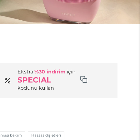
Ekstra
%30 indirim
için
SPECIAL
kodunu kullan
onrası bakım
Hassas diş etleri