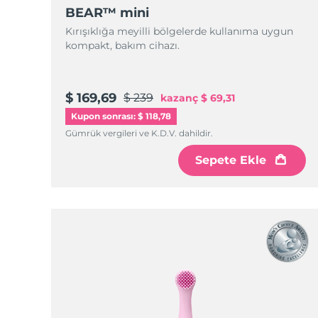
KIWI™ cilt bakımı
All acne treatment devices
All revitalizing eye massagers
Serum
BEAR™ mini
issa™ Teeth Whitening Gel
Advanced pore care essentials
For healthy hair
Kırışıklığa meyilli bölgelerde kullanıma uygun
18% PAP
kompakt, bakım cihazı.
Kozmetik ürünleri
Erkekler
$ 169,69
$ 239
kazanç
$ 69,31
Kupon sonrası: $ 118,78
Tüm Ürünler
Gümrük vergileri ve K.D.V. dahildir.
Sepete Ekle
FOREO APP
HAKKINDA