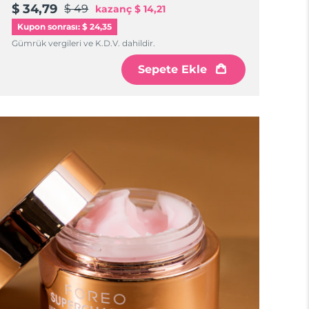
$ 34,79
$ 49
kazanç
$ 14,21
Kupon sonrası: $ 24,35
Gümrük vergileri ve K.D.V. dahildir.
Sepete Ekle