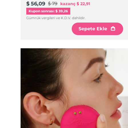
$ 56,09
$ 79
kazanç
$ 22,91
Kupon sonrası: $ 39,26
Gümrük vergileri ve K.D.V. dahildir.
Sepete Ekle