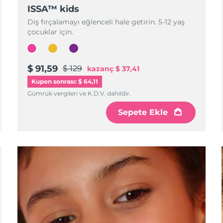
ISSA™ kids
Diş fırçalamayı eğlenceli hale getirin. 5-12 yaş
çocuklar için.
$ 91,59
$ 129
kazanç
$ 37,41
Kupon sonrası: $ 64,11
Gümrük vergileri ve K.D.V. dahildir.
Sepete Ekle