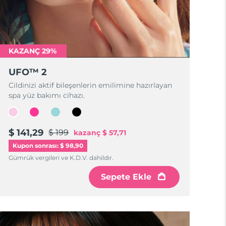
KAZANÇ 29%
UFO™ 2
Cildinizi aktif bileşenlerin emilimine hazırlayan
spa yüz bakımı cihazı.
$ 141,29
$ 199
kazanç
$ 57,71
Kupon sonrası: $ 98,90
Gümrük vergileri ve K.D.V. dahildir.
Sepete Ekle