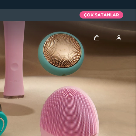
ÇOK SATANLAR
Giriş
Kullanici profi̇li̇
Cihazlarım
Siparişlerim
Adresim
Aboneliklerim