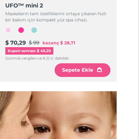
UFO™ mini 2
Maskelerin tam özelliklerini ortaya çıkaran hızlı
bir bakım için kompakt yüz spa cihazı.
$ 70,29
$ 99
kazanç
$ 28,71
Kupon sonrası: $ 49,20
Gümrük vergileri ve K.D.V. dahildir.
Sepete Ekle