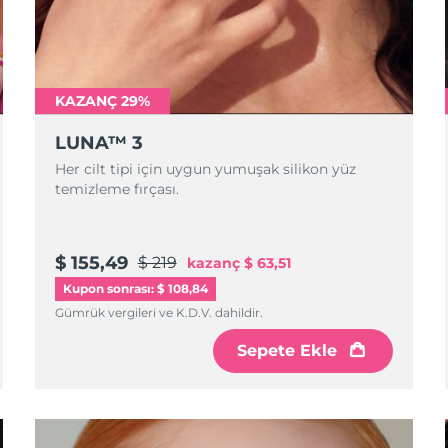
KAZANÇ 29%
LUNA™ 3
Her cilt tipi için uygun yumuşak silikon yüz
temizleme fırçası.
$ 155,49
$ 219
kazanç
$ 63,51
Kupon sonrası: $ 108,84
Gümrük vergileri ve K.D.V. dahildir.
Sepete Ekle