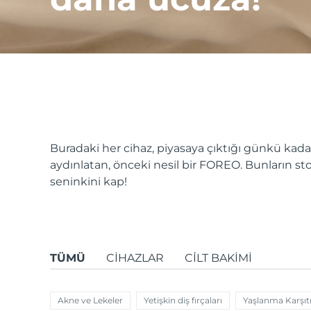
issa™ Teeth Whitening Set
FAQ™ Dual LED Panel
Buradaki her cihaz, piyasaya çıktığı günkü kadar
aydınlatan, önceki nesil bir FOREO. Bunların 
POPÜLER
seninkini kap!
Özel teklifler
Çok satanlar
TÜMÜ
CIHAZLAR
CİLT BAKIMI
Akne ve Lekeler
Yetişkin diş fırçaları
Yaşlanma Karşıtı 