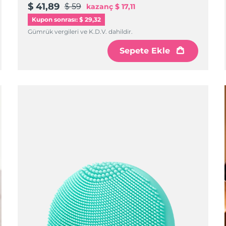
$ 41,89
$ 59
kazanç
$ 17,11
Kupon sonrası: $ 29,32
Gümrük vergileri ve K.D.V. dahildir.
Sepete Ekle