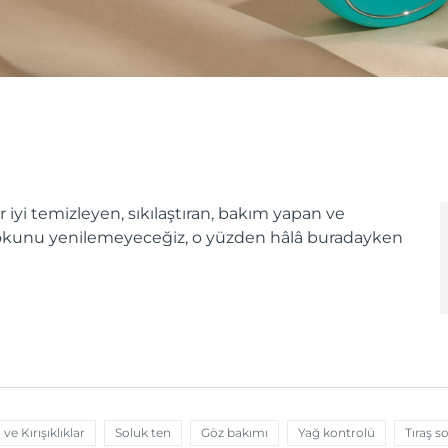
 iyi temizleyen, sıkılaştıran, bakım yapan ve
stokunu yenilemeyeceğiz, o yüzden hâlâ buradayken
ve Kırışıklıklar
Soluk ten
Göz bakımı
Yağ kontrolü
Tıraş s