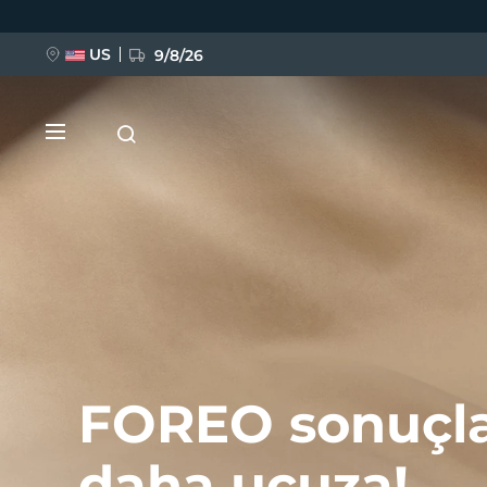
Ana
içeriğe
atla
US
9/8/26
YENİ
BREAKING NEWS
FOREO sonuçla
FAQ™ Pure Beauty-Tech Elixir
daha ucuza!