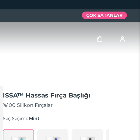
ÇOK SATANLAR
Giriş
Kullanici profi̇li̇
Cihazlarım
ISSA™ Hassas Fırça Başlığı
Siparişlerim
%100 Silikon Fırçalar
Seç Seçimi:
Mint
Adresim
Aboneliklerim