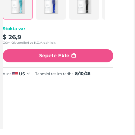
Stokta var
$ 26,9
Gümrük vergileri ve K.D.V. dahildir.
Sepete Ekle
8/10/26
US
Alıcı:
Tahmini teslim tarihi: