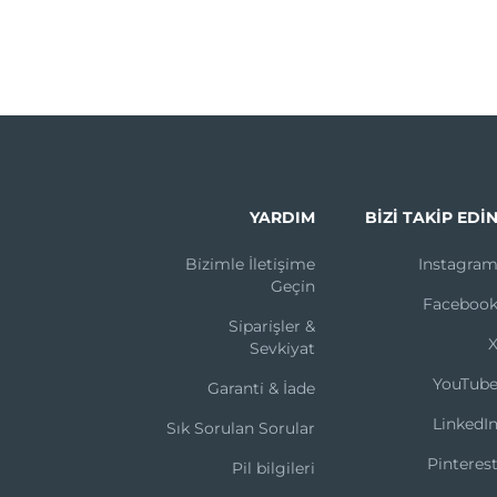
YARDIM
BIZI TAKIP EDI
Bi̇zi̇mle İleti̇şi̇me
Instagra
Geçi̇n
Faceboo
Si̇pari̇şler &
Sevki̇yat
YouTub
Garanti̇ & İade
LinkedI
Sık Sorulan Sorular
Pinteres
Pil bilgileri