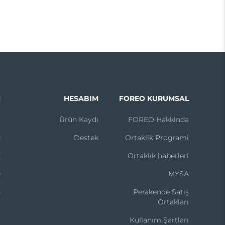
N
HESABIM
FOREO KURUMSAL
m
Ürün Kaydı
FOREO Hakkinda
k
Destek
Ortaklik Programi
X
Ortaklık haberleri
e
MYSA
n
Perakende Satış
Ortakları
t
Kullanım Şartları