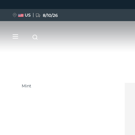
US
8/10/26
Ana
içeriğe
atla
Mint
YENİ
BREAKING NEWS
FAQ™ Pure Beauty-Tech Elixir