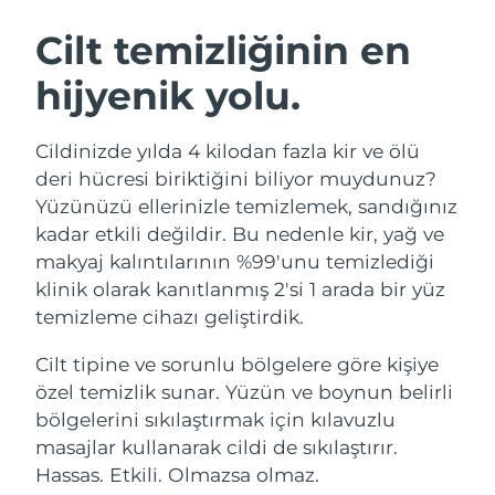
İSVEÇ GÜZELLIK RUTINI
Avustralya
Tahmini teslim tarihi
8/11/26
Cilt temizliğinin en
Avusturya
Tahmini teslim tarihi
8/8/26
hijyenik yolu.
Bahreyn
Tahmini teslim tarihi
8/9/26
Yüz temizleme
Yüz sıkılaştırma
Cildinizde yılda 4 kilodan fazla kir ve ölü
Belçika
Tahmini teslim tarihi
8/8/26
LUNA™ 4 seti
BEAR™ 2 seti
deri hücresi biriktiğini biliyor muydunuz?
Anti-aging massage
Microcurrent toning
Yüzünüzü ellerinizle temizlemek, sandığınız
Bermuda
Tahmini teslim tarihi
8/14/26
kadar etkili değildir. Bu nedenle kir, yağ ve
makyaj kalıntılarının %99'unu temizlediği
Nemlendirme
Ağız bakımı
Bosna-Hersek
Tahmini teslim tarihi
8/11/26
LUNA™ 4 Plus
BEAR™ 2 go
klinik olarak kanıtlanmış 2'si 1 arada bir yüz
UFO™ 3 seti
issa™ 4
Massage, LED heating
Microcurrent toning on-the-go
temizleme cihazı geliştirdik.
Brunei
Tahmini teslim tarihi
8/13/26
FAQ™ YAŞLANMA KARŞITI BAKIM
Deep facial hydration
Hybrid silicone sonic toothbrush
Cilt tipine ve sorunlu bölgelere göre kişiye
Bulgaristan
Tahmini teslim tarihi
8/8/26
NEW
özel temizlik sunar. Yüzün ve boynun belirli
LUNA™ 4 Men
BEAR™ 2 eyes & lips
UFO™ 3 LED
issa™ 4 plus
bölgelerini sıkılaştırmak için kılavuzlu
Kanada
For men, anti-aging massage
Microcurrent line smoothing device
Tahmini teslim tarihi
8/12/26
Near-infrared and red light therapy
masajlar kullanarak cildi de sıkılaştırır.
Smart hybrid silicone sonic toothbrush
device
Yaşlanma karşıtı
LED bakım
Şili
Hassas. Etkili. Olmazsa olmaz.
Tahmini teslim tarihi
8/12/26