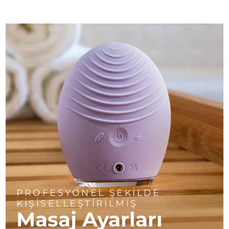
PROFESYONEL ŞEKİLDE
KİŞİSELLEŞTİRİLMİŞ
Masaj Ayarları