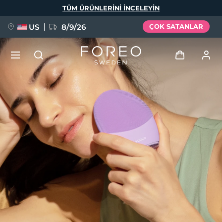
Ana
TÜM ÜRÜNLERINI INCELEYIN
içeriğe
atla
US
8/9/26
ÇOK SATANLAR
YENİ
Giriş
Dil Seçimi
BREAKING NEWS
Kullanici profi̇li̇
English
Deutsch
Español
Cihazlarım
FAQ™ Pure Beauty-Tech Elixir
Français
Italiano
Português
Siparişlerim
Polski
Svenska
Русский
Türkçe
简体中文
繁體中文
Adresim
issa™ Teeth Whitening Set
Aboneliklerim