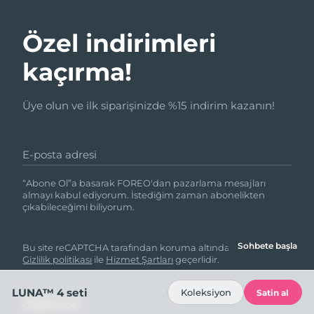
Özel indirimleri
kaçırma!
Üye olun ve ilk siparişinizde %15 indirim kazanın!
E-posta adresi
“Abone Ol”a basarak FOREO'dan pazarlama mesajları
almayı kabul ediyorum. İstediğim zaman abonelikten
çıkabileceğimi biliyorum.
Sohbete başla
Bu site reCAPTCHA tarafından koruma altındadır ve Google
Gizlilik politikası
ile
Hizmet Şartları
geçerlidir.
LUNA™ 4 seti
Koleksiyon
Satin al