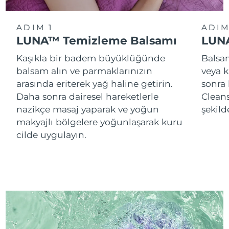
ADIM 1
ADIM
LUNA™ Temizleme Balsamı
LUNA
Kaşıkla bir badem büyüklüğünde
Balsam
balsam alın ve parmaklarınızın
veya k
arasında eriterek yağ haline getirin.
sonra
Daha sonra dairesel hareketlerle
Cleans
nazikçe masaj yaparak ve yoğun
şekild
makyajlı bölgelere yoğunlaşarak kuru
cilde uygulayın.