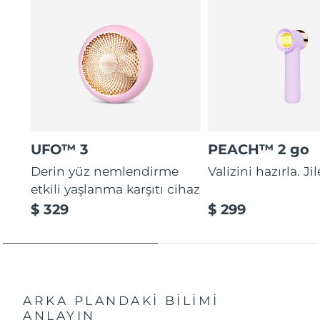
UFO™ 3
PEACH™ 2 go
Derin yüz nemlendirme
Valizini hazırla. Ji
etkili yaşlanma karşıtı cihaz
$ 329
$ 299
ARKA PLANDAKİ BİLİMİ
ANLAYIN