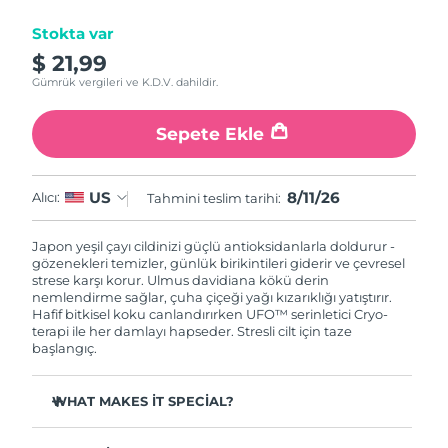
Stokta var
Çin Makao ÖİB
Tahmini teslim tarihi
8/12/26
$ 21,99
Gümrük vergileri ve K.D.V. dahildir.
Malezya
Tahmini teslim tarihi
8/13/26
Sepete Ekle
Malta
Tahmini teslim tarihi
8/10/26
Meksika
Tahmini teslim tarihi
8/14/26
8/11/26
US
Alıcı:
Tahmini teslim tarihi:
Monako
Tahmini teslim tarihi
8/11/26
Japon yeşil çayı cildinizi güçlü antioksidanlarla doldurur -
gözenekleri temizler, günlük birikintileri giderir ve çevresel
Hollanda
strese karşı korur. Ulmus davidiana kökü derin
Tahmini teslim tarihi
8/10/26
nemlendirme sağlar, çuha çiçeği yağı kızarıklığı yatıştırır.
Hafif bitkisel koku canlandırırken UFO™ serinletici Cryo-
Yeni Zelanda
Tahmini teslim tarihi
8/10/26
terapi ile her damlayı hapseder. Stresli cilt için taze
başlangıç.
Norveç
Tahmini teslim tarihi
8/10/26
WHAT MAKES IT SPECIAL?
Umman
Tahmini teslim tarihi
8/13/26
Çam iğnesi özü sebumu düzenler ve gözenekleri