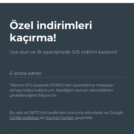
Özel indirimleri
kaçırma!
Üye olun ve ilk siparişinizde %15 indirim kazanın!
E-posta adresi
“Abone Ol”a basarak FOREO'dan pazarlama mesajları
almayı kabul ediyorum. İstediğim zaman abonelikten
çıkabileceğimi biliyorum.
Bu site reCAPTCHA tarafından koruma altındadır ve Google
Gizlilik politikası
ile
Hizmet Şartları
geçerlidir.