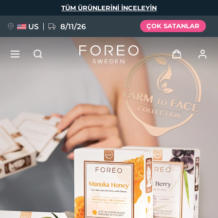
Ana
TÜM ÜRÜNLERINI INCELEYIN
içeriğe
atla
US
8/11/26
ÇOK SATANLAR
YENİ
Giriş
Dil Seçimi
BREAKING NEWS
Kullanici profi̇li̇
English
Deutsch
Español
Cihazlarım
FAQ™ Pure Beauty-Tech Elixir
Français
Italiano
Português
Siparişlerim
Polski
Svenska
Русский
Türkçe
简体中文
繁體中文
Adresim
issa™ Teeth Whitening Set
Aboneliklerim