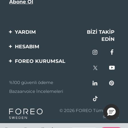
YARDIM
BIZI TAKIP
EDIN
Bi̇zi̇mle İleti̇şi̇me Geçi̇n
HESABIM
Si̇pari̇şler & Sevki̇yat
Ürün Kaydı
FOREO KURUMSAL
Garanti̇ & İade
Destek
FOREO Hakkinda
Sık Sorulan Sorular
%100 güvenli ödeme
Ortaklik Programi
Pil bilgileri
Bazaarvoice İncelemeleri
Ortaklık haberleri
MYSA
© 2026 FOREO Tüm hakları
Perakende Satış
saklıdır.
Ortakları