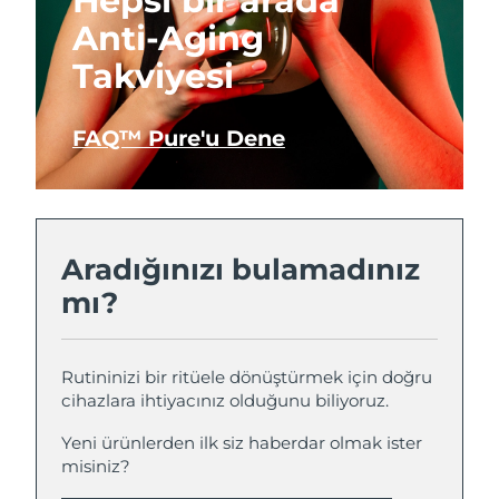
Hepsi bir arada
Anti-Aging
Takviyesi
FAQ™ Pure'u Dene
Aradığınızı bulamadınız
mı?
Rutininizi bir ritüele dönüştürmek için doğru
cihazlara ihtiyacınız olduğunu biliyoruz.
Yeni ürünlerden ilk siz haberdar olmak ister
misiniz?