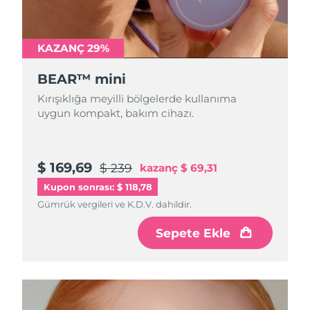
Türkiye
Tahmini teslim tarihi
8/10/26
Birleşik Arap
KAZANÇ 29%
Tahmini teslim tarihi
8/10/26
Emirlikleri
BEAR™ mini
Birleşik Krallık
Tahmini teslim tarihi
8/9/26
Kırışıklığa meyilli bölgelerde kullanıma
uygun kompakt, bakım cihazı.
Amerika Birleşik
Tahmini teslim tarihi
8/10/26
Devletleri
$ 169,69
$ 239
kazanç
$ 69,31
Özbekistan
Tahmini teslim tarihi
8/14/26
Kupon sonrası: $ 118,78
Vietnam
Tahmini teslim tarihi
8/15/26
Gümrük vergileri ve K.D.V. dahildir.
Sepete Ekle