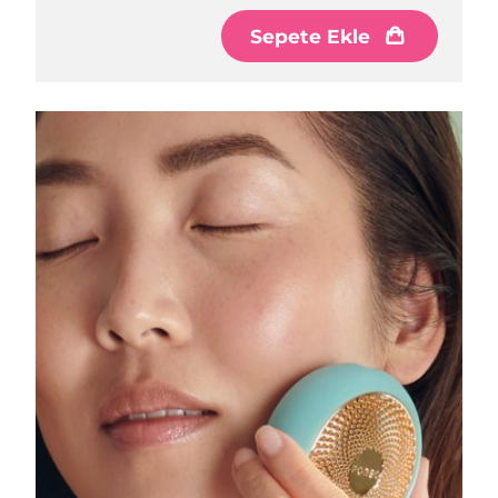
Sepete Ekle
Çin Makao ÖİB
Tahmini teslim tarihi
8/11/26
Malezya
Tahmini teslim tarihi
8/12/26
Malta
Tahmini teslim tarihi
8/9/26
Meksika
Tahmini teslim tarihi
8/13/26
Monako
Tahmini teslim tarihi
8/10/26
Hollanda
Tahmini teslim tarihi
8/9/26
Yeni Zelanda
Tahmini teslim tarihi
8/9/26
Norveç
Tahmini teslim tarihi
8/9/26
Umman
Tahmini teslim tarihi
8/12/26