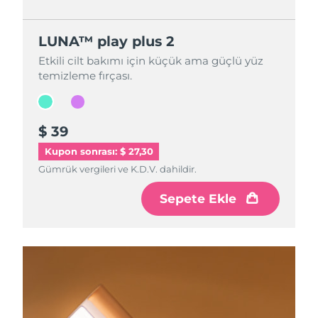
LUNA™ play plus 2
LUNA™ play plus 2
Etkili cilt bakımı için küçük ama güçlü yüz
Etkili cilt bakımı için küçük ama güçlü yüz
temizleme fırçası.
temizleme fırçası.
$ 39
$ 39
Kupon sonrası: $ 27,30
Gümrük vergileri ve K.D.V. dahildir.
Gümrük vergileri ve K.D.V. dahildir.
Sepete Ekle
Sepete Ekle