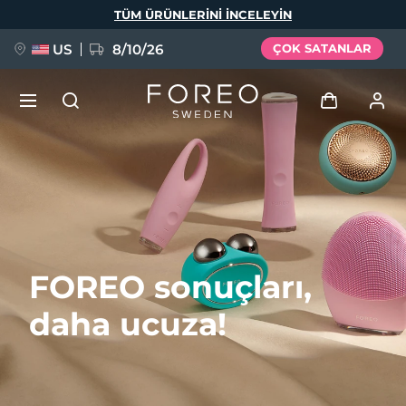
Ana
TÜM ÜRÜNLERINI INCELEYIN
içeriğe
atla
US
8/10/26
ÇOK SATANLAR
YENİ
Giriş
Dil Seçimi
BREAKING NEWS
Kullanici profi̇li̇
English
Deutsch
Español
Cihazlarım
FAQ™ Pure Beauty-Tech Elixir
FOREO sonuçları,
Français
Italiano
Português
Siparişlerim
Polski
Svenska
Русский
daha ucuza!
Türkçe
简体中文
繁體中文
Adresim
issa™ Teeth Whitening Set
Aboneliklerim