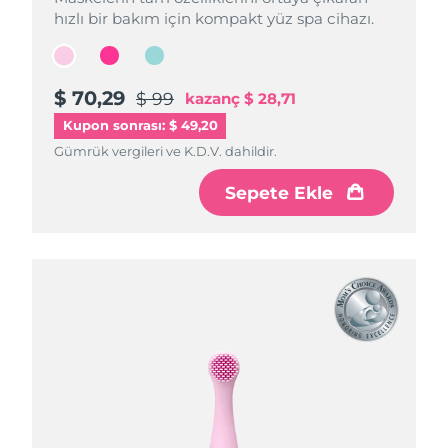
hızlı bir bakım için kompakt yüz spa cihazı.
hızlı bir bakım için kompakt yüz spa cihazı.
hızlı bir bakım için kompakt yüz spa cihazı.
$ 70,29
$ 70,29
$ 70,29
$ 99
$ 99
$ 99
kazanç
kazanç
kazanç
$ 28,71
$ 28,71
$ 28,71
Kupon sonrası: $ 49,20
Gümrük vergileri ve K.D.V. dahildir.
Gümrük vergileri ve K.D.V. dahildir.
Gümrük vergileri ve K.D.V. dahildir.
Sepete Ekle
Sepete Ekle
Sepete Ekle