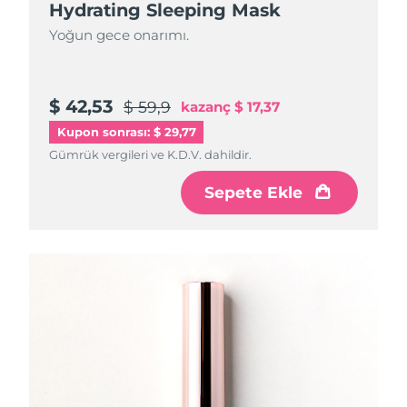
Hydrating Sleeping Mask
Yoğun gece onarımı.
$ 42,53
$ 59,9
kazanç
$ 17,37
Kupon sonrası: $ 29,77
Gümrük vergileri ve K.D.V. dahildir.
Sepete Ekle