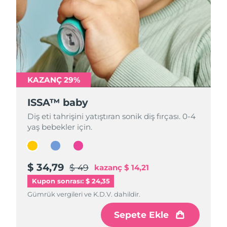
KAZANÇ 29%
KAZANÇ 29%
KAZANÇ 29%
ISSA™ baby
ISSA™ baby
ISSA™ baby
Diş eti tahrişini yatıştıran sonik diş fırçası. 0-4
Diş eti tahrişini yatıştıran sonik diş fırçası. 0-4
Diş eti tahrişini yatıştıran sonik diş fırçası. 0-4
yaş bebekler için.
yaş bebekler için.
yaş bebekler için.
$ 34,79
$ 34,79
$ 34,79
$ 49
$ 49
$ 49
kazanç
kazanç
kazanç
$ 14,21
$ 14,21
$ 14,21
Kupon sonrası: $ 24,35
Gümrük vergileri ve K.D.V. dahildir.
Gümrük vergileri ve K.D.V. dahildir.
Gümrük vergileri ve K.D.V. dahildir.
Sepete Ekle
Sepete Ekle
Sepete Ekle