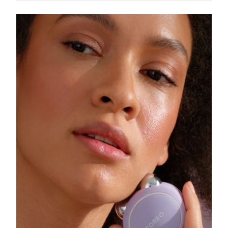
Slovakya
Tahmini teslim tarihi
8/9/26
Slovenya
Tahmini teslim tarihi
8/9/26
Güney Afrika
Tahmini teslim tarihi
8/17/26
Güney Kore
Tahmini teslim tarihi
8/11/26
İspanya
Tahmini teslim tarihi
8/9/26
İsveç
Tahmini teslim tarihi
8/9/26
İsviçre
Tahmini teslim tarihi
8/9/26
Tayvan
Tahmini teslim tarihi
8/14/26
Tayland
Tahmini teslim tarihi
8/13/26