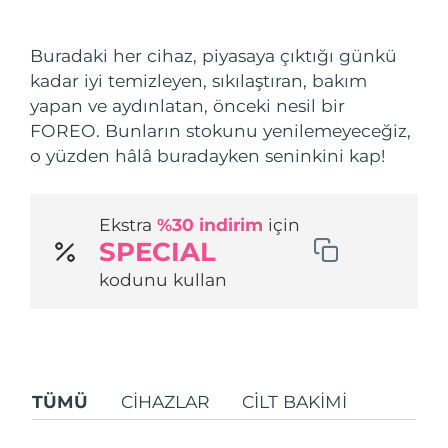
Nakliye ülkesi
Buradaki her cihaz, piyasaya çıktığı günkü
Amerika Birleşik
Tahmini teslim tarihi
8/10/26
kadar iyi temizleyen, sıkılaştıran, bakım
Devletleri
FAQ™ Dual LED Panel
yapan ve aydınlatan, önceki nesil bir
FOREO. Bunların stokunu yenilemeyeceğiz,
Birleşik Krallık
Tahmini teslim tarihi
8/9/26
POPÜLER
o yüzden hâlâ buradayken seninkini kap!
İspanya
Tahmini teslim tarihi
8/9/26
Ekstra
%30 indirim
için
Avustralya
Tahmini teslim tarihi
8/12/26
SPECIAL
Özel teklifler
Çok satanlar
Fransa
Tahmini teslim tarihi
8/9/26
kodunu kullan
Almanya
Tahmini teslim tarihi
8/9/26
Kanada
Tahmini teslim tarihi
8/13/26
Kırmızı Işık Terapisi
TÜMÜ
CIHAZLAR
CİLT BAKIMI