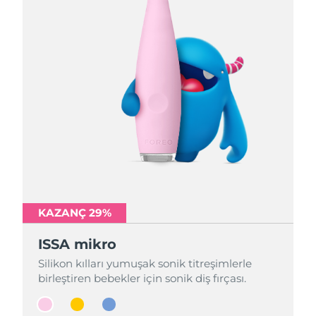
KAZANÇ 29%
KAZANÇ 29%
KAZANÇ 29%
ISSA mikro
ISSA mikro
ISSA mikro
Silikon kılları yumuşak sonik titreşimlerle
Silikon kılları yumuşak sonik titreşimlerle
Silikon kılları yumuşak sonik titreşimlerle
birleştiren bebekler için sonik diş fırçası.
birleştiren bebekler için sonik diş fırçası.
birleştiren bebekler için sonik diş fırçası.