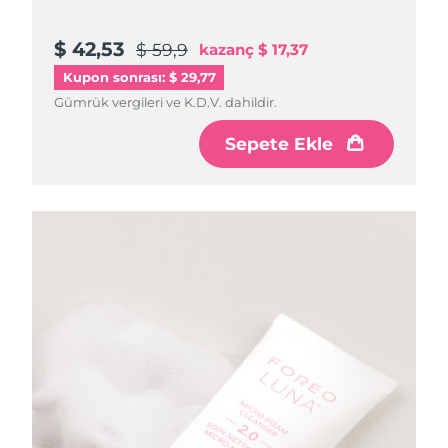
$ 42,53
$ 59,9
kazanç
$ 17,37
Kupon sonrası: $ 29,77
Gümrük vergileri ve K.D.V. dahildir.
Sepete Ekle