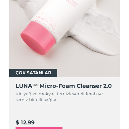
ÇOK SATANLAR
ÇOK SATANLAR
LUNA™ Micro-Foam Cleanser 2.0
LUNA™ Micro-Foam Cleanser 2.0
Kir, yağ ve makyajı temizleyerek ferah ve
Kir, yağ ve makyajı temizleyerek ferah ve
temiz bir cilt sağlar.
temiz bir cilt sağlar.
$ 12,99
$ 44,9