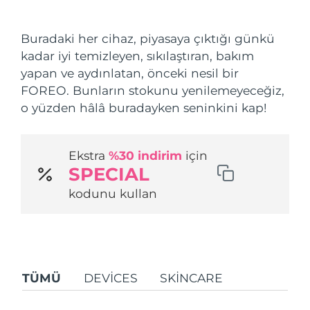
Nakliye ülkesi
Buradaki her cihaz, piyasaya çıktığı günkü
Amerika Birleşik
Tahmini teslim tarihi
8/10/26
kadar iyi temizleyen, sıkılaştıran, bakım
Devletleri
FAQ™ Dual LED Panel
yapan ve aydınlatan, önceki nesil bir
FOREO. Bunların stokunu yenilemeyeceğiz,
Birleşik Krallık
Tahmini teslim tarihi
8/9/26
POPÜLER
o yüzden hâlâ buradayken seninkini kap!
İspanya
Tahmini teslim tarihi
8/9/26
Ekstra
%30 indirim
için
Avustralya
Tahmini teslim tarihi
8/12/26
SPECIAL
Özel teklifler
Çok satanlar
Fransa
Tahmini teslim tarihi
8/9/26
kodunu kullan
Almanya
Tahmini teslim tarihi
8/9/26
Kanada
Tahmini teslim tarihi
8/13/26
Kırmızı Işık Terapisi
TÜMÜ
DEVICES
SKINCARE