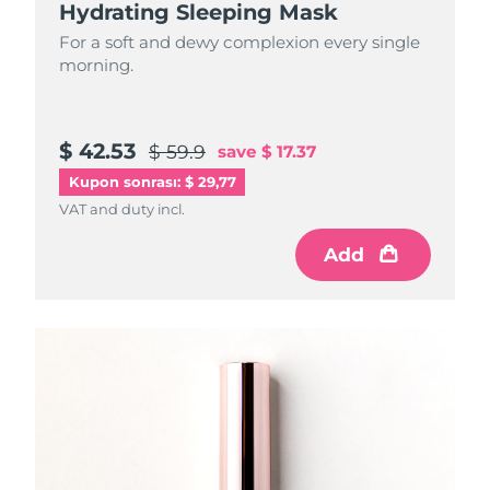
Hydrating Sleeping Mask
For a soft and dewy complexion every single
morning.
$ 42.53
$ 59.9
save
$ 17.37
Kupon sonrası: $ 29,77
VAT and duty incl.
Add