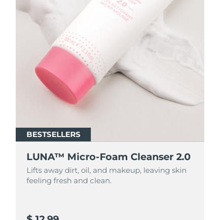
BESTSELLERS
BESTSELLERS
LUNA™ Micro-Foam Cleanser 2.0
LUNA™ Micro-Foam Cleanser 2.0
Lifts away dirt, oil, and makeup, leaving skin
Lifts away dirt, oil, and makeup, leaving skin
feeling fresh and clean.
feeling fresh and clean.
$ 12.99
$ 44.9