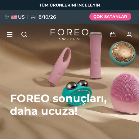
Ana
TÜM ÜRÜNLERINI INCELEYIN
içeriğe
atla
US
8/10/26
ÇOK SATANLAR
YENİ
Giriş
Dil Seçimi
BREAKING NEWS
Kullanici profi̇li̇
English
Deutsch
Español
Cihazlarım
FAQ™ Pure Beauty-Tech Elixir
FOREO sonuçları,
Français
Italiano
Português
Siparişlerim
Polski
Svenska
Русский
daha ucuza!
Türkçe
简体中文
繁體中文
Adresim
issa™ Teeth Whitening Set
Aboneliklerim