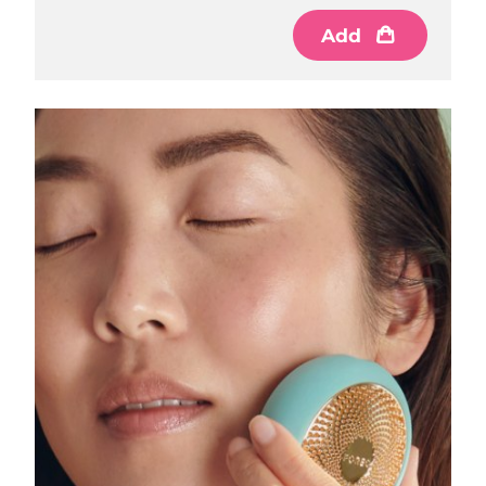
Add
Çin Makao ÖİB
Tahmini teslim tarihi
8/11/26
Malezya
Tahmini teslim tarihi
8/12/26
Malta
Tahmini teslim tarihi
8/9/26
Meksika
Tahmini teslim tarihi
8/13/26
Monako
Tahmini teslim tarihi
8/10/26
Hollanda
Tahmini teslim tarihi
8/9/26
Yeni Zelanda
Tahmini teslim tarihi
8/9/26
Norveç
Tahmini teslim tarihi
8/9/26
Umman
Tahmini teslim tarihi
8/12/26