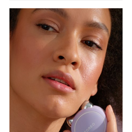
Slovakya
Tahmini teslim tarihi
8/9/26
Slovenya
Tahmini teslim tarihi
8/9/26
Güney Afrika
Tahmini teslim tarihi
8/17/26
Güney Kore
Tahmini teslim tarihi
8/11/26
İspanya
Tahmini teslim tarihi
8/9/26
İsveç
Tahmini teslim tarihi
8/9/26
İsviçre
Tahmini teslim tarihi
8/9/26
Tayvan
Tahmini teslim tarihi
8/14/26
Tayland
Tahmini teslim tarihi
8/13/26