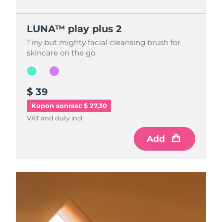
LUNA™ play plus 2
LUNA™ play plus 2
Tiny but mighty facial cleansing brush for
Tiny but mighty facial cleansing brush for
skincare on the go.
skincare on the go.
$ 39
$ 39
Kupon sonrası: $ 27,30
VAT and duty incl.
VAT and duty incl.
Add
Add