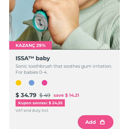
KAZANÇ 29%
KAZANÇ 29%
KAZANÇ 29%
ISSA™ baby
ISSA™ baby
ISSA™ baby
Sonic toothbrush that soothes gum irritation.
Sonic toothbrush that soothes gum irritation.
Sonic toothbrush that soothes gum irritation.
For babies 0-4.
For babies 0-4.
For babies 0-4.
$ 34.79
$ 34.79
$ 34.79
$ 49
$ 49
$ 49
save
save
save
$ 14.21
$ 14.21
$ 14.21
Kupon sonrası: $ 24,35
VAT and duty incl.
VAT and duty incl.
VAT and duty incl.
Add
Add
Add