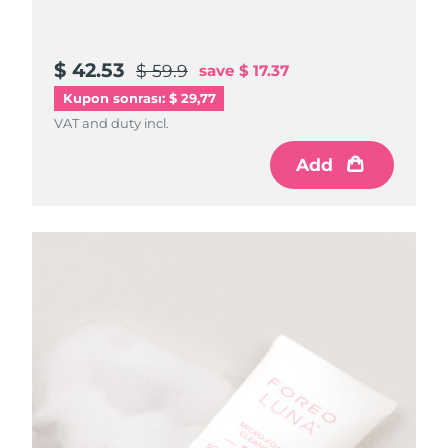
$ 42.53
$ 59.9
save
$ 17.37
Kupon sonrası: $ 29,77
VAT and duty incl.
Add