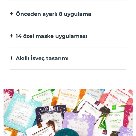
hızlı.
Önceden ayarlı 8 uygulama
Bir düğmeye basarak uygulama üzerinden
tercihlerinize göre ayarlayın.
14 özel maske uygulaması
Maskenizdeki bileşenleri öne çıkaran
teknolojilerin mükemmel kombinasyonu.
Akıllı İsveç tasarımı
%100 su geçirmez ve ultra hijyenik. USB şarj
başına 40 dakikaya kadar kullanım.