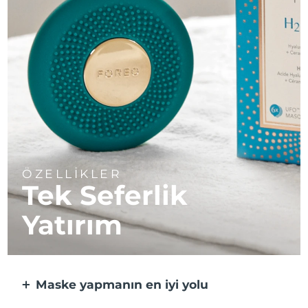
ÖZELLİKLER
Tek Seferlik
Yatırım
Maske yapmanın en iyi yolu
Kağıt maskeden daha etkili ve 10 kat daha