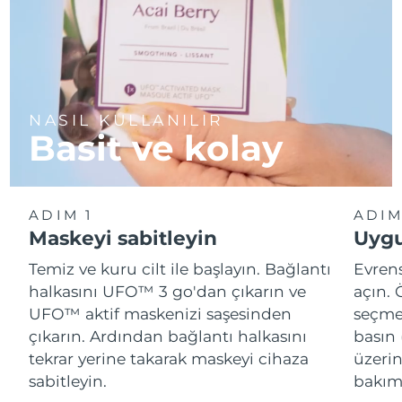
NASIL KULLANILIR
Basit ve kolay
ADIM 1
ADIM
Maskeyi sabitleyin
Uygu
Temiz ve kuru cilt ile başlayın. Bağlantı
Evren
halkasını UFO™ 3 go'dan çıkarın ve
açın.
UFO™ aktif maskenizi saşesinden
seçme
çıkarın. Ardından bağlantı halkasını
basın 
tekrar yerine takarak maskeyi cihaza
üzeri
sabitleyin.
bakımı