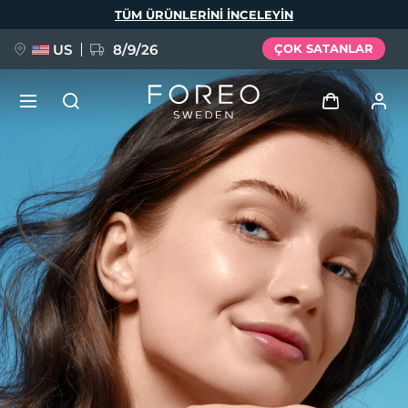
Ana
TÜM ÜRÜNLERINI INCELEYIN
içeriğe
atla
US
8/9/26
ÇOK SATANLAR
YENİ
Giriş
Dil Seçimi
BREAKING NEWS
Kullanici profi̇li̇
English
Deutsch
Español
Cihazlarım
FAQ™ Pure Beauty-Tech Elixir
Français
Italiano
Português
Siparişlerim
Polski
Svenska
Русский
Türkçe
简体中文
繁體中文
Adresim
issa™ Teeth Whitening Set
Aboneliklerim