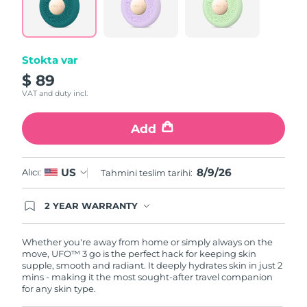
Same
Türkiye
Tahmini teslim tarihi
8/9/26
page
link.
Birleşik Arap
Tahmini teslim tarihi
8/9/26
Emirlikleri
Stokta var
$ 89
Birleşik Krallık
Tahmini teslim tarihi
8/8/26
VAT and duty incl.
Amerika Birleşik
Add
Tahmini teslim tarihi
8/9/26
Devletleri
Özbekistan
Tahmini teslim tarihi
8/13/26
8/9/26
US
Alıcı:
Tahmini teslim tarihi:
Vietnam
Tahmini teslim tarihi
8/14/26
2 YEAR WARRANTY
Ordering today registers you for full FOREO
warranty coverage. This means if you experience
issues within 2-year of purchase, FOREO will
Whether you're away from home or simply always on the
replace your product free of charge.
move, UFO™ 3 go is the perfect hack for keeping skin
supple, smooth and radiant. It deeply hydrates skin in just 2
mins - making it the most sought-after travel companion
for any skin type.