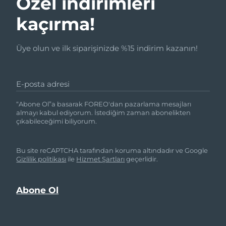
Özel indirimleri
kaçırma!
Üye olun ve ilk siparişinizde %15 indirim kazanın!
E-posta adresi
“Abone Ol”a basarak FOREO'dan pazarlama mesajları
almayı kabul ediyorum. İstediğim zaman abonelikten
çıkabileceğimi biliyorum.
Bu site reCAPTCHA tarafından koruma altındadır ve Google
Gizlilik politikası
ile
Hizmet Şartları
geçerlidir.