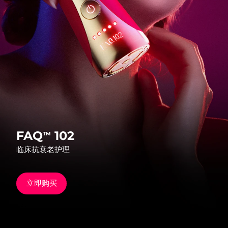
发货国家
美国
预计送达日期
9/8/26
FAQ™ Dual LED Panel
英国
预计送达日期
8/8/26
热门产品
西班牙
预计送达日期
8/8/26
澳大利亚
预计送达日期
11/8/26
法国
预计送达日期
8/8/26
FAQ
102
TM
特别优惠
畅销产品
临床抗衰老护理
德国
预计送达日期
8/8/26
加拿大
预计送达日期
12/8/26
立即购买
红光疗法
澳大利亚
预计送达日期
11/8/26