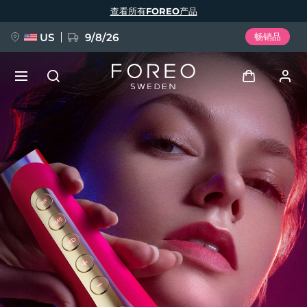
跳
查看所有FOREO产品
转
到
主
要
US
9/8/26
畅销品
内
容
新品
登录
语言
BREAKING NEWS
用户信息
English
Deutsch
Español
我的设备
FAQ™ Pure Beauty-Tech Elixir
Français
Italiano
Português
我的订单
Polski
Svenska
Русский
Türkçe
简体中文
繁體中文
我的地址
issa™ Teeth Whitening Set
我的订阅