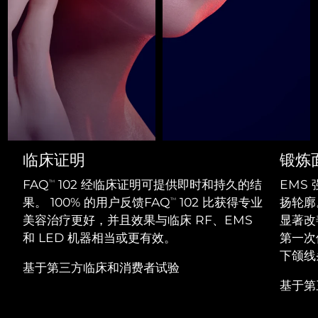
Professional IPL hair removal device
Microcurrent body toning
All hair treatments
All FAQ™ skincare
德国
预计送达日期
8/8/26
FAQ™产品
FAQ™产品
痘肌护理
眼部护理
直布罗陀
PEACH™ 2
LUNA™ 4 body
预计送达日期
12/8/26
FAQ™ products
All anti-aging treatments
All LED treatments
ESPADA™ 2 plus
BEAR™ 2 eyes & lips
IPL hair removal
Massaging body brush
All toning treatments
希腊
预计送达日期
8/8/26
Recurring acne LED therapy
Microcurrent line smoothing device
中国香港特别行政区
预计送达日期
9/8/26
PEACH™ 2 go
SUPERCHARGED™ serum
护发
毛孔护理
ESPADA™ 2
IRIS™ 2
Travel-friendly IPL hair removal
Firming body serum
匈牙利
LUNA™ 4 hair
预计送达日期
8/8/26
KIWI™ derma
临床证明
锻炼
Acne treatment device
Rejuvenating eye massager
NEW
2-in-1 LED scalp massager
Diamond microdermabrasion .
FAQ
102 经临床证明可提供即时和持久的结
EMS
TM
冰岛
预计送达日期
9/8/26
PEACH™ Cooling Prep Gel
果。 100% 的用户反馈FAQ
102 比获得专业
扬轮廓
TM
ESPADA™ Blemish Solution
眼部护肤
牙齿美白
Cooling IPL hair removal gel
美容治疗更好，并且效果与临床 RF、EMS
显著改
印度尼西亚
预计送达日期
6/8/26
FLIP™ play advanced
KIWI™
Concentrated acne gel
Advanced eye care treatment
和 LED 机器相当或更有效。
第一次
issa™ Teeth Whitening Set
LED light hairbrush
Blackhead remover
爱尔兰
下颌线
预计送达日期
8/8/26
更多的
Dual LED + sonic device & 18% PAP gel
基于第三方临床和消费者试验
ESPADA™ 设备
眼部护理设备
基于第
马恩岛
预计送达日期
10/8/26
LUNA™ Dual-Peptide Scalp
KIWI™ 皮肤护理
All acne treatment devices
All revitalizing eye massagers
Serum
issa™ Teeth Whitening Gel