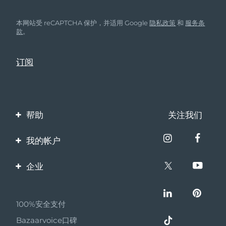
本网站受 reCAPTCHA 保护，并适用 Google
隐私政策
和
服务条
款
。
帮助
关注我们
联系我们
我的帐户
订单与运输
产品注册
企业
保修与退换货
客服支持
关于FOREO
常见问题
100%安全支付
伙伴计划
电池信息
Bazaarvoice口碑
联盟新闻