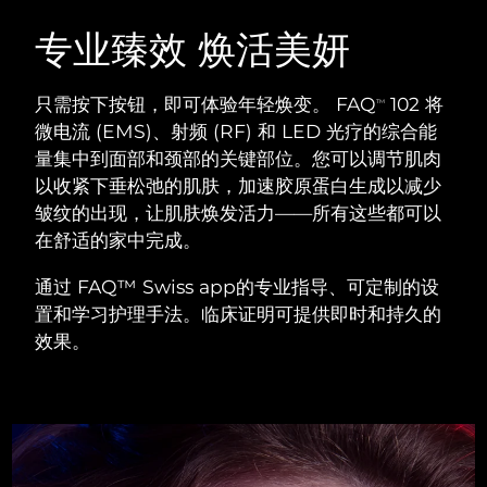
瑞典美肤护理
奥地利
预计送达日期
8/8/26
专业臻效 焕活美妍
巴林
预计送达日期
9/8/26
只需按下按钮，即可体验年轻焕变。 FAQ
102 将
TM
面部清洁
紧致提拉
微电流 (EMS)、射频 (RF) 和 LED 光疗的综合能
比利时
预计送达日期
8/8/26
量集中到面部和颈部的关键部位。您可以调节肌肉
LUNA™ 4 套装
BEAR™ 2 套装
以收紧下垂松弛的肌肤，加速胶原蛋白生成以减少
百慕大
预计送达日期
14/8/26
Anti-aging massage
Microcurrent toning
皱纹的出现，让肌肤焕发活力——所有这些都可以
波斯尼亚和黑塞哥维那
在舒适的家中完成。
预计送达日期
11/8/26
补水保湿
口腔护理
LUNA™ 4 Plus
BEAR™ 2 go
通过 FAQ™ Swiss app的专业指导、可定制的设
文莱
预计送达日期
13/8/26
UFO™ 3 套装
issa™ 4
Massage, LED heating
Microcurrent toning on-the-go
置和学习护理手法。临床证明可提供即时和持久的
FAQ™ 抗老护理
Deep facial hydration
Hybrid silicone sonic toothbrush
效果。
保加利亚
预计送达日期
8/8/26
NEW
LUNA™ 4 Men
BEAR™ 2 eyes & lips
加拿大
预计送达日期
12/8/26
UFO™ 3 LED
issa™ 4 plus
For men, anti-aging massage
Microcurrent line smoothing device
Near-infrared and red light therapy
Smart hybrid silicone sonic toothbrush
智利
预计送达日期
12/8/26
device
抗老
LED治疗