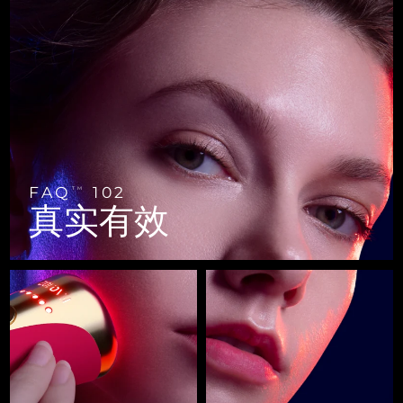
FAQ™ 101
FAQ™ 201
中国
LUNA™ 4 mini
面部提拉护理
预计送达日期
8/8/26
NEW
issa™ 4 smile
UFO™ 3 mini
Clinical anti-aging
LED mask
For young skin, T-zone
Premium anti-aging skincare
哥伦比亚
预计送达日期
12/8/26
Hybrid silicone sonic toothbrush
Red light therapy device for young skin
生发
肌肤年轻化
克罗地亚
预计送达日期
8/8/26
FAQ™ 102
FAQ™ 202
LUNA™ 4 go
BEAR™ 设备
FAQ™ 301
FAQ™ 501
issa™ 4 baby
UFO™ 3 go
Advanced clinical anti-aging
LED mask
For travel or gym bag
All premium facelift devices
NEW
塞浦路斯
预计送达日期
9/8/26
LED hair strengthening scalp massager
Full-Spectrum Red Light Therapy
For ages 0-3
Portable red light therapy
捷克
预计送达日期
8/8/26
FAQ™ 103
FAQ™ 211
LUNA™ 护肤
保健品
FAQ
102
TM
FAQ™ Scalp Serum
FAQ™ 502
issa™ Teeth Whitening Set
真实有效
面膜
Luxurious clinical anti-aging set
Anti-aging neck & décolleté LED mask
Premium cleansers & balm
丹麦
预计送达日期
8/8/26
Scalp recovery probiotic serum
Full-Spectrum Red Light Therapy
Dual LED + sonic device & 18% PAP gel
Rejuvenation & hydration
专业治疗
爱沙尼亚
预计送达日期
8/8/26
FAQ™ P1 Primer
FAQ™ 221
LUNA™ 设备
FAQ™护肤品
ISSA™ 设备
UFO™ 设备
Manuka honey primer
Anti-aging LED hand mask
芬兰
FAQ™ Red Light Serum
预计送达日期
8/8/26
All facial cleansing devices
All FAQ™ skincare
All silicone sonic toothbrushes
All deep facial hydration devices
法国
预计送达日期
8/8/26
脱毛
身体护理
FAQ™护肤品
FAQ™护肤品
PEACH™ 2 Pro Max
BEAR™ 2 body
FAQ™产品
FAQ™ skincare
法属波利尼西亚
预计送达日期
12/8/26
All FAQ™ skincare
All FAQ™ skincare