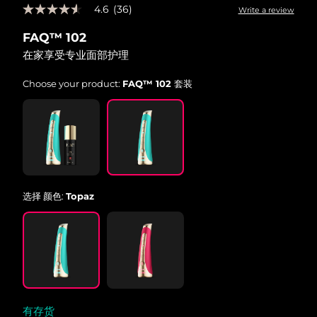
4.6
(36)
Write a review
4.6
中国澳门特别行政区
预计送达日期
10/8/26
out
FAQ™ 102
of
5
马来西亚
预计送达日期
11/8/26
在家享受专业面部护理
stars,
average
rating
马耳他
Choose your product:
FAQ™ 102 套装
预计送达日期
8/8/26
value.
Read
36
墨西哥
预计送达日期
12/8/26
Reviews.
Same
摩纳哥
page
预计送达日期
9/8/26
link.
荷兰
预计送达日期
8/8/26
选择 颜色:
Topaz
新西兰
预计送达日期
8/8/26
挪威
预计送达日期
8/8/26
阿曼
预计送达日期
11/8/26
有存货
菲律宾
预计送达日期
11/8/26