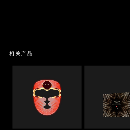
斯洛伐克
预计送达日期
8/8/26
肌肤紧致度显著提升
USB 充电线
显着缩小毛孔，增加皮肤光滑度
底座
斯洛文尼亚
预计送达日期
8/8/26
100% 的用户反馈效果等同于/优于临床美容治疗
旅行袋
清洁布
与 FAQ
P1 麦卢卡蜂蜜肌底液一起使用，可确保使用安全和使用效
™
南非
预计送达日期
16/8/26
果。
快速操作指南
基本操作手册
韩国
预计送达日期
10/8/26
2年质保
相关产品
西班牙
预计送达日期
8/8/26
瑞典
预计送达日期
8/8/26
瑞士
预计送达日期
8/8/26
台湾
预计送达日期
13/8/26
泰国
预计送达日期
12/8/26
土耳其
预计送达日期
9/8/26