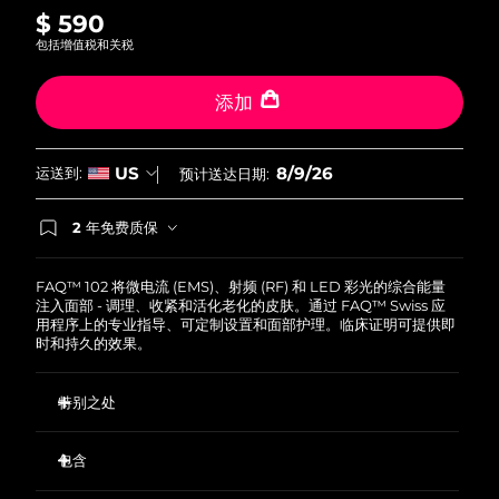
$ 590
包括增值税和关税
波兰
预计送达日期
9/8/26
添加
葡萄牙
预计送达日期
8/8/26
波多黎各
预计送达日期
10/8/26
8/9/26
US
运送到:
预计送达日期:
卡塔尔
预计送达日期
9/8/26
2 年免费质保
如果您在2年质保期内发现任何非人为质量问题，
留尼汪
预计送达日期
13/8/26
FOREO将免费为您更换产品。
FAQ™ 102 将微电流 (EMS)、射频 (RF) 和 LED 彩光的综合能量
注入面部 - 调理、收紧和活化老化的皮肤。通过 FAQ™ Swiss 应
罗马尼亚
预计送达日期
8/8/26
用程序上的专业指导、可定制设置和面部护理。临床证明可提供即
时和持久的效果。
俄罗斯
预计送达日期
16/8/26
特别之处
沙特阿拉伯
预计送达日期
9/8/26
首次使用可减少 12% 以上的面部皱纹
包含
新加坡
首次使用明显均匀肤色并显着提亮肤色
预计送达日期
10/8/26
首次使用皮肤的水分含量增加 45%
FAQ
102
™