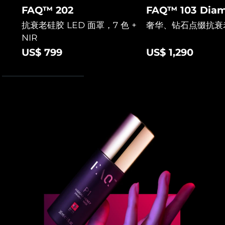
FAQ™ 202
FAQ™ 103 Diam
阿拉伯联合酋长国
预计送达日期
9/8/26
抗衰老硅胶 LED 面罩，7 色 +
奢华、钻石点缀抗衰
NIR
英国
预计送达日期
8/8/26
US$ 799
US$ 1,290
美国
预计送达日期
9/8/26
乌兹别克斯坦
预计送达日期
13/8/26
越南
预计送达日期
14/8/26