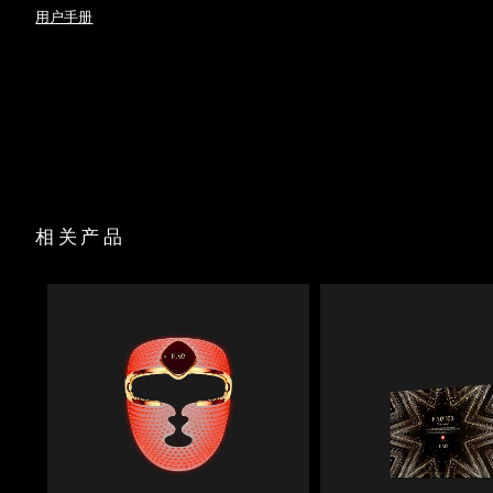
时消融脂肪层。
用户手册
斯洛伐克
预计送达日期
11/08/2026
FAQ
P1
™
Anti-Shock System™ 可自动调节电流，确保治疗过程中完全
无电击感。
USB 充电线
斯洛文尼亚
预计送达日期
11/08/2026
全光谱 LED 结合红光疗法，首次使用即可促进胶原蛋白生成，
底座
抚平皱纹。
旅行袋
南非
真实新西兰麦卢卡蜂蜜与 17 种氨基酸滋养肌肤，尿囊素舒缓并
预计送达日期
19/08/2026
清洁布
深层保湿。
快速操作指南
90% 天然成分的肌底液可安全传导微电流，并轻松滑过肌肤，
韩国
预计送达日期
13/08/2026
不会拉扯或刺激皮肤。
基本操作手册
2年质保
西班牙
预计送达日期
11/08/2026
相关产品
瑞典
预计送达日期
11/08/2026
瑞士
预计送达日期
11/08/2026
台湾
预计送达日期
16/08/2026
泰国
预计送达日期
15/08/2026
土耳其
预计送达日期
12/08/2026