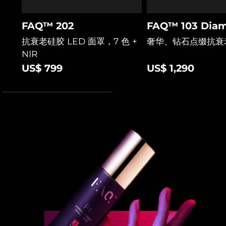
阿拉伯联合酋长国
预计送达日期
12/08/2026
FAQ™ 202
FAQ™ 103 Diam
抗衰老硅胶 LED 面罩，7 色 +
奢华、钻石点缀抗衰
英国
预计送达日期
11/08/2026
NIR
US$ 799
US$ 1,290
美国
预计送达日期
12/08/2026
乌兹别克斯坦
预计送达日期
16/08/2026
越南
预计送达日期
17/08/2026