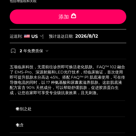
包括增值税和关税
波兰
预计送达日期
12/08/2026
添加
葡萄牙
预计送达日期
11/08/2026
2026/8/12
US
运送到:
预计送达日期:
波多黎各
预计送达日期
13/08/2026
2 年免费质保
如果您在2年质保期内发现任何非人为质量问题，
卡塔尔
预计送达日期
12/08/2026
FOREO将免费为您更换产品。
五项临床科技，无需前往诊所即可焕活老化肌肤。FAQ™ 102 融合
留尼汪
预计送达日期
16/08/2026
了 EMS-Pro、深源射频和LED光疗技术，经临床验证，首次使用
即可提升肌肤水分高达 45%。搭配 FAQ™ P1 肌底液使用，可在传
导微电流的同时，以 17 种氨基酸和尿囊素滋养肌肤。这款肌底液
罗马尼亚
预计送达日期
11/08/2026
配方富含 90% 天然成分，可以帮助舒缓肌肤，促进胶原蛋白生
成，让您在家即可享受专业级抗衰效果，且无刺激。
俄罗斯
预计送达日期
19/08/2026
特别之处
沙特阿拉伯
预计送达日期
12/08/2026
EMS-Pro 超越标准微电流，深层作用于面部肌肉，从而提拉紧
致松弛皮肤。
包含
新加坡
预计送达日期
13/08/2026
深源射频加热波长刺激胶原蛋白、弹性蛋白和新细胞生成，同
FAQ
102
™