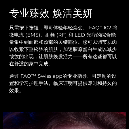
瑞典美肤护理
奥地利
预计送达日期
11/08/2026
专业臻效 焕活美妍
巴林
预计送达日期
12/08/2026
只需按下按钮，即可体验年轻焕变。 FAQ
102 将
TM
面部清洁
紧致提拉
微电流 (EMS)、射频 (RF) 和 LED 光疗的综合能
比利时
预计送达日期
11/08/2026
量集中到面部和颈部的关键部位。您可以调节肌肉
LUNA™ 4 套装
BEAR™ 2 套装
以收紧下垂松弛的肌肤，加速胶原蛋白生成以减少
百慕大
预计送达日期
17/08/2026
Anti-aging massage
Microcurrent toning
皱纹的出现，让肌肤焕发活力——所有这些都可以
波斯尼亚和黑塞哥维那
在舒适的家中完成。
预计送达日期
14/08/2026
补水保湿
口腔护理
LUNA™ 4 Plus
BEAR™ 2 go
通过 FAQ™ Swiss app的专业指导、可定制的设
文莱
预计送达日期
16/08/2026
UFO™ 3 套装
issa™ 4
Massage, LED heating
Microcurrent toning on-the-go
置和学习护理手法。临床证明可提供即时和持久的
FAQ™ 抗老护理
Deep facial hydration
Hybrid silicone sonic toothbrush
效果。
保加利亚
预计送达日期
11/08/2026
NEW
LUNA™ 4 Men
BEAR™ 2 eyes & lips
加拿大
预计送达日期
15/08/2026
UFO™ 3 LED
issa™ 4 plus
For men, anti-aging massage
Microcurrent line smoothing device
Near-infrared and red light therapy
Smart hybrid silicone sonic toothbrush
智利
预计送达日期
15/08/2026
device
抗老
LED治疗