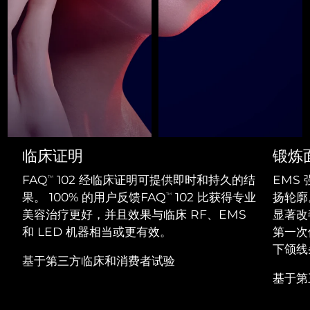
Professional IPL hair removal device
Microcurrent body toning
All hair treatments
All FAQ™ skincare
德国
预计送达日期
11/08/2026
FAQ™产品
FAQ™产品
痘肌护理
眼部护理
直布罗陀
PEACH™ 2
LUNA™ 4 body
预计送达日期
15/08/2026
FAQ™ products
All anti-aging treatments
All LED treatments
ESPADA™ 2 plus
BEAR™ 2 eyes & lips
IPL hair removal
Massaging body brush
All toning treatments
希腊
预计送达日期
11/08/2026
Recurring acne LED therapy
Microcurrent line smoothing device
中国香港特别行政区
预计送达日期
12/08/2026
PEACH™ 2 go
SUPERCHARGED™ serum
护发
毛孔护理
ESPADA™ 2
IRIS™ 2
Travel-friendly IPL hair removal
Firming body serum
匈牙利
LUNA™ 4 hair
预计送达日期
11/08/2026
KIWI™ derma
临床证明
锻炼
Acne treatment device
Rejuvenating eye massager
NEW
2-in-1 LED scalp massager
Diamond microdermabrasion .
FAQ
102 经临床证明可提供即时和持久的结
EMS
TM
冰岛
预计送达日期
12/08/2026
PEACH™ Cooling Prep Gel
果。 100% 的用户反馈FAQ
102 比获得专业
扬轮廓
TM
ESPADA™ Blemish Solution
眼部护肤
牙齿美白
Cooling IPL hair removal gel
美容治疗更好，并且效果与临床 RF、EMS
显著改
印度尼西亚
预计送达日期
09/08/2026
FLIP™ play advanced
KIWI™
Concentrated acne gel
Advanced eye care treatment
和 LED 机器相当或更有效。
第一次
issa™ Teeth Whitening Set
LED light hairbrush
Blackhead remover
爱尔兰
下颌线
预计送达日期
11/08/2026
更多的
Dual LED + sonic device & 18% PAP gel
基于第三方临床和消费者试验
ESPADA™ 设备
眼部护理设备
基于第
马恩岛
预计送达日期
13/08/2026
LUNA™ Dual-Peptide Scalp
KIWI™ 皮肤护理
All acne treatment devices
All revitalizing eye massagers
Serum
issa™ Teeth Whitening Gel