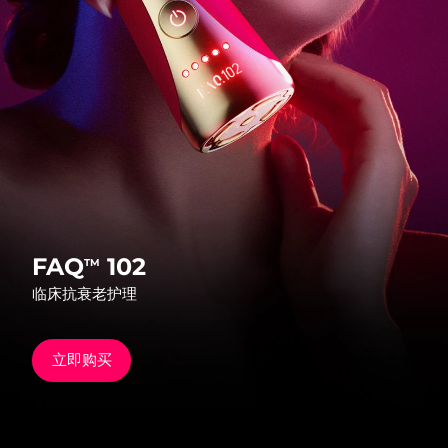
发货国家
美国
预计送达日期
12/08/2026
FAQ™ Dual LED Panel
英国
预计送达日期
11/08/2026
热门产品
西班牙
预计送达日期
11/08/2026
澳大利亚
预计送达日期
14/08/2026
法国
预计送达日期
11/08/2026
FAQ
102
TM
特别优惠
畅销产品
临床抗衰老护理
德国
预计送达日期
11/08/2026
加拿大
预计送达日期
15/08/2026
立即购买
红光疗法
澳大利亚
预计送达日期
14/08/2026