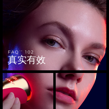
FAQ™ 101
FAQ™ 201
中国
LUNA™ 4 mini
面部提拉护理
预计送达日期
11/08/2026
NEW
issa™ 4 smile
UFO™ 3 mini
Clinical anti-aging
LED mask
For young skin, T-zone
Premium anti-aging skincare
哥伦比亚
预计送达日期
15/08/2026
Hybrid silicone sonic toothbrush
Red light therapy device for young skin
生发
肌肤年轻化
克罗地亚
预计送达日期
11/08/2026
FAQ™ 102
FAQ™ 202
LUNA™ 4 go
BEAR™ 设备
FAQ™ 301
FAQ™ 501
issa™ 4 baby
UFO™ 3 go
Advanced clinical anti-aging
LED mask
For travel or gym bag
All premium facelift devices
NEW
塞浦路斯
预计送达日期
12/08/2026
LED hair strengthening scalp massager
Full-Spectrum Red Light Therapy
For ages 0-3
Portable red light therapy
捷克
预计送达日期
11/08/2026
FAQ™ 103
FAQ™ 211
LUNA™ 护肤
保健品
FAQ
102
TM
FAQ™ Scalp Serum
FAQ™ 502
issa™ Teeth Whitening Set
真实有效
面膜
Luxurious clinical anti-aging set
Anti-aging neck & décolleté LED mask
Premium cleansers & balm
丹麦
预计送达日期
11/08/2026
Scalp recovery probiotic serum
Full-Spectrum Red Light Therapy
Dual LED + sonic device & 18% PAP gel
Rejuvenation & hydration
专业治疗
爱沙尼亚
预计送达日期
11/08/2026
FAQ™ P1 Primer
FAQ™ 221
LUNA™ 设备
FAQ™护肤品
ISSA™ 设备
UFO™ 设备
Manuka honey primer
Anti-aging LED hand mask
芬兰
FAQ™ Red Light Serum
预计送达日期
11/08/2026
All facial cleansing devices
All FAQ™ skincare
All silicone sonic toothbrushes
All deep facial hydration devices
法国
预计送达日期
11/08/2026
脱毛
身体护理
FAQ™护肤品
FAQ™护肤品
PEACH™ 2 Pro Max
BEAR™ 2 body
FAQ™产品
FAQ™ skincare
法属波利尼西亚
预计送达日期
15/08/2026
All FAQ™ skincare
All FAQ™ skincare