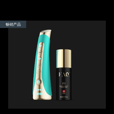
Advanced pore care essentials
以色列
预计送达日期
15/08/2026
For healthy hair
18% PAP
护肤品
男士
意大利
预计送达日期
11/08/2026
畅销产品
日本
预计送达日期
14/08/2026
泽西岛
预计送达日期
16/08/2026
全部购买
哈萨克斯坦
预计送达日期
13/08/2026
FOREO APP
科威特
预计送达日期
11/08/2026
关于我们
拉脱维亚
预计送达日期
11/08/2026
黎巴嫩
预计送达日期
12/08/2026
立陶宛
预计送达日期
11/08/2026
卢森堡
预计送达日期
11/08/2026