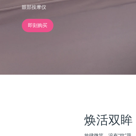
眼部按摩仪
issa™ Teeth Whitening Set
即刻购买
FAQ™ Dual LED Panel
热门产品
特别优惠
畅销产品
焕活双眸
放肆微笑，没有“纹”题。 