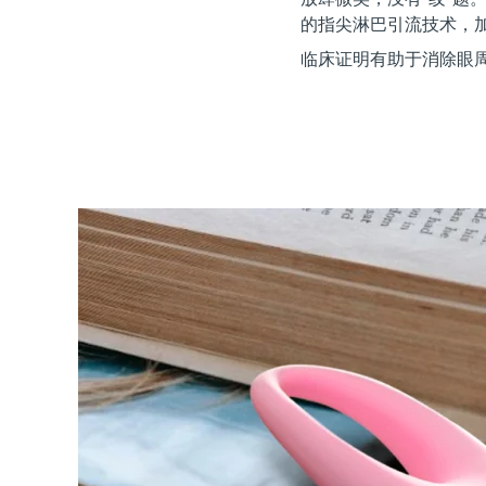
红光疗法
的指尖淋巴引流技术，加乘 
临床证明有助于消除眼周
瑞典美肤护理
面部清洁
紧致提拉
LUNA™ 4 套装
BEAR™ 2 套装
Anti-aging massage
Microcurrent toning
补水保湿
口腔护理
LUNA™ 4 Plus
BEAR™ 2 go
UFO™ 3 套装
issa™ 4
Massage, LED heating
Microcurrent toning on-the-go
Deep facial hydration
Hybrid silicone sonic toothbrush
FAQ™ 抗老护理
LUNA™ 4 Men
BEAR™ 2 eyes & lips
NEW
UFO™ 3 LED
issa™ 4 plus
For men, anti-aging massage
Microcurrent line smoothing device