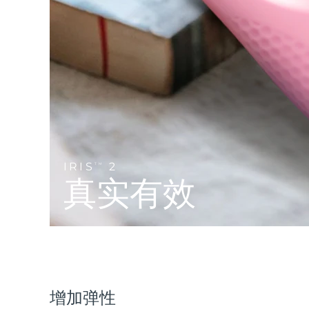
Near-infrared and red light therapy device
Smart hybrid silicone sonic toothbrush
抗老
LED治疗
LUNA™ 4 mini
面部提拉护理
FAQ™ 101
FAQ™ 201
UFO™ 3 mini
issa™ 4 smile
For young skin, T-zone
Premium anti-aging skincare
NEW
Clinical anti-aging
LED mask
Red light therapy device for young skin
Hybrid silicone sonic toothbrush
生发
LUNA™ 4 go
BEAR™ 设备
肌肤年轻化
FAQ™ 102
FAQ™ 202
UFO™ 3 go
issa™ 4 baby
For travel or gym bag
All premium facelift devices
FAQ™ 301
FAQ™ 501
Advanced clinical anti-aging
LED mask
Portable red light therapy
For ages 0-3
NEW
LED hair strengthening scalp massager
Full-Spectrum Red Light Therapy
IRIS
2
TM
LUNA™ 护肤
真实有效
FAQ™ 103
FAQ™ 211
保健品
面膜
issa™ Teeth Whitening Set
Premium cleansers & balm
FAQ™ Scalp Serum
FAQ™ 502
Luxurious clinical anti-aging set
Anti-aging neck & décolleté LED mask
Rejuvenation & hydration
Dual LED + sonic device & 18% PAP gel
Scalp recovery probiotic serum
Full-Spectrum Red Light Therapy
LUNA™ 设备
专业治疗
FAQ™ P1 Primer
FAQ™ 221
UFO™ 设备
ISSA™ 设备
All facial cleansing devices
FAQ™护肤品
Manuka honey primer
Anti-aging LED hand mask
FAQ™ Red Light Serum
All deep facial hydration devices
All silicone sonic toothbrushes
All FAQ™ skincare
增加弹性