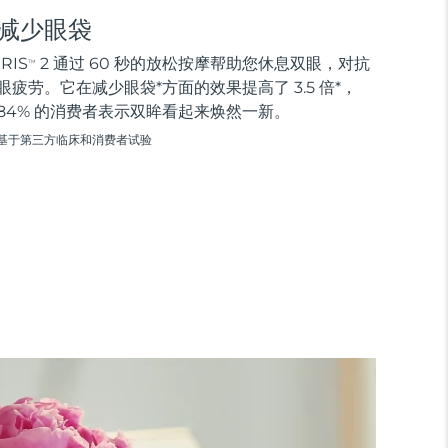
减少眼袋
IRIS
2 通过 60 秒的放松按摩帮助您休息双眼，对抗
TM
眼疲劳。它在减少眼袋*方面的效果提高了 3.5 倍*，
84% 的消费者表示双眸看起来焕然一新。
基于第三方临床和消费者试验