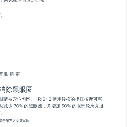
新。
亮眼肌密
消除黑眼圈
眼睛被穴位包围。 IRIS
2 使用轻松的指压按摩可帮
TM
助减少 70% 的黑眼圈，并增加 50% 的眼部轮廓亮度
*。
基于第三方临床试验