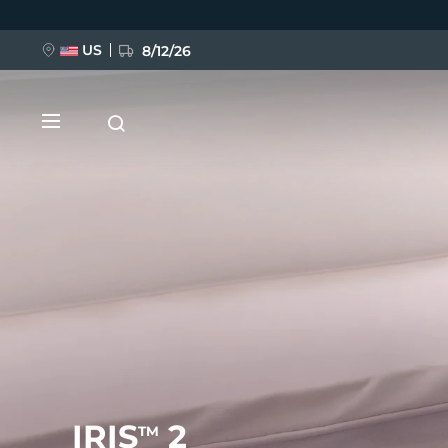
跳
转
到
主
US
8/12/26
要
内
容
新品
BREAKING NEWS
FAQ™ Pure Beauty-Tech Elixir
IRIS
2
TM