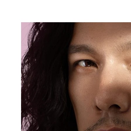
KIWI™ 皮肤护理
All acne treatment devices
All revitalizing eye massagers
Serum
issa™ Teeth Whitening Gel
Advanced pore care essentials
For healthy hair
18% PAP
护肤品
男士
全部购买
FOREO APP
关于我们