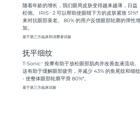
脱毛
FAQ™护肤品
身体护理
FAQ™护肤品
随着年龄的增长，我们眼周皮肤变得越来越薄，日益
FAQ™产品
FAQ™ skincare
All FAQ™ skincare
All FAQ™ skincare
PEACH™ 2 Pro Max
BEAR™ 2 body
松弛。 IRIS
2 可以帮助使眼睛下方的皮肤紧致 51%*
TM
All hair treatments
All FAQ™ skincare
Professional IPL hair removal device
Microcurrent body toning
来对抗眼部衰老。 80% 的用户反馈眼部轮廓的弹性
加。
FAQ™产品
FAQ™产品
痘肌护理
FAQ™ products
眼部护理
基于第三方临床和消费者试验
All anti-aging treatments
All LED treatments
PEACH™ 2
LUNA™ 4 body
All toning treatments
ESPADA™ 2 plus
BEAR™ 2 eyes & lips
IPL hair removal
Massaging body brush
抚平细纹
Recurring acne LED therapy
Microcurrent line smoothing device
T-Sonic
按摩有助于放松眼部肌肉并改善血液流动。
TM
PEACH™ 2 go
SUPERCHARGED™ serum
这有助于缓解眼部疲劳，并减少 43% 的鱼尾纹和细
护发
毛孔护理
ESPADA™ 2
IRIS™ 2
Travel-friendly IPL hair removal
Firming body serum
- 使整体眼部轮廓平滑 80%*。
LUNA™ 4 hair
KIWI™ derma
Acne treatment device
Rejuvenating eye massager
NEW
基于第三方临床试验
2-in-1 LED scalp massager
Diamond microdermabrasion .
PEACH™ Cooling Prep Gel
ESPADA™ Blemish Solution
眼部护肤
牙齿美白
Cooling IPL hair removal gel
FLIP™ play advanced
KIWI™
Concentrated acne gel
Advanced eye care treatment
issa™ Teeth Whitening Set
LED light hairbrush
Blackhead remover
Dual LED + sonic device & 18% PAP gel
更多的
ESPADA™ 设备
眼部护理设备
LUNA™ Dual-Peptide Scalp