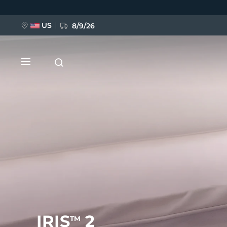
跳
转
到
主
US
8/9/26
要
内
容
新品
BREAKING NEWS
FAQ™ Pure Beauty-Tech Elixir
IRIS
2
TM