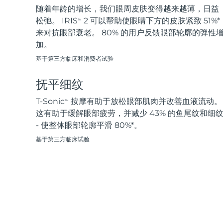
脱毛
FAQ™护肤品
身体护理
FAQ™护肤品
随着年龄的增长，我们眼周皮肤变得越来越薄，日益
FAQ™产品
FAQ™ skincare
All FAQ™ skincare
All FAQ™ skincare
PEACH™ 2 Pro Max
BEAR™ 2 body
松弛。 IRIS
2 可以帮助使眼睛下方的皮肤紧致 51%*
TM
All hair treatments
All FAQ™ skincare
Professional IPL hair removal device
Microcurrent body toning
来对抗眼部衰老。 80% 的用户反馈眼部轮廓的弹性
加。
FAQ™产品
FAQ™产品
痘肌护理
FAQ™ products
眼部护理
基于第三方临床和消费者试验
All anti-aging treatments
All LED treatments
PEACH™ 2
LUNA™ 4 body
All toning treatments
ESPADA™ 2 plus
BEAR™ 2 eyes & lips
IPL hair removal
Massaging body brush
抚平细纹
Recurring acne LED therapy
Microcurrent line smoothing device
T-Sonic
按摩有助于放松眼部肌肉并改善血液流动。
TM
PEACH™ 2 go
SUPERCHARGED™ serum
这有助于缓解眼部疲劳，并减少 43% 的鱼尾纹和细
护发
毛孔护理
ESPADA™ 2
IRIS™ 2
Travel-friendly IPL hair removal
Firming body serum
- 使整体眼部轮廓平滑 80%*。
LUNA™ 4 hair
KIWI™ derma
Acne treatment device
Rejuvenating eye massager
NEW
基于第三方临床试验
2-in-1 LED scalp massager
Diamond microdermabrasion .
PEACH™ Cooling Prep Gel
ESPADA™ Blemish Solution
眼部护肤
牙齿美白
Cooling IPL hair removal gel
FLIP™ play advanced
KIWI™
Concentrated acne gel
Advanced eye care treatment
issa™ Teeth Whitening Set
LED light hairbrush
Blackhead remover
Dual LED + sonic device & 18% PAP gel
更多的
ESPADA™ 设备
眼部护理设备
LUNA™ Dual-Peptide Scalp