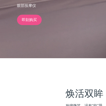
眼部按摩仪
issa™ Teeth Whitening Set
即刻购买
FAQ™ Dual LED Panel
热门产品
特别优惠
畅销产品
焕活双眸
放肆微笑，没有“纹”题。 