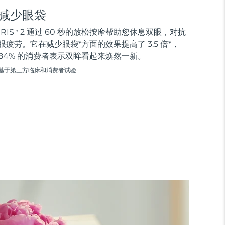
减少眼袋
IRIS
2 通过 60 秒的放松按摩帮助您休息双眼，对抗
TM
眼疲劳。它在减少眼袋*方面的效果提高了 3.5 倍*，
84% 的消费者表示双眸看起来焕然一新。
基于第三方临床和消费者试验