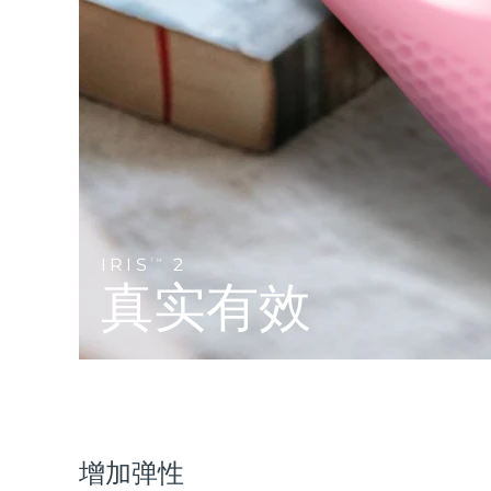
Near-infrared and red light therapy device
Smart hybrid silicone sonic toothbrush
抗老
LED治疗
LUNA™ 4 mini
面部提拉护理
FAQ™ 101
FAQ™ 201
UFO™ 3 mini
issa™ 4 smile
For young skin, T-zone
Premium anti-aging skincare
NEW
Clinical anti-aging
LED mask
Red light therapy device for young skin
Hybrid silicone sonic toothbrush
生发
LUNA™ 4 go
BEAR™ 设备
肌肤年轻化
FAQ™ 102
FAQ™ 202
UFO™ 3 go
issa™ 4 baby
For travel or gym bag
All premium facelift devices
FAQ™ 301
FAQ™ 501
Advanced clinical anti-aging
LED mask
Portable red light therapy
For ages 0-3
NEW
LED hair strengthening scalp massager
Full-Spectrum Red Light Therapy
IRIS
2
TM
LUNA™ 护肤
真实有效
FAQ™ 103
FAQ™ 211
保健品
面膜
issa™ Teeth Whitening Set
Premium cleansers & balm
FAQ™ Scalp Serum
FAQ™ 502
Luxurious clinical anti-aging set
Anti-aging neck & décolleté LED mask
Rejuvenation & hydration
Dual LED + sonic device & 18% PAP gel
Scalp recovery probiotic serum
Full-Spectrum Red Light Therapy
LUNA™ 设备
专业治疗
FAQ™ P1 Primer
FAQ™ 221
UFO™ 设备
ISSA™ 设备
All facial cleansing devices
FAQ™护肤品
Manuka honey primer
Anti-aging LED hand mask
FAQ™ Red Light Serum
All deep facial hydration devices
All silicone sonic toothbrushes
All FAQ™ skincare
增加弹性