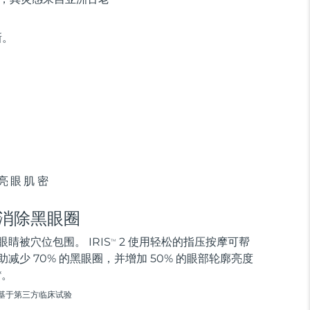
新。
亮眼肌密
消除黑眼圈
眼睛被穴位包围。 IRIS
2 使用轻松的指压按摩可帮
TM
助减少 70% 的黑眼圈，并增加 50% 的眼部轮廓亮度
*。
基于第三方临床试验