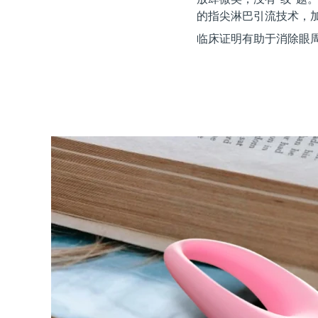
红光疗法
的指尖淋巴引流技术，加乘 
临床证明有助于消除眼周
瑞典美肤护理
面部清洁
紧致提拉
LUNA™ 4 套装
BEAR™ 2 套装
Anti-aging massage
Microcurrent toning
补水保湿
口腔护理
LUNA™ 4 Plus
BEAR™ 2 go
UFO™ 3 套装
issa™ 4
Massage, LED heating
Microcurrent toning on-the-go
Deep facial hydration
Hybrid silicone sonic toothbrush
FAQ™ 抗老护理
LUNA™ 4 Men
BEAR™ 2 eyes & lips
NEW
UFO™ 3 LED
issa™ 4 plus
For men, anti-aging massage
Microcurrent line smoothing device