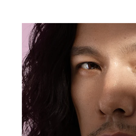
KIWI™ 皮肤护理
All acne treatment devices
All revitalizing eye massagers
Serum
issa™ Teeth Whitening Gel
Advanced pore care essentials
For healthy hair
18% PAP
护肤品
男士
全部购买
FOREO APP
关于我们