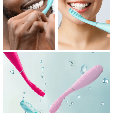
Professional IPL hair removal device
Microcurrent body toning
All hair treatments
All FAQ™ skincare
德国
预计送达日期
08/08/2026
FAQ™产品
FAQ™产品
痘肌护理
眼部护理
直布罗陀
PEACH™ 2
LUNA™ 4 body
预计送达日期
12/08/2026
FAQ™ products
All anti-aging treatments
All LED treatments
ESPADA™ 2 plus
BEAR™ 2 eyes & lips
IPL hair removal
Massaging body brush
All toning treatments
希腊
预计送达日期
08/08/2026
Recurring acne LED therapy
Microcurrent line smoothing device
中国香港特别行政区
预计送达日期
09/08/2026
PEACH™ 2 go
SUPERCHARGED™ serum
护发
毛孔护理
ESPADA™ 2
IRIS™ 2
Travel-friendly IPL hair removal
Firming body serum
匈牙利
LUNA™ 4 hair
预计送达日期
08/08/2026
KIWI™ derma
Acne treatment device
Rejuvenating eye massager
NEW
2-in-1 LED scalp massager
Diamond microdermabrasion .
冰岛
预计送达日期
09/08/2026
PEACH™ Cooling Prep Gel
ESPADA™ Blemish Solution
眼部护肤
牙齿美白
Cooling IPL hair removal gel
印度尼西亚
预计送达日期
06/08/2026
FLIP™ play advanced
KIWI™
Concentrated acne gel
Advanced eye care treatment
issa™ Teeth Whitening Set
LED light hairbrush
Blackhead remover
爱尔兰
预计送达日期
08/08/2026
更多的
Dual LED + sonic device & 18% PAP gel
ESPADA™ 设备
眼部护理设备
马恩岛
预计送达日期
10/08/2026
LUNA™ Dual-Peptide Scalp
KIWI™ 皮肤护理
All acne treatment devices
All revitalizing eye massagers
Serum
issa™ Teeth Whitening Gel