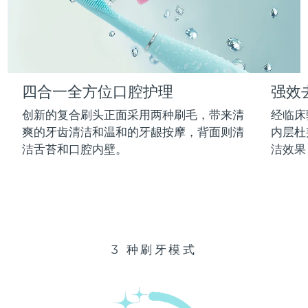
Advanced pore care essentials
以色列
预计送达日期
12/08/2026
For healthy hair
18% PAP
护肤品
男士
意大利
预计送达日期
08/08/2026
日本
预计送达日期
11/08/2026
四合一全方位口腔护理
强效
泽西岛
预计送达日期
13/08/2026
全部购买
创新的复合刷头正面采用两种刷毛，带来清
经临床
哈萨克斯坦
爽的牙齿清洁和温和的牙龈按摩，背面则清
内层杜
预计送达日期
10/08/2026
洁舌苔和口腔内壁。
洁效果
FOREO APP
科威特
预计送达日期
08/08/2026
关于我们
拉脱维亚
预计送达日期
08/08/2026
黎巴嫩
预计送达日期
09/08/2026
3 种刷牙模式
立陶宛
预计送达日期
08/08/2026
卢森堡
预计送达日期
08/08/2026