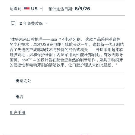
8/9/26
US
运送到:
预计送达日期:
2 年免费质保
如果您在2年质保期内发现任何非人为质量问题，
FOREO将免费为您更换产品。
"体验未来口腔护理——issa™ 4电动牙刷。 这款产品采用革命性
的专利技术，单次USB充电即可续航长达一年。这款新一代牙刷结
合了先进的声波脉动技术与独特的混合式刷头——外层采用超柔软
硅胶刷毛，温和保护牙龈；内层采用高性能杜邦刷毛，有效去除牙
菌斑。issa™ 4 的设计旨在配合您自然的刷牙动作，兼具手动刷牙
的便捷性和电动牙刷的清洁效果。让口腔护理从未如此轻松。"
特别之处
经临床验证，仅需 1 个月即可使整体口腔卫生状况提升 140%。
包含
经临床验证，比普通手动牙刷多去除 30% 的牙菌斑。
经临床验证，可减少牙龈炎，100% 的测试者表示牙齿更白
issa™ 4
了。
用户手册
USB 充电线
复合刷头使用寿命延长两倍，仅需每六个月更换一次。
旅行袋
三种刷牙模式：深层净澈、皓亮净白和敏感护龈模式，专为个
快速操作指南
性化口腔护理而设计。