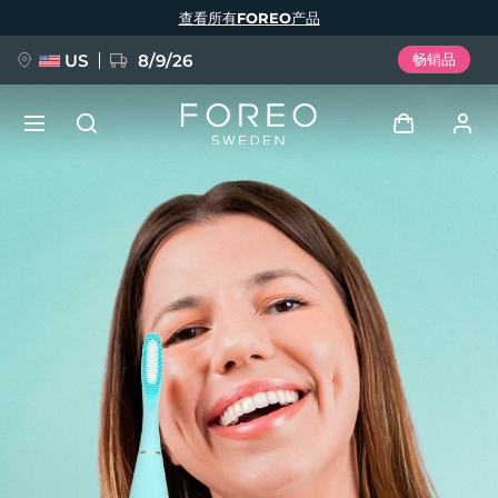
跳
查看所有FOREO产品
转
到
主
要
US
8/9/26
畅销品
内
容
新品
登录
语言
BREAKING NEWS
用户信息
English
Deutsch
Español
我的设备
FAQ™ Pure Beauty-Tech Elixir
Français
Italiano
Português
我的订单
Polski
Svenska
Русский
Türkçe
简体中文
繁體中文
我的地址
issa™ Teeth Whitening Set
我的订阅