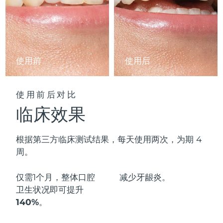
阿拉伯联合酋长国
预计送达日期
09/08/2026
英国
预计送达日期
08/08/2026
使用前
使用后
美国
预计送达日期
09/08/2026
乌兹别克斯坦
预计送达日期
13/08/2026
使用前后对比
临床效果
越南
预计送达日期
14/08/2026
根据第三方临床测试结果，每天使用两次，为期 4
周。
仅需1个月，整体口腔
减少
牙龈炎。
卫生状况即可
提升
140%
。