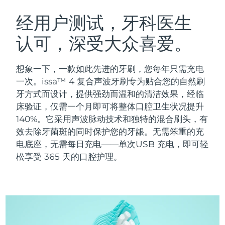
瑞典美肤护理
奥地利
预计送达日期
08/08/2026
经用户测试，牙科医生
认可，深受大众喜爱。
巴林
预计送达日期
09/08/2026
面部清洁
紧致提拉
比利时
预计送达日期
08/08/2026
想象一下，一款如此先进的牙刷，您每年只需充电
LUNA™ 4 套装
BEAR™ 2 套装
一次。issa™ 4 复合声波牙刷专为贴合您的自然刷
百慕大
预计送达日期
14/08/2026
Anti-aging massage
Microcurrent toning
牙方式而设计，提供强劲而温和的清洁效果，经临
床验证，仅需一个月即可将整体口腔卫生状况提升
波斯尼亚和黑塞哥维那
预计送达日期
11/08/2026
140%。它采用声波脉动技术和独特的混合刷头，有
补水保湿
口腔护理
LUNA™ 4 Plus
BEAR™ 2 go
效去除牙菌斑的同时保护您的牙龈。无需笨重的充
文莱
预计送达日期
13/08/2026
UFO™ 3 套装
issa™ 4
Massage, LED heating
Microcurrent toning on-the-go
电底座，无需每日充电——单次USB 充电，即可轻
FAQ™ 抗老护理
Deep facial hydration
Hybrid silicone sonic toothbrush
松享受 365 天的口腔护理。
保加利亚
预计送达日期
08/08/2026
NEW
LUNA™ 4 Men
BEAR™ 2 eyes & lips
加拿大
预计送达日期
12/08/2026
UFO™ 3 LED
issa™ 4 plus
For men, anti-aging massage
Microcurrent line smoothing device
Near-infrared and red light therapy
Smart hybrid silicone sonic toothbrush
智利
预计送达日期
12/08/2026
device
抗老
LED治疗