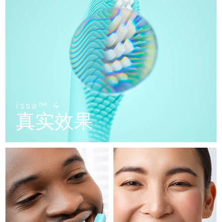
FAQ™ 101
FAQ™ 201
中国
LUNA™ 4 mini
面部提拉护理
预计送达日期
08/08/2026
NEW
issa™ 4 smile
UFO™ 3 mini
Clinical anti-aging
LED mask
For young skin, T-zone
Premium anti-aging skincare
哥伦比亚
预计送达日期
12/08/2026
Hybrid silicone sonic toothbrush
Red light therapy device for young skin
生发
肌肤年轻化
克罗地亚
预计送达日期
08/08/2026
FAQ™ 102
FAQ™ 202
LUNA™ 4 go
BEAR™ 设备
FAQ™ 301
FAQ™ 501
issa™ 4 baby
UFO™ 3 go
Advanced clinical anti-aging
LED mask
For travel or gym bag
All premium facelift devices
NEW
塞浦路斯
预计送达日期
09/08/2026
LED hair strengthening scalp massager
Full-Spectrum Red Light Therapy
For ages 0-3
Portable red light therapy
捷克
预计送达日期
08/08/2026
FAQ™ 103
FAQ™ 211
LUNA™ 护肤
保健品
issa™ 4
FAQ™ Scalp Serum
FAQ™ 502
issa™ Teeth Whitening Set
真实效果
面膜
Luxurious clinical anti-aging set
Anti-aging neck & décolleté LED mask
Premium cleansers & balm
丹麦
预计送达日期
08/08/2026
Scalp recovery probiotic serum
Full-Spectrum Red Light Therapy
Dual LED + sonic device & 18% PAP gel
Rejuvenation & hydration
专业治疗
爱沙尼亚
预计送达日期
08/08/2026
FAQ™ P1 Primer
FAQ™ 221
LUNA™ 设备
FAQ™护肤品
ISSA™ 设备
UFO™ 设备
Manuka honey primer
Anti-aging LED hand mask
芬兰
FAQ™ Red Light Serum
预计送达日期
08/08/2026
All facial cleansing devices
All FAQ™ skincare
All silicone sonic toothbrushes
All deep facial hydration devices
法国
预计送达日期
08/08/2026
脱毛
身体护理
FAQ™护肤品
FAQ™护肤品
PEACH™ 2 Pro Max
BEAR™ 2 body
FAQ™产品
FAQ™ skincare
法属波利尼西亚
预计送达日期
12/08/2026
All FAQ™ skincare
All FAQ™ skincare