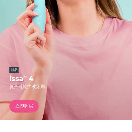
发货国家
美国
预计送达日期
09/08/2026
FAQ™ Dual LED Panel
英国
预计送达日期
08/08/2026
热门产品
西班牙
预计送达日期
08/08/2026
澳大利亚
预计送达日期
11/08/2026
新品
法国
预计送达日期
08/08/2026
issa
4
™
特别优惠
畅销产品
复合硅胶声波牙刷
德国
预计送达日期
08/08/2026
加拿大
预计送达日期
12/08/2026
立即购买
红光疗法
澳大利亚
预计送达日期
11/08/2026