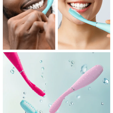
Professional IPL hair removal device
Microcurrent body toning
All hair treatments
All FAQ™ skincare
德国
预计送达日期
10/8/26
FAQ™产品
FAQ™产品
痘肌护理
眼部护理
直布罗陀
PEACH™ 2
LUNA™ 4 body
预计送达日期
14/8/26
FAQ™ products
All anti-aging treatments
All LED treatments
ESPADA™ 2 plus
BEAR™ 2 eyes & lips
IPL hair removal
Massaging body brush
All toning treatments
希腊
预计送达日期
10/8/26
Recurring acne LED therapy
Microcurrent line smoothing device
中国香港特别行政区
预计送达日期
11/8/26
PEACH™ 2 go
SUPERCHARGED™ serum
护发
毛孔护理
ESPADA™ 2
IRIS™ 2
Travel-friendly IPL hair removal
Firming body serum
匈牙利
LUNA™ 4 hair
预计送达日期
10/8/26
KIWI™ derma
Acne treatment device
Rejuvenating eye massager
NEW
2-in-1 LED scalp massager
Diamond microdermabrasion .
冰岛
预计送达日期
11/8/26
PEACH™ Cooling Prep Gel
ESPADA™ Blemish Solution
眼部护肤
牙齿美白
Cooling IPL hair removal gel
印度尼西亚
预计送达日期
8/8/26
FLIP™ play advanced
KIWI™
Concentrated acne gel
Advanced eye care treatment
issa™ Teeth Whitening Set
LED light hairbrush
Blackhead remover
爱尔兰
预计送达日期
10/8/26
更多的
Dual LED + sonic device & 18% PAP gel
ESPADA™ 设备
眼部护理设备
马恩岛
预计送达日期
12/8/26
LUNA™ Dual-Peptide Scalp
KIWI™ 皮肤护理
All acne treatment devices
All revitalizing eye massagers
Serum
issa™ Teeth Whitening Gel