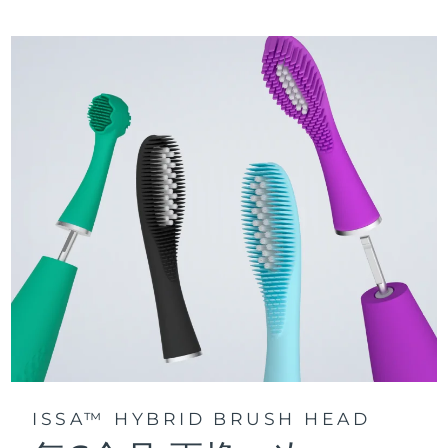
三种刷牙模式：深层净澈、皓亮净白和敏感护龈模式，专为个
快速操作指南
性化口腔护理而设计。
issa™ 系列手册
声波脉动技术每分钟提供 11,000 次脉动，带来深层、温和的全
口清洁。
通过 FOREO For You app访问定制刷牙模式。
ISSA™ HYBRID BRUSH HEAD