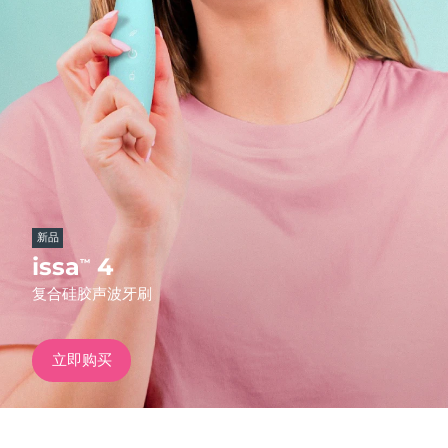
发货国家
美国
预计送达日期
11/8/26
FAQ™ Dual LED Panel
英国
预计送达日期
10/8/26
热门产品
西班牙
预计送达日期
10/8/26
澳大利亚
预计送达日期
13/8/26
新品
法国
预计送达日期
10/8/26
issa
4
™
特别优惠
畅销产品
复合硅胶声波牙刷
德国
预计送达日期
10/8/26
加拿大
预计送达日期
14/8/26
立即购买
红光疗法
澳大利亚
预计送达日期
13/8/26