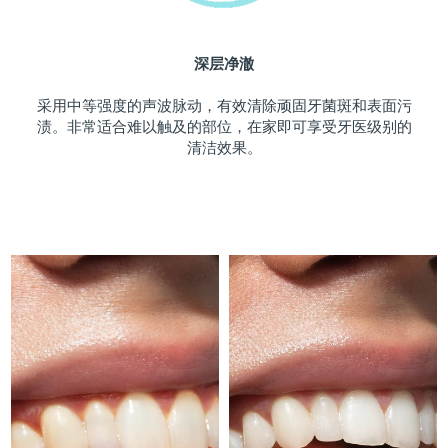
斯洛伐克
预计送达日期
10/8/26
深层净澈
斯洛文尼亚
预计送达日期
10/8/26
采用中等强度的声波脉动，有效清除顽固牙菌斑和表面污
南非
预计送达日期
18/8/26
渍。非常适合难以触及的部位，在家即可享受牙医级别的
清洁效果。
韩国
预计送达日期
12/8/26
西班牙
预计送达日期
10/8/26
瑞典
预计送达日期
10/8/26
瑞士
预计送达日期
10/8/26
台湾
预计送达日期
15/8/26
泰国
预计送达日期
14/8/26
土耳其
预计送达日期
11/8/26