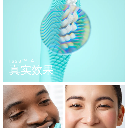
FAQ™ 101
FAQ™ 201
中国
LUNA™ 4 mini
面部提拉护理
预计送达日期
10/8/26
NEW
issa™ 4 smile
UFO™ 3 mini
Clinical anti-aging
LED mask
For young skin, T-zone
Premium anti-aging skincare
哥伦比亚
预计送达日期
14/8/26
Hybrid silicone sonic toothbrush
Red light therapy device for young skin
生发
肌肤年轻化
克罗地亚
预计送达日期
10/8/26
FAQ™ 102
FAQ™ 202
LUNA™ 4 go
BEAR™ 设备
FAQ™ 301
FAQ™ 501
issa™ 4 baby
UFO™ 3 go
Advanced clinical anti-aging
LED mask
For travel or gym bag
All premium facelift devices
NEW
塞浦路斯
预计送达日期
11/8/26
LED hair strengthening scalp massager
Full-Spectrum Red Light Therapy
For ages 0-3
Portable red light therapy
捷克
预计送达日期
10/8/26
FAQ™ 103
FAQ™ 211
LUNA™ 护肤
保健品
issa™ 4
FAQ™ Scalp Serum
FAQ™ 502
issa™ Teeth Whitening Set
真实效果
面膜
Luxurious clinical anti-aging set
Anti-aging neck & décolleté LED mask
Premium cleansers & balm
丹麦
预计送达日期
10/8/26
Scalp recovery probiotic serum
Full-Spectrum Red Light Therapy
Dual LED + sonic device & 18% PAP gel
Rejuvenation & hydration
专业治疗
爱沙尼亚
预计送达日期
10/8/26
FAQ™ P1 Primer
FAQ™ 221
LUNA™ 设备
FAQ™护肤品
ISSA™ 设备
UFO™ 设备
Manuka honey primer
Anti-aging LED hand mask
芬兰
FAQ™ Red Light Serum
预计送达日期
10/8/26
All facial cleansing devices
All FAQ™ skincare
All silicone sonic toothbrushes
All deep facial hydration devices
法国
预计送达日期
10/8/26
脱毛
身体护理
FAQ™护肤品
FAQ™护肤品
PEACH™ 2 Pro Max
BEAR™ 2 body
FAQ™产品
FAQ™ skincare
法属波利尼西亚
预计送达日期
14/8/26
All FAQ™ skincare
All FAQ™ skincare