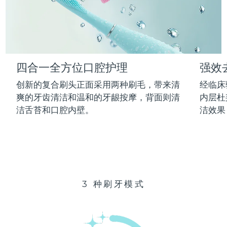
Advanced pore care essentials
以色列
预计送达日期
14/8/26
For healthy hair
18% PAP
护肤品
男士
意大利
预计送达日期
10/8/26
日本
预计送达日期
13/8/26
四合一全方位口腔护理
强效
泽西岛
预计送达日期
15/8/26
全部购买
创新的复合刷头正面采用两种刷毛，带来清
经临床
哈萨克斯坦
爽的牙齿清洁和温和的牙龈按摩，背面则清
内层杜
预计送达日期
12/8/26
洁舌苔和口腔内壁。
洁效果
FOREO APP
科威特
预计送达日期
10/8/26
关于我们
拉脱维亚
预计送达日期
10/8/26
黎巴嫩
预计送达日期
11/8/26
3 种刷牙模式
立陶宛
预计送达日期
10/8/26
卢森堡
预计送达日期
10/8/26