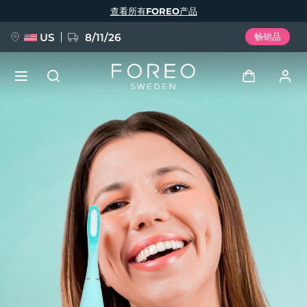
跳
查看所有FOREO产品
转
到
主
要
US
8/11/26
畅销品
内
容
新品
登录
语言
BREAKING NEWS
用户信息
English
Deutsch
Español
我的设备
FAQ™ Pure Beauty-Tech Elixir
Français
Italiano
Português
我的订单
Polski
Svenska
Русский
Türkçe
简体中文
繁體中文
我的地址
issa™ Teeth Whitening Set
我的订阅