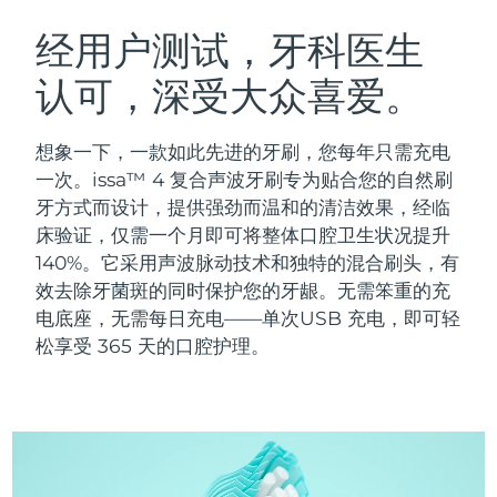
瑞典美肤护理
奥地利
预计送达日期
10/8/26
经用户测试，牙科医生
认可，深受大众喜爱。
巴林
预计送达日期
11/8/26
面部清洁
紧致提拉
比利时
预计送达日期
10/8/26
想象一下，一款如此先进的牙刷，您每年只需充电
LUNA™ 4 套装
BEAR™ 2 套装
一次。issa™ 4 复合声波牙刷专为贴合您的自然刷
百慕大
预计送达日期
16/8/26
Anti-aging massage
Microcurrent toning
牙方式而设计，提供强劲而温和的清洁效果，经临
床验证，仅需一个月即可将整体口腔卫生状况提升
波斯尼亚和黑塞哥维那
预计送达日期
13/8/26
140%。它采用声波脉动技术和独特的混合刷头，有
补水保湿
口腔护理
LUNA™ 4 Plus
BEAR™ 2 go
效去除牙菌斑的同时保护您的牙龈。无需笨重的充
文莱
预计送达日期
15/8/26
UFO™ 3 套装
issa™ 4
Massage, LED heating
Microcurrent toning on-the-go
电底座，无需每日充电——单次USB 充电，即可轻
FAQ™ 抗老护理
Deep facial hydration
Hybrid silicone sonic toothbrush
松享受 365 天的口腔护理。
保加利亚
预计送达日期
10/8/26
NEW
LUNA™ 4 Men
BEAR™ 2 eyes & lips
加拿大
预计送达日期
14/8/26
UFO™ 3 LED
issa™ 4 plus
For men, anti-aging massage
Microcurrent line smoothing device
Near-infrared and red light therapy
Smart hybrid silicone sonic toothbrush
智利
预计送达日期
14/8/26
device
抗老
LED治疗