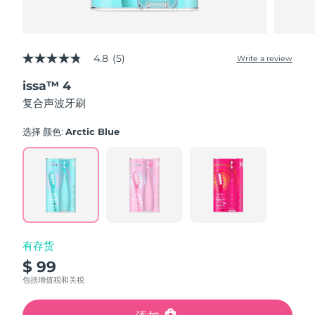
4.8
(5)
Write a review
4.8
out
issa™ 4
of
5
复合声波牙刷
stars,
average
rating
选择 颜色:
Arctic Blue
value.
Read
5
Reviews.
Same
page
link.
有存货
$ 99
包括增值税和关税