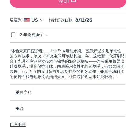
添加
8/12/26
US
运送到:
预计送达日期:
2 年免费质保
如果您在2年质保期内发现任何非人为质量问题，
FOREO将免费为您更换产品。
"体验未来口腔护理——issa™ 4电动牙刷。 这款产品采用革命性
的专利技术，单次USB充电即可续航长达一年。这款新一代牙刷结
合了先进的声波脉动技术与独特的混合式刷头——外层采用超柔软
硅胶刷毛，温和保护牙龈；内层采用高性能杜邦刷毛，有效去除牙
菌斑。issa™ 4 的设计旨在配合您自然的刷牙动作，兼具手动刷牙
的便捷性和电动牙刷的清洁效果。让口腔护理从未如此轻松。"
特别之处
经临床验证，仅需 1 个月即可使整体口腔卫生状况提升 140%。
包含
经临床验证，比普通手动牙刷多去除 30% 的牙菌斑。
经临床验证，可减少牙龈炎，100% 的测试者表示牙齿更白
issa™ 4
了。
用户手册
USB 充电线
复合刷头使用寿命延长两倍，仅需每六个月更换一次。
旅行袋