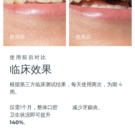
阿拉伯联合酋长国
预计送达日期
11/8/26
英国
预计送达日期
10/8/26
使用前
使用后
美国
预计送达日期
11/8/26
乌兹别克斯坦
预计送达日期
15/8/26
使用前后对比
临床效果
越南
预计送达日期
16/8/26
根据第三方临床测试结果，每天使用两次，为期 4
周。
仅需1个月，整体口腔
减少
牙龈炎。
卫生状况即可
提升
140%
。