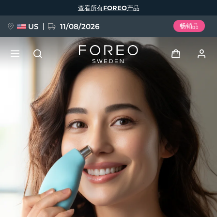
跳
查看所有FOREO产品
转
到
主
要
US
11/08/2026
畅销品
内
容
新品
登录
语言
BREAKING NEWS
用户信息
English
Deutsch
Español
我的设备
FAQ™ Pure Beauty-Tech Elixir
Français
Italiano
Português
我的订单
Polski
Svenska
Русский
Türkçe
简体中文
繁體中文
我的地址
issa™ Teeth Whitening Set
我的订阅