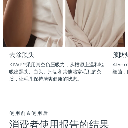
Professional IPL hair removal device
Microcurrent body toning
All hair treatments
All FAQ™ skincare
德国
预计送达日期
10/08/2026
FAQ™产品
FAQ™产品
痘肌护理
眼部护理
直布罗陀
PEACH™ 2
LUNA™ 4 body
预计送达日期
14/08/2026
FAQ™ products
All anti-aging treatments
All LED treatments
ESPADA™ 2 plus
BEAR™ 2 eyes & lips
IPL hair removal
Massaging body brush
All toning treatments
希腊
预计送达日期
10/08/2026
Recurring acne LED therapy
Microcurrent line smoothing device
中国香港特别行政区
预计送达日期
11/08/2026
PEACH™ 2 go
SUPERCHARGED™ serum
护发
毛孔护理
去除黑头
预防
ESPADA™ 2
IRIS™ 2
Travel-friendly IPL hair removal
Firming body serum
匈牙利
LUNA™ 4 hair
预计送达日期
10/08/2026
KIWI™ derma
KIWI™采用真空负压吸力，从根源上温和地
415
Acne treatment device
Rejuvenating eye massager
NEW
2-in-1 LED scalp massager
Diamond microdermabrasion .
吸出黑头、白头、污垢和其他堵塞毛孔的杂
细菌，
冰岛
预计送达日期
11/08/2026
质，让毛孔保持清爽健康的状态。
PEACH™ Cooling Prep Gel
ESPADA™ Blemish Solution
眼部护肤
牙齿美白
Cooling IPL hair removal gel
印度尼西亚
预计送达日期
08/08/2026
FLIP™ play advanced
KIWI™
Concentrated acne gel
Advanced eye care treatment
issa™ Teeth Whitening Set
LED light hairbrush
Blackhead remover
爱尔兰
预计送达日期
10/08/2026
更多的
Dual LED + sonic device & 18% PAP gel
使用前&使用后
ESPADA™ 设备
眼部护理设备
马恩岛
预计送达日期
12/08/2026
LUNA™ Dual-Peptide Scalp
KIWI™ 皮肤护理
消费者使用报告的结果
All acne treatment devices
All revitalizing eye massagers
Serum
issa™ Teeth Whitening Gel