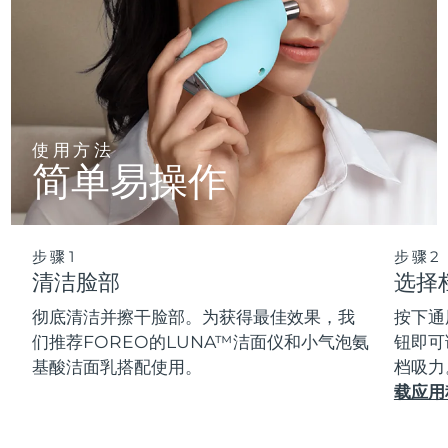
使用方法
简单易操作
步骤1
步骤2
清洁脸部
选择
彻底清洁并擦干脸部。为获得最佳效果，我
按下通
们推荐FOREO的LUNA™洁面仪和小气泡氨
钮即可
基酸洁面乳搭配使用。
档吸力
载应用