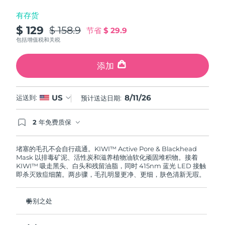
斯洛伐克
预计送达日期
10/08/2026
有存货
$ 129
$ 158.9
节省
$ 29.9
斯洛文尼亚
预计送达日期
10/08/2026
包括增值税和关税
南非
预计送达日期
18/08/2026
添加
韩国
预计送达日期
12/08/2026
8/11/26
US
运送到:
预计送达日期:
西班牙
预计送达日期
10/08/2026
2 年免费质保
瑞典
预计送达日期
10/08/2026
如果您在2年质保期内发现任何非人为质量问题，
FOREO将免费为您更换产品。
堵塞的毛孔不会自行疏通。KIWI™ Active Pore & Blackhead
瑞士
预计送达日期
10/08/2026
Mask 以排毒矿泥、活性炭和滋养植物油软化顽固堆积物。接着
KIWI™ 吸走黑头、白头和残留油脂，同时 415nm 蓝光 LED 接触
即杀灭致痘细菌。两步骤，毛孔明显更净、更细，肤色清新无瑕。
台湾
预计送达日期
15/08/2026
泰国
预计送达日期
14/08/2026
特别之处
排毒矿泥与活性炭在吸取前先将油脂、细菌和污垢排出。
土耳其
预计送达日期
11/08/2026