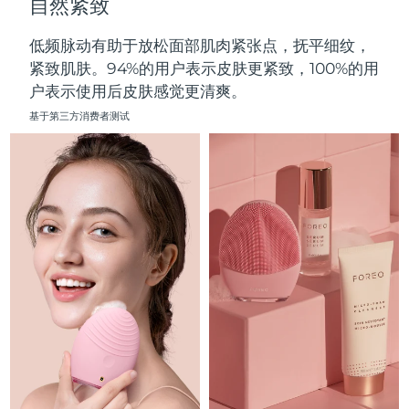
自然紧致
中国澳门特别行政区
预计送达日期
8/11/26
低频脉动有助于放松面部肌肉紧张点，抚平细纹，
马来西亚
预计送达日期
8/12/26
紧致肌肤。94%的用户表示皮肤更紧致，100%的用
户表示使用后皮肤感觉更清爽。
马耳他
预计送达日期
8/9/26
基于第三方消费者测试
墨西哥
预计送达日期
8/13/26
摩纳哥
预计送达日期
8/10/26
荷兰
预计送达日期
8/9/26
新西兰
预计送达日期
8/9/26
挪威
预计送达日期
8/9/26
阿曼
预计送达日期
8/12/26
菲律宾
预计送达日期
8/12/26