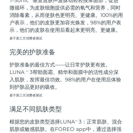
T-Sonic
垂直透肤声波脉动轻轻按摩面部，促进
微循环，为皮肤细胞提供必需的氧气和营养，同时
阿拉伯联合酋长国
预计送达日期
8/10/26
消除毒素，从而使肤色更明亮、更健康。100%的用
户表示，他们的皮肤更加容光焕发，98%的用户表
英国
预计送达日期
8/9/26
示，他们的皮肤在使用后看起来更明亮、更健康。
基于第三方消费者测试
美国
预计送达日期
8/10/26
完美的护肤准备
乌兹别克斯坦
预计送达日期
8/14/26
护肤准备的最佳方式——让日常护肤更有效。
越南
预计送达日期
8/15/26
LUNA
3帮助面霜、精华和面膜中的活性成分深
TM
入肌肤，发挥最佳功效。98%的用户在使用后体验
到护肤品更好的吸收。
基于第三方消费者测试
满足不同肌肤类型
根据您的皮肤类型选择LUNA
3：正常肌肤、混合
TM
肌肤或敏感肌肤。在FOREO app中，通过选择强