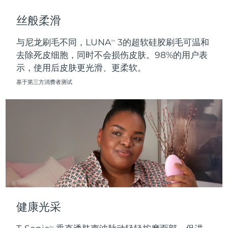
斯洛伐克
预计送达日期
8/9/26
丝般柔滑
斯洛文尼亚
预计送达日期
8/9/26
与尼龙刷毛不同，LUNA
3的超软硅胶刷毛可温和
TM
去除死皮细胞，同时不会损伤皮肤。98%的用户表
南非
预计送达日期
8/17/26
示，使用后皮肤更光滑、更柔软。
韩国
预计送达日期
8/11/26
基于第三方消费者测试
西班牙
预计送达日期
8/9/26
瑞典
预计送达日期
8/9/26
瑞士
预计送达日期
8/9/26
台湾
预计送达日期
8/14/26
泰国
预计送达日期
8/13/26
健康光采
土耳其
预计送达日期
8/10/26
TM