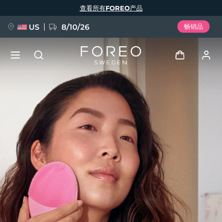
跳
查看所有FOREO产品
转
到
主
要
US
8/10/26
畅销品
内
容
新品
登录
语言
BREAKING NEWS
用户信息
English
Deutsch
Español
我的设备
FAQ™ Pure Beauty-Tech Elixir
Français
Italiano
Português
我的订单
Polski
Svenska
Русский
Türkçe
简体中文
繁體中文
我的地址
issa™ Teeth Whitening Set
我的订阅