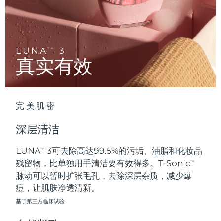
Advanced pore care essentials
以色列
预计送达日期
8/13/26
For healthy hair
18% PAP
护肤品
男士
意大利
预计送达日期
8/9/26
日本
预计送达日期
8/12/26
LUNA
3
TM
真实有效
泽西岛
预计送达日期
8/14/26
全部购买
哈萨克斯坦
预计送达日期
8/11/26
完美肌密
FOREO APP
科威特
预计送达日期
8/9/26
深层清洁
关于我们
拉脱维亚
预计送达日期
8/9/26
LUNA
3可去除高达99.5%的污垢、油脂和化妆品
TM
残留物，比单独用手清洁要有效得多。T-Sonic
黎巴嫩
预计送达日期
8/10/26
TM
脉动可以暂时扩张毛孔，去除深层杂质，减少爆
立陶宛
痘，让肌肤净透清新。
预计送达日期
8/9/26
基于第三方临床试验
卢森堡
预计送达日期
8/9/26