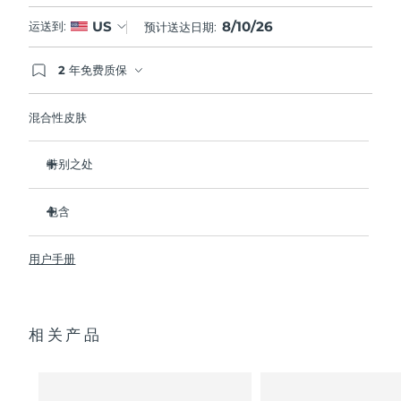
8/10/26
US
运送到:
预计送达日期:
2 年免费质保
如果您在2年质保期内发现任何非人为质量问题，
FOREO将免费为您更换产品。
混合性皮肤
特别之处
经临床证明，可去除99.5%的皮肤污垢、油脂和化妆品残留
物。
包含
清除毛孔深处的杂质，减少爆痘的可能。
LUNA
3
™
抚平细纹，帮助放松面部肌肉紧张点。
用户手册
USB 充电线
按摩面部，促进微循环，使肤色更明亮、更健康。
便携袋
超软硅胶刷毛可温和去除死皮细胞。
快速操作指南
16档强度，符合人体工程学的轻质设计，智能app护肤。
相关产品
通用操作指南
2年质保 (西班牙、葡萄牙、瑞典：3年质保)