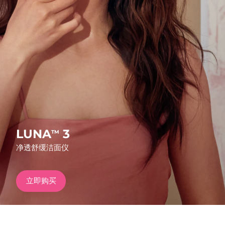
发货国家
美国
预计送达日期
8/10/26
FAQ™ Dual LED Panel
英国
预计送达日期
8/9/26
热门产品
西班牙
预计送达日期
8/9/26
澳大利亚
预计送达日期
8/12/26
法国
预计送达日期
8/9/26
LUNA
3
TM
特别优惠
畅销产品
净透舒缓洁面仪
德国
预计送达日期
8/9/26
加拿大
预计送达日期
8/13/26
立即购买
红光疗法
澳大利亚
预计送达日期
8/12/26