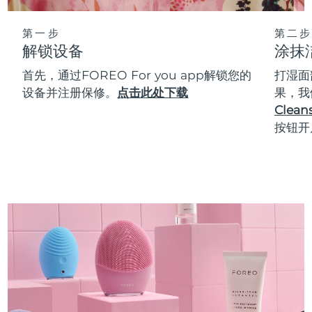
第一步
第二步
解锁设备
涂抹
首先，通过FOREO For you app解锁您的
打湿面
设备并注册保修。
点击此处下载
果，我
Cleans
按钮开