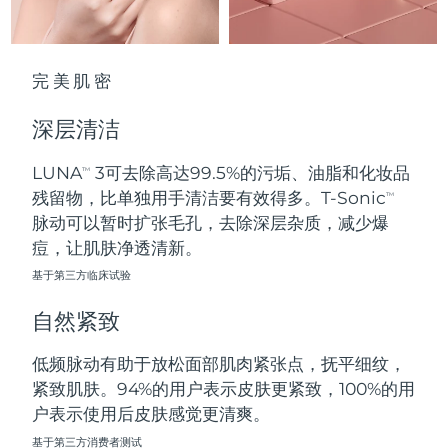
波兰
预计送达日期
8/10/26
完美肌密
葡萄牙
预计送达日期
8/9/26
深层清洁
波多黎各
预计送达日期
8/11/26
LUNA
3可去除高达99.5%的污垢、油脂和化妆品
TM
卡塔尔
预计送达日期
8/10/26
残留物，比单独用手清洁要有效得多。T-Sonic
TM
脉动可以暂时扩张毛孔，去除深层杂质，减少爆
留尼汪
预计送达日期
8/14/26
痘，让肌肤净透清新。
基于第三方临床试验
罗马尼亚
预计送达日期
8/9/26
自然紧致
俄罗斯
预计送达日期
8/17/26
低频脉动有助于放松面部肌肉紧张点，抚平细纹，
沙特阿拉伯
预计送达日期
8/10/26
紧致肌肤。94%的用户表示皮肤更紧致，100%的用
户表示使用后皮肤感觉更清爽。
新加坡
预计送达日期
8/11/26
基于第三方消费者测试