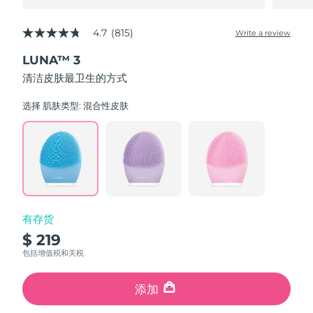
4.7
(815)
Write a review
4.7
out
LUNA™ 3
of
5
清洁皮肤最卫生的方式
stars,
average
rating
选择 肌肤类型:
混合性皮肤
value.
Read
815
Reviews.
Same
page
link.
有存货
$ 219
包括增值税和关税
添加