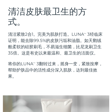
瑞典美肤护理
奥地利
预计送达日期
8/9/26
清洁皮肤最卫生的方
式。
巴林
预计送达日期
8/10/26
面部清洁
紧致提拉
比利时
预计送达日期
8/9/26
清洁紧致2合1。完美为肌肤打造。LUNA
3经临床
TM
LUNA™ 4 套装
BEAR™ 2 套装
证明，能去除99.5%的皮肤污垢和油脂。如天鹅绒
百慕大
预计送达日期
8/15/26
Anti-aging massage
Microcurrent toning
般柔软的硅胶刷毛，不易滋生细菌，比尼龙刷卫生
35倍。这是有史以来最温和、最卫生的洁面仪。
波斯尼亚和黑塞哥维那
预计送达日期
8/12/26
补水保湿
口腔护理
将你的LUNA
3翻转过来，摇身一变，紧致按摩，
LUNA™ 4 Plus
BEAR™ 2 go
TM
文莱
预计送达日期
8/14/26
UFO™ 3 套装
issa™ 4
帮助护肤品中的活性成分深入肌肤，达到最佳效
Massage, LED heating
Microcurrent toning on-the-go
FAQ™ 抗老护理
Deep facial hydration
Hybrid silicone sonic toothbrush
果。
保加利亚
预计送达日期
8/9/26
NEW
LUNA™ 4 Men
BEAR™ 2 eyes & lips
加拿大
预计送达日期
8/13/26
UFO™ 3 LED
issa™ 4 plus
For men, anti-aging massage
Microcurrent line smoothing device
Near-infrared and red light therapy
Smart hybrid silicone sonic toothbrush
智利
预计送达日期
8/13/26
device
抗老
LED治疗