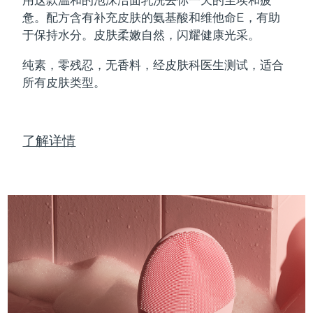
Professional IPL hair removal device
Microcurrent body toning
All hair treatments
All FAQ™ skincare
惫。配方含有补充皮肤的氨基酸和维他命E，有助
德国
预计送达日期
8/9/26
于保持水分。皮肤柔嫩自然，闪耀健康光采。
FAQ™产品
FAQ™产品
痘肌护理
眼部护理
直布罗陀
PEACH™ 2
LUNA™ 4 body
预计送达日期
8/13/26
FAQ™ products
All anti-aging treatments
All LED treatments
纯素，零残忍，无香料，经皮肤科医生测试，适合
ESPADA™ 2 plus
BEAR™ 2 eyes & lips
IPL hair removal
Massaging body brush
All toning treatments
所有皮肤类型。
希腊
预计送达日期
8/9/26
Recurring acne LED therapy
Microcurrent line smoothing device
中国香港特别行政区
预计送达日期
8/10/26
PEACH™ 2 go
SUPERCHARGED™ serum
护发
毛孔护理
ESPADA™ 2
IRIS™ 2
了解详情
Travel-friendly IPL hair removal
Firming body serum
匈牙利
LUNA™ 4 hair
预计送达日期
8/9/26
KIWI™ derma
Acne treatment device
Rejuvenating eye massager
NEW
2-in-1 LED scalp massager
Diamond microdermabrasion .
冰岛
预计送达日期
8/10/26
PEACH™ Cooling Prep Gel
ESPADA™ Blemish Solution
眼部护肤
牙齿美白
Cooling IPL hair removal gel
印度尼西亚
预计送达日期
8/7/26
FLIP™ play advanced
KIWI™
Concentrated acne gel
Advanced eye care treatment
issa™ Teeth Whitening Set
LED light hairbrush
Blackhead remover
爱尔兰
预计送达日期
8/9/26
更多的
Dual LED + sonic device & 18% PAP gel
ESPADA™ 设备
眼部护理设备
马恩岛
预计送达日期
8/11/26
LUNA™ Dual-Peptide Scalp
KIWI™ 皮肤护理
All acne treatment devices
All revitalizing eye massagers
Serum
issa™ Teeth Whitening Gel