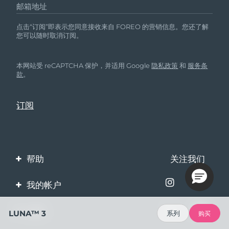
邮箱地址
点击“订阅”即表示您同意接收来自 FOREO 的营销信息。您还了解
您可以随时取消订阅。
本网站受 reCAPTCHA 保护，并适用 Google
隐私政策
和
服务条
款
。
帮助
关注我们
联系我们
我的帐户
订单与运输
产品注册
企业
LUNA™ 3
系列
购买
保修与退换货
客服支持