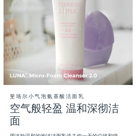
FAQ™ 101
FAQ™ 201
中国
LUNA™ 4 mini
面部提拉护理
预计送达日期
8/9/26
NEW
issa™ 4 smile
UFO™ 3 mini
Clinical anti-aging
LED mask
For young skin, T-zone
Premium anti-aging skincare
哥伦比亚
预计送达日期
8/13/26
Hybrid silicone sonic toothbrush
Red light therapy device for young skin
生发
肌肤年轻化
克罗地亚
预计送达日期
8/9/26
FAQ™ 102
FAQ™ 202
LUNA™ 4 go
BEAR™ 设备
FAQ™ 301
FAQ™ 501
issa™ 4 baby
UFO™ 3 go
Advanced clinical anti-aging
LED mask
For travel or gym bag
All premium facelift devices
NEW
塞浦路斯
预计送达日期
8/10/26
LED hair strengthening scalp massager
Full-Spectrum Red Light Therapy
For ages 0-3
Portable red light therapy
捷克
预计送达日期
8/9/26
FAQ™ 103
FAQ™ 211
LUNA™ 护肤
保健品
FAQ™ Scalp Serum
FAQ™ 502
issa™ Teeth Whitening Set
面膜
Luxurious clinical anti-aging set
Anti-aging neck & décolleté LED mask
Premium cleansers & balm
丹麦
预计送达日期
8/9/26
LUNA
Micro-Foam Cleanser 2.0
TM
Scalp recovery probiotic serum
Full-Spectrum Red Light Therapy
Dual LED + sonic device & 18% PAP gel
Rejuvenation & hydration
专业治疗
爱沙尼亚
预计送达日期
8/9/26
FAQ™ P1 Primer
FAQ™ 221
LUNA™ 设备
斐珞尔小气泡氨基酸洁面乳
FAQ™护肤品
ISSA™ 设备
UFO™ 设备
Manuka honey primer
Anti-aging LED hand mask
芬兰
FAQ™ Red Light Serum
预计送达日期
8/9/26
All facial cleansing devices
空气般轻盈 温和深彻洁
All FAQ™ skincare
All silicone sonic toothbrushes
All deep facial hydration devices
法国
预计送达日期
8/9/26
面
脱毛
身体护理
FAQ™护肤品
FAQ™护肤品
PEACH™ 2 Pro Max
BEAR™ 2 body
FAQ™产品
FAQ™ skincare
法属波利尼西亚
预计送达日期
8/13/26
All FAQ™ skincare
All FAQ™ skincare
用这款温和的泡沫洁面乳洗去你一天的尘埃和疲