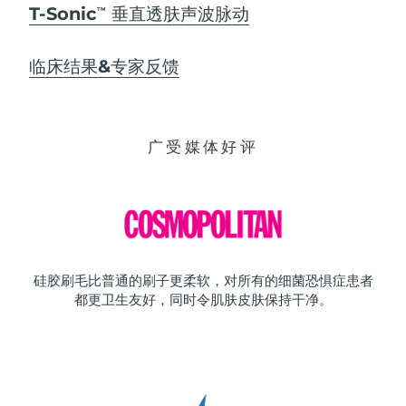
T-Sonic
垂直透肤声波脉动
TM
临床结果&专家反馈
广受媒体好评
硅胶刷毛比普通的刷子更柔软，对所有的细菌恐惧症患者
都更卫生友好，同时令肌肤皮肤保持干净。