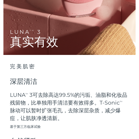
Advanced pore care essentials
以色列
预计送达日期
13/08/2026
For healthy hair
18% PAP
护肤品
男士
意大利
预计送达日期
09/08/2026
日本
预计送达日期
12/08/2026
LUNA
3
TM
真实有效
泽西岛
预计送达日期
14/08/2026
全部购买
哈萨克斯坦
预计送达日期
11/08/2026
完美肌密
FOREO APP
科威特
预计送达日期
09/08/2026
深层清洁
关于我们
拉脱维亚
预计送达日期
09/08/2026
LUNA
3可去除高达99.5%的污垢、油脂和化妆品
TM
残留物，比单独用手清洁要有效得多。T-Sonic
黎巴嫩
预计送达日期
10/08/2026
TM
脉动可以暂时扩张毛孔，去除深层杂质，减少爆
立陶宛
痘，让肌肤净透清新。
预计送达日期
09/08/2026
基于第三方临床试验
卢森堡
预计送达日期
09/08/2026