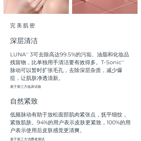
波兰
预计送达日期
10/08/2026
完美肌密
葡萄牙
预计送达日期
09/08/2026
深层清洁
波多黎各
预计送达日期
11/08/2026
LUNA
3可去除高达99.5%的污垢、油脂和化妆品
TM
卡塔尔
预计送达日期
10/08/2026
残留物，比单独用手清洁要有效得多。T-Sonic
TM
脉动可以暂时扩张毛孔，去除深层杂质，减少爆
留尼汪
预计送达日期
14/08/2026
痘，让肌肤净透清新。
基于第三方临床试验
罗马尼亚
预计送达日期
09/08/2026
自然紧致
俄罗斯
预计送达日期
17/08/2026
低频脉动有助于放松面部肌肉紧张点，抚平细纹，
沙特阿拉伯
预计送达日期
10/08/2026
紧致肌肤。94%的用户表示皮肤更紧致，100%的用
户表示使用后皮肤感觉更清爽。
新加坡
预计送达日期
11/08/2026
基于第三方消费者测试