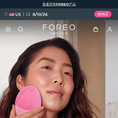
跳
查看所有FOREO产品
转
到
主
要
US
8/10/26
畅销品
内
容
新品
登录
语言
BREAKING NEWS
用户信息
English
Deutsch
Español
我的设备
FAQ™ Pure Beauty-Tech Elixir
Français
Italiano
Português
我的订单
Polski
Svenska
Русский
Türkçe
简体中文
繁體中文
我的地址
issa™ Teeth Whitening Set
我的订阅