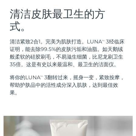
瑞典美肤护理
奥地利
预计送达日期
09/08/2026
清洁皮肤最卫生的方
式。
巴林
预计送达日期
10/08/2026
面部清洁
紧致提拉
比利时
预计送达日期
09/08/2026
清洁紧致2合1。完美为肌肤打造。LUNA
3经临床
TM
LUNA™ 4 套装
BEAR™ 2 套装
证明，能去除99.5%的皮肤污垢和油脂。如天鹅绒
百慕大
预计送达日期
15/08/2026
Anti-aging massage
Microcurrent toning
般柔软的硅胶刷毛，不易滋生细菌，比尼龙刷卫生
35倍。这是有史以来最温和、最卫生的洁面仪。
波斯尼亚和黑塞哥维那
预计送达日期
12/08/2026
补水保湿
口腔护理
将你的LUNA
3翻转过来，摇身一变，紧致按摩，
LUNA™ 4 Plus
BEAR™ 2 go
TM
文莱
预计送达日期
14/08/2026
UFO™ 3 套装
issa™ 4
帮助护肤品中的活性成分深入肌肤，达到最佳效
Massage, LED heating
Microcurrent toning on-the-go
FAQ™ 抗老护理
Deep facial hydration
Hybrid silicone sonic toothbrush
果。
保加利亚
预计送达日期
09/08/2026
NEW
LUNA™ 4 Men
BEAR™ 2 eyes & lips
加拿大
预计送达日期
13/08/2026
UFO™ 3 LED
issa™ 4 plus
For men, anti-aging massage
Microcurrent line smoothing device
Near-infrared and red light therapy
Smart hybrid silicone sonic toothbrush
智利
预计送达日期
13/08/2026
device
抗老
LED治疗