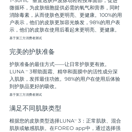
T-Sonic
垂直透肤声波脉动轻轻按摩面部，促进
微循环，为皮肤细胞提供必需的氧气和营养，同时
阿拉伯联合酋长国
预计送达日期
10/08/2026
消除毒素，从而使肤色更明亮、更健康。100%的用
户表示，他们的皮肤更加容光焕发，98%的用户表
英国
预计送达日期
09/08/2026
示，他们的皮肤在使用后看起来更明亮、更健康。
基于第三方消费者测试
美国
预计送达日期
10/08/2026
完美的护肤准备
乌兹别克斯坦
预计送达日期
14/08/2026
护肤准备的最佳方式——让日常护肤更有效。
越南
预计送达日期
15/08/2026
LUNA
3帮助面霜、精华和面膜中的活性成分深
TM
入肌肤，发挥最佳功效。98%的用户在使用后体验
到护肤品更好的吸收。
基于第三方消费者测试
满足不同肌肤类型
根据您的皮肤类型选择LUNA
3：正常肌肤、混合
TM
肌肤或敏感肌肤。在FOREO app中，通过选择强