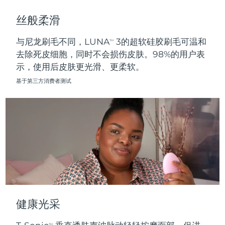
斯洛伐克
预计送达日期
09/08/2026
丝般柔滑
斯洛文尼亚
预计送达日期
09/08/2026
与尼龙刷毛不同，LUNA
3的超软硅胶刷毛可温和
TM
去除死皮细胞，同时不会损伤皮肤。98%的用户表
南非
预计送达日期
17/08/2026
示，使用后皮肤更光滑、更柔软。
韩国
预计送达日期
11/08/2026
基于第三方消费者测试
西班牙
预计送达日期
09/08/2026
瑞典
预计送达日期
09/08/2026
瑞士
预计送达日期
09/08/2026
台湾
预计送达日期
14/08/2026
泰国
预计送达日期
13/08/2026
健康光采
土耳其
预计送达日期
10/08/2026
TM