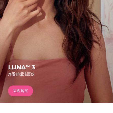
发货国家
美国
预计送达日期
10/08/2026
FAQ™ Dual LED Panel
英国
预计送达日期
09/08/2026
热门产品
西班牙
预计送达日期
09/08/2026
澳大利亚
预计送达日期
12/08/2026
法国
预计送达日期
09/08/2026
LUNA
3
TM
特别优惠
畅销产品
净透舒缓洁面仪
德国
预计送达日期
09/08/2026
加拿大
预计送达日期
13/08/2026
立即购买
红光疗法
澳大利亚
预计送达日期
12/08/2026