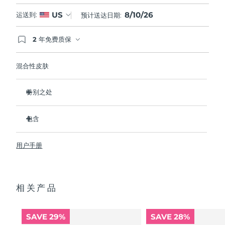
8/10/26
US
运送到:
预计送达日期:
2 年免费质保
如果您在2年质保期内发现任何非人为质量问题，
FOREO将免费为您更换产品。
混合性皮肤
特别之处
经临床证明，可去除99.5%的皮肤污垢、油脂和化妆品残留
物。
包含
清除毛孔深处的杂质，减少爆痘的可能。
LUNA
3
™
抚平细纹，帮助放松面部肌肉紧张点。
用户手册
USB 充电线
按摩面部，促进微循环，使肤色更明亮、更健康。
便携袋
超软硅胶刷毛可温和去除死皮细胞。
快速操作指南
16档强度，符合人体工程学的轻质设计，智能app护肤。
相关产品
通用操作指南
2年质保 (西班牙、葡萄牙、瑞典：3年质保)
SAVE 29%
SAVE 28%