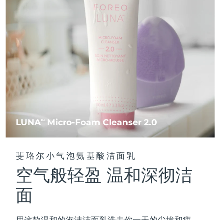
FAQ™ 101
FAQ™ 201
中国
LUNA™ 4 mini
面部提拉护理
预计送达日期
09/08/2026
NEW
issa™ 4 smile
UFO™ 3 mini
Clinical anti-aging
LED mask
For young skin, T-zone
Premium anti-aging skincare
哥伦比亚
预计送达日期
13/08/2026
Hybrid silicone sonic toothbrush
Red light therapy device for young skin
生发
肌肤年轻化
克罗地亚
预计送达日期
09/08/2026
FAQ™ 102
FAQ™ 202
LUNA™ 4 go
BEAR™ 设备
FAQ™ 301
FAQ™ 501
issa™ 4 baby
UFO™ 3 go
Advanced clinical anti-aging
LED mask
For travel or gym bag
All premium facelift devices
NEW
塞浦路斯
预计送达日期
10/08/2026
LED hair strengthening scalp massager
Full-Spectrum Red Light Therapy
For ages 0-3
Portable red light therapy
捷克
预计送达日期
09/08/2026
FAQ™ 103
FAQ™ 211
LUNA™ 护肤
保健品
FAQ™ Scalp Serum
FAQ™ 502
issa™ Teeth Whitening Set
面膜
Luxurious clinical anti-aging set
Anti-aging neck & décolleté LED mask
Premium cleansers & balm
丹麦
预计送达日期
09/08/2026
LUNA
Micro-Foam Cleanser 2.0
TM
Scalp recovery probiotic serum
Full-Spectrum Red Light Therapy
Dual LED + sonic device & 18% PAP gel
Rejuvenation & hydration
专业治疗
爱沙尼亚
预计送达日期
09/08/2026
FAQ™ P1 Primer
FAQ™ 221
LUNA™ 设备
斐珞尔小气泡氨基酸洁面乳
FAQ™护肤品
ISSA™ 设备
UFO™ 设备
Manuka honey primer
Anti-aging LED hand mask
芬兰
FAQ™ Red Light Serum
预计送达日期
09/08/2026
All facial cleansing devices
空气般轻盈 温和深彻洁
All FAQ™ skincare
All silicone sonic toothbrushes
All deep facial hydration devices
法国
预计送达日期
09/08/2026
面
脱毛
身体护理
FAQ™护肤品
FAQ™护肤品
PEACH™ 2 Pro Max
BEAR™ 2 body
FAQ™产品
FAQ™ skincare
法属波利尼西亚
预计送达日期
13/08/2026
All FAQ™ skincare
All FAQ™ skincare
用这款温和的泡沫洁面乳洗去你一天的尘埃和疲