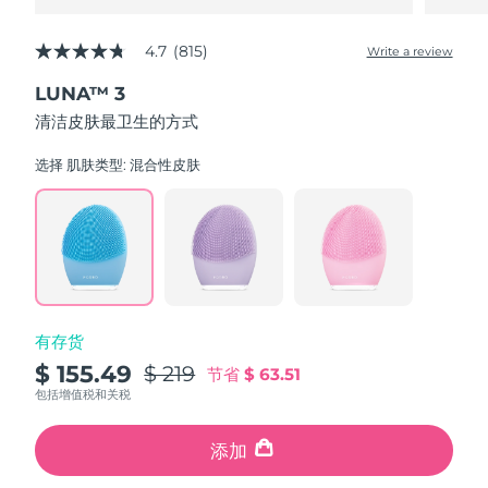
4.7
(815)
Write a review
4.7
out
LUNA™ 3
of
5
清洁皮肤最卫生的方式
stars,
average
rating
选择 肌肤类型:
混合性皮肤
value.
Read
815
Reviews.
Same
page
link.
有存货
$ 155.49
$ 219
节省
$ 63.51
包括增值税和关税
添加