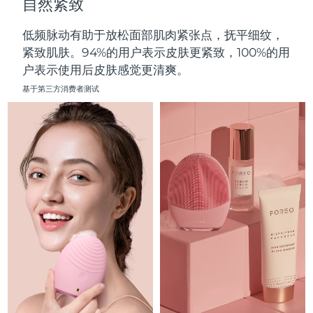
自然紧致
中国澳门特别行政区
预计送达日期
11/08/2026
低频脉动有助于放松面部肌肉紧张点，抚平细纹，
马来西亚
预计送达日期
12/08/2026
紧致肌肤。94%的用户表示皮肤更紧致，100%的用
户表示使用后皮肤感觉更清爽。
马耳他
预计送达日期
09/08/2026
基于第三方消费者测试
墨西哥
预计送达日期
13/08/2026
摩纳哥
预计送达日期
10/08/2026
荷兰
预计送达日期
09/08/2026
新西兰
预计送达日期
09/08/2026
挪威
预计送达日期
09/08/2026
阿曼
预计送达日期
12/08/2026
菲律宾
预计送达日期
12/08/2026