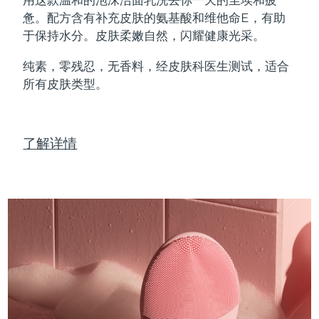
Professional IPL hair removal device
Microcurrent body toning
All hair treatments
All FAQ™ skincare
惫。配方含有补充皮肤的氨基酸和维他命E，有助
德国
预计送达日期
09/08/2026
于保持水分。皮肤柔嫩自然，闪耀健康光采。
FAQ™产品
FAQ™产品
痘肌护理
眼部护理
直布罗陀
PEACH™ 2
LUNA™ 4 body
预计送达日期
13/08/2026
FAQ™ products
All anti-aging treatments
All LED treatments
纯素，零残忍，无香料，经皮肤科医生测试，适合
ESPADA™ 2 plus
BEAR™ 2 eyes & lips
IPL hair removal
Massaging body brush
All toning treatments
所有皮肤类型。
希腊
预计送达日期
09/08/2026
Recurring acne LED therapy
Microcurrent line smoothing device
中国香港特别行政区
预计送达日期
10/08/2026
PEACH™ 2 go
SUPERCHARGED™ serum
护发
毛孔护理
ESPADA™ 2
IRIS™ 2
了解详情
Travel-friendly IPL hair removal
Firming body serum
匈牙利
LUNA™ 4 hair
预计送达日期
09/08/2026
KIWI™ derma
Acne treatment device
Rejuvenating eye massager
NEW
2-in-1 LED scalp massager
Diamond microdermabrasion .
冰岛
预计送达日期
10/08/2026
PEACH™ Cooling Prep Gel
ESPADA™ Blemish Solution
眼部护肤
牙齿美白
Cooling IPL hair removal gel
印度尼西亚
预计送达日期
07/08/2026
FLIP™ play advanced
KIWI™
Concentrated acne gel
Advanced eye care treatment
issa™ Teeth Whitening Set
LED light hairbrush
Blackhead remover
爱尔兰
预计送达日期
09/08/2026
更多的
Dual LED + sonic device & 18% PAP gel
ESPADA™ 设备
眼部护理设备
马恩岛
预计送达日期
11/08/2026
LUNA™ Dual-Peptide Scalp
KIWI™ 皮肤护理
All acne treatment devices
All revitalizing eye massagers
Serum
issa™ Teeth Whitening Gel