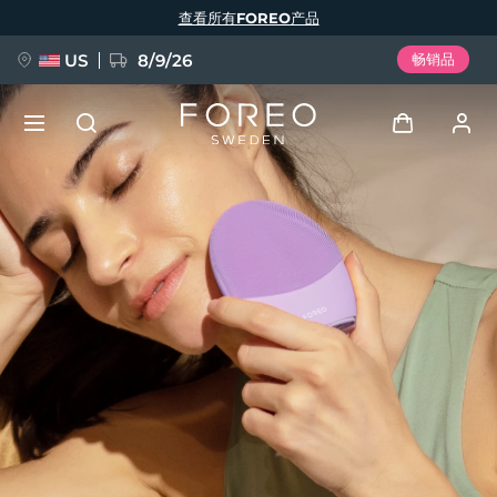
跳
查看所有FOREO产品
转
到
主
要
US
8/9/26
畅销品
内
容
新品
登录
语言
BREAKING NEWS
用户信息
English
Deutsch
Español
我的设备
FAQ™ Pure Beauty-Tech Elixir
Français
Italiano
Português
我的订单
Polski
Svenska
Русский
Türkçe
简体中文
繁體中文
我的地址
issa™ Teeth Whitening Set
我的订阅