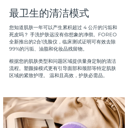
瑞典美肤护理
奥地利
预计送达日期
8/8/26
最卫生的清洁模式
巴林
预计送达日期
8/9/26
您知道肌肤一年可以产生累积超过 4 公斤的污垢和
面部清洁
紧致提拉
死皮吗？ 手洗护肤远没有你想象的净彻。FOREO
比利时
预计送达日期
8/8/26
全新推出的2合1洗脸仪，临床测试证明可有效去除
LUNA™ 4 套装
BEAR™ 2 套装
99%的污垢、油脂和化妆品残留物。
百慕大
预计送达日期
8/14/26
Anti-aging massage
Microcurrent toning
根据您的肌肤类型和问题区域提供量身定制的清洁
波斯尼亚和黑塞哥维那
预计送达日期
8/11/26
流程。塑颜操模式更有引导面部和颈部等特定肌肤
补水保湿
口腔护理
LUNA™ 4 Plus
BEAR™ 2 go
区域的紧致护理。 温和且高效，护肤必需品。
文莱
预计送达日期
8/13/26
UFO™ 3 套装
issa™ 4
Massage, LED heating
Microcurrent toning on-the-go
FAQ™ 抗老护理
Deep facial hydration
Hybrid silicone sonic toothbrush
保加利亚
预计送达日期
8/8/26
NEW
LUNA™ 4 Men
BEAR™ 2 eyes & lips
加拿大
预计送达日期
8/12/26
UFO™ 3 LED
issa™ 4 plus
For men, anti-aging massage
Microcurrent line smoothing device
Near-infrared and red light therapy
Smart hybrid silicone sonic toothbrush
智利
预计送达日期
8/12/26
device
抗老
LED治疗