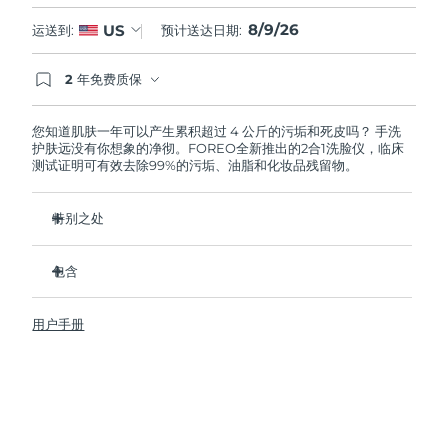
8/9/26
US
运送到:
预计送达日期:
阿拉伯联合酋长国
预计送达日期
8/9/26
2 年免费质保
英国
预计送达日期
8/8/26
如果您在2年质保期内发现任何非人为质量问题，
FOREO将免费为您更换产品。
您知道肌肤一年可以产生累积超过 4 公斤的污垢和死皮吗？ 手洗
美国
预计送达日期
8/9/26
护肤远没有你想象的净彻。FOREO全新推出的2合1洗脸仪，临床
测试证明可有效去除99%的污垢、油脂和化妆品残留物。
乌兹别克斯坦
预计送达日期
8/13/26
特别之处
越南
预计送达日期
8/14/26
卫生性是尼龙刷头的35倍。
包含
100%的用户反馈肌肤更加净澈，透亮。
96%的用户反馈肌肤看上去更健康。
LUNA
4
™
用户手册
98% 的用户表示护肤品吸收的更好。
USB 充电线
86%的用户表示皮肤更紧致，有弹性。
旅行袋
16档可调节强度，3重清洁模式，4种针对性塑颜操，和5大按
快速操作指南
摩手法。
基本操作指南
2年质保 (西班牙、葡萄牙、瑞典：3年质保)