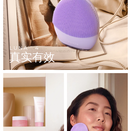
FAQ™ 101
FAQ™ 201
中国
LUNA™ 4 mini
面部提拉护理
预计送达日期
8/8/26
NEW
issa™ 4 smile
UFO™ 3 mini
Clinical anti-aging
LED mask
For young skin, T-zone
Premium anti-aging skincare
哥伦比亚
预计送达日期
8/12/26
Hybrid silicone sonic toothbrush
Red light therapy device for young skin
生发
肌肤年轻化
克罗地亚
预计送达日期
8/8/26
FAQ™ 102
FAQ™ 202
LUNA™ 4 go
BEAR™ 设备
FAQ™ 301
FAQ™ 501
issa™ 4 baby
UFO™ 3 go
Advanced clinical anti-aging
LED mask
For travel or gym bag
All premium facelift devices
NEW
塞浦路斯
预计送达日期
8/9/26
LED hair strengthening scalp massager
Full-Spectrum Red Light Therapy
For ages 0-3
Portable red light therapy
LUNA
4
TM
真实有效
捷克
预计送达日期
8/8/26
FAQ™ 103
FAQ™ 211
LUNA™ 护肤
保健品
FAQ™ Scalp Serum
FAQ™ 502
issa™ Teeth Whitening Set
面膜
Luxurious clinical anti-aging set
Anti-aging neck & décolleté LED mask
Premium cleansers & balm
丹麦
预计送达日期
8/8/26
Scalp recovery probiotic serum
Full-Spectrum Red Light Therapy
Dual LED + sonic device & 18% PAP gel
Rejuvenation & hydration
专业治疗
爱沙尼亚
预计送达日期
8/8/26
FAQ™ P1 Primer
FAQ™ 221
LUNA™ 设备
FAQ™护肤品
ISSA™ 设备
UFO™ 设备
Manuka honey primer
Anti-aging LED hand mask
芬兰
FAQ™ Red Light Serum
预计送达日期
8/8/26
All facial cleansing devices
All FAQ™ skincare
All silicone sonic toothbrushes
All deep facial hydration devices
法国
预计送达日期
8/8/26
脱毛
身体护理
FAQ™护肤品
FAQ™护肤品
PEACH™ 2 Pro Max
BEAR™ 2 body
FAQ™产品
FAQ™ skincare
法属波利尼西亚
预计送达日期
8/12/26
All FAQ™ skincare
All FAQ™ skincare