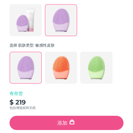
value.
斯洛伐克
预计送达日期
8/8/26
Read
64
Reviews.
斯洛文尼亚
预计送达日期
8/8/26
Same
page
link.
南非
预计送达日期
8/16/26
选择 肌肤类型:
敏感性皮肤
韩国
预计送达日期
8/10/26
西班牙
预计送达日期
8/8/26
瑞典
预计送达日期
8/8/26
瑞士
预计送达日期
8/8/26
有存货
$ 219
台湾
预计送达日期
8/13/26
包括增值税和关税
泰国
预计送达日期
8/12/26
添加
土耳其
预计送达日期
8/9/26