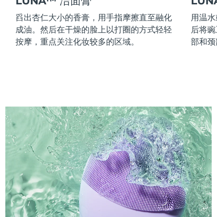
LUNA™ 洁面膏
LU
舀出杏仁大小的香膏，用手指摩擦直至融化
用温水
成油。然后在干燥的脸上以打圈的方式轻轻
后将豌
按摩，重点关注化妆较多的区域。
部和颈