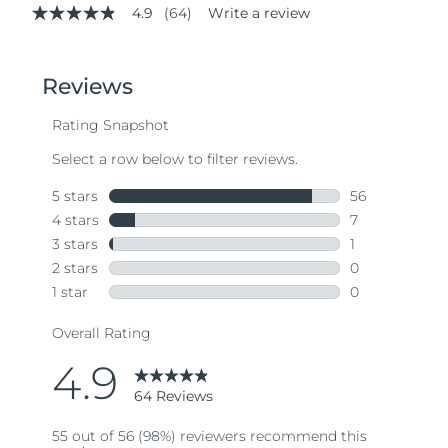
4.9
(64)
Write a review
4.9
out
of
5
stars,
average
rating
value.
Read
64
Reviews.
Same
page
link.