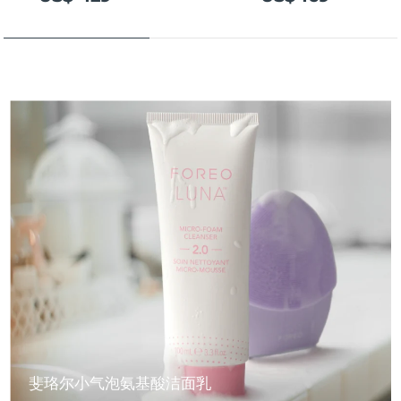
斐珞尔小气泡氨基酸洁面乳