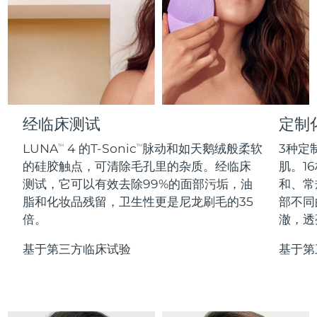
Professional IPL hair removal device
Microcurrent body toning
All hair treatments
All FAQ™ skincare
德国
预计送达日期
8/8/26
FAQ™产品
FAQ™产品
痘肌护理
眼部护理
直布罗陀
PEACH™ 2
LUNA™ 4 body
预计送达日期
8/12/26
FAQ™ products
All anti-aging treatments
All LED treatments
ESPADA™ 2 plus
BEAR™ 2 eyes & lips
IPL hair removal
Massaging body brush
All toning treatments
希腊
预计送达日期
8/8/26
Recurring acne LED therapy
Microcurrent line smoothing device
中国香港特别行政区
预计送达日期
8/9/26
经临床测试
定制
PEACH™ 2 go
SUPERCHARGED™ serum
护发
毛孔护理
ESPADA™ 2
IRIS™ 2
Travel-friendly IPL hair removal
Firming body serum
LUNA
4 的T-Sonic
脉动和如天鹅绒般柔软
3种定
TM
TM
匈牙利
LUNA™ 4 hair
预计送达日期
8/8/26
KIWI™ derma
Acne treatment device
Rejuvenating eye massager
NEW
的硅胶触点，可清除毛孔里的杂质。经临床
肌。16
2-in-1 LED scalp massager
Diamond microdermabrasion .
测试，它可以有效去除99%的面部污垢，油
和、常
冰岛
预计送达日期
8/9/26
PEACH™ Cooling Prep Gel
脂和化妆品残留，卫生性更是尼龙刷毛的35
部不同
ESPADA™ Blemish Solution
眼部护肤
牙齿美白
Cooling IPL hair removal gel
倍。
澈，透
印度尼西亚
预计送达日期
8/6/26
FLIP™ play advanced
KIWI™
Concentrated acne gel
Advanced eye care treatment
issa™ Teeth Whitening Set
LED light hairbrush
Blackhead remover
基于第三方临床试验
基于第
爱尔兰
预计送达日期
8/8/26
更多的
Dual LED + sonic device & 18% PAP gel
ESPADA™ 设备
眼部护理设备
马恩岛
预计送达日期
8/10/26
LUNA™ Dual-Peptide Scalp
KIWI™ 皮肤护理
All acne treatment devices
All revitalizing eye massagers
Serum
issa™ Teeth Whitening Gel