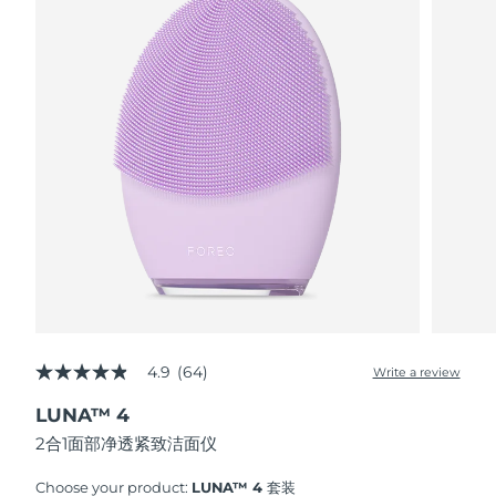
波兰
预计送达日期
8/9/26
葡萄牙
预计送达日期
8/8/26
波多黎各
预计送达日期
8/10/26
卡塔尔
预计送达日期
8/9/26
留尼汪
预计送达日期
8/13/26
罗马尼亚
预计送达日期
8/8/26
俄罗斯
预计送达日期
8/16/26
4.9
(64)
Write a review
4.9
out
LUNA™ 4
沙特阿拉伯
of
预计送达日期
8/9/26
5
2合1面部净透紧致洁面仪
stars,
新加坡
average
预计送达日期
8/10/26
rating
Choose your product:
LUNA™ 4 套装