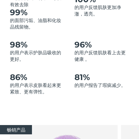
有效去除
的用户反馈肌肤更加净
中国澳门特别行政区
预计送达日期
8/10/26
99%
澈，透亮。
的面部污垢、油脂和化妆
马来西亚
预计送达日期
8/11/26
品残留物。
马耳他
预计送达日期
8/8/26
98%
96%
墨西哥
预计送达日期
8/12/26
的用户表示护肤品吸收的
的用户反馈肌肤看上去更
更好。
健康 。
摩纳哥
预计送达日期
8/9/26
86%
81%
荷兰
预计送达日期
8/8/26
的用户表示皮肤看起来更
的用户报告了瑕疵减少。
紧致、更有弹性。
新西兰
预计送达日期
8/8/26
挪威
预计送达日期
8/8/26
阿曼
预计送达日期
8/11/26
畅销产品
菲律宾
预计送达日期
8/11/26