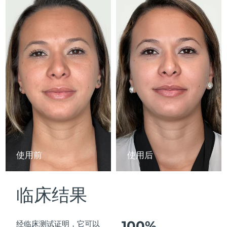
Advanced pore care essentials
以色列
预计送达日期
8/12/26
For healthy hair
18% PAP
护肤品
男士
意大利
预计送达日期
8/8/26
日本
预计送达日期
8/11/26
泽西岛
预计送达日期
8/13/26
全部购买
哈萨克斯坦
预计送达日期
8/10/26
FOREO APP
科威特
预计送达日期
8/8/26
关于我们
拉脱维亚
预计送达日期
8/8/26
使用前
使用后
黎巴嫩
预计送达日期
8/9/26
临床结果
立陶宛
预计送达日期
8/8/26
卢森堡
预计送达日期
8/8/26
100%
经临床测试证明，它可以