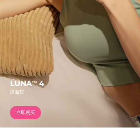
发货国家
美国
预计送达日期
8/9/26
FAQ™ Dual LED Panel
英国
预计送达日期
8/8/26
热门产品
西班牙
预计送达日期
8/8/26
澳大利亚
预计送达日期
8/11/26
法国
预计送达日期
8/8/26
LUNA
4
TM
特别优惠
畅销产品
洁面仪
德国
预计送达日期
8/8/26
加拿大
预计送达日期
8/12/26
立即购买
红光疗法
澳大利亚
预计送达日期
8/11/26