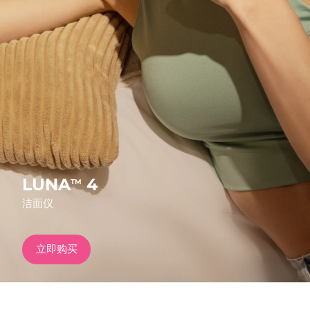
发货国家
美国
预计送达日期
12/8/26
FAQ™ Dual LED Panel
英国
预计送达日期
11/8/26
热门产品
西班牙
预计送达日期
11/8/26
澳大利亚
预计送达日期
14/8/26
法国
预计送达日期
11/8/26
LUNA
4
TM
特别优惠
畅销产品
洁面仪
德国
预计送达日期
11/8/26
加拿大
预计送达日期
15/8/26
立即购买
红光疗法
澳大利亚
预计送达日期
14/8/26