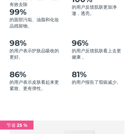
有效去除
的用户反馈肌肤更加净
中国澳门特别行政区
预计送达日期
13/8/26
99%
澈，透亮。
的面部污垢、油脂和化妆
马来西亚
预计送达日期
14/8/26
品残留物。
马耳他
预计送达日期
11/8/26
98%
96%
墨西哥
预计送达日期
15/8/26
的用户表示护肤品吸收的
的用户反馈肌肤看上去更
更好。
健康 。
摩纳哥
预计送达日期
12/8/26
86%
81%
荷兰
预计送达日期
11/8/26
的用户表示皮肤看起来更
的用户报告了瑕疵减少。
紧致、更有弹性。
新西兰
预计送达日期
11/8/26
挪威
预计送达日期
11/8/26
阿曼
预计送达日期
14/8/26
节省 25 %
菲律宾
预计送达日期
14/8/26