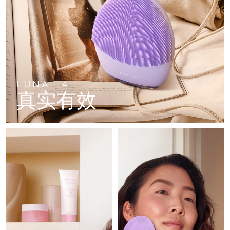
FAQ™ 101
FAQ™ 201
中国
LUNA™ 4 mini
面部提拉护理
预计送达日期
11/8/26
NEW
issa™ 4 smile
UFO™ 3 mini
Clinical anti-aging
LED mask
For young skin, T-zone
Premium anti-aging skincare
哥伦比亚
预计送达日期
15/8/26
Hybrid silicone sonic toothbrush
Red light therapy device for young skin
生发
肌肤年轻化
克罗地亚
预计送达日期
11/8/26
FAQ™ 102
FAQ™ 202
LUNA™ 4 go
BEAR™ 设备
FAQ™ 301
FAQ™ 501
issa™ 4 baby
UFO™ 3 go
Advanced clinical anti-aging
LED mask
For travel or gym bag
All premium facelift devices
NEW
塞浦路斯
预计送达日期
12/8/26
LED hair strengthening scalp massager
Full-Spectrum Red Light Therapy
For ages 0-3
Portable red light therapy
LUNA
4
TM
真实有效
捷克
预计送达日期
11/8/26
FAQ™ 103
FAQ™ 211
LUNA™ 护肤
保健品
FAQ™ Scalp Serum
FAQ™ 502
issa™ Teeth Whitening Set
面膜
Luxurious clinical anti-aging set
Anti-aging neck & décolleté LED mask
Premium cleansers & balm
丹麦
预计送达日期
11/8/26
Scalp recovery probiotic serum
Full-Spectrum Red Light Therapy
Dual LED + sonic device & 18% PAP gel
Rejuvenation & hydration
专业治疗
爱沙尼亚
预计送达日期
11/8/26
FAQ™ P1 Primer
FAQ™ 221
LUNA™ 设备
FAQ™护肤品
ISSA™ 设备
UFO™ 设备
Manuka honey primer
Anti-aging LED hand mask
芬兰
FAQ™ Red Light Serum
预计送达日期
11/8/26
All facial cleansing devices
All FAQ™ skincare
All silicone sonic toothbrushes
All deep facial hydration devices
法国
预计送达日期
11/8/26
脱毛
身体护理
FAQ™护肤品
FAQ™护肤品
PEACH™ 2 Pro Max
BEAR™ 2 body
FAQ™产品
FAQ™ skincare
法属波利尼西亚
预计送达日期
15/8/26
All FAQ™ skincare
All FAQ™ skincare