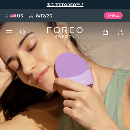
跳
查看所有FOREO产品
转
到
主
要
US
8/12/26
畅销品
内
容
新品
登录
语言
BREAKING NEWS
用户信息
English
Deutsch
Español
我的设备
FAQ™ Pure Beauty-Tech Elixir
Français
Italiano
Português
我的订单
Polski
Svenska
Русский
Türkçe
简体中文
繁體中文
我的地址
issa™ Teeth Whitening Set
我的订阅