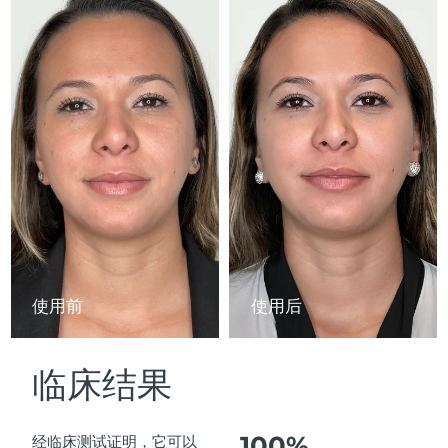
Advanced pore care essentials
以色列
预计送达日期
15/8/26
For healthy hair
18% PAP
护肤品
男士
意大利
预计送达日期
11/8/26
日本
预计送达日期
14/8/26
泽西岛
预计送达日期
16/8/26
全部购买
哈萨克斯坦
预计送达日期
13/8/26
FOREO APP
科威特
预计送达日期
11/8/26
关于我们
拉脱维亚
预计送达日期
11/8/26
使用前
使用后
黎巴嫩
预计送达日期
12/8/26
临床结果
立陶宛
预计送达日期
11/8/26
卢森堡
预计送达日期
11/8/26
100%
经临床测试证明，它可以