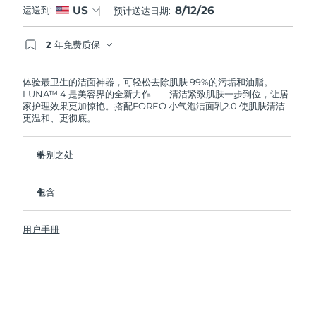
8/12/26
US
运送到:
预计送达日期:
阿拉伯联合酋长国
预计送达日期
12/8/26
2 年免费质保
如果您在2年质保期内发现任何非人为质量问题，
英国
预计送达日期
11/8/26
FOREO将免费为您更换产品。
体验最卫生的洁面神器，可轻松去除肌肤 99%的污垢和油脂。
LUNA™ 4 是美容界的全新力作——清洁紧致肌肤一步到位，让居
美国
预计送达日期
12/8/26
家护理效果更加惊艳。搭配FOREO 小气泡洁面乳2.0 使肌肤清洁
更温和、更彻底。
乌兹别克斯坦
预计送达日期
16/8/26
特别之处
越南
预计送达日期
17/8/26
96%的用户表示皮肤看起来更健康了。81%的用户表示瑕疵减
少了。
包含
去除深层污垢和油脂，皮肤不拔干。
LUNA™ 4
86%的用户表示皮肤看起来和感觉起来更紧致，更有弹性了。
用户手册
LUNA™ Micro-Foam Cleanser 2.0
滋养并保护皮肤免受自由基损伤。
USB 充电线
卫生性是尼龙刷毛的35倍。
旅行袋
快速操作指南
基本操作指南