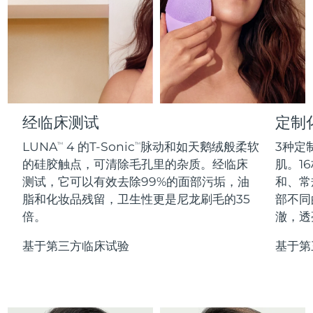
Professional IPL hair removal device
Microcurrent body toning
All hair treatments
All FAQ™ skincare
德国
预计送达日期
11/8/26
FAQ™产品
FAQ™产品
痘肌护理
眼部护理
直布罗陀
PEACH™ 2
LUNA™ 4 body
预计送达日期
15/8/26
FAQ™ products
All anti-aging treatments
All LED treatments
ESPADA™ 2 plus
BEAR™ 2 eyes & lips
IPL hair removal
Massaging body brush
All toning treatments
希腊
预计送达日期
11/8/26
Recurring acne LED therapy
Microcurrent line smoothing device
中国香港特别行政区
预计送达日期
12/8/26
经临床测试
定制
PEACH™ 2 go
SUPERCHARGED™ serum
护发
毛孔护理
ESPADA™ 2
IRIS™ 2
Travel-friendly IPL hair removal
Firming body serum
LUNA
4 的T-Sonic
脉动和如天鹅绒般柔软
3种定
TM
TM
匈牙利
LUNA™ 4 hair
预计送达日期
11/8/26
KIWI™ derma
Acne treatment device
Rejuvenating eye massager
NEW
的硅胶触点，可清除毛孔里的杂质。经临床
肌。16
2-in-1 LED scalp massager
Diamond microdermabrasion .
测试，它可以有效去除99%的面部污垢，油
和、常
冰岛
预计送达日期
12/8/26
PEACH™ Cooling Prep Gel
脂和化妆品残留，卫生性更是尼龙刷毛的35
部不同
ESPADA™ Blemish Solution
眼部护肤
牙齿美白
Cooling IPL hair removal gel
倍。
澈，透
印度尼西亚
预计送达日期
9/8/26
FLIP™ play advanced
KIWI™
Concentrated acne gel
Advanced eye care treatment
issa™ Teeth Whitening Set
LED light hairbrush
Blackhead remover
基于第三方临床试验
基于第
爱尔兰
预计送达日期
11/8/26
更多的
Dual LED + sonic device & 18% PAP gel
ESPADA™ 设备
眼部护理设备
马恩岛
预计送达日期
13/8/26
LUNA™ Dual-Peptide Scalp
KIWI™ 皮肤护理
All acne treatment devices
All revitalizing eye massagers
Serum
issa™ Teeth Whitening Gel