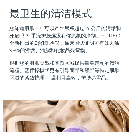
瑞典美肤护理
奥地利
预计送达日期
11/8/26
最卫生的清洁模式
巴林
预计送达日期
12/8/26
您知道肌肤一年可以产生累积超过 4 公斤的污垢和
面部清洁
紧致提拉
死皮吗？ 手洗护肤远没有你想象的净彻。FOREO
比利时
预计送达日期
11/8/26
全新推出的2合1洗脸仪，临床测试证明可有效去除
LUNA™ 4 套装
BEAR™ 2 套装
99%的污垢、油脂和化妆品残留物。
百慕大
预计送达日期
17/8/26
Anti-aging massage
Microcurrent toning
根据您的肌肤类型和问题区域提供量身定制的清洁
波斯尼亚和黑塞哥维那
预计送达日期
14/8/26
流程。塑颜操模式更有引导面部和颈部等特定肌肤
补水保湿
口腔护理
LUNA™ 4 Plus
BEAR™ 2 go
区域的紧致护理。 温和且高效，护肤必需品。
文莱
预计送达日期
16/8/26
UFO™ 3 套装
issa™ 4
Massage, LED heating
Microcurrent toning on-the-go
FAQ™ 抗老护理
Deep facial hydration
Hybrid silicone sonic toothbrush
保加利亚
预计送达日期
11/8/26
NEW
LUNA™ 4 Men
BEAR™ 2 eyes & lips
加拿大
预计送达日期
15/8/26
UFO™ 3 LED
issa™ 4 plus
For men, anti-aging massage
Microcurrent line smoothing device
Near-infrared and red light therapy
Smart hybrid silicone sonic toothbrush
智利
预计送达日期
15/8/26
device
抗老
LED治疗