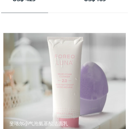
斐珞尔小气泡氨基酸洁面乳