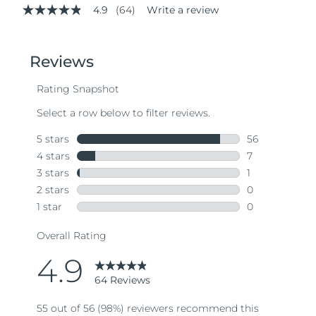
4.9
(64)
Write a review
4.9
out
of
5
stars,
average
rating
value.
Read
64
Reviews.
Same
page
link.