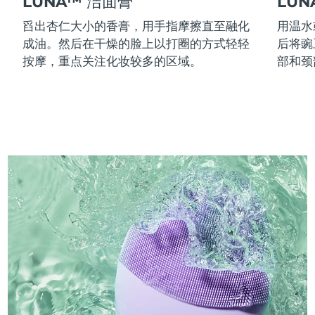
LUNA™ 洁面膏
LU
舀出杏仁大小的香膏，用手指摩擦直至融化
用温水
成油。然后在干燥的脸上以打圈的方式轻轻
后将豌
按摩，重点关注化妆较多的区域。
部和颈