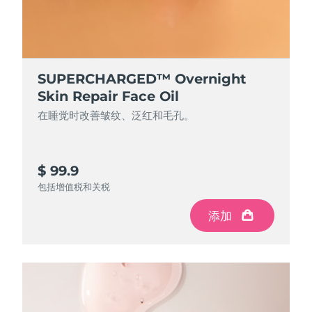
Professional IPL hair removal device
Microcurrent body toning
All hair treatments
All FAQ™ skincare
德国
预计送达日期
2026/8/10
FAQ™产品
FAQ™产品
痘肌护理
眼部护理
直布罗陀
PEACH™ 2
LUNA™ 4 body
预计送达日期
2026/8/14
FAQ™ products
All anti-aging treatments
All LED treatments
ESPADA™ 2 plus
BEAR™ 2 eyes & lips
IPL hair removal
Massaging body brush
All toning treatments
SUPERCHARGED™ Overnight
希腊
预计送达日期
2026/8/10
Recurring acne LED therapy
Microcurrent line smoothing device
Skin Repair Face Oil
在睡觉时改善皱纹、泛红和毛孔。
中国香港特别行政区
预计送达日期
2026/8/11
PEACH™ 2 go
SUPERCHARGED™ serum
护发
毛孔护理
ESPADA™ 2
IRIS™ 2
Travel-friendly IPL hair removal
Firming body serum
匈牙利
LUNA™ 4 hair
预计送达日期
2026/8/10
KIWI™ derma
Acne treatment device
Rejuvenating eye massager
NEW
$ 99.9
2-in-1 LED scalp massager
Diamond microdermabrasion .
冰岛
预计送达日期
2026/8/11
包括增值税和关税
PEACH™ Cooling Prep Gel
ESPADA™ Blemish Solution
眼部护肤
牙齿美白
Cooling IPL hair removal gel
添加
印度尼西亚
预计送达日期
2026/8/8
FLIP™ play advanced
KIWI™
Concentrated acne gel
Advanced eye care treatment
issa™ Teeth Whitening Set
LED light hairbrush
Blackhead remover
爱尔兰
预计送达日期
2026/8/10
更多的
Dual LED + sonic device & 18% PAP gel
ESPADA™ 设备
眼部护理设备
马恩岛
预计送达日期
2026/8/12
LUNA™ Dual-Peptide Scalp
KIWI™ 皮肤护理
All acne treatment devices
All revitalizing eye massagers
Serum
issa™ Teeth Whitening Gel