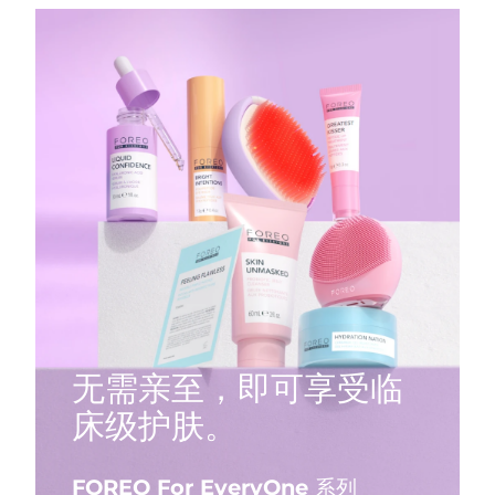
无需亲至，即可享受临
床级护肤。
FOREO For EveryOne 系列