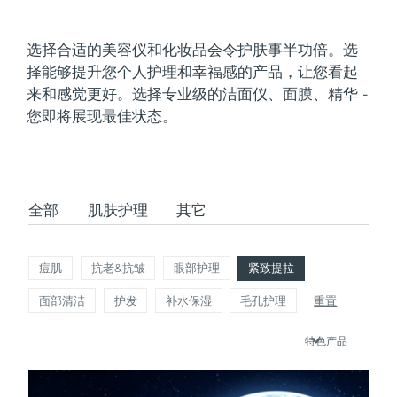
发货国家
选择合适的美容仪和化妆品会令护肤事半功倍。选
美国
预计送达日期
2026/8/11
择能够提升您个人护理和幸福感的产品，让您看起
FAQ™ Dual LED Panel
来和感觉更好。选择专业级的洁面仪、面膜、精华 -
英国
预计送达日期
2026/8/10
您即将展现最佳状态。
热门产品
西班牙
预计送达日期
2026/8/10
澳大利亚
预计送达日期
2026/8/13
全部
肌肤护理
其它
法国
预计送达日期
2026/8/10
特别优惠
畅销产品
德国
预计送达日期
2026/8/10
痘肌
抗老&抗皱
眼部护理
紧致提拉
面部清洁
护发
补水保湿
毛孔护理
重置
加拿大
预计送达日期
2026/8/14
特色产品
红光疗法
澳大利亚
预计送达日期
2026/8/13