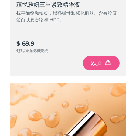
臻悦雅妍三重紧致精华液
中国澳门特别行政区
预计送达日期
2026/8/12
抚平细纹和皱纹，增强弹性和强化肌肤。含有胶原
蛋白肽复合物和 HPR。
马来西亚
预计送达日期
2026/8/13
马耳他
预计送达日期
2026/8/10
$ 69.9
墨西哥
预计送达日期
2026/8/14
包括增值税和关税
添加
摩纳哥
预计送达日期
2026/8/11
荷兰
预计送达日期
2026/8/10
新西兰
预计送达日期
2026/8/10
挪威
预计送达日期
2026/8/10
阿曼
预计送达日期
2026/8/13
菲律宾
预计送达日期
2026/8/13