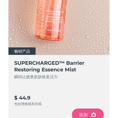
阿拉伯联合酋长国
预计送达日期
2026/8/11
英国
预计送达日期
2026/8/10
美国
预计送达日期
2026/8/11
乌兹别克斯坦
预计送达日期
2026/8/15
畅销产品
越南
预计送达日期
2026/8/16
SUPERCHARGED™ Barrier
Restoring Essence Mist
瞬间让疲惫肌肤恢复活力
$ 44.9
包括增值税和关税
添加