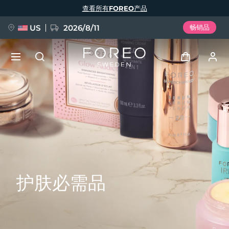
跳
查看所有FOREO产品
转
到
主
要
US
2026/8/11
畅销品
内
容
新品
登录
语言
BREAKING NEWS
用户信息
English
Deutsch
Español
我的设备
FAQ™ Pure Beauty-Tech Elixir
Français
Italiano
Português
我的订单
Polski
Svenska
Русский
护肤必需品
Türkçe
简体中文
繁體中文
我的地址
issa™ Teeth Whitening Set
我的订阅