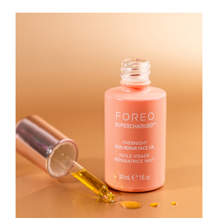
FAQ™ 101
FAQ™ 201
中国
LUNA™ 4 mini
面部提拉护理
预计送达日期
2026/8/10
NEW
issa™ 4 smile
UFO™ 3 mini
Clinical anti-aging
LED mask
For young skin, T-zone
Premium anti-aging skincare
哥伦比亚
预计送达日期
2026/8/14
Hybrid silicone sonic toothbrush
Red light therapy device for young skin
生发
肌肤年轻化
克罗地亚
预计送达日期
2026/8/10
FAQ™ 102
FAQ™ 202
LUNA™ 4 go
BEAR™ 设备
FAQ™ 301
FAQ™ 501
issa™ 4 baby
UFO™ 3 go
Advanced clinical anti-aging
LED mask
For travel or gym bag
All premium facelift devices
NEW
塞浦路斯
预计送达日期
2026/8/11
LED hair strengthening scalp massager
Full-Spectrum Red Light Therapy
For ages 0-3
Portable red light therapy
捷克
预计送达日期
2026/8/10
FAQ™ 103
FAQ™ 211
LUNA™ 护肤
保健品
FAQ™ Scalp Serum
FAQ™ 502
issa™ Teeth Whitening Set
面膜
Luxurious clinical anti-aging set
Anti-aging neck & décolleté LED mask
Premium cleansers & balm
丹麦
预计送达日期
2026/8/10
Scalp recovery probiotic serum
Full-Spectrum Red Light Therapy
Dual LED + sonic device & 18% PAP gel
Rejuvenation & hydration
专业治疗
爱沙尼亚
预计送达日期
2026/8/10
FAQ™ P1 Primer
FAQ™ 221
LUNA™ 设备
FAQ™护肤品
ISSA™ 设备
UFO™ 设备
Manuka honey primer
Anti-aging LED hand mask
芬兰
FAQ™ Red Light Serum
预计送达日期
2026/8/10
All facial cleansing devices
All FAQ™ skincare
All silicone sonic toothbrushes
All deep facial hydration devices
法国
预计送达日期
2026/8/10
脱毛
身体护理
FAQ™护肤品
FAQ™护肤品
PEACH™ 2 Pro Max
BEAR™ 2 body
FAQ™产品
FAQ™ skincare
法属波利尼西亚
预计送达日期
2026/8/14
All FAQ™ skincare
All FAQ™ skincare