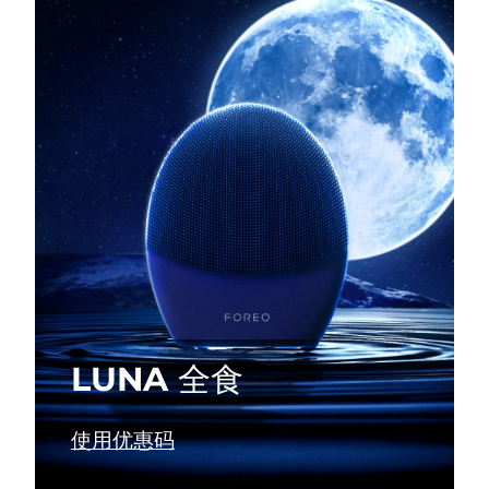
瑞典美肤护理
奥地利
预计送达日期
2026/8/10
巴林
预计送达日期
2026/8/11
面部清洁
紧致提拉
比利时
预计送达日期
2026/8/10
LUNA™ 4 套装
BEAR™ 2 套装
百慕大
预计送达日期
2026/8/16
Anti-aging massage
Microcurrent toning
波斯尼亚和黑塞哥维那
预计送达日期
2026/8/13
补水保湿
口腔护理
LUNA™ 4 Plus
BEAR™ 2 go
文莱
预计送达日期
2026/8/15
UFO™ 3 套装
issa™ 4
Massage, LED heating
Microcurrent toning on-the-go
FAQ™ 抗老护理
Deep facial hydration
Hybrid silicone sonic toothbrush
保加利亚
预计送达日期
2026/8/10
LUNA 全食
NEW
LUNA™ 4 Men
BEAR™ 2 eyes & lips
加拿大
预计送达日期
2026/8/14
UFO™ 3 LED
issa™ 4 plus
For men, anti-aging massage
Microcurrent line smoothing device
Near-infrared and red light therapy
使用优惠码
Smart hybrid silicone sonic toothbrush
智利
预计送达日期
2026/8/14
device
抗老
LED治疗