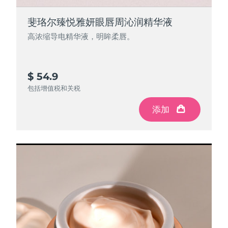
斐珞尔臻悦雅妍眼唇周沁润精华液
高浓缩导电精华液，明眸柔唇。
$ 54.9
包括增值税和关税
添加