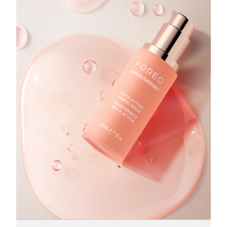
Advanced pore care essentials
以色列
预计送达日期
2026/8/14
For healthy hair
18% PAP
护肤品
男士
意大利
预计送达日期
2026/8/10
日本
预计送达日期
2026/8/13
泽西岛
预计送达日期
2026/8/15
全部购买
哈萨克斯坦
预计送达日期
2026/8/12
FOREO APP
科威特
预计送达日期
2026/8/10
关于我们
拉脱维亚
预计送达日期
2026/8/10
黎巴嫩
预计送达日期
2026/8/11
立陶宛
预计送达日期
2026/8/10
卢森堡
预计送达日期
2026/8/10