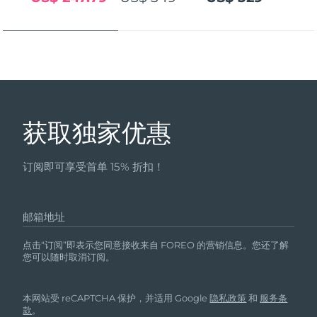
发货国家
美国
预计送达日期
10/8/26
FAQ™ Dual LED Panel
英国
预计送达日期
9/8/26
热门产品
西班牙
预计送达日期
9/8/26
获取独家优惠
澳大利亚
预计送达日期
12/8/26
订阅即可享受首单 15% 折扣！
法国
预计送达日期
9/8/26
特别优惠
畅销产品
德国
预计送达日期
9/8/26
邮箱地址
加拿大
预计送达日期
13/8/26
点击“订阅”即表示您同意接收来自 FOREO 的营销信息。您还了解
您可以随时取消订阅。
红光疗法
本网站受 reCAPTCHA 保护，并适用 Google
隐私政策
和
服务条
澳大利亚
预计送达日期
12/8/26
款
。