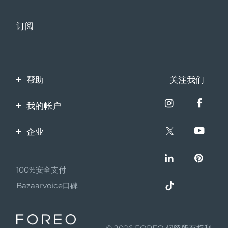
瑞典美肤护理
奥地利
预计送达日期
9/8/26
巴林
预计送达日期
10/8/26
面部清洁
紧致提拉
比利时
预计送达日期
9/8/26
LUNA™ 4 套装
BEAR™ 2 套装
帮助
关注我们
百慕大
预计送达日期
15/8/26
Anti-aging massage
Microcurrent toning
联系我们
我的帐户
波斯尼亚和黑塞哥维那
预计送达日期
12/8/26
订单与运输
补水保湿
口腔护理
产品注册
LUNA™ 4 Plus
BEAR™ 2 go
企业
文莱
预计送达日期
14/8/26
保修与退换货
UFO™ 3 套装
issa™ 4
Massage, LED heating
Microcurrent toning on-the-go
客服支持
关于FOREO
FAQ™ 抗老护理
Deep facial hydration
Hybrid silicone sonic toothbrush
常见问题
保加利亚
预计送达日期
9/8/26
100%安全支付
伙伴计划
NEW
电池信息
LUNA™ 4 Men
BEAR™ 2 eyes & lips
加拿大
预计送达日期
13/8/26
Bazaarvoice口碑
UFO™ 3 LED
联盟新闻
issa™ 4 plus
For men, anti-aging massage
Microcurrent line smoothing device
Near-infrared and red light therapy
Smart hybrid silicone sonic toothbrush
智利
预计送达日期
13/8/26
MYSA
device
抗老
LED治疗