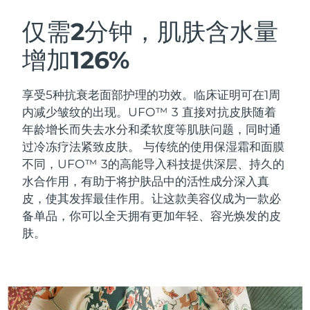
瑞典美肤护理
奥地利
预计送达日期
8/8/26
仅需2分钟，肌肤含水量
增加126%
巴林
预计送达日期
8/9/26
面部清洁
紧致提拉
比利时
预计送达日期
8/8/26
享受5种抗衰老面部护理的功效。临床证明可在1周
LUNA™ 4 套装
BEAR™ 2 套装
内减少皱纹的出现。UFO™ 3 直接对抗皮肤随着
百慕大
预计送达日期
8/14/26
Anti-aging massage
Microcurrent toning
年龄增长而失去水分和柔软度等肌肤问题，同时通
过冷冻疗法紧致皮肤。
与传统的使用保湿霜和面膜
波斯尼亚和黑塞哥维那
预计送达日期
8/11/26
不同，UFO™ 3的高能导入科技提供深层、持久的
补水保湿
口腔护理
LUNA™ 4 Plus
BEAR™ 2 go
水合作用，有助于将护肤品中的活性成分深入真
文莱
预计送达日期
8/13/26
UFO™ 3 套装
issa™ 4
Massage, LED heating
Microcurrent toning on-the-go
皮，使其发挥最佳作用。让这款美容仪成为一款必
FAQ™ 抗老护理
Deep facial hydration
Hybrid silicone sonic toothbrush
备单品，你可以全天拥有更加年轻、容光焕发的皮
保加利亚
预计送达日期
8/8/26
肤。
NEW
LUNA™ 4 Men
BEAR™ 2 eyes & lips
加拿大
预计送达日期
8/12/26
UFO™ 3 LED
issa™ 4 plus
For men, anti-aging massage
Microcurrent line smoothing device
Near-infrared and red light therapy
Smart hybrid silicone sonic toothbrush
智利
预计送达日期
8/12/26
device
抗老
LED治疗