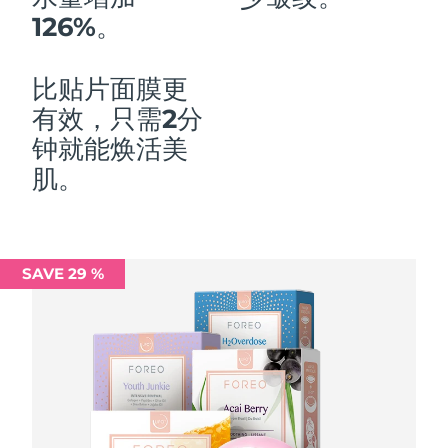
126%。
中国澳门特别行政区
预计送达日期
8/10/26
马来西亚
预计送达日期
8/11/26
比贴片面膜更
有效，只需2分
马耳他
预计送达日期
8/8/26
钟就能焕活美
墨西哥
预计送达日期
8/12/26
肌。
摩纳哥
预计送达日期
8/9/26
荷兰
预计送达日期
8/8/26
SAVE 29 %
新西兰
预计送达日期
8/8/26
挪威
预计送达日期
8/8/26
阿曼
预计送达日期
8/11/26
菲律宾
预计送达日期
8/11/26