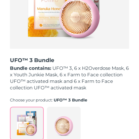
波兰
预计送达日期
8/9/26
葡萄牙
预计送达日期
8/8/26
波多黎各
预计送达日期
8/10/26
卡塔尔
预计送达日期
8/9/26
UFO™ 3 Bundle
Bundle contains:
UFO™ 3, 6 x H2Overdose Mask, 6
留尼汪
预计送达日期
8/13/26
x Youth Junkie Mask, 6 x Farm to Face collection
UFO™ activated mask and 6 x Farm to Face
罗马尼亚
collection UFO™ activated mask
预计送达日期
8/8/26
Choose your product:
UFO™ 3 Bundle
俄罗斯
预计送达日期
8/16/26
沙特阿拉伯
预计送达日期
8/9/26
新加坡
预计送达日期
8/10/26