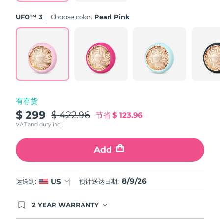
斯洛伐克
预计送达日期
8/8/26
UFO™ 3
Choose color:
Pearl Pink
斯洛文尼亚
预计送达日期
8/8/26
南非
预计送达日期
8/16/26
韩国
预计送达日期
8/10/26
有存货
西班牙
预计送达日期
8/8/26
$ 299
$ 422.96
节省
$ 123.96
瑞典
VAT and duty incl.
预计送达日期
8/8/26
瑞士
Add
预计送达日期
8/8/26
台湾
预计送达日期
8/13/26
8/9/26
US
运送到:
预计送达日期:
泰国
预计送达日期
8/12/26
2 YEAR WARRANTY
Ordering today registers you for full FOREO
土耳其
预计送达日期
8/9/26