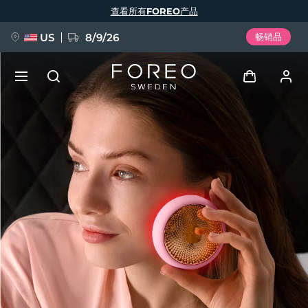
跳
查看所有FOREO产品
转
到
主
要
US
8/9/26
畅销品
内
容
新品
登录
语言
BREAKING NEWS
用户信息
English
Deutsch
Español
我的设备
FAQ™ Pure Beauty-Tech Elixir
Français
Italiano
Português
我的订单
Polski
Svenska
Русский
Türkçe
简体中文
繁體中文
我的地址
issa™ Teeth Whitening Set
我的订阅