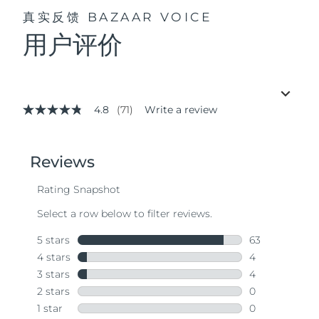
真实反馈
BAZAAR VOICE
用户评价
4.8
(71)
Write a review
4.8
out
of
5
stars,
average
rating
value.
Read
71
Reviews.
Same
page
link.