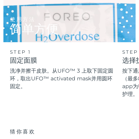
使用方法
简单方便
STEP 1
STEP
固定面膜
选择
洗净并擦干皮肤。从UFO™ 3 上取下固定圆
按下通
环，取出UFO™ activated mask并用圆环
（最多
固定。
app为
护理。
猜你喜欢