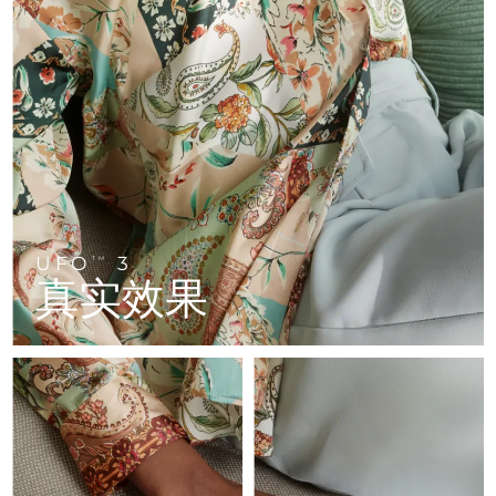
FAQ™ 101
FAQ™ 201
中国
LUNA™ 4 mini
面部提拉护理
预计送达日期
8/8/26
NEW
issa™ 4 smile
UFO™ 3 mini
Clinical anti-aging
LED mask
For young skin, T-zone
Premium anti-aging skincare
哥伦比亚
预计送达日期
8/12/26
Hybrid silicone sonic toothbrush
Red light therapy device for young skin
生发
肌肤年轻化
克罗地亚
预计送达日期
8/8/26
FAQ™ 102
FAQ™ 202
LUNA™ 4 go
BEAR™ 设备
FAQ™ 301
FAQ™ 501
issa™ 4 baby
UFO™ 3 go
Advanced clinical anti-aging
LED mask
For travel or gym bag
All premium facelift devices
NEW
塞浦路斯
预计送达日期
8/9/26
LED hair strengthening scalp massager
Full-Spectrum Red Light Therapy
For ages 0-3
Portable red light therapy
捷克
预计送达日期
8/8/26
FAQ™ 103
FAQ™ 211
LUNA™ 护肤
保健品
FAQ™ Scalp Serum
FAQ™ 502
issa™ Teeth Whitening Set
面膜
Luxurious clinical anti-aging set
Anti-aging neck & décolleté LED mask
UFO
3
Premium cleansers & balm
TM
丹麦
预计送达日期
8/8/26
Scalp recovery probiotic serum
Full-Spectrum Red Light Therapy
真实效果
Dual LED + sonic device & 18% PAP gel
Rejuvenation & hydration
专业治疗
爱沙尼亚
预计送达日期
8/8/26
FAQ™ P1 Primer
FAQ™ 221
LUNA™ 设备
FAQ™护肤品
ISSA™ 设备
UFO™ 设备
Manuka honey primer
Anti-aging LED hand mask
芬兰
FAQ™ Red Light Serum
预计送达日期
8/8/26
All facial cleansing devices
All FAQ™ skincare
All silicone sonic toothbrushes
All deep facial hydration devices
法国
预计送达日期
8/8/26
脱毛
身体护理
FAQ™护肤品
FAQ™护肤品
PEACH™ 2 Pro Max
BEAR™ 2 body
FAQ™产品
FAQ™ skincare
法属波利尼西亚
预计送达日期
8/12/26
All FAQ™ skincare
All FAQ™ skincare