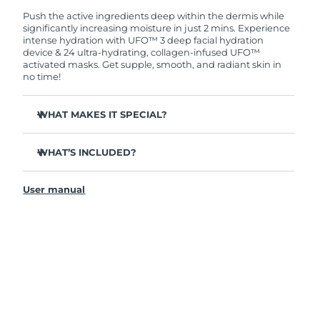
warranty coverage. This means if you experience
issues within 2-year of purchase, FOREO will
Push the active ingredients deep within the dermis while
replace your product free of charge.
significantly increasing moisture in just 2 mins. Experience
阿拉伯联合酋长国
预计送达日期
8/9/26
intense hydration with UFO™ 3 deep facial hydration
device & 24 ultra-hydrating, collagen-infused UFO™
英国
预计送达日期
8/8/26
activated masks. Get supple, smooth, and radiant skin in
no time!
美国
预计送达日期
8/9/26
WHAT MAKES IT SPECIAL?
乌兹别克斯坦
预计送达日期
8/13/26
Clinically proven to increase skin moisture by 126% in 2
mins and be more effective than a sheet mask.
WHAT’S INCLUDED?
越南
预计送达日期
8/14/26
Clinically proven to reduce the look of wrinkles in just 1
UFO™ 3
week.
User manual
6 x UFO™ Youth Junkie 2.0 Masks, 6 x UFO™
Features a rejuvenating mask treatment , heating,
H2Overdose 2.0 Masks, 6 x UFO™ Acai Berry Masks & 6 x
cooling, LED therapy & massage.
UFO™ Manuka Honey Masks
Deeply nourishes, seals in moisture, and soothes
USB charging cable
dryness.
Quick start guide
Protects skin from premature aging, leaving it
smoother and firmer.
General manual
2-year warranty (Spain, Portugal, Sweden: 3-year
warranty)