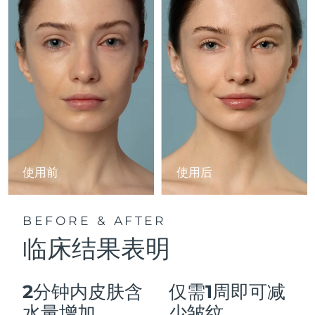
Advanced pore care essentials
以色列
预计送达日期
8/12/26
For healthy hair
18% PAP
护肤品
男士
意大利
预计送达日期
8/8/26
日本
预计送达日期
8/11/26
泽西岛
预计送达日期
8/13/26
全部购买
哈萨克斯坦
预计送达日期
8/10/26
FOREO APP
科威特
预计送达日期
8/8/26
使用前
使用后
关于我们
拉脱维亚
预计送达日期
8/8/26
BEFORE & AFTER
黎巴嫩
预计送达日期
8/9/26
临床结果表明
立陶宛
预计送达日期
8/8/26
2分钟内皮肤含
仅需1周即可减
卢森堡
预计送达日期
8/8/26
水量增加
少皱纹。