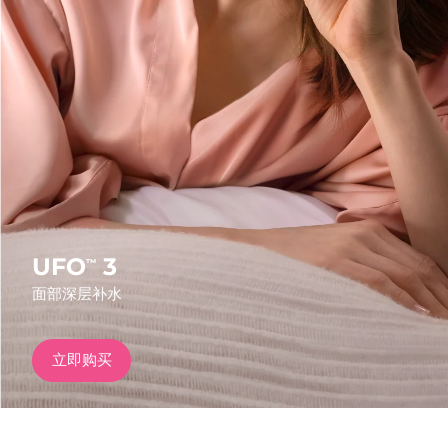
发货国家
美国
预计送达日期
8/9/26
FAQ™ Dual LED Panel
英国
预计送达日期
8/8/26
热门产品
西班牙
预计送达日期
8/8/26
澳大利亚
预计送达日期
8/11/26
法国
预计送达日期
8/8/26
UFO
3
™
特别优惠
畅销产品
面部深层补水
德国
预计送达日期
8/8/26
加拿大
预计送达日期
8/12/26
立即购买
红光疗法
澳大利亚
预计送达日期
8/11/26