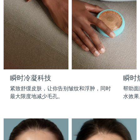
Professional IPL hair removal device
Microcurrent body toning
All hair treatments
All FAQ™ skincare
德国
预计送达日期
8/8/26
FAQ™产品
FAQ™产品
痘肌护理
眼部护理
直布罗陀
PEACH™ 2
LUNA™ 4 body
预计送达日期
8/12/26
FAQ™ products
All anti-aging treatments
All LED treatments
ESPADA™ 2 plus
BEAR™ 2 eyes & lips
IPL hair removal
Massaging body brush
All toning treatments
希腊
预计送达日期
8/8/26
Recurring acne LED therapy
Microcurrent line smoothing device
中国香港特别行政区
预计送达日期
8/9/26
PEACH™ 2 go
SUPERCHARGED™ serum
护发
毛孔护理
ESPADA™ 2
IRIS™ 2
Travel-friendly IPL hair removal
Firming body serum
匈牙利
LUNA™ 4 hair
预计送达日期
8/8/26
KIWI™ derma
Acne treatment device
Rejuvenating eye massager
NEW
瞬时冷凝科技
瞬时
2-in-1 LED scalp massager
Diamond microdermabrasion .
冰岛
预计送达日期
8/9/26
PEACH™ Cooling Prep Gel
紧致舒缓皮肤，让你告别皱纹和浮肿，同时
帮助面
ESPADA™ Blemish Solution
眼部护肤
牙齿美白
Cooling IPL hair removal gel
最大限度地减少毛孔。
水效果
印度尼西亚
预计送达日期
8/6/26
FLIP™ play advanced
KIWI™
Concentrated acne gel
Advanced eye care treatment
issa™ Teeth Whitening Set
LED light hairbrush
Blackhead remover
爱尔兰
预计送达日期
8/8/26
更多的
Dual LED + sonic device & 18% PAP gel
ESPADA™ 设备
眼部护理设备
马恩岛
预计送达日期
8/10/26
LUNA™ Dual-Peptide Scalp
KIWI™ 皮肤护理
All acne treatment devices
All revitalizing eye massagers
Serum
issa™ Teeth Whitening Gel