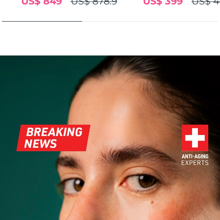
US$ 849
US$ 878.9
US$ 399
US$ 4
FAQ™ 101
FAQ™ 201
中国
LUNA™ 4 mini
面部提拉护理
预计送达日期
8/11/26
NEW
issa™ 4 smile
UFO™ 3 mini
Clinical anti-aging
LED mask
For young skin, T-zone
Premium anti-aging skincare
哥伦比亚
预计送达日期
8/15/26
Hybrid silicone sonic toothbrush
Red light therapy device for young skin
生发
肌肤年轻化
克罗地亚
预计送达日期
8/11/26
FAQ™ 102
FAQ™ 202
LUNA™ 4 go
BEAR™ 设备
FAQ™ 301
FAQ™ 501
issa™ 4 baby
UFO™ 3 go
Advanced clinical anti-aging
LED mask
For travel or gym bag
All premium facelift devices
NEW
塞浦路斯
预计送达日期
8/12/26
LED hair strengthening scalp massager
Full-Spectrum Red Light Therapy
For ages 0-3
Portable red light therapy
捷克
预计送达日期
8/11/26
FAQ™ 103
FAQ™ 211
LUNA™ 护肤
保健品
FAQ™ Scalp Serum
FAQ™ 502
issa™ Teeth Whitening Set
面膜
Luxurious clinical anti-aging set
Anti-aging neck & décolleté LED mask
Premium cleansers & balm
丹麦
预计送达日期
8/11/26
Scalp recovery probiotic serum
Full-Spectrum Red Light Therapy
Dual LED + sonic device & 18% PAP gel
Rejuvenation & hydration
专业治疗
爱沙尼亚
预计送达日期
8/11/26
FAQ™ P1 Primer
FAQ™ 221
LUNA™ 设备
FAQ™护肤品
ISSA™ 设备
UFO™ 设备
Manuka honey primer
Anti-aging LED hand mask
芬兰
FAQ™ Red Light Serum
预计送达日期
8/11/26
All facial cleansing devices
All FAQ™ skincare
All silicone sonic toothbrushes
All deep facial hydration devices
法国
预计送达日期
8/11/26
脱毛
身体护理
FAQ™护肤品
FAQ™护肤品
PEACH™ 2 Pro Max
BEAR™ 2 body
FAQ™产品
FAQ™ skincare
法属波利尼西亚
预计送达日期
8/15/26
All FAQ™ skincare
All FAQ™ skincare