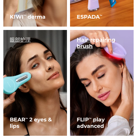
KIWI
derma
ESPADA
TM
TM
眼部护理
Hair-repairing
brush
BEAR
2 eyes &
FLIP
play
TM
TM
lips
advanced