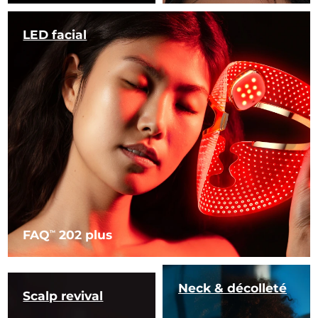
LED facial
FAQ
202 plus
TM
Neck & décolleté
Scalp revival