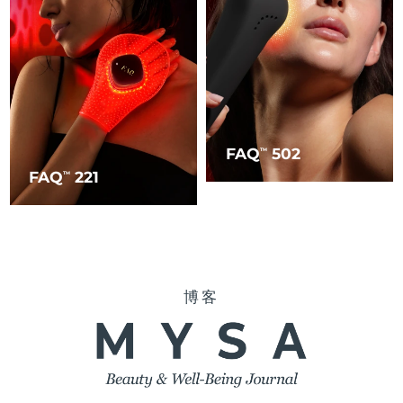
FAQ
502
TM
FAQ
221
TM
博客