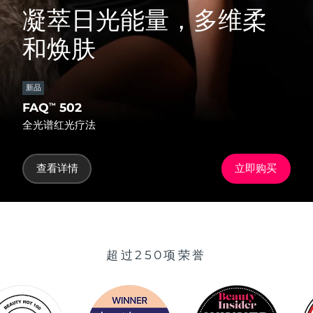
凝萃日光能量，多维柔
和焕肤
新品
FAQ
502
™
全光谱红光疗法
查看详情
立即购买
超过250项荣誉