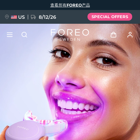
跳
查看所有FOREO产品
转
到
主
要
US
8/12/26
SPECIAL OFFERS
内
容
新品
登录
语言
BREAKING NEWS
用户信息
English
Deutsch
Español
我的设备
FAQ™ Pure Beauty-Tech Elixir
Français
Italiano
Português
我的订单
Polski
Svenska
Русский
Türkçe
简体中文
繁體中文
我的地址
issa™ Teeth Whitening Set
我的订阅