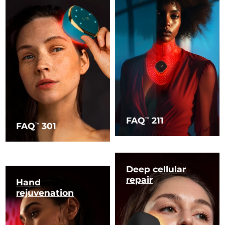
FAQ
211
TM
FAQ
301
TM
Deep cellular
repair
Hand
rejuvenation