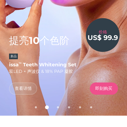
发货国家
美国
预计送达日期
8/12/26
美容偶像，
FAQ™ Dual LED Panel
英国
价格
预计送达日期
8/11/26
低至
US$ 99.9
提亮10个色阶
臻于完美。
50%
无创塑颜，提拉焕亮
千载难逢
热门产品
西班牙
预计送达日期
8/11/26
FOREO 效果，
凭码立享
低至
5折
新品
FDA-CLEARED
更划算！
澳大利亚
预计送达日期
8/14/26
凭码立享
LUNA™ 限时闪购
issa
FAQ
BEAR
Teeth Whitening Set
202 plus
2
™
™
TM
LUNA
全食
™
法国
双LED + 声波仪 & 18% PAP 凝胶
全新升级版抗衰老LED面罩
智能微电流美容仪
预计送达日期
8/11/26
特别优惠
畅销产品
德国
预计送达日期
8/11/26
使用优惠码
查看详情
立即购买
查看详情
发现更多
即刻购买
立即购买
立即购买
加拿大
预计送达日期
8/15/26
红光疗法
澳大利亚
预计送达日期
8/14/26