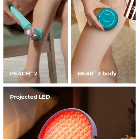
PEACH
2
BEAR
2 body
TM
TM
Projected LED