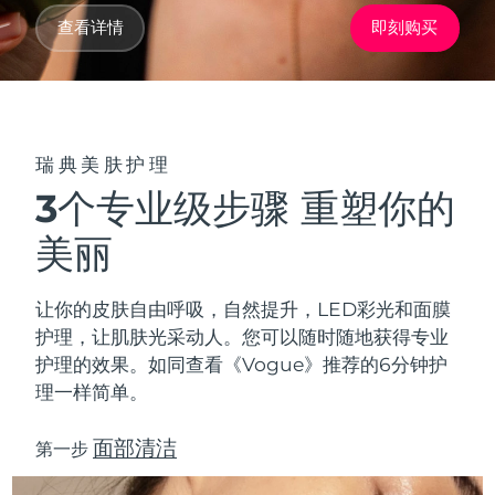
Advanced pore care essentials
以色列
预计送达日期
8/15/26
For healthy hair
18% PAP
查看详情
即刻购买
护肤品
男士
意大利
预计送达日期
8/11/26
日本
预计送达日期
8/14/26
泽西岛
预计送达日期
8/16/26
瑞典美肤护理
全部购买
3个专业级步骤 重塑你的
哈萨克斯坦
预计送达日期
8/13/26
美丽
FOREO APP
科威特
预计送达日期
8/11/26
关于我们
让你的皮肤自由呼吸，自然提升，LED彩光和面膜
拉脱维亚
预计送达日期
8/11/26
护理，让肌肤光采动人。您可以随时随地获得专业
护理的效果。如同查看《Vogue》推荐的6分钟护
黎巴嫩
预计送达日期
8/12/26
理一样简单。
立陶宛
预计送达日期
8/11/26
面部清洁
第一步
卢森堡
预计送达日期
8/11/26