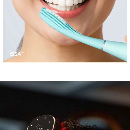
阿拉伯联合酋长国
预计送达日期
8/12/26
英国
预计送达日期
8/11/26
美国
预计送达日期
8/12/26
乌兹别克斯坦
ISSA
预计送达日期
8/16/26
TM
越南
预计送达日期
8/17/26