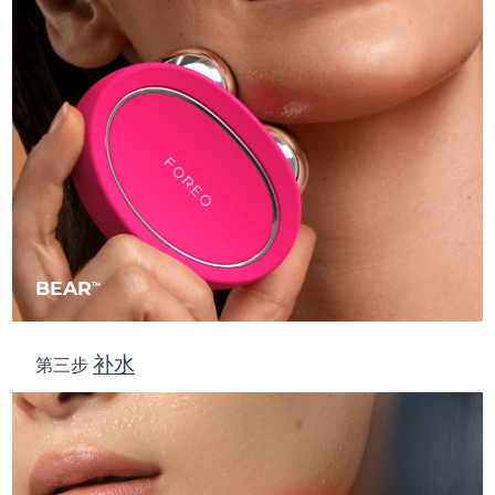
波兰
预计送达日期
8/12/26
葡萄牙
预计送达日期
8/11/26
波多黎各
预计送达日期
8/13/26
卡塔尔
预计送达日期
8/12/26
留尼汪
预计送达日期
8/16/26
BEAR
TM
罗马尼亚
预计送达日期
8/11/26
补水
俄罗斯
预计送达日期
8/19/26
第三步
沙特阿拉伯
预计送达日期
8/12/26
新加坡
预计送达日期
8/13/26