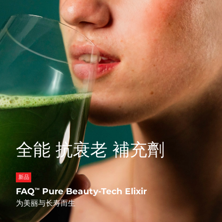
Professional IPL hair removal device
Microcurrent body toning
All hair treatments
All FAQ™ skincare
德国
预计送达日期
8/11/26
FAQ™产品
FAQ™产品
痘肌护理
眼部护理
直布罗陀
PEACH™ 2
LUNA™ 4 body
预计送达日期
8/15/26
FAQ™ products
All anti-aging treatments
All LED treatments
ESPADA™ 2 plus
BEAR™ 2 eyes & lips
IPL hair removal
Massaging body brush
All toning treatments
希腊
预计送达日期
8/11/26
Recurring acne LED therapy
Microcurrent line smoothing device
中国香港特别行政区
预计送达日期
8/12/26
PEACH™ 2 go
SUPERCHARGED™ serum
护发
毛孔护理
ESPADA™ 2
IRIS™ 2
Travel-friendly IPL hair removal
Firming body serum
匈牙利
LUNA™ 4 hair
预计送达日期
8/11/26
KIWI™ derma
Acne treatment device
Rejuvenating eye massager
NEW
2-in-1 LED scalp massager
Diamond microdermabrasion .
冰岛
预计送达日期
8/12/26
PEACH™ Cooling Prep Gel
全能 抗衰老 補充劑
ESPADA™ Blemish Solution
眼部护肤
牙齿美白
Cooling IPL hair removal gel
印度尼西亚
预计送达日期
8/9/26
FLIP™ play advanced
KIWI™
Concentrated acne gel
Advanced eye care treatment
issa™ Teeth Whitening Set
LED light hairbrush
Blackhead remover
爱尔兰
预计送达日期
8/11/26
新品
更多的
Dual LED + sonic device & 18% PAP gel
FAQ
Pure Beauty-Tech Elixir
™
ESPADA™ 设备
眼部护理设备
马恩岛
预计送达日期
8/13/26
LUNA™ Dual-Peptide Scalp
为美丽与长寿而生
KIWI™ 皮肤护理
All acne treatment devices
All revitalizing eye massagers
Serum
issa™ Teeth Whitening Gel