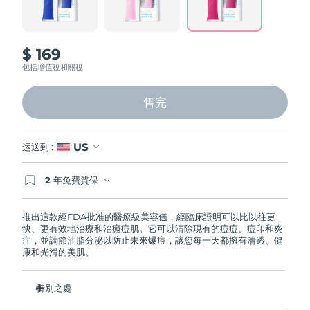
page
中國澳門特別行政區
預計送達日期
8/12/26
link.
馬來西亞
預計送達日期
8/13/26
$ 169
包括增值稅和關稅
馬爾他
預計送達日期
8/10/26
售完
墨西哥
預計送達日期
8/14/26
摩納哥
US
运送到 :
預計送達日期
8/11/26
荷蘭
預計送達日期
8/10/26
2 年免費質保
如果您在2年質保期內發現任何非人為品質問題，
FOREO將免費為您更換產品。
紐西蘭
預計送達日期
8/10/26
推出這款經FDA批准的醫療級美容儀，經臨床證明可以比以往更
快、更有效地治療和治癒痘肌。它可以清除現有的痘痘、痘印和炎
症，並調節油脂分泌以防止未來爆痘，讓您每一天都擁有清透、健
挪威
預計送達日期
8/10/26
康和光滑的美肌。
阿曼
預計送達日期
8/13/26
特別之處
菲律賓
預計送達日期
8/13/26