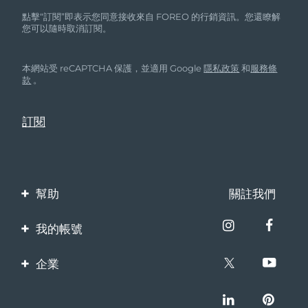
點擊“訂閱”即表示您同意接收來自 FOREO 的行銷資訊。您還瞭解
您可以隨時取消訂閱。
本網站受 reCAPTCHA 保護，並適用 Google
隱私政策
和
服務條
款
。
幫助
關註我們
聯繫我們
我的帳號
訂單與運輸
產品註冊
企業
保修與退換貨
客服支持
關於FOREO
常見問題