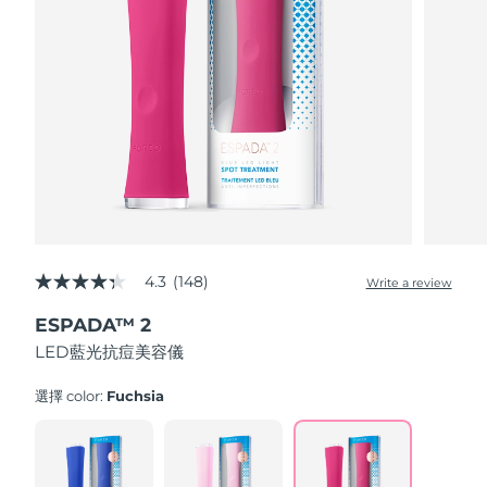
Advanced pore care essentials
以色列
預計送達日期
8/14/26
For healthy hair
18% PAP
護膚品
男士
義大利
預計送達日期
8/10/26
日本
預計送達日期
8/13/26
澤西島
預計送達日期
8/15/26
全部購買
哈薩克
預計送達日期
8/12/26
FOREO APP
科威特
預計送達日期
8/10/26
4.3
(148)
Write a review
4.3
關於我們
out
拉脫維亞
預計送達日期
8/10/26
ESPADA™ 2
of
5
LED藍光抗痘美容儀
stars,
黎巴嫩
預計送達日期
8/11/26
average
rating
選擇 color:
Fuchsia
立陶宛
value.
預計送達日期
8/10/26
Read
148
盧森堡
Reviews.
預計送達日期
8/10/26
Same