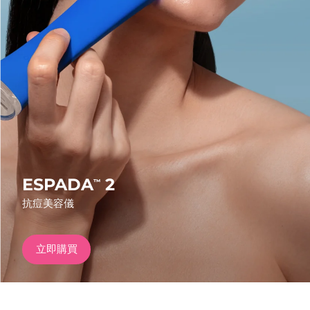
發貨國家
美國
預計送達日期
8/11/26
FAQ™ Dual LED Panel
英國
預計送達日期
8/10/26
熱門產品
西班牙
預計送達日期
8/10/26
澳洲
預計送達日期
8/13/26
法國
預計送達日期
8/10/26
ESPADA
2
™
特別優惠
暢銷產品
抗痘美容儀
德國
預計送達日期
8/10/26
加拿大
預計送達日期
8/14/26
立即購買
紅光療法
澳洲
預計送達日期
8/13/26