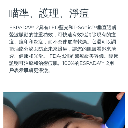
瑞典美膚護理
奧地利
預計送達日期
8/10/26
瞄準、護理、淨痘
巴林
預計送達日期
8/11/26
ESPADA™ 2具有LED藍光和T-Sonic™垂直透膚
面部清潔
緊致提拉
聲波脈動的雙重功效，可快速有效地清除現有的痘
比利時
預計送達日期
8/10/26
痘、痘印和炎症，而不會使皮膚乾燥。它還可以調
LUNA™ 4 套裝
BEAR™ 2 套裝
節油脂分泌以防止未來爆痘，讓您的肌膚看起來清
百慕達
預計送達日期
8/16/26
Anti-aging massage
Microcurrent toning
透、健康和光滑。
FDA批准的醫療級美容儀。臨床
波士尼亞與赫塞哥維納
證明可治療和治癒痘肌。100%的ESPADA™ 2用
預計送達日期
8/13/26
補水保濕
口腔護理
戶表示肌膚更淨澈。
LUNA™ 4 Plus
BEAR™ 2 go
汶萊
預計送達日期
8/15/26
UFO™ 3 套裝
issa™ 4
Massage, LED heating
Microcurrent toning on-the-go
FAQ™ 抗老護理
Deep facial hydration
Hybrid silicone sonic toothbrush
保加利亞
預計送達日期
8/10/26
NEW
LUNA™ 4 Men
BEAR™ 2 eyes & lips
加拿大
預計送達日期
8/14/26
UFO™ 3 LED
issa™ 4 plus
For men, anti-aging massage
Microcurrent line smoothing device
Near-infrared and red light therapy
Smart hybrid silicone sonic toothbrush
智利
預計送達日期
8/14/26
device
抗老
LED 護理