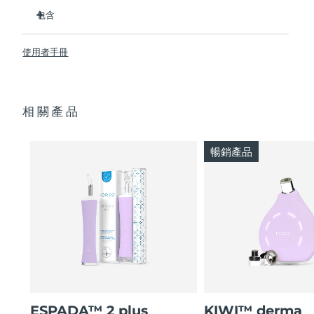
3/4的用戶在第一次使用後表示看到了效果。
包含
100%的用戶回饋肌膚更淨澈。
波蘭
預計送達日期
8/11/26
4/5的用戶回饋痘痘減少了。
ESPADA™ 2
使用者手冊
只需30秒即可護理每個痘痘。
USB 充電線
葡萄牙
預計送達日期
8/10/26
採用抗菌矽膠來阻止細菌傳播。
快速入門指南
天鵝絨般柔軟，適合敏感肌膚。100%防水。USB充電。
基本操作手冊
波多黎各
預計送達日期
8/12/26
相關產品
2年質保 (西班牙、葡萄牙、瑞典：3年質保)
卡達
預計送達日期
8/11/26
暢銷產品
留尼旺
預計送達日期
8/15/26
羅馬尼亞
預計送達日期
8/10/26
俄羅斯
預計送達日期
8/18/26
沙烏地阿拉伯
預計送達日期
8/11/26
新加坡
預計送達日期
8/12/26
ESPADA™ 2 plus
KIWI™ derma