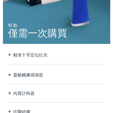
阿拉伯聯合大公國
預計送達日期
8/11/26
英國
預計送達日期
8/10/26
特點
僅需一次購買
美國
預計送達日期
8/11/26
烏茲別克
預計送達日期
8/15/26
精准十字定位紅光
越南
預計送達日期
8/16/26
以極致的精確度定位和護理每個瑕疵。
靈敏觸膚感測器
僅在接觸皮膚的治療區域時啟動LED藍光，以實現
最佳安全性。
內置計時器
每30秒脈衝，讓您知道痘痘何時治療完畢。
抗菌矽膠