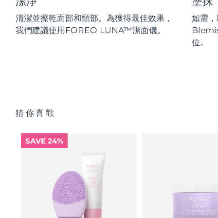
潔淨
塗抹
清潔並擦乾面部和頸部。為獲得最佳效果，
如需，將
我們建議使用FOREO LUNA™潔面儀。
Blem
位。
猜你喜歡
SAVE 24%