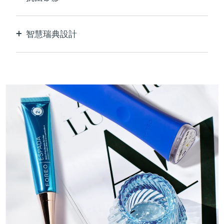
100%防水無孔，防止細菌滋生和傳播。
智慧瑞典設計
天鵝絨般柔軟光滑，對敏感肌膚格外溫和，USB可
充電。