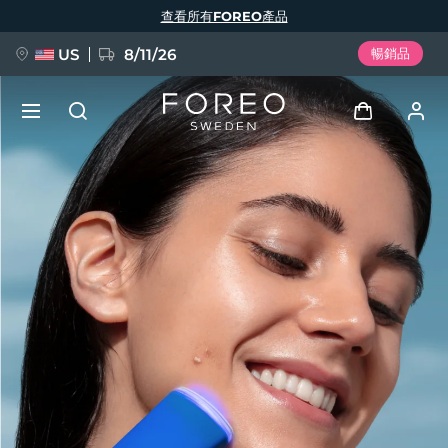
移
查看所有FOREO產品
至
主
內
容
US
8/11/26
暢銷品
新品
登入
語言
BREAKING NEWS
用戶信息
English
Deutsch
Español
我的設備
FAQ™ Pure Beauty-Tech Elixir
Français
Italiano
Português
我的訂單
Polski
Svenska
Русский
Türkçe
简体中文
繁體中文
我的地址
issa™ Teeth Whitening Set
我的訂閱