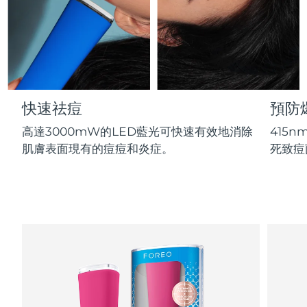
Professional IPL hair removal device
Microcurrent body toning
All hair treatments
All FAQ™ skincare
德國
預計送達日期
8/10/26
FAQ™產品
FAQ™產品
痘肌護理
眼部護理
直布羅陀
PEACH™ 2
LUNA™ 4 body
預計送達日期
8/14/26
FAQ™ products
All anti-aging treatments
All LED treatments
ESPADA™ 2 plus
BEAR™ 2 eyes & lips
IPL hair removal
Massaging body brush
All toning treatments
希臘
預計送達日期
8/10/26
Recurring acne LED therapy
Microcurrent line smoothing device
快速祛痘
預防
中國香港特別行政區
預計送達日期
8/11/26
PEACH™ 2 go
SUPERCHARGED™ serum
護發
毛孔護理
高達3000mW的LED藍光可快速有效地消除
415
ESPADA™ 2
IRIS™ 2
Travel-friendly IPL hair removal
Firming body serum
匈牙利
肌膚表面現有的痘痘和炎症。
死致痘
LUNA™ 4 hair
預計送達日期
8/10/26
KIWI™ derma
Acne treatment device
Rejuvenating eye massager
NEW
2-in-1 LED scalp massager
Diamond microdermabrasion .
冰島
預計送達日期
8/11/26
PEACH™ Cooling Prep Gel
ESPADA™ Blemish Solution
眼部護膚
牙齒美白
Cooling IPL hair removal gel
印尼
預計送達日期
8/8/26
FLIP™ play advanced
KIWI™
Concentrated acne gel
Advanced eye care treatment
issa™ Teeth Whitening Set
LED light hairbrush
Blackhead remover
愛爾蘭
預計送達日期
8/10/26
更多的
Dual LED + sonic device & 18% PAP gel
ESPADA™ 設備
眼部護理設備
曼島
預計送達日期
8/12/26
LUNA™ Dual-Peptide Scalp
KIWI™ 皮肤护理
All acne treatment devices
All revitalizing eye massagers
Serum
issa™ Teeth Whitening Gel