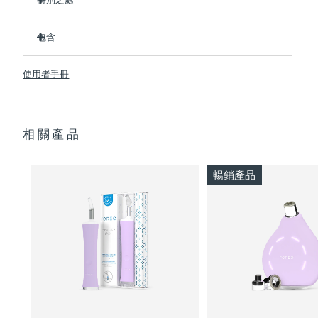
3/4的用戶在第一次使用後表示看到了效果。
波蘭
預計送達日期
8/11/26
包含
100%的用戶回饋肌膚更淨澈。
4/5的用戶回饋痘痘減少了。
ESPADA™ 2
葡萄牙
預計送達日期
8/10/26
使用者手冊
只需30秒即可護理每個痘痘。
USB 充電線
採用抗菌矽膠來阻止細菌傳播。
快速入門指南
波多黎各
預計送達日期
8/12/26
天鵝絨般柔軟，適合敏感肌膚。100%防水。USB充電。
基本操作手冊
卡達
相關產品
預計送達日期
8/11/26
2年質保 (西班牙、葡萄牙、瑞典：3年質保)
留尼旺
預計送達日期
8/15/26
暢銷產品
羅馬尼亞
預計送達日期
8/10/26
俄羅斯
預計送達日期
8/18/26
沙烏地阿拉伯
預計送達日期
8/11/26
新加坡
預計送達日期
8/12/26