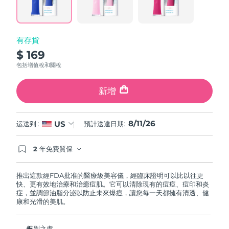
page
中國澳門特別行政區
預計送達日期
8/12/26
link.
馬來西亞
預計送達日期
8/13/26
有存貨
$ 169
馬爾他
預計送達日期
8/10/26
包括增值稅和關稅
墨西哥
預計送達日期
8/14/26
新增
摩納哥
預計送達日期
8/11/26
8/11/26
US
运送到 :
預計送達日期:
荷蘭
預計送達日期
8/10/26
2 年免費質保
紐西蘭
預計送達日期
8/10/26
如果您在2年質保期內發現任何非人為品質問題，
FOREO將免費為您更換產品。
推出這款經FDA批准的醫療級美容儀，經臨床證明可以比以往更
挪威
預計送達日期
8/10/26
快、更有效地治療和治癒痘肌。它可以清除現有的痘痘、痘印和炎
症，並調節油脂分泌以防止未來爆痘，讓您每一天都擁有清透、健
康和光滑的美肌。
阿曼
預計送達日期
8/13/26
菲律賓
特別之處
預計送達日期
8/13/26