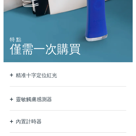
阿拉伯聯合大公國
預計送達日期
8/11/26
英國
預計送達日期
8/10/26
特點
美國
預計送達日期
8/11/26
僅需一次購買
烏茲別克
預計送達日期
8/15/26
越南
預計送達日期
8/16/26
精准十字定位紅光
以極致的精確度定位和護理每個瑕疵。
靈敏觸膚感測器
僅在接觸皮膚的治療區域時啟動LED藍光，以實現
最佳安全性。
內置計時器
每30秒脈衝，讓您知道痘痘何時治療完畢。