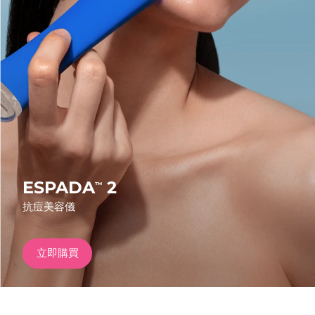
發貨國家
美國
預計送達日期
8/11/26
FAQ™ Dual LED Panel
英國
預計送達日期
8/10/26
熱門產品
西班牙
預計送達日期
8/10/26
澳洲
預計送達日期
8/13/26
法國
預計送達日期
8/10/26
ESPADA
2
™
特別優惠
暢銷產品
抗痘美容儀
德國
預計送達日期
8/10/26
加拿大
預計送達日期
8/14/26
立即購買
紅光療法
澳洲
預計送達日期
8/13/26