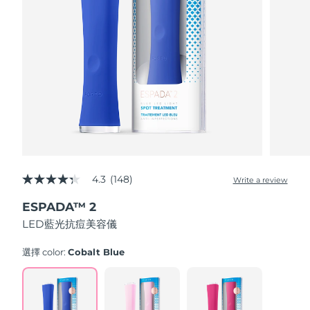
Advanced pore care essentials
以色列
預計送達日期
8/14/26
For healthy hair
18% PAP
護膚品
男士
義大利
預計送達日期
8/10/26
日本
預計送達日期
8/13/26
澤西島
預計送達日期
8/15/26
全部購買
哈薩克
預計送達日期
8/12/26
FOREO APP
科威特
預計送達日期
8/10/26
4.3
(148)
Write a review
4.3
關於我們
out
拉脫維亞
預計送達日期
8/10/26
ESPADA™ 2
of
5
LED藍光抗痘美容儀
stars,
黎巴嫩
預計送達日期
8/11/26
average
rating
選擇 color:
Cobalt Blue
立陶宛
value.
預計送達日期
8/10/26
Read
148
盧森堡
Reviews.
預計送達日期
8/10/26
Same