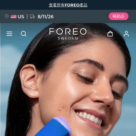
移
查看所有FOREO產品
至
主
內
容
US
8/11/26
暢銷品
新品
登入
語言
BREAKING NEWS
用戶信息
English
Deutsch
Español
我的設備
FAQ™ Pure Beauty-Tech Elixir
Français
Italiano
Português
我的訂單
Polski
Svenska
Русский
Türkçe
简体中文
繁體中文
我的地址
issa™ Teeth Whitening Set
我的訂閱