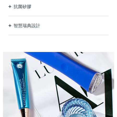
抗菌矽膠
100%防水無孔，防止細菌滋生和傳播。
智慧瑞典設計
天鵝絨般柔軟光滑，對敏感肌膚格外溫和，USB可
充電。