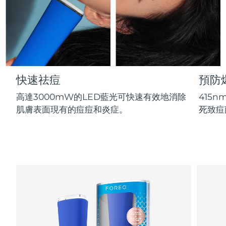
Professional IPL hair removal device
Microcurrent body toning
All hair treatments
All FAQ™ skincare
德國
預計送達日期
8/10/26
FAQ™產品
FAQ™產品
痘肌護理
眼部護理
直布羅陀
PEACH™ 2
LUNA™ 4 body
預計送達日期
8/14/26
FAQ™ products
All anti-aging treatments
All LED treatments
ESPADA™ 2 plus
BEAR™ 2 eyes & lips
IPL hair removal
Massaging body brush
All toning treatments
希臘
預計送達日期
8/10/26
Recurring acne LED therapy
Microcurrent line smoothing device
快速祛痘
預防
中國香港特別行政區
預計送達日期
8/11/26
PEACH™ 2 go
SUPERCHARGED™ serum
護發
毛孔護理
高達3000mW的LED藍光可快速有效地消除
415
ESPADA™ 2
IRIS™ 2
Travel-friendly IPL hair removal
Firming body serum
匈牙利
肌膚表面現有的痘痘和炎症。
死致痘
LUNA™ 4 hair
預計送達日期
8/10/26
KIWI™ derma
Acne treatment device
Rejuvenating eye massager
NEW
2-in-1 LED scalp massager
Diamond microdermabrasion .
冰島
預計送達日期
8/11/26
PEACH™ Cooling Prep Gel
ESPADA™ Blemish Solution
眼部護膚
牙齒美白
Cooling IPL hair removal gel
印尼
預計送達日期
8/8/26
FLIP™ play advanced
KIWI™
Concentrated acne gel
Advanced eye care treatment
issa™ Teeth Whitening Set
LED light hairbrush
Blackhead remover
愛爾蘭
預計送達日期
8/10/26
更多的
Dual LED + sonic device & 18% PAP gel
ESPADA™ 設備
眼部護理設備
曼島
預計送達日期
8/12/26
LUNA™ Dual-Peptide Scalp
KIWI™ 皮肤护理
All acne treatment devices
All revitalizing eye massagers
Serum
issa™ Teeth Whitening Gel