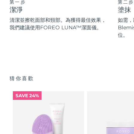
第一步
第二步
潔淨
塗抹
清潔並擦乾面部和頸部。為獲得最佳效果，
如需，將
我們建議使用FOREO LUNA™潔面儀。
Blem
位。
猜你喜歡
SAVE 24%