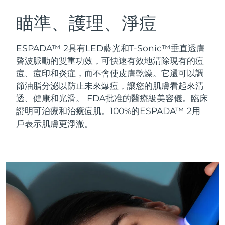
瑞典美膚護理
奧地利
預計送達日期
8/10/26
瞄準、護理、淨痘
巴林
預計送達日期
8/11/26
ESPADA™ 2具有LED藍光和T-Sonic™垂直透膚
面部清潔
緊致提拉
聲波脈動的雙重功效，可快速有效地清除現有的痘
比利時
預計送達日期
8/10/26
痘、痘印和炎症，而不會使皮膚乾燥。它還可以調
LUNA™ 4 套裝
BEAR™ 2 套裝
節油脂分泌以防止未來爆痘，讓您的肌膚看起來清
百慕達
預計送達日期
8/16/26
Anti-aging massage
Microcurrent toning
透、健康和光滑。
FDA批准的醫療級美容儀。臨床
波士尼亞與赫塞哥維納
證明可治療和治癒痘肌。100%的ESPADA™ 2用
預計送達日期
8/13/26
補水保濕
口腔護理
戶表示肌膚更淨澈。
LUNA™ 4 Plus
BEAR™ 2 go
汶萊
預計送達日期
8/15/26
UFO™ 3 套裝
issa™ 4
Massage, LED heating
Microcurrent toning on-the-go
FAQ™ 抗老護理
Deep facial hydration
Hybrid silicone sonic toothbrush
保加利亞
預計送達日期
8/10/26
NEW
LUNA™ 4 Men
BEAR™ 2 eyes & lips
加拿大
預計送達日期
8/14/26
UFO™ 3 LED
issa™ 4 plus
For men, anti-aging massage
Microcurrent line smoothing device
Near-infrared and red light therapy
Smart hybrid silicone sonic toothbrush
智利
預計送達日期
8/14/26
device
抗老
LED 護理