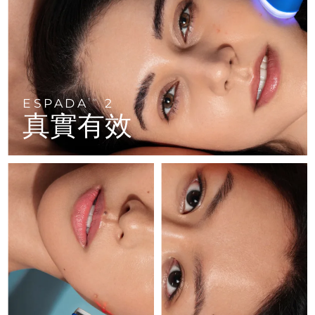
FAQ™ 101
FAQ™ 201
中國
LUNA™ 4 mini
面部提拉護理
預計送達日期
8/10/26
NEW
issa™ 4 smile
UFO™ 3 mini
Clinical anti-aging
LED mask
For young skin, T-zone
Premium anti-aging skincare
哥倫比亞
預計送達日期
8/14/26
Hybrid silicone sonic toothbrush
Red light therapy device for young skin
生髮
肌膚年輕化
克羅埃西亞
預計送達日期
8/10/26
FAQ™ 102
FAQ™ 202
LUNA™ 4 go
BEAR™ 設備
FAQ™ 301
FAQ™ 501
issa™ 4 baby
UFO™ 3 go
Advanced clinical anti-aging
LED mask
For travel or gym bag
All premium facelift devices
NEW
ESPADA
2
賽普勒斯
TM
預計送達日期
8/11/26
LED hair strengthening scalp massager
Full-Spectrum Red Light Therapy
For ages 0-3
Portable red light therapy
真實有效
捷克
預計送達日期
8/10/26
FAQ™ 103
FAQ™ 211
LUNA™護膚
保健品
FAQ™ Scalp Serum
FAQ™ 502
issa™ Teeth Whitening Set
面膜
Luxurious clinical anti-aging set
Anti-aging neck & décolleté LED mask
Premium cleansers & balm
丹麥
預計送達日期
8/10/26
Scalp recovery probiotic serum
Full-Spectrum Red Light Therapy
Dual LED + sonic device & 18% PAP gel
Rejuvenation & hydration
專業治療
愛沙尼亞
預計送達日期
8/10/26
FAQ™ P1 Primer
FAQ™ 221
LUNA™ 設備
FAQ™護膚品
ISSA™ 設備
UFO™ 設備
Manuka honey primer
Anti-aging LED hand mask
芬蘭
FAQ™ Red Light Serum
預計送達日期
8/10/26
All facial cleansing devices
All FAQ™ skincare
All silicone sonic toothbrushes
All deep facial hydration devices
法國
預計送達日期
8/10/26
脫毛
身體護理
FAQ™護膚品
FAQ™護膚品
PEACH™ 2 Pro Max
BEAR™ 2 body
FAQ™產品
FAQ™ skincare
法屬玻里尼西亞
預計送達日期
8/14/26
All FAQ™ skincare
All FAQ™ skincare