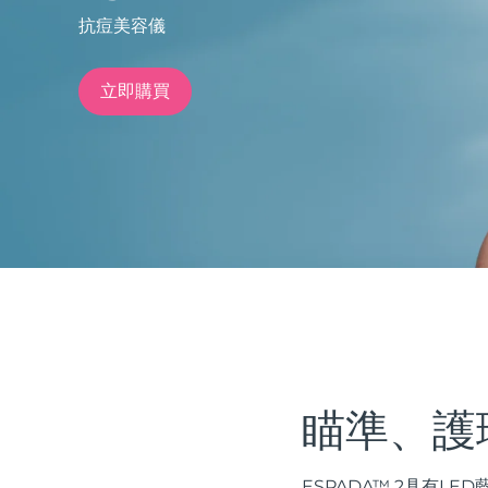
抗痘美容儀
issa™ Teeth Whitening Set
立即購買
FAQ™ Dual LED Panel
熱門產品
特別優惠
暢銷產品
瞄準、護
ESPADA™ 2具有L