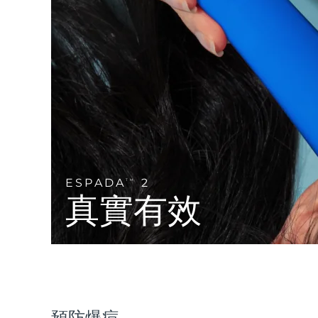
Near-infrared and red light therapy device
Smart hybrid silicone sonic toothbrush
抗老
LED 護理
LUNA™ 4 mini
面部提拉護理
FAQ™ 101
FAQ™ 201
UFO™ 3 mini
issa™ 4 smile
For young skin, T-zone
Premium anti-aging skincare
NEW
Clinical anti-aging
LED mask
Red light therapy device for young skin
Hybrid silicone sonic toothbrush
生髮
LUNA™ 4 go
BEAR™ 設備
肌膚年輕化
FAQ™ 102
FAQ™ 202
UFO™ 3 go
issa™ 4 baby
For travel or gym bag
All premium facelift devices
FAQ™ 301
FAQ™ 501
Advanced clinical anti-aging
LED mask
Portable red light therapy
For ages 0-3
NEW
LED hair strengthening scalp massager
Full-Spectrum Red Light Therapy
LUNA™護膚
ESPADA
2
TM
FAQ™ 103
FAQ™ 211
保健品
面膜
issa™ Teeth Whitening Set
真實有效
Premium cleansers & balm
FAQ™ Scalp Serum
FAQ™ 502
Luxurious clinical anti-aging set
Anti-aging neck & décolleté LED mask
Rejuvenation & hydration
Dual LED + sonic device & 18% PAP gel
Scalp recovery probiotic serum
Full-Spectrum Red Light Therapy
LUNA™ 設備
專業治療
FAQ™ P1 Primer
FAQ™ 221
UFO™ 設備
ISSA™ 設備
All facial cleansing devices
FAQ™護膚品
Manuka honey primer
Anti-aging LED hand mask
FAQ™ Red Light Serum
All deep facial hydration devices
All silicone sonic toothbrushes
All FAQ™ skincare
預防爆痘