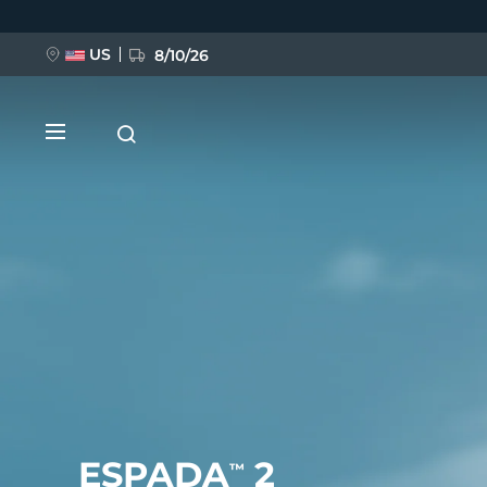
移
至
主
內
US
8/10/26
容
新品
BREAKING NEWS
FAQ™ Pure Beauty-Tech Elixir
ESPADA
2
™