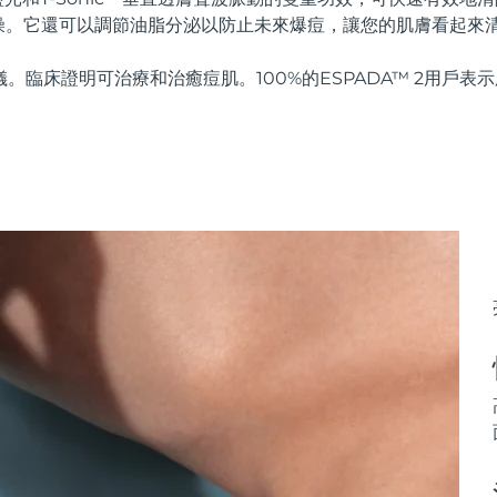
燥。它還可以調節油脂分泌以防止未來爆痘，讓您的肌膚看起來
儀。臨床證明可治療和治癒痘肌。100%的ESPADA™ 2用戶表