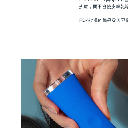
紅光療法
炎症，而不會使皮膚乾
FDA批准的醫療級美容
瑞典美膚護理
面部清潔
緊致提拉
LUNA™ 4 套裝
BEAR™ 2 套裝
Anti-aging massage
Microcurrent toning
補水保濕
口腔護理
LUNA™ 4 Plus
BEAR™ 2 go
UFO™ 3 套裝
issa™ 4
Massage, LED heating
Microcurrent toning on-the-go
Deep facial hydration
Hybrid silicone sonic toothbrush
FAQ™ 抗老護理
LUNA™ 4 Men
BEAR™ 2 eyes & lips
NEW
UFO™ 3 LED
issa™ 4 plus
For men, anti-aging massage
Microcurrent line smoothing device