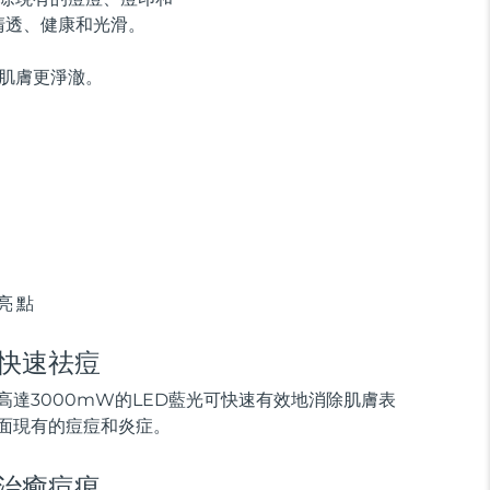
清透、健康和光滑。
示肌膚更淨澈。
亮點
快速祛痘
高達3000mW的LED藍光可快速有效地消除肌膚表
面現有的痘痘和炎症。
治癒痘痕