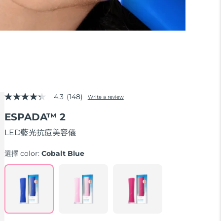
4.3
(148)
Write a review
4.3
out
ESPADA™ 2
of
5
stars,
LED藍光抗痘美容儀
average
rating
選擇 color:
Cobalt Blue
value.
Read
148
Reviews.
Same
page
link.