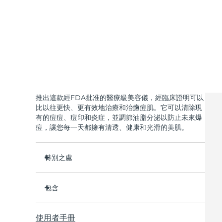
KIWI™ 皮肤护理
All acne treatment devices
All revitalizing eye massagers
Serum
issa™ Teeth Whitening Gel
Advanced pore care essentials
For healthy hair
18% PAP
護膚品
男士
全部購買
推出這款經FDA批准的醫療級美容儀，經臨床證明可以
比以往更快、更有效地治療和治癒痘肌。它可以清除現
有的痘痘、痘印和炎症，並調節油脂分泌以防止未來爆
痘，讓您每一天都擁有清透、健康和光滑的美肌。
FOREO APP
特別之處
關於我們
3/4的用戶在第一次使用後表示看到了效果。
包含
100%的用戶回饋肌膚更淨澈。
4/5的用戶回饋痘痘減少了。
ESPADA™ 2
使用者手冊
只需30秒即可護理每個痘痘。
USB 充電線