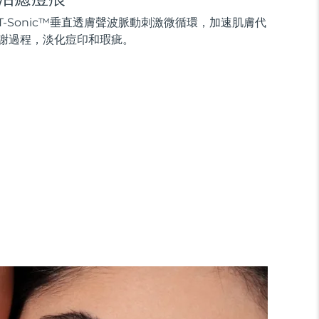
T-Sonic™垂直透膚聲波脈動刺激微循環，加速肌膚代
謝過程，淡化痘印和瑕疵。