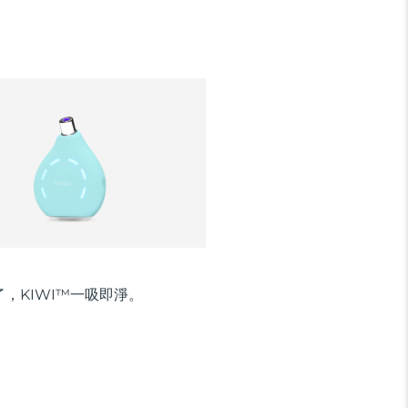
，KIWI™一吸即淨。