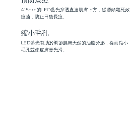
脫毛
FAQ™護膚品
身體護理
FAQ™護膚品
FAQ™產品
FAQ™ skincare
All FAQ™ skincare
All FAQ™ skincare
415nm的LED藍光穿透直達肌膚下方，從源頭殺死致
PEACH™ 2 Pro Max
BEAR™ 2 body
All hair treatments
All FAQ™ skincare
痘菌，防止日後長痘。
Professional IPL hair removal device
Microcurrent body toning
FAQ™產品
FAQ™產品
縮小毛孔
痘肌護理
FAQ™ products
眼部護理
All anti-aging treatments
All LED treatments
PEACH™ 2
LUNA™ 4 body
All toning treatments
LED藍光有助於調節肌膚天然的油脂分泌，從而縮小
ESPADA™ 2 plus
BEAR™ 2 eyes & lips
IPL hair removal
Massaging body brush
毛孔並使皮膚更光滑。
Recurring acne LED therapy
Microcurrent line smoothing device
PEACH™ 2 go
SUPERCHARGED™ serum
護發
毛孔護理
ESPADA™ 2
IRIS™ 2
Travel-friendly IPL hair removal
Firming body serum
LUNA™ 4 hair
KIWI™ derma
Acne treatment device
Rejuvenating eye massager
NEW
2-in-1 LED scalp massager
Diamond microdermabrasion .
PEACH™ Cooling Prep Gel
ESPADA™ Blemish Solution
眼部護膚
牙齒美白
Cooling IPL hair removal gel
FLIP™ play advanced
KIWI™
Concentrated acne gel
Advanced eye care treatment
issa™ Teeth Whitening Set
LED light hairbrush
Blackhead remover
Dual LED + sonic device & 18% PAP gel
更多的
ESPADA™ 設備
眼部護理設備
LUNA™ Dual-Peptide Scalp