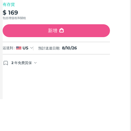
有存貨
$ 169
包括增值稅和關稅
新增
8/10/26
US
运送到 :
預計送達日期:
2 年免費質保
如果您在2年質保期內發現任何非人為品質問題，FOREO
將免費為您更換產品。