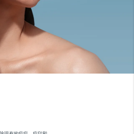
地清除現有的痘痘、痘印和