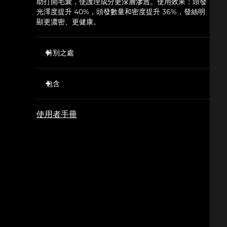
助打開毛囊，使護理成分更深層滲透。使用效果：頭發
光澤度提升 40%，頭發數量和密度提升 36%，發絲明
顯更濃密、更健康。
特別之處
20束LED紅光刺激休眠毛囊，同時強健現有發絲，
防止脫發。
包含
T-Sonic™聲波按摩促進血液循環，使氧氣和營養物
FAQ™ 301
質充分輸送至毛囊，令秀發更濃密、更長。
使用者手冊
FAQ™ Scalp Recovery & Thick Hair Probiotic
637根矽膠刷毛撥開頭發，清除堆積物，確保紅光不
Serum
受阻礙地照射到毛囊。
USB充電
暫時擴張頭皮毛孔，使護發精華更深入地滲透至毛
囊，從而達到最佳效果。
快速操作指南
富含益生菌、紅三葉草和積雪草成分的精華液，平衡
基本操作手冊
頭皮微生物群，同時強健每壹根發絲。
經臨床驗證，短短幾周內，脫發減少41%，頭發數量
和密度提升36%。