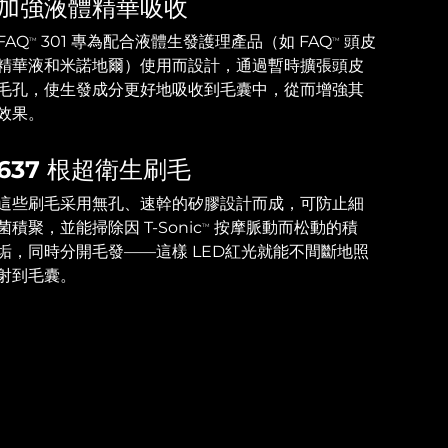
加強液體精華吸收
FAQ
301 專為配合液體生發護理產品（如 FAQ
頭皮
TM
TM
精華液和米諾地爾）使用而設計，通過暫時擴張頭皮
毛孔，使生發成分更好地吸收到毛囊中，從而增強其
效果。
637 根超衛生刷毛
這些刷毛采用無孔、速幹的矽膠設計而成，可防止細
菌積聚，並能掃除因 T-Sonic
按摩脈動而松動的積
TM
垢，同時分開毛發——這樣 LED紅光就能不間斷地照
射到毛囊。