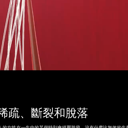
稀疏、斷裂和脫落
 40% 的女性在一生中的某個時刻會經歷脫發。沒有什麽比無效的