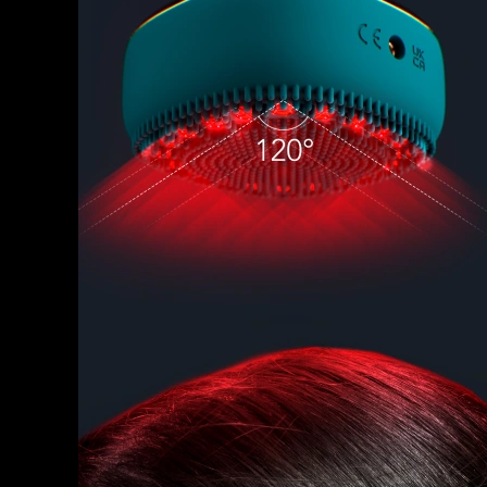
脫毛
FAQ™護膚品
身體護理
FAQ™護膚品
FAQ™產品
FAQ™ skincare
All FAQ™ skincare
All FAQ™ skincare
PEACH™ 2 Pro Max
BEAR™ 2 body
All hair treatments
All FAQ™ skincare
Professional IPL hair removal device
Microcurrent body toning
FAQ™產品
FAQ™產品
痘肌護理
FAQ™ products
眼部護理
All anti-aging treatments
All LED treatments
PEACH™ 2
LUNA™ 4 body
All toning treatments
ESPADA™ 2 plus
BEAR™ 2 eyes & lips
IPL hair removal
Massaging body brush
Recurring acne LED therapy
Microcurrent line smoothing device
PEACH™ 2 go
SUPERCHARGED™ serum
護發
毛孔護理
ESPADA™ 2
IRIS™ 2
Travel-friendly IPL hair removal
Firming body serum
LUNA™ 4 hair
KIWI™ derma
Acne treatment device
Rejuvenating eye massager
NEW
2-in-1 LED scalp massager
Diamond microdermabrasion .
PEACH™ Cooling Prep Gel
ESPADA™ Blemish Solution
眼部護膚
牙齒美白
Cooling IPL hair removal gel
FLIP™ play advanced
KIWI™
Concentrated acne gel
Advanced eye care treatment
issa™ Teeth Whitening Set
LED light hairbrush
Blackhead remover
Dual LED + sonic device & 18% PAP gel
更多的
ESPADA™ 設備
眼部護理設備
LUNA™ Dual-Peptide Scalp