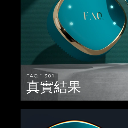
Near-infrared and red light therapy device
Smart hybrid silicone sonic toothbrush
抗老
LED 護理
LUNA™ 4 mini
面部提拉護理
FAQ™ 101
FAQ™ 201
UFO™ 3 mini
issa™ 4 smile
For young skin, T-zone
Premium anti-aging skincare
NEW
Clinical anti-aging
LED mask
Red light therapy device for young skin
Hybrid silicone sonic toothbrush
生髮
LUNA™ 4 go
BEAR™ 設備
肌膚年輕化
FAQ™ 102
FAQ™ 202
UFO™ 3 go
issa™ 4 baby
For travel or gym bag
All premium facelift devices
FAQ™ 301
FAQ™ 501
Advanced clinical anti-aging
LED mask
Portable red light therapy
For ages 0-3
NEW
LED hair strengthening scalp massager
Full-Spectrum Red Light Therapy
LUNA™護膚
FAQ
301
FAQ™ 103
TM
FAQ™ 211
保健品
面膜
issa™ Teeth Whitening Set
Premium cleansers & balm
真實結果
FAQ™ Scalp Serum
FAQ™ 502
Luxurious clinical anti-aging set
Anti-aging neck & décolleté LED mask
Rejuvenation & hydration
Dual LED + sonic device & 18% PAP gel
Scalp recovery probiotic serum
Full-Spectrum Red Light Therapy
LUNA™ 設備
專業治療
FAQ™ P1 Primer
FAQ™ 221
UFO™ 設備
ISSA™ 設備
All facial cleansing devices
FAQ™護膚品
Manuka honey primer
Anti-aging LED hand mask
FAQ™ Red Light Serum
All deep facial hydration devices
All silicone sonic toothbrushes
All FAQ™ skincare