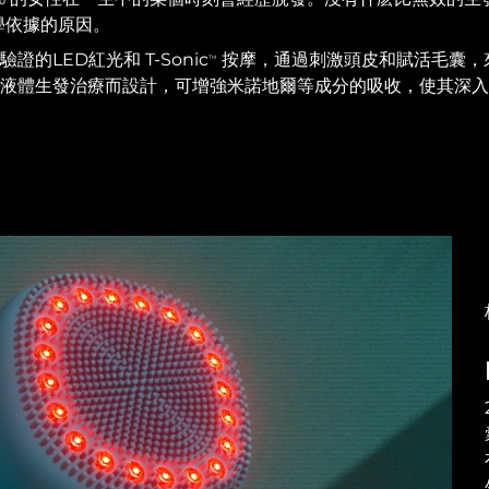
學依據的原因。
驗證的LED紅光和 T-Sonic
按摩，通過刺激頭皮和賦活毛囊，
TM
配合液體生發治療而設計，可增強米諾地爾等成分的吸收，使其深