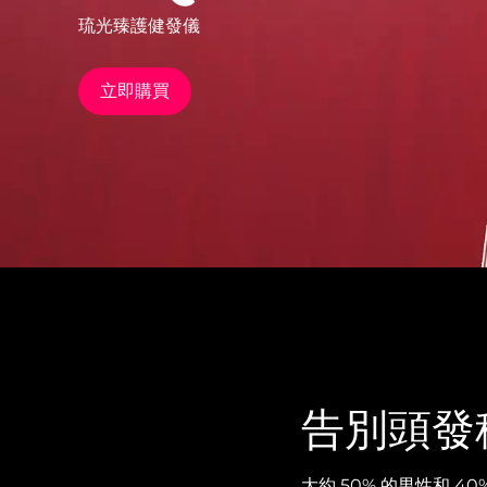
琉光臻護健發儀
issa™ Teeth Whitening Set
立即購買
FAQ™ Dual LED Panel
熱門產品
特別優惠
暢銷產品
告別頭發
大約 50% 的男性和