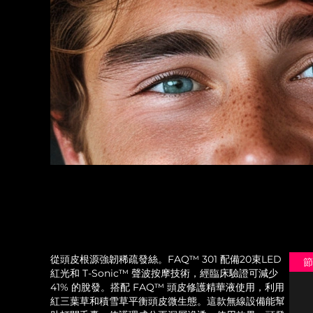
從頭皮根源強韌稀疏發絲。FAQ™ 301 配備20束LED
節
紅光和 T-Sonic™ 聲波按摩技術，經臨床驗證可減少
41% 的脫發。搭配 FAQ™ 頭皮修護精華液使用，利用
紅三葉草和積雪草平衡頭皮微生態。這款無線設備能幫