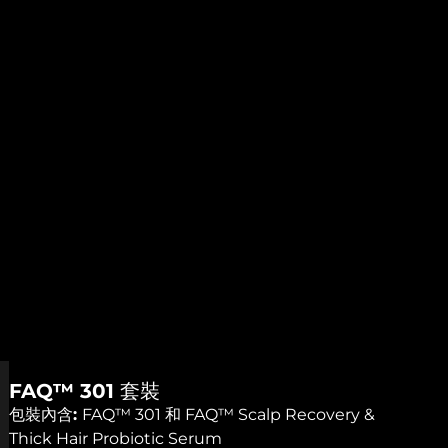
FAQ™ 301 套裝
包裝內含:
FAQ™ 301 和 FAQ™ Scalp Recovery &
Thick Hair Probiotic Serum