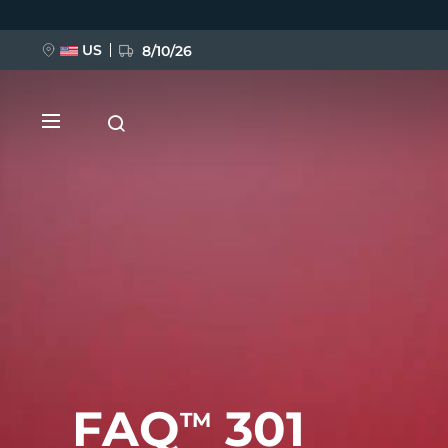
移
至
主
內
US
8/10/26
容
新品
BREAKING NEWS
FAQ™ Pure Beauty-Tech Elixir
FAQ
301
TM