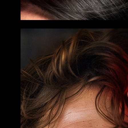
KIWI™ 皮肤护理
All acne treatment devices
All revitalizing eye massagers
Serum
issa™ Teeth Whitening Gel
Advanced pore care essentials
For healthy hair
18% PAP
護膚品
男士
全部購買
FOREO APP
關於我們