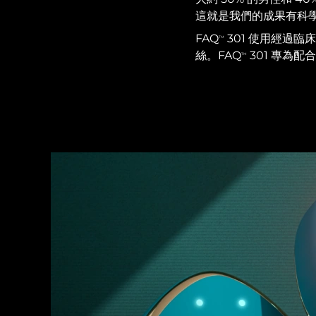
紅光療法
這就是我們的成果有科
FAQ
301 使用經過臨床
TM
絲。FAQ
301 專為
TM
瑞典美膚護理
面部清潔
緊致提拉
LUNA™ 4 套裝
BEAR™ 2 套裝
Anti-aging massage
Microcurrent toning
補水保濕
口腔護理
LUNA™ 4 Plus
BEAR™ 2 go
UFO™ 3 套裝
issa™ 4
Massage, LED heating
Microcurrent toning on-the-go
Deep facial hydration
Hybrid silicone sonic toothbrush
FAQ™ 抗老護理
LUNA™ 4 Men
BEAR™ 2 eyes & lips
NEW
UFO™ 3 LED
issa™ 4 plus
For men, anti-aging massage
Microcurrent line smoothing device