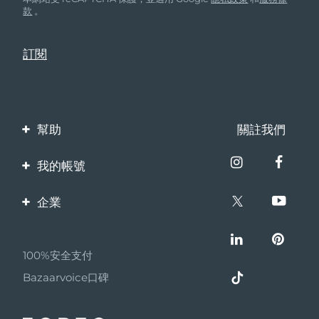
瑞典美膚護理
款
。
奧地利
預計送達日期
08/08/2026
巴林
預計送達日期
09/08/2026
面部清潔
緊致提拉
比利時
預計送達日期
08/08/2026
LUNA™ 4 套裝
BEAR™ 2 套裝
百慕達
預計送達日期
14/08/2026
幫助
關註我們
Anti-aging massage
Microcurrent toning
波士尼亞與赫塞哥維納
預計送達日期
11/08/2026
聯繫我們
我的帳號
補水保濕
口腔護理
LUNA™ 4 Plus
BEAR™ 2 go
訂單與運輸
汶萊
預計送達日期
13/08/2026
產品註冊
UFO™ 3 套裝
issa™ 4
企業
Massage, LED heating
Microcurrent toning on-the-go
保修與退換貨
FAQ™ 抗老護理
Deep facial hydration
Hybrid silicone sonic toothbrush
客服支持
保加利亞
預計送達日期
08/08/2026
關於FOREO
常見問題
NEW
LUNA™ 4 Men
BEAR™ 2 eyes & lips
100%安全支付
加拿大
夥伴計畫
預計送達日期
12/08/2026
UFO™ 3 LED
電池資訊
issa™ 4 plus
For men, anti-aging massage
Microcurrent line smoothing device
Bazaarvoice口碑
Near-infrared and red light therapy
聯盟新聞
Smart hybrid silicone sonic toothbrush
智利
預計送達日期
12/08/2026
device
抗老
LED 護理
MYSA