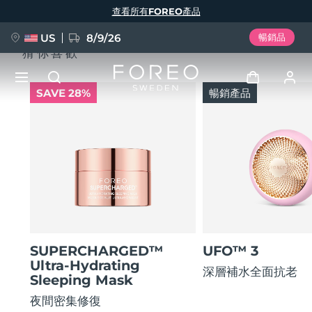
移
查看所有FOREO產品
至
主
內
容
US
8/9/26
暢銷品
猜你喜歡
SAVE 28%
暢銷產品
新品
登入
語言
BREAKING NEWS
用戶信息
English
Deutsch
Español
我的設備
FAQ™ Pure Beauty-Tech Elixir
Français
Italiano
Português
我的訂單
Polski
Svenska
Русский
SUPERCHARGED™
UFO™ 3
Ultra-Hydrating
Türkçe
简体中文
繁體中文
我的地址
深層補水全面抗老
Sleeping Mask
issa™ Teeth Whitening Set
夜間密集修復
我的訂閱