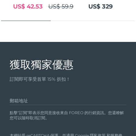
發貨國家
US$ 42.53
US$ 59.9
US$ 329
美國
預計送達日期
09/08/2026
FAQ™ Dual LED Panel
英國
預計送達日期
08/08/2026
熱門產品
西班牙
預計送達日期
08/08/2026
獲取獨家優惠
澳洲
預計送達日期
11/08/2026
法國
預計送達日期
08/08/2026
訂閱即可享受首單 15% 折扣！
特別優惠
暢銷產品
德國
預計送達日期
08/08/2026
郵箱地址
加拿大
預計送達日期
12/08/2026
點擊“訂閱”即表示您同意接收來自 FOREO 的行銷資訊。您還瞭解
紅光療法
您可以隨時取消訂閱。
澳洲
預計送達日期
11/08/2026
本網站受 reCAPTCHA 保護，並適用 Google
隱私政策
和
服務條