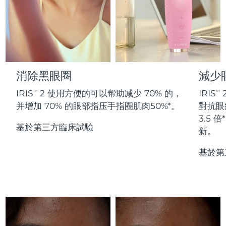
Professional IPL hair removal device
Microcurrent body toning
All hair treatments
All FAQ™ skincare
德國
預計送達日期
8/9/26
FAQ™產品
FAQ™產品
痘肌護理
眼部護理
直布羅陀
PEACH™ 2
LUNA™ 4 body
預計送達日期
8/13/26
FAQ™ products
All anti-aging treatments
All LED treatments
ESPADA™ 2 plus
BEAR™ 2 eyes & lips
IPL hair removal
Massaging body brush
All toning treatments
希臘
預計送達日期
8/9/26
Recurring acne LED therapy
Microcurrent line smoothing device
消除黑眼圈
減少
中國香港特別行政區
預計送達日期
8/10/26
PEACH™ 2 go
SUPERCHARGED™ serum
護發
毛孔護理
IRIS
2 使用方便的可以帮助减少 70% 的，
IRIS
TM
TM
ESPADA™ 2
IRIS™ 2
Travel-friendly IPL hair removal
Firming body serum
并增加 70% 的眼部指压手指圈肌肉50%*。
對抗眼
匈牙利
LUNA™ 4 hair
預計送達日期
8/9/26
KIWI™ derma
Acne treatment device
Rejuvenating eye massager
NEW
3.5
2-in-1 LED scalp massager
Diamond microdermabrasion .
基於第三方臨床試驗
新。
冰島
預計送達日期
8/10/26
PEACH™ Cooling Prep Gel
ESPADA™ Blemish Solution
眼部護膚
基於第
牙齒美白
Cooling IPL hair removal gel
印尼
預計送達日期
8/7/26
FLIP™ play advanced
KIWI™
Concentrated acne gel
Advanced eye care treatment
issa™ Teeth Whitening Set
LED light hairbrush
Blackhead remover
愛爾蘭
預計送達日期
8/9/26
更多的
Dual LED + sonic device & 18% PAP gel
ESPADA™ 設備
眼部護理設備
曼島
預計送達日期
8/11/26
LUNA™ Dual-Peptide Scalp
KIWI™ 皮肤护理
All acne treatment devices
All revitalizing eye massagers
Serum
issa™ Teeth Whitening Gel