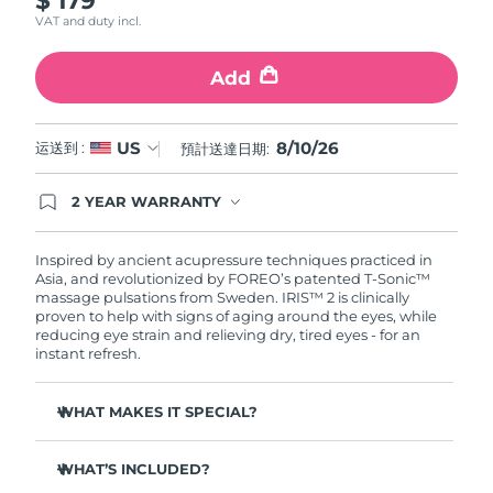
斯洛伐克
預計送達日期
8/9/26
VAT and duty incl.
斯洛維尼亞
預計送達日期
8/9/26
Add
南非
預計送達日期
8/17/26
8/10/26
US
运送到 :
預計送達日期:
南韓
預計送達日期
8/11/26
2 YEAR WARRANTY
Ordering today registers you for full FOREO
西班牙
預計送達日期
8/9/26
warranty coverage. This means if you experience
issues within 2-year of purchase, FOREO will
Inspired by ancient acupressure techniques practiced in
replace your product free of charge.
Asia, and revolutionized by FOREO’s patented T-Sonic™
瑞典
預計送達日期
8/9/26
massage pulsations from Sweden. IRIS™ 2 is clinically
proven to help with signs of aging around the eyes, while
瑞士
預計送達日期
8/9/26
reducing eye strain and relieving dry, tired eyes - for an
instant refresh.
台灣
預計送達日期
8/14/26
WHAT MAKES IT SPECIAL?
泰國
預計送達日期
8/13/26
Ophthalmologist approved as a safe and effective eye
care treatment.
WHAT’S INCLUDED?
土耳其
預計送達日期
8/10/26