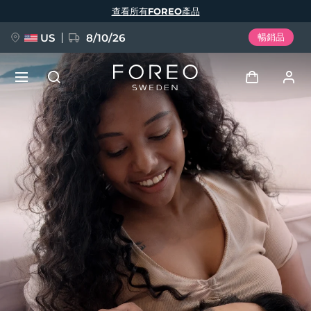
移
查看所有FOREO產品
至
主
內
容
US
8/10/26
暢銷品
新品
登入
語言
BREAKING NEWS
用戶信息
English
Deutsch
Español
我的設備
FAQ™ Pure Beauty-Tech Elixir
Français
Italiano
Português
我的訂單
Polski
Svenska
Русский
Türkçe
简体中文
繁體中文
我的地址
issa™ Teeth Whitening Set
我的訂閱