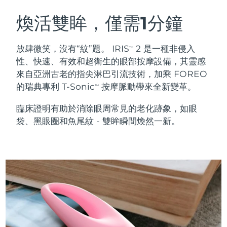
瑞典美膚護理
奧地利
預計送達日期
8/9/26
煥活雙眸，僅需1分鐘
巴林
預計送達日期
8/10/26
放肆微笑，沒有“紋”題。 IRIS
2 是一種非侵入
TM
面部清潔
緊致提拉
性、快速、有效和超衛生的眼部按摩設備，其靈感
比利時
預計送達日期
8/9/26
來自亞洲古老的指尖淋巴引流技術，加乘 FOREO
LUNA™ 4 套裝
BEAR™ 2 套裝
的瑞典專利 T-Sonic
按摩脈動帶來全新變革。
百慕達
預計送達日期
8/15/26
TM
Anti-aging massage
Microcurrent toning
臨床證明有助於消除眼周常見的老化跡象，如眼
波士尼亞與赫塞哥維納
預計送達日期
8/12/26
袋、黑眼圈和魚尾紋 - 雙眸瞬間煥然一新。
補水保濕
口腔護理
LUNA™ 4 Plus
BEAR™ 2 go
汶萊
預計送達日期
8/14/26
UFO™ 3 套裝
issa™ 4
Massage, LED heating
Microcurrent toning on-the-go
FAQ™ 抗老護理
Deep facial hydration
Hybrid silicone sonic toothbrush
保加利亞
預計送達日期
8/9/26
NEW
LUNA™ 4 Men
BEAR™ 2 eyes & lips
加拿大
預計送達日期
8/13/26
UFO™ 3 LED
issa™ 4 plus
For men, anti-aging massage
Microcurrent line smoothing device
Near-infrared and red light therapy
Smart hybrid silicone sonic toothbrush
智利
預計送達日期
8/13/26
device
抗老
LED 護理