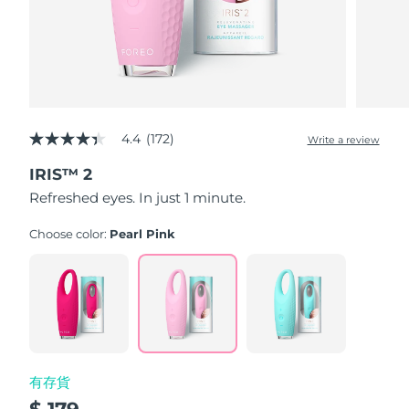
波蘭
預計送達日期
8/10/26
葡萄牙
預計送達日期
8/9/26
波多黎各
預計送達日期
8/11/26
4.4
(172)
Write a review
4.4
out
卡達
預計送達日期
8/10/26
IRIS™ 2
of
5
Refreshed eyes. In just 1 minute.
stars,
留尼旺
預計送達日期
8/14/26
average
rating
Choose color:
Pearl Pink
value.
羅馬尼亞
預計送達日期
8/9/26
Read
172
Reviews.
俄羅斯
預計送達日期
8/17/26
Same
page
link.
沙烏地阿拉伯
預計送達日期
8/10/26
有存貨
新加坡
預計送達日期
8/11/26
$ 179