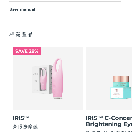
3.5x more effective at reducing under-eye bags*
IRIS
2
™
Reduces dark circles by 70%, and crow's feet & fine lines
User manual
USB charging cable
阿拉伯聯合大公國
預計送達日期
8/10/26
by 43%*
Quick start guide
Smoothes eye contour by 80% & firms skin under eyes
英國
by 51%*
General manual
預計送達日期
8/9/26
相關產品
Increases absorption of eye care ingredients by 84%*
2-year warranty (Spain, Portugal, Sweden: 3-year
warranty)
美國
預計送達日期
8/10/26
84% of users report a refreshed eye contour after use.
SAVE 28%
烏茲別克
預計送達日期
8/14/26
越南
預計送達日期
8/15/26
IRIS™
IRIS™ C-Concen
Brightening E
亮眼按摩儀