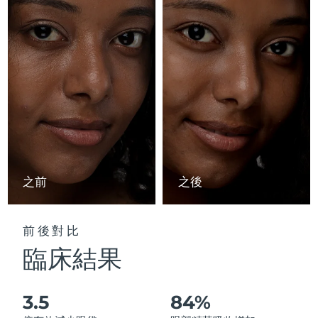
Advanced pore care essentials
以色列
預計送達日期
8/13/26
For healthy hair
18% PAP
護膚品
男士
義大利
預計送達日期
8/9/26
日本
預計送達日期
8/12/26
澤西島
預計送達日期
8/14/26
全部購買
哈薩克
預計送達日期
8/11/26
FOREO APP
科威特
預計送達日期
8/9/26
之前
之後
關於我們
拉脫維亞
預計送達日期
8/9/26
前後對比
黎巴嫩
預計送達日期
8/10/26
臨床結果
立陶宛
預計送達日期
8/9/26
3.5
84%
盧森堡
預計送達日期
8/9/26