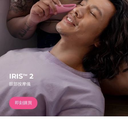
發貨國家
美國
預計送達日期
8/10/26
FAQ™ Dual LED Panel
英國
預計送達日期
8/9/26
熱門產品
西班牙
預計送達日期
8/9/26
澳洲
預計送達日期
8/12/26
法國
預計送達日期
8/9/26
IRIS
2
TM
特別優惠
暢銷產品
眼部按摩儀
德國
預計送達日期
8/9/26
加拿大
預計送達日期
8/13/26
即刻購買
紅光療法
澳洲
預計送達日期
8/12/26