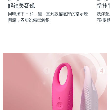
解鎖美容儀
塗抹
同時按下 + 和 - 鍵，直到設備底部的指示燈
洗淨並
閃爍，表明設備已解鎖。
霜/眼