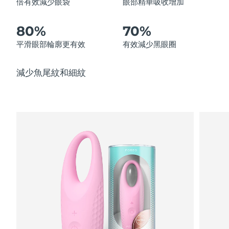
倍有效減少眼袋
眼部精華吸收增加
中國澳門特別行政區
預計送達日期
8/11/26
80%
70%
馬來西亞
預計送達日期
8/12/26
平滑眼部輪廓更有效
有效減少黑眼圈
馬爾他
預計送達日期
8/9/26
減少魚尾紋和細紋
墨西哥
預計送達日期
8/13/26
摩納哥
預計送達日期
8/10/26
荷蘭
預計送達日期
8/9/26
紐西蘭
預計送達日期
8/9/26
挪威
預計送達日期
8/9/26
阿曼
預計送達日期
8/12/26
菲律賓
預計送達日期
8/12/26