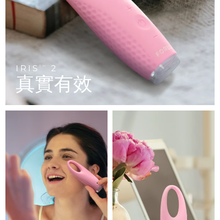
FAQ™ 101
FAQ™ 201
中國
LUNA™ 4 mini
面部提拉護理
預計送達日期
8/9/26
NEW
issa™ 4 smile
UFO™ 3 mini
Clinical anti-aging
LED mask
For young skin, T-zone
Premium anti-aging skincare
哥倫比亞
預計送達日期
8/13/26
Hybrid silicone sonic toothbrush
Red light therapy device for young skin
生髮
肌膚年輕化
克羅埃西亞
預計送達日期
8/9/26
FAQ™ 102
FAQ™ 202
LUNA™ 4 go
BEAR™ 設備
FAQ™ 301
FAQ™ 501
issa™ 4 baby
UFO™ 3 go
Advanced clinical anti-aging
LED mask
For travel or gym bag
All premium facelift devices
IRIS
2
NEW
TM
賽普勒斯
預計送達日期
8/10/26
LED hair strengthening scalp massager
Full-Spectrum Red Light Therapy
真實有效
For ages 0-3
Portable red light therapy
捷克
預計送達日期
8/9/26
FAQ™ 103
FAQ™ 211
LUNA™護膚
保健品
FAQ™ Scalp Serum
FAQ™ 502
issa™ Teeth Whitening Set
面膜
Luxurious clinical anti-aging set
Anti-aging neck & décolleté LED mask
Premium cleansers & balm
丹麥
預計送達日期
8/9/26
Scalp recovery probiotic serum
Full-Spectrum Red Light Therapy
Dual LED + sonic device & 18% PAP gel
Rejuvenation & hydration
專業治療
愛沙尼亞
預計送達日期
8/9/26
FAQ™ P1 Primer
FAQ™ 221
LUNA™ 設備
FAQ™護膚品
ISSA™ 設備
UFO™ 設備
Manuka honey primer
Anti-aging LED hand mask
芬蘭
FAQ™ Red Light Serum
預計送達日期
8/9/26
All facial cleansing devices
All FAQ™ skincare
All silicone sonic toothbrushes
All deep facial hydration devices
法國
預計送達日期
8/9/26
脫毛
身體護理
FAQ™護膚品
FAQ™護膚品
PEACH™ 2 Pro Max
BEAR™ 2 body
FAQ™產品
FAQ™ skincare
法屬玻里尼西亞
預計送達日期
8/13/26
All FAQ™ skincare
All FAQ™ skincare