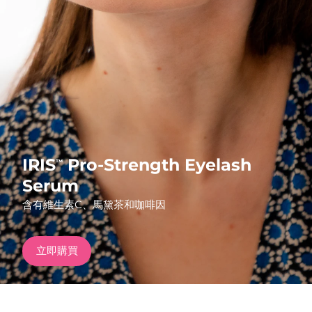
發貨國家
美國
預計送達日期
8/11/26
FAQ™ Dual LED Panel
英國
預計送達日期
8/10/26
熱門產品
西班牙
預計送達日期
8/10/26
澳洲
預計送達日期
8/13/26
IRIS
Pro-Strength Eyelash
™
法國
預計送達日期
8/10/26
Serum
特別優惠
暢銷產品
含有維生素C、馬黛茶和咖啡因
德國
預計送達日期
8/10/26
加拿大
預計送達日期
8/14/26
立即購買
紅光療法
澳洲
預計送達日期
8/13/26