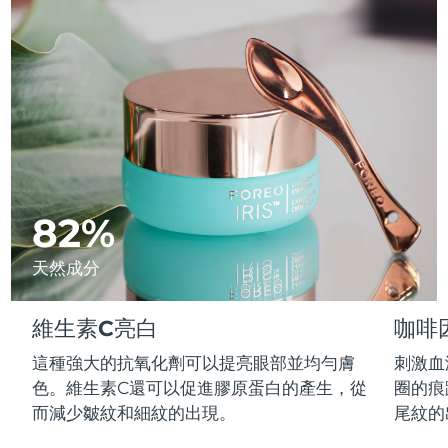
Advanced pore care essentials
以色列
預計送達日期
8/14/26
For healthy hair
18% PAP
護膚品
男士
義大利
預計送達日期
8/10/26
日本
預計送達日期
8/13/26
澤西島
預計送達日期
8/15/26
全部購買
哈薩克
預計送達日期
8/12/26
82%
FOREO APP
科威特
預計送達日期
8/10/26
天然成分
關於我們
拉脫維亞
預計送達日期
8/10/26
維生素C亮白
咖啡
黎巴嫩
預計送達日期
8/11/26
這種強大的抗氧化劑可以提亮眼部並均勻膚
刺激血
立陶宛
預計送達日期
8/10/26
色。維生素C還可以促進膠原蛋白的產生，從
圈的痕
而減少皺紋和細紋的出現。
尾紋的
盧森堡
預計送達日期
8/10/26