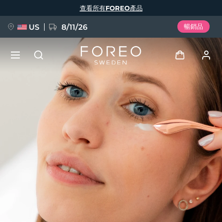
移
查看所有FOREO產品
至
主
內
容
US
8/11/26
暢銷品
新品
登入
語言
BREAKING NEWS
用戶信息
English
Deutsch
Español
我的設備
FAQ™ Pure Beauty-Tech Elixir
Français
Italiano
Português
我的訂單
Polski
Svenska
Русский
Türkçe
简体中文
繁體中文
我的地址
issa™ Teeth Whitening Set
我的訂閱