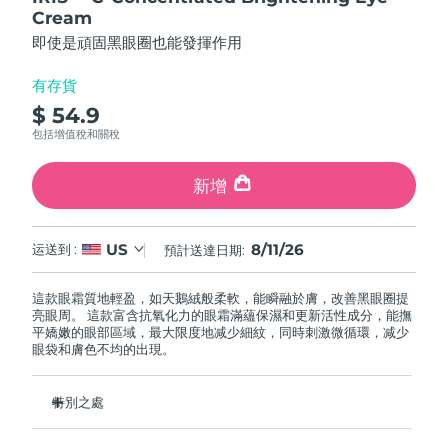
FAQ™ 101
FAQ™ 201
中國
LUNA™ 4 mini
面部提拉護理
預計送達日期
8/10/26
Same
Cream
NEW
issa™ 4 smile
page
UFO™ 3 mini
Clinical anti-aging
LED mask
For young skin, T-zone
Premium anti-aging skincare
即使是頑固黑眼圈也能發揮作用
link.
哥倫比亞
預計送達日期
8/14/26
Hybrid silicone sonic toothbrush
Red light therapy device for young skin
有存貨
生髮
肌膚年輕化
克羅埃西亞
預計送達日期
8/10/26
FAQ™ 102
FAQ™ 202
LUNA™ 4 go
BEAR™ 設備
$ 54.9
FAQ™ 301
FAQ™ 501
issa™ 4 baby
UFO™ 3 go
Advanced clinical anti-aging
LED mask
For travel or gym bag
All premium facelift devices
包括增值稅和關稅
NEW
賽普勒斯
預計送達日期
8/11/26
LED hair strengthening scalp massager
Full-Spectrum Red Light Therapy
For ages 0-3
Portable red light therapy
新增
捷克
預計送達日期
8/10/26
FAQ™ 103
FAQ™ 211
LUNA™護膚
保健品
FAQ™ Scalp Serum
FAQ™ 502
issa™ Teeth Whitening Set
面膜
Luxurious clinical anti-aging set
Anti-aging neck & décolleté LED mask
Premium cleansers & balm
丹麥
預計送達日期
8/10/26
8/11/26
US
运送到 :
預計送達日期:
Scalp recovery probiotic serum
Full-Spectrum Red Light Therapy
Dual LED + sonic device & 18% PAP gel
Rejuvenation & hydration
專業治療
愛沙尼亞
預計送達日期
8/10/26
這款眼霜質地輕盈，如天鵝絨般柔軟，能瞬融於膚，改善黑眼圈提
FAQ™ P1 Primer
FAQ™ 221
LUNA™ 設備
亮眼周。 這款富含抗氧化力的眼霜滿蘊保濕和更新活性成分，能撫
FAQ™護膚品
ISSA™ 設備
UFO™ 設備
平嬌嫩的眼部區域，最大限度地减少細紋，同時刺激微循環，减少
Manuka honey primer
Anti-aging LED hand mask
芬蘭
FAQ™ Red Light Serum
預計送達日期
8/10/26
All facial cleansing devices
眼袋和膚色不均的出現。
All FAQ™ skincare
All silicone sonic toothbrushes
All deep facial hydration devices
法國
預計送達日期
8/10/26
脫毛
身體護理
特別之處
FAQ™護膚品
FAQ™護膚品
PEACH™ 2 Pro Max
BEAR™ 2 body
FAQ™產品
FAQ™ skincare
法屬玻里尼西亞
預計送達日期
8/14/26
All FAQ™ skincare
All FAQ™ skincare
提亮眼部，甚至可以解決最頑固的黑眼圈。