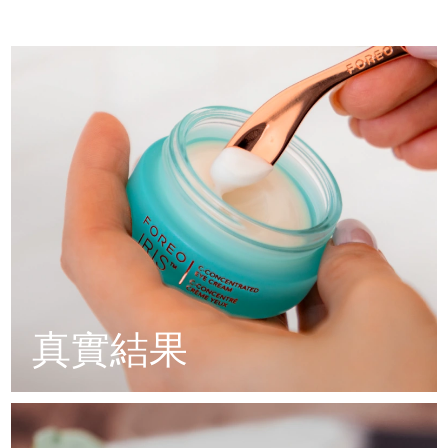
Professional IPL hair removal device
Microcurrent body toning
All hair treatments
All FAQ™ skincare
促進膠原蛋白的產生，撫平紋路。
德國
預計送達日期
8/10/26
減輕浮腫，同時強韌眼下嬌嫩肌膚。
FAQ™產品
FAQ™產品
痘肌護理
眼部護理
盈潤眼部下方，減輕淚溝。
直布羅陀
PEACH™ 2
LUNA™ 4 body
預計送達日期
8/14/26
FAQ™ products
All anti-aging treatments
All LED treatments
滋潤並提升皮膚彈性，防止自由基的侵害。
ESPADA™ 2 plus
BEAR™ 2 eyes & lips
IPL hair removal
Massaging body brush
All toning treatments
希臘
預計送達日期
8/10/26
Recurring acne LED therapy
Microcurrent line smoothing device
中國香港特別行政區
預計送達日期
8/11/26
PEACH™ 2 go
SUPERCHARGED™ serum
護發
毛孔護理
ESPADA™ 2
IRIS™ 2
Travel-friendly IPL hair removal
Firming body serum
匈牙利
LUNA™ 4 hair
預計送達日期
8/10/26
KIWI™ derma
Acne treatment device
Rejuvenating eye massager
NEW
2-in-1 LED scalp massager
Diamond microdermabrasion .
冰島
預計送達日期
8/11/26
PEACH™ Cooling Prep Gel
ESPADA™ Blemish Solution
眼部護膚
牙齒美白
Cooling IPL hair removal gel
印尼
預計送達日期
8/8/26
FLIP™ play advanced
KIWI™
Concentrated acne gel
Advanced eye care treatment
真實結果
issa™ Teeth Whitening Set
LED light hairbrush
Blackhead remover
愛爾蘭
預計送達日期
8/10/26
更多的
Dual LED + sonic device & 18% PAP gel
ESPADA™ 設備
眼部護理設備
曼島
預計送達日期
8/12/26
LUNA™ Dual-Peptide Scalp
KIWI™ 皮肤护理
All acne treatment devices
All revitalizing eye massagers
Serum
issa™ Teeth Whitening Gel