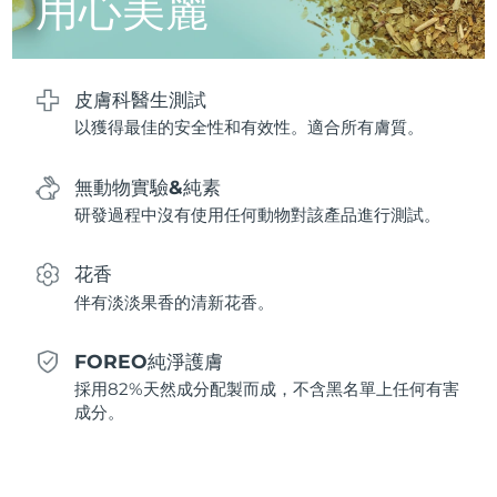
用心美麗
波蘭
預計送達日期
8/11/26
皮膚科醫生測試
葡萄牙
預計送達日期
8/10/26
以獲得最佳的安全性和有效性。適合所有膚質。
波多黎各
預計送達日期
8/12/26
無動物實驗&純素
卡達
預計送達日期
8/11/26
研發過程中沒有使用任何動物對該產品進行測試。
留尼旺
預計送達日期
8/15/26
花香
伴有淡淡果香的清新花香。
羅馬尼亞
預計送達日期
8/10/26
FOREO純淨護膚
俄羅斯
預計送達日期
8/18/26
採用82%天然成分配製而成，不含黑名單上任何有害
成分。
沙烏地阿拉伯
預計送達日期
8/11/26
新加坡
預計送達日期
8/12/26