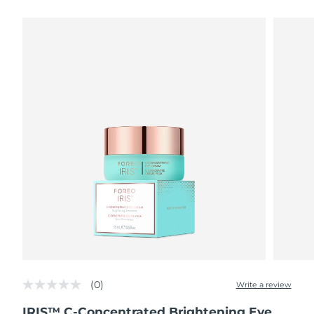
瑞典美膚護理
奧地利
預計送達日期
8/10/26
巴林
預計送達日期
8/11/26
面部清潔
緊致提拉
比利時
預計送達日期
8/10/26
LUNA™ 4 套裝
BEAR™ 2 套裝
百慕達
預計送達日期
8/16/26
Anti-aging massage
Microcurrent toning
波士尼亞與赫塞哥維納
預計送達日期
8/13/26
補水保濕
口腔護理
LUNA™ 4 Plus
BEAR™ 2 go
汶萊
預計送達日期
8/15/26
UFO™ 3 套裝
issa™ 4
Massage, LED heating
Microcurrent toning on-the-go
FAQ™ 抗老護理
Deep facial hydration
Hybrid silicone sonic toothbrush
保加利亞
預計送達日期
8/10/26
NEW
LUNA™ 4 Men
BEAR™ 2 eyes & lips
加拿大
預計送達日期
8/14/26
UFO™ 3 LED
issa™ 4 plus
For men, anti-aging massage
Microcurrent line smoothing device
Near-infrared and red light therapy
Smart hybrid silicone sonic toothbrush
(0)
智利
預計送達日期
8/14/26
Write a review
No
device
抗老
LED 護理
rating
IRIS™ C-Concentrated Brightening Eye
value