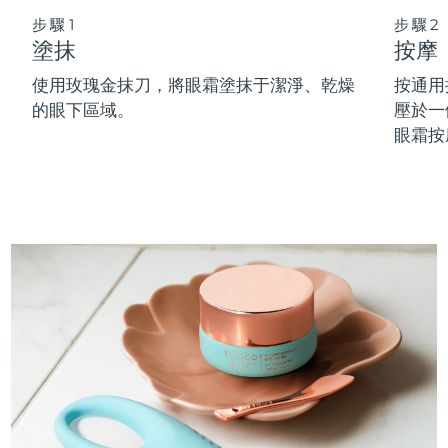
步驟1
步驟2
阿拉伯聯合大公國
預計送達日期
8/11/26
塗抹
按摩
使用玫瑰金抹刀，將眼霜塗抹于潔淨、乾燥
按通用
英國
預計送達日期
8/10/26
的眼下區域。
壓於一
眼霜按
美國
預計送達日期
8/11/26
烏茲別克
預計送達日期
8/15/26
越南
預計送達日期
8/16/26