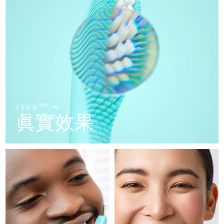
FAQ™ 101
FAQ™ 201
中國
LUNA™ 4 mini
面部提拉護理
預計送達日期
8/8/26
NEW
issa™ 4 smile
UFO™ 3 mini
Clinical anti-aging
LED mask
For young skin, T-zone
Premium anti-aging skincare
哥倫比亞
預計送達日期
8/12/26
Hybrid silicone sonic toothbrush
Red light therapy device for young skin
生髮
肌膚年輕化
克羅埃西亞
預計送達日期
8/8/26
FAQ™ 102
FAQ™ 202
LUNA™ 4 go
BEAR™ 設備
FAQ™ 301
FAQ™ 501
issa™ 4 baby
UFO™ 3 go
Advanced clinical anti-aging
LED mask
For travel or gym bag
All premium facelift devices
NEW
賽普勒斯
預計送達日期
8/9/26
LED hair strengthening scalp massager
Full-Spectrum Red Light Therapy
For ages 0-3
Portable red light therapy
捷克
預計送達日期
8/8/26
FAQ™ 103
FAQ™ 211
LUNA™護膚
保健品
issa™ 4
FAQ™ Scalp Serum
FAQ™ 502
issa™ Teeth Whitening Set
眞實效果
面膜
Luxurious clinical anti-aging set
Anti-aging neck & décolleté LED mask
Premium cleansers & balm
丹麥
預計送達日期
8/8/26
Scalp recovery probiotic serum
Full-Spectrum Red Light Therapy
Dual LED + sonic device & 18% PAP gel
Rejuvenation & hydration
專業治療
愛沙尼亞
預計送達日期
8/8/26
FAQ™ P1 Primer
FAQ™ 221
LUNA™ 設備
FAQ™護膚品
ISSA™ 設備
UFO™ 設備
Manuka honey primer
Anti-aging LED hand mask
芬蘭
FAQ™ Red Light Serum
預計送達日期
8/8/26
All facial cleansing devices
All FAQ™ skincare
All silicone sonic toothbrushes
All deep facial hydration devices
法國
預計送達日期
8/8/26
脫毛
身體護理
FAQ™護膚品
FAQ™護膚品
PEACH™ 2 Pro Max
BEAR™ 2 body
FAQ™產品
FAQ™ skincare
法屬玻里尼西亞
預計送達日期
8/12/26
All FAQ™ skincare
All FAQ™ skincare