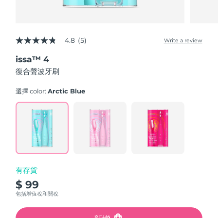
4.8
(5)
Write a review
4.8
out
issa™ 4
of
5
復合聲波牙刷
stars,
average
rating
選擇 color:
Arctic Blue
value.
Read
5
Reviews.
Same
page
link.
有存貨
$ 99
包括增值稅和關稅