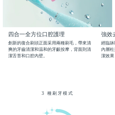
Advanced pore care essentials
以色列
預計送達日期
8/12/26
For healthy hair
18% PAP
護膚品
男士
義大利
預計送達日期
8/8/26
日本
預計送達日期
8/11/26
四合一全方位口腔護理
強效
澤西島
預計送達日期
8/13/26
全部購買
創新的復合刷頭正面采用兩種刷毛，帶來清
經臨牀
哈薩克
爽的牙齒清潔和温和的牙齦按摩，背面則清
內層杜
預計送達日期
8/10/26
潔舌苔和口腔內壁。
潔效果
FOREO APP
科威特
預計送達日期
8/8/26
關於我們
拉脫維亞
預計送達日期
8/8/26
黎巴嫩
預計送達日期
8/9/26
3 種刷牙模式
立陶宛
預計送達日期
8/8/26
盧森堡
預計送達日期
8/8/26