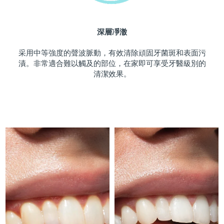
斯洛伐克
預計送達日期
8/8/26
深層凈澈
斯洛維尼亞
預計送達日期
8/8/26
采用中等強度的聲波脈動，有效清除頑固牙菌斑和表面污
南非
預計送達日期
8/16/26
漬。非常適合難以觸及的部位，在家即可享受牙醫級別的
清潔效果。
南韓
預計送達日期
8/10/26
西班牙
預計送達日期
8/8/26
瑞典
預計送達日期
8/8/26
瑞士
預計送達日期
8/8/26
台灣
預計送達日期
8/13/26
泰國
預計送達日期
8/12/26
土耳其
預計送達日期
8/9/26