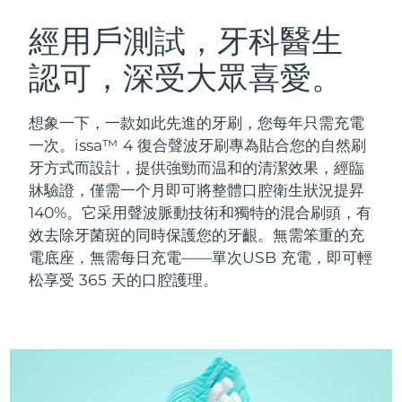
瑞典美膚護理
奧地利
預計送達日期
8/8/26
經用戶測試，牙科醫生
認可，深受大眾喜愛。
巴林
預計送達日期
8/9/26
面部清潔
緊致提拉
比利時
預計送達日期
8/8/26
想象一下，一款如此先進的牙刷，您每年只需充電
LUNA™ 4 套裝
BEAR™ 2 套裝
一次。issa™ 4 復合聲波牙刷專為貼合您的自然刷
百慕達
預計送達日期
8/14/26
Anti-aging massage
Microcurrent toning
牙方式而設計，提供強勁而温和的清潔效果，經臨
牀驗證，僅需一个月即可將整體口腔衛生狀況提昇
波士尼亞與赫塞哥維納
預計送達日期
8/11/26
140%。它采用聲波脈動技術和獨特的混合刷頭，有
補水保濕
口腔護理
LUNA™ 4 Plus
BEAR™ 2 go
效去除牙菌斑的同時保護您的牙齦。無需笨重的充
汶萊
預計送達日期
8/13/26
UFO™ 3 套裝
issa™ 4
Massage, LED heating
Microcurrent toning on-the-go
電底座，無需每日充電——單次USB 充電，即可輕
FAQ™ 抗老護理
Deep facial hydration
Hybrid silicone sonic toothbrush
松享受 365 天的口腔護理。
保加利亞
預計送達日期
8/8/26
NEW
LUNA™ 4 Men
BEAR™ 2 eyes & lips
加拿大
預計送達日期
8/12/26
UFO™ 3 LED
issa™ 4 plus
For men, anti-aging massage
Microcurrent line smoothing device
Near-infrared and red light therapy
Smart hybrid silicone sonic toothbrush
智利
預計送達日期
8/12/26
device
抗老
LED 護理