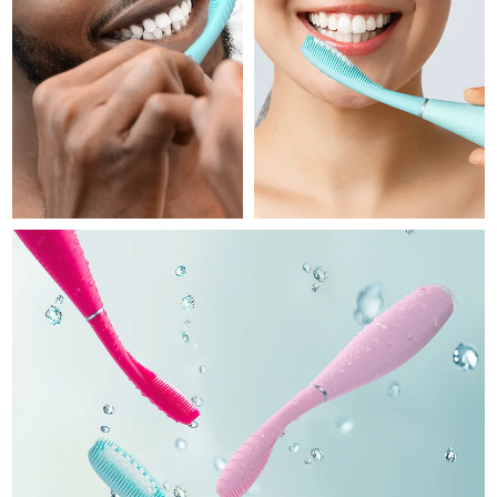
Professional IPL hair removal device
Microcurrent body toning
All hair treatments
All FAQ™ skincare
德國
預計送達日期
8/8/26
FAQ™產品
FAQ™產品
痘肌護理
眼部護理
直布羅陀
PEACH™ 2
LUNA™ 4 body
預計送達日期
8/12/26
FAQ™ products
All anti-aging treatments
All LED treatments
ESPADA™ 2 plus
BEAR™ 2 eyes & lips
IPL hair removal
Massaging body brush
All toning treatments
希臘
預計送達日期
8/8/26
Recurring acne LED therapy
Microcurrent line smoothing device
中國香港特別行政區
預計送達日期
8/9/26
PEACH™ 2 go
SUPERCHARGED™ serum
護發
毛孔護理
ESPADA™ 2
IRIS™ 2
Travel-friendly IPL hair removal
Firming body serum
匈牙利
LUNA™ 4 hair
預計送達日期
8/8/26
KIWI™ derma
Acne treatment device
Rejuvenating eye massager
NEW
2-in-1 LED scalp massager
Diamond microdermabrasion .
冰島
預計送達日期
8/9/26
PEACH™ Cooling Prep Gel
ESPADA™ Blemish Solution
眼部護膚
牙齒美白
Cooling IPL hair removal gel
印尼
預計送達日期
8/6/26
FLIP™ play advanced
KIWI™
Concentrated acne gel
Advanced eye care treatment
issa™ Teeth Whitening Set
LED light hairbrush
Blackhead remover
愛爾蘭
預計送達日期
8/8/26
更多的
Dual LED + sonic device & 18% PAP gel
ESPADA™ 設備
眼部護理設備
曼島
預計送達日期
8/10/26
LUNA™ Dual-Peptide Scalp
KIWI™ 皮肤护理
All acne treatment devices
All revitalizing eye massagers
Serum
issa™ Teeth Whitening Gel