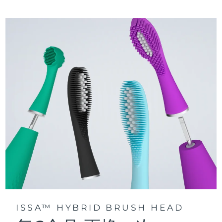
三種刷牙模式：深層凈澈、皓亮凈白和敏感護齦模式，專為个
快速操作指南
性化口腔護理而設計。
issa™ 繫列手册
聲波脈動技術每分鍾提供 11,000 次脈動，帶來深層、温和的全
口清潔。
通過 FOREO For You app訪問定制刷牙模式。
ISSA™ HYBRID BRUSH HEAD