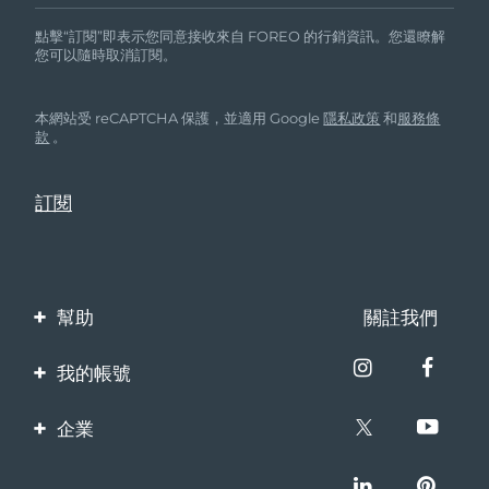
點擊“訂閱”即表示您同意接收來自 FOREO 的行銷資訊。您還瞭解
您可以隨時取消訂閱。
本網站受 reCAPTCHA 保護，並適用 Google
隱私政策
和
服務條
款
。
幫助
關註我們
聯繫我們
我的帳號
訂單與運輸
產品註冊
企業
保修與退換貨
客服支持
關於FOREO
常見問題