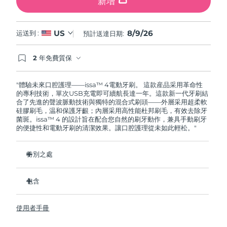
新增
8/9/26
US
运送到 :
預計送達日期:
2 年免費質保
如果您在2年質保期內發現任何非人為品質問題，
FOREO將免費為您更換產品。
"體驗未來口腔護理——issa™ 4電動牙刷。 這款産品采用革命性
的專利技術，單次USB充電即可續航長達一年。這款新一代牙刷結
合了先進的聲波脈動技術與獨特的混合式刷頭——外層采用超柔軟
硅膠刷毛，温和保護牙齦；內層采用高性能杜邦刷毛，有效去除牙
菌斑。issa™ 4 的設計旨在配合您自然的刷牙動作，兼具手動刷牙
的便捷性和電動牙刷的清潔效果。讓口腔護理從未如此輕松。"
特別之處
經臨牀驗證，僅需 1 个月即可使整體口腔衛生狀況提昇 140%。
包含
經臨牀驗證，比普通手動牙刷多去除 30% 的牙菌斑。
經臨牀驗證，可減少牙齦炎，100% 的測試者表示牙齒更白
issa™ 4
了。
使用者手冊
USB 充電綫
復合刷頭使用壽命延長兩倍，僅需每六个月更換一次。
旅行袋