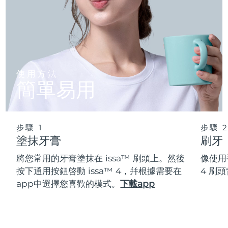
使用方法
簡單易用
步驟 1
步驟 
塗抹牙膏
刷牙
將您常用的牙膏塗抹在 issa™ 刷頭上。然後
像使用
按下通用按鈕啓動 issa™ 4，幷根據需要在
4 刷
app中選擇您喜歡的模式。
下載app