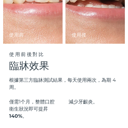
阿拉伯聯合大公國
預計送達日期
8/9/26
英國
預計送達日期
8/8/26
使用前
使用後
美國
預計送達日期
8/9/26
烏茲別克
預計送達日期
8/13/26
使用前後對比
臨牀效果
越南
預計送達日期
8/14/26
根據第三方臨牀測試結果，每天使用兩次，為期 4
周。
僅需1个月，整體口腔
減少
牙齦炎。
衛生狀況即可
提昇
140%
。