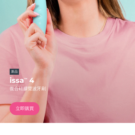
發貨國家
美國
預計送達日期
8/9/26
FAQ™ Dual LED Panel
英國
預計送達日期
8/8/26
熱門產品
西班牙
預計送達日期
8/8/26
澳洲
預計送達日期
8/11/26
新品
法國
預計送達日期
8/8/26
issa
4
™
特別優惠
暢銷產品
復合硅膠聲波牙刷
德國
預計送達日期
8/8/26
加拿大
預計送達日期
8/12/26
立即購買
紅光療法
澳洲
預計送達日期
8/11/26