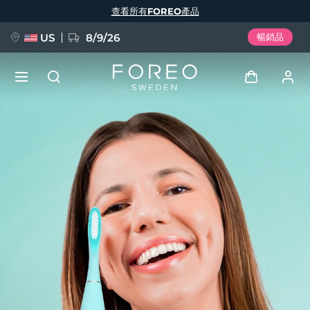
移
查看所有FOREO產品
至
主
內
容
US
8/9/26
暢銷品
新品
登入
語言
BREAKING NEWS
用戶信息
English
Deutsch
Español
我的設備
FAQ™ Pure Beauty-Tech Elixir
Français
Italiano
Português
我的訂單
Polski
Svenska
Русский
Türkçe
简体中文
繁體中文
我的地址
issa™ Teeth Whitening Set
我的訂閱