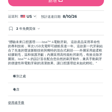
新增
8/10/26
US
运送到 :
預計送達日期:
2 年免費質保
如果您在2年質保期內發現任何非人為品質問題，
FOREO將免費為您更換產品。
"體驗未來口腔護理——issa™ 4電動牙刷。 這款産品采用革命性
的專利技術，單次USB充電即可續航長達一年。這款新一代牙刷結
合了先進的聲波脈動技術與獨特的混合式刷頭——外層采用超柔軟
硅膠刷毛，温和保護牙齦；內層采用高性能杜邦刷毛，有效去除牙
菌斑。issa™ 4 的設計旨在配合您自然的刷牙動作，兼具手動刷牙
的便捷性和電動牙刷的清潔效果。讓口腔護理從未如此輕松。"
特別之處
經臨牀驗證，僅需 1 个月即可使整體口腔衛生狀況提昇 140%。
包含
經臨牀驗證，比普通手動牙刷多去除 30% 的牙菌斑。
經臨牀驗證，可減少牙齦炎，100% 的測試者表示牙齒更白
issa™ 4
了。
使用者手冊
USB 充電綫
復合刷頭使用壽命延長兩倍，僅需每六个月更換一次。
旅行袋