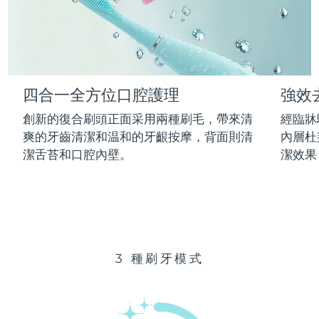
Advanced pore care essentials
以色列
預計送達日期
8/13/26
For healthy hair
18% PAP
護膚品
男士
義大利
預計送達日期
8/9/26
日本
預計送達日期
8/12/26
四合一全方位口腔護理
強效
澤西島
預計送達日期
8/14/26
全部購買
創新的復合刷頭正面采用兩種刷毛，帶來清
經臨牀
哈薩克
爽的牙齒清潔和温和的牙齦按摩，背面則清
內層杜
預計送達日期
8/11/26
潔舌苔和口腔內壁。
潔效果
FOREO APP
科威特
預計送達日期
8/9/26
關於我們
拉脫維亞
預計送達日期
8/9/26
黎巴嫩
預計送達日期
8/10/26
3 種刷牙模式
立陶宛
預計送達日期
8/9/26
盧森堡
預計送達日期
8/9/26