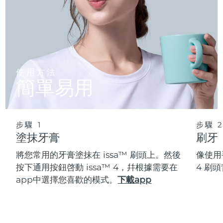
使用方法
簡單易用
步驟 1
步驟 
塗抹牙膏
刷牙
將您常用的牙膏塗抹在 issa™ 刷頭上。然後
像使用
按下通用按鈕啓動 issa™ 4，幷根據需要在
4 刷
app中選擇您喜歡的模式。
下載app