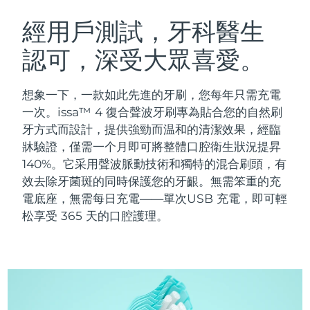
瑞典美膚護理
奧地利
預計送達日期
8/9/26
經用戶測試，牙科醫生
認可，深受大眾喜愛。
巴林
預計送達日期
8/10/26
面部清潔
緊致提拉
比利時
預計送達日期
8/9/26
想象一下，一款如此先進的牙刷，您每年只需充電
LUNA™ 4 套裝
BEAR™ 2 套裝
一次。issa™ 4 復合聲波牙刷專為貼合您的自然刷
百慕達
預計送達日期
8/15/26
Anti-aging massage
Microcurrent toning
牙方式而設計，提供強勁而温和的清潔效果，經臨
牀驗證，僅需一个月即可將整體口腔衛生狀況提昇
波士尼亞與赫塞哥維納
預計送達日期
8/12/26
140%。它采用聲波脈動技術和獨特的混合刷頭，有
補水保濕
口腔護理
LUNA™ 4 Plus
BEAR™ 2 go
效去除牙菌斑的同時保護您的牙齦。無需笨重的充
汶萊
預計送達日期
8/14/26
UFO™ 3 套裝
issa™ 4
Massage, LED heating
Microcurrent toning on-the-go
電底座，無需每日充電——單次USB 充電，即可輕
FAQ™ 抗老護理
Deep facial hydration
Hybrid silicone sonic toothbrush
松享受 365 天的口腔護理。
保加利亞
預計送達日期
8/9/26
NEW
LUNA™ 4 Men
BEAR™ 2 eyes & lips
加拿大
預計送達日期
8/13/26
UFO™ 3 LED
issa™ 4 plus
For men, anti-aging massage
Microcurrent line smoothing device
Near-infrared and red light therapy
Smart hybrid silicone sonic toothbrush
智利
預計送達日期
8/13/26
device
抗老
LED 護理