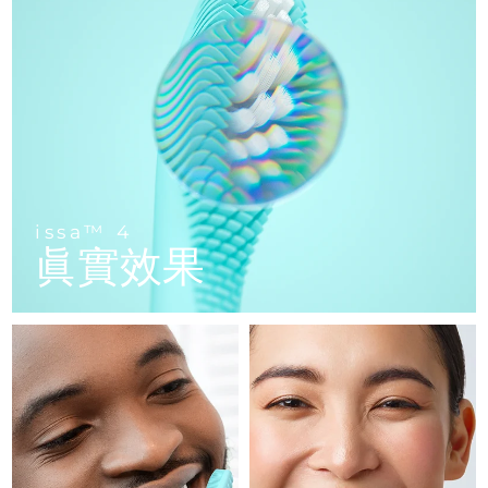
FAQ™ 101
FAQ™ 201
中國
LUNA™ 4 mini
面部提拉護理
預計送達日期
8/9/26
NEW
issa™ 4 smile
UFO™ 3 mini
Clinical anti-aging
LED mask
For young skin, T-zone
Premium anti-aging skincare
哥倫比亞
預計送達日期
8/13/26
Hybrid silicone sonic toothbrush
Red light therapy device for young skin
生髮
肌膚年輕化
克羅埃西亞
預計送達日期
8/9/26
FAQ™ 102
FAQ™ 202
LUNA™ 4 go
BEAR™ 設備
FAQ™ 301
FAQ™ 501
issa™ 4 baby
UFO™ 3 go
Advanced clinical anti-aging
LED mask
For travel or gym bag
All premium facelift devices
NEW
賽普勒斯
預計送達日期
8/10/26
LED hair strengthening scalp massager
Full-Spectrum Red Light Therapy
For ages 0-3
Portable red light therapy
捷克
預計送達日期
8/9/26
FAQ™ 103
FAQ™ 211
LUNA™護膚
保健品
issa™ 4
FAQ™ Scalp Serum
FAQ™ 502
issa™ Teeth Whitening Set
眞實效果
面膜
Luxurious clinical anti-aging set
Anti-aging neck & décolleté LED mask
Premium cleansers & balm
丹麥
預計送達日期
8/9/26
Scalp recovery probiotic serum
Full-Spectrum Red Light Therapy
Dual LED + sonic device & 18% PAP gel
Rejuvenation & hydration
專業治療
愛沙尼亞
預計送達日期
8/9/26
FAQ™ P1 Primer
FAQ™ 221
LUNA™ 設備
FAQ™護膚品
ISSA™ 設備
UFO™ 設備
Manuka honey primer
Anti-aging LED hand mask
芬蘭
FAQ™ Red Light Serum
預計送達日期
8/9/26
All facial cleansing devices
All FAQ™ skincare
All silicone sonic toothbrushes
All deep facial hydration devices
法國
預計送達日期
8/9/26
脫毛
身體護理
FAQ™護膚品
FAQ™護膚品
PEACH™ 2 Pro Max
BEAR™ 2 body
FAQ™產品
FAQ™ skincare
法屬玻里尼西亞
預計送達日期
8/13/26
All FAQ™ skincare
All FAQ™ skincare