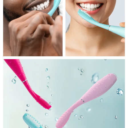
Professional IPL hair removal device
Microcurrent body toning
All hair treatments
All FAQ™ skincare
德國
預計送達日期
8/9/26
FAQ™產品
FAQ™產品
痘肌護理
眼部護理
直布羅陀
PEACH™ 2
LUNA™ 4 body
預計送達日期
8/13/26
FAQ™ products
All anti-aging treatments
All LED treatments
ESPADA™ 2 plus
BEAR™ 2 eyes & lips
IPL hair removal
Massaging body brush
All toning treatments
希臘
預計送達日期
8/9/26
Recurring acne LED therapy
Microcurrent line smoothing device
中國香港特別行政區
預計送達日期
8/10/26
PEACH™ 2 go
SUPERCHARGED™ serum
護發
毛孔護理
ESPADA™ 2
IRIS™ 2
Travel-friendly IPL hair removal
Firming body serum
匈牙利
LUNA™ 4 hair
預計送達日期
8/9/26
KIWI™ derma
Acne treatment device
Rejuvenating eye massager
NEW
2-in-1 LED scalp massager
Diamond microdermabrasion .
冰島
預計送達日期
8/10/26
PEACH™ Cooling Prep Gel
ESPADA™ Blemish Solution
眼部護膚
牙齒美白
Cooling IPL hair removal gel
印尼
預計送達日期
8/7/26
FLIP™ play advanced
KIWI™
Concentrated acne gel
Advanced eye care treatment
issa™ Teeth Whitening Set
LED light hairbrush
Blackhead remover
愛爾蘭
預計送達日期
8/9/26
更多的
Dual LED + sonic device & 18% PAP gel
ESPADA™ 設備
眼部護理設備
曼島
預計送達日期
8/11/26
LUNA™ Dual-Peptide Scalp
KIWI™ 皮肤护理
All acne treatment devices
All revitalizing eye massagers
Serum
issa™ Teeth Whitening Gel