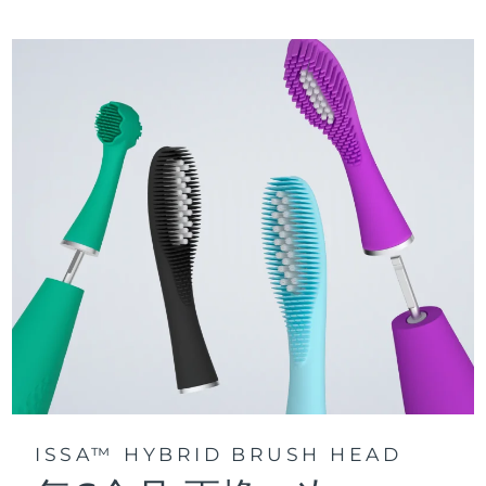
三種刷牙模式：深層凈澈、皓亮凈白和敏感護齦模式，專為个
快速操作指南
性化口腔護理而設計。
issa™ 繫列手册
聲波脈動技術每分鍾提供 11,000 次脈動，帶來深層、温和的全
口清潔。
通過 FOREO For You app訪問定制刷牙模式。
ISSA™ HYBRID BRUSH HEAD