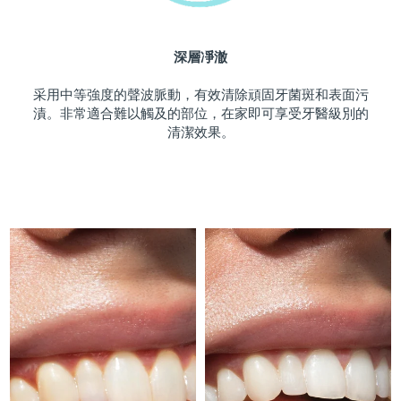
斯洛伐克
預計送達日期
8/9/26
深層凈澈
斯洛維尼亞
預計送達日期
8/9/26
采用中等強度的聲波脈動，有效清除頑固牙菌斑和表面污
南非
預計送達日期
8/17/26
漬。非常適合難以觸及的部位，在家即可享受牙醫級別的
清潔效果。
南韓
預計送達日期
8/11/26
西班牙
預計送達日期
8/9/26
瑞典
預計送達日期
8/9/26
瑞士
預計送達日期
8/9/26
台灣
預計送達日期
8/14/26
泰國
預計送達日期
8/13/26
土耳其
預計送達日期
8/10/26