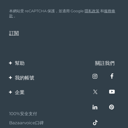
本網站受 reCAPTCHA 保護，並適用 Google
隱私政策
和
服務條
款
。
幫助
關註我們
聯繫我們
我的帳號
訂單與運輸
產品註冊
企業
保修與退換貨
客服支持
關於FOREO
常見問題
100%安全支付
夥伴計畫
電池資訊
Bazaarvoice口碑
聯盟新聞