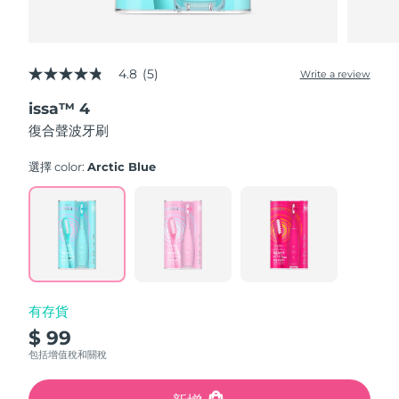
4.8
(5)
Write a review
4.8
out
issa™ 4
of
5
復合聲波牙刷
stars,
average
rating
選擇 color:
Arctic Blue
value.
Read
5
Reviews.
Same
page
link.
有存貨
$ 99
包括增值稅和關稅