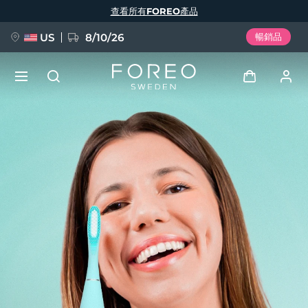
移
查看所有FOREO產品
至
主
內
容
US
8/10/26
暢銷品
新品
登入
語言
BREAKING NEWS
用戶信息
English
Deutsch
Español
我的設備
FAQ™ Pure Beauty-Tech Elixir
Français
Italiano
Português
我的訂單
Polski
Svenska
Русский
Türkçe
简体中文
繁體中文
我的地址
issa™ Teeth Whitening Set
我的訂閱