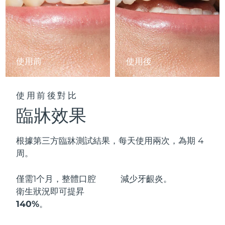
阿拉伯聯合大公國
預計送達日期
8/10/26
英國
預計送達日期
8/9/26
使用前
使用後
美國
預計送達日期
8/10/26
烏茲別克
預計送達日期
8/14/26
使用前後對比
臨牀效果
越南
預計送達日期
8/15/26
根據第三方臨牀測試結果，每天使用兩次，為期 4
周。
僅需1个月，整體口腔
減少
牙齦炎。
衛生狀況即可
提昇
140%
。