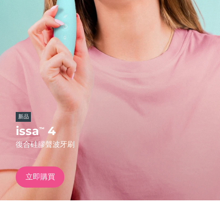
發貨國家
美國
預計送達日期
8/10/26
FAQ™ Dual LED Panel
英國
預計送達日期
8/9/26
熱門產品
西班牙
預計送達日期
8/9/26
澳洲
預計送達日期
8/12/26
新品
法國
預計送達日期
8/9/26
issa
4
™
特別優惠
暢銷產品
復合硅膠聲波牙刷
德國
預計送達日期
8/9/26
加拿大
預計送達日期
8/13/26
立即購買
紅光療法
澳洲
預計送達日期
8/12/26