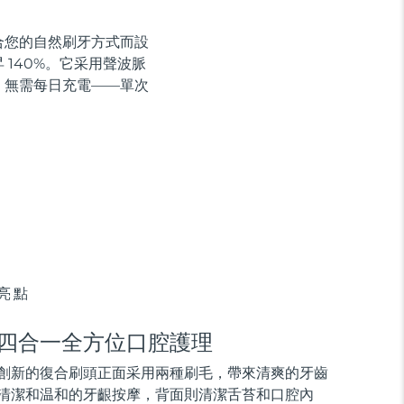
貼合您的自然刷牙方式而設
140%。它采用聲波脈
，無需每日充電——單次
亮點
四合一全方位口腔護理
創新的復合刷頭正面采用兩種刷毛，帶來清爽的牙齒
清潔和温和的牙齦按摩，背面則清潔舌苔和口腔內