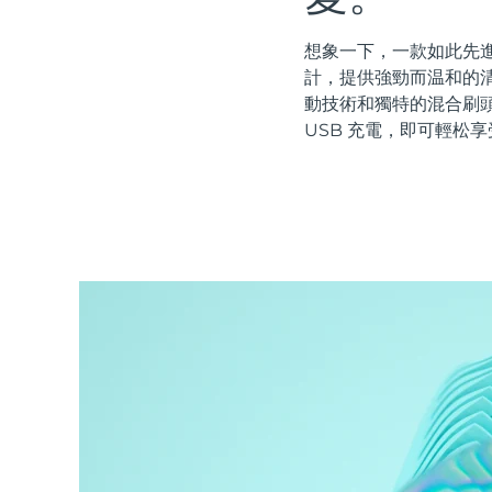
紅光療法
想象一下，一款如此先進
計，提供強勁而温和的清
動技術和獨特的混合刷
瑞典美膚護理
USB 充電，即可輕松享
面部清潔
緊致提拉
LUNA™ 4 套裝
BEAR™ 2 套裝
Anti-aging massage
Microcurrent toning
補水保濕
口腔護理
LUNA™ 4 Plus
BEAR™ 2 go
UFO™ 3 套裝
issa™ 4
Massage, LED heating
Microcurrent toning on-the-go
Deep facial hydration
Hybrid silicone sonic toothbrush
FAQ™ 抗老護理
LUNA™ 4 Men
BEAR™ 2 eyes & lips
NEW
UFO™ 3 LED
issa™ 4 plus
For men, anti-aging massage
Microcurrent line smoothing device