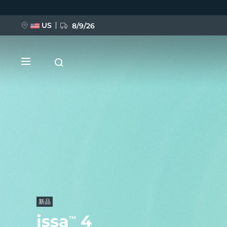
移
至
主
內
US
8/9/26
容
新品
BREAKING NEWS
FAQ™ Pure Beauty-Tech Elixir
新品
issa
4
™