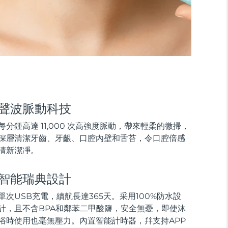
聲波脈動科技
每分鍾高達 11,000 次高強度脈動，帶來輕柔的微掃，
深層清潔牙齒、牙齦、口腔內壁和舌苔，令口腔倍感
清新潔凈。
智能瑞典設計
單次USB充電，續航長達365天。采用100%防水設
計，且不含BPA和鄰苯二甲酸鹽，安全無憂，即使沐
浴時使用也毫無壓力。內置智能計時器，幷支持APP