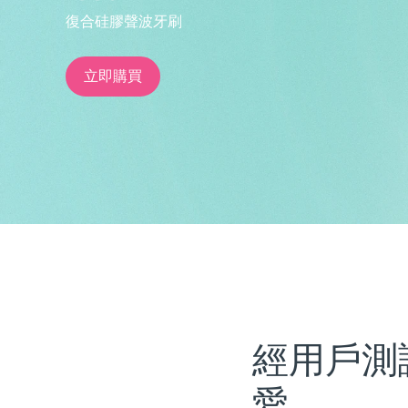
復合硅膠聲波牙刷
issa™ Teeth Whitening Set
立即購買
FAQ™ Dual LED Panel
熱門產品
特別優惠
暢銷產品
經用戶測
愛。