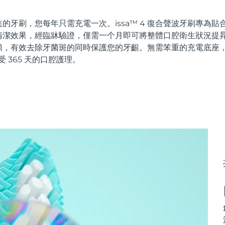
的牙刷，您每年只需充電一次。issa™ 4 復合聲波牙刷專為
潔效果，經臨牀驗證，僅需一个月即可將整體口腔衛生狀況提昇 
頭，有效去除牙菌斑的同時保護您的牙齦。無需笨重的充電底座
受 365 天的口腔護理。