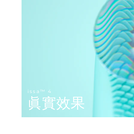
Near-infrared and red light therapy device
Smart hybrid silicone sonic toothbrush
抗老
LED 護理
LUNA™ 4 mini
面部提拉護理
FAQ™ 101
FAQ™ 201
UFO™ 3 mini
issa™ 4 smile
For young skin, T-zone
Premium anti-aging skincare
NEW
Clinical anti-aging
LED mask
Red light therapy device for young skin
Hybrid silicone sonic toothbrush
生髮
LUNA™ 4 go
BEAR™ 設備
肌膚年輕化
FAQ™ 102
FAQ™ 202
UFO™ 3 go
issa™ 4 baby
For travel or gym bag
All premium facelift devices
FAQ™ 301
FAQ™ 501
Advanced clinical anti-aging
LED mask
Portable red light therapy
For ages 0-3
NEW
LED hair strengthening scalp massager
Full-Spectrum Red Light Therapy
LUNA™護膚
FAQ™ 103
FAQ™ 211
保健品
面膜
issa™ Teeth Whitening Set
Premium cleansers & balm
FAQ™ Scalp Serum
FAQ™ 502
Luxurious clinical anti-aging set
Anti-aging neck & décolleté LED mask
Rejuvenation & hydration
Dual LED + sonic device & 18% PAP gel
issa™ 4
Scalp recovery probiotic serum
Full-Spectrum Red Light Therapy
眞實效果
LUNA™ 設備
專業治療
FAQ™ P1 Primer
FAQ™ 221
UFO™ 設備
ISSA™ 設備
All facial cleansing devices
FAQ™護膚品
Manuka honey primer
Anti-aging LED hand mask
FAQ™ Red Light Serum
All deep facial hydration devices
All silicone sonic toothbrushes
All FAQ™ skincare