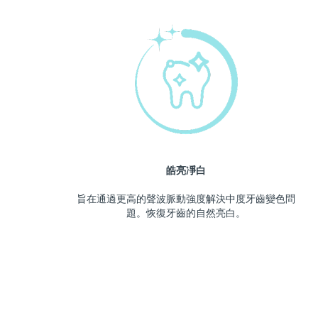
皓亮凈白
旨在通過更高的聲波脈動強度解決中度牙齒變色問
題。恢復牙齒的自然亮白。