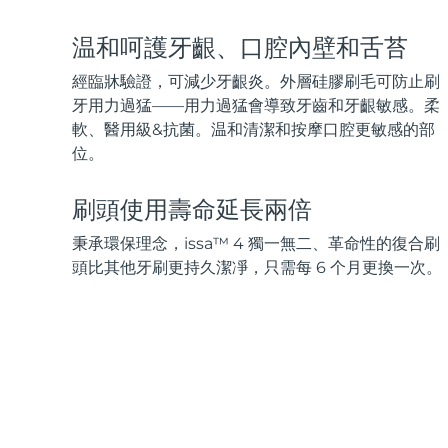
脫毛
FAQ™護膚品
身體護理
FAQ™護膚品
FAQ™產品
FAQ™ skincare
All FAQ™ skincare
All FAQ™ skincare
PEACH™ 2 Pro Max
BEAR™ 2 body
温和呵護牙齦、口腔內壁和舌苔
All hair treatments
All FAQ™ skincare
Professional IPL hair removal device
Microcurrent body toning
經臨牀驗證，可減少牙齦炎。外層硅膠刷毛可防止刷
FAQ™產品
FAQ™產品
牙用力過猛——用力過猛會導致牙齒和牙齦敏感。柔
痘肌護理
FAQ™ products
眼部護理
All anti-aging treatments
All LED treatments
軟、醫用級&抗菌。温和清潔和按摩口腔更敏感的部
PEACH™ 2
LUNA™ 4 body
All toning treatments
ESPADA™ 2 plus
BEAR™ 2 eyes & lips
位。
IPL hair removal
Massaging body brush
Recurring acne LED therapy
Microcurrent line smoothing device
刷頭使用壽命延長兩倍
PEACH™ 2 go
SUPERCHARGED™ serum
護發
毛孔護理
秉承環保理念，issa™ 4 獨一無二、革命性的復合刷
ESPADA™ 2
IRIS™ 2
Travel-friendly IPL hair removal
Firming body serum
LUNA™ 4 hair
KIWI™ derma
頭比其他牙刷更持久潔凈，只需每 6 个月更換一次。
Acne treatment device
Rejuvenating eye massager
NEW
2-in-1 LED scalp massager
Diamond microdermabrasion .
PEACH™ Cooling Prep Gel
ESPADA™ Blemish Solution
眼部護膚
牙齒美白
Cooling IPL hair removal gel
FLIP™ play advanced
KIWI™
Concentrated acne gel
Advanced eye care treatment
issa™ Teeth Whitening Set
LED light hairbrush
Blackhead remover
Dual LED + sonic device & 18% PAP gel
更多的
ESPADA™ 設備
眼部護理設備
LUNA™ Dual-Peptide Scalp