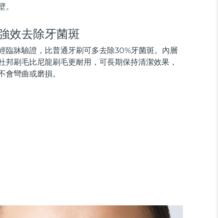
壁。
強效去除牙菌斑
經臨牀驗證，比普通牙刷可多去除30%牙菌斑。內層
杜邦刷毛比尼龍刷毛更耐用，可長期保持清潔效果，
不會彎曲或磨損。