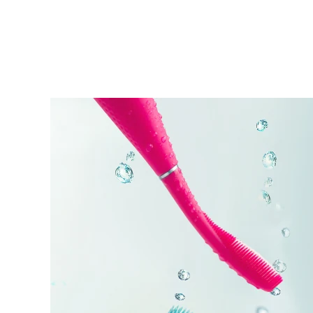
KIWI™ 皮肤护理
All acne treatment devices
All revitalizing eye massagers
Serum
issa™ Teeth Whitening Gel
Advanced pore care essentials
For healthy hair
18% PAP
護膚品
男士
全部購買
FOREO APP
關於我們