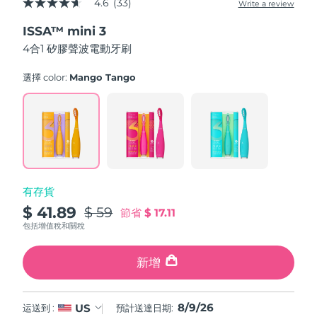
4.6
(33)
Write a review
4.6
中國澳門特別行政區
預計送達日期
8/10/26
out
ISSA™ mini 3
of
5
4合1 矽膠聲波電動牙刷
馬來西亞
預計送達日期
8/11/26
stars,
average
rating
選擇 color:
Mango Tango
馬爾他
預計送達日期
8/8/26
value.
Read
33
墨西哥
預計送達日期
8/12/26
Reviews.
Same
page
摩納哥
預計送達日期
8/9/26
link.
荷蘭
預計送達日期
8/8/26
有存貨
$ 41.89
$ 59
節省
$ 17.11
紐西蘭
預計送達日期
8/8/26
包括增值稅和關稅
挪威
預計送達日期
8/8/26
新增
阿曼
預計送達日期
8/11/26
8/9/26
US
运送到 :
預計送達日期:
菲律賓
預計送達日期
8/11/26