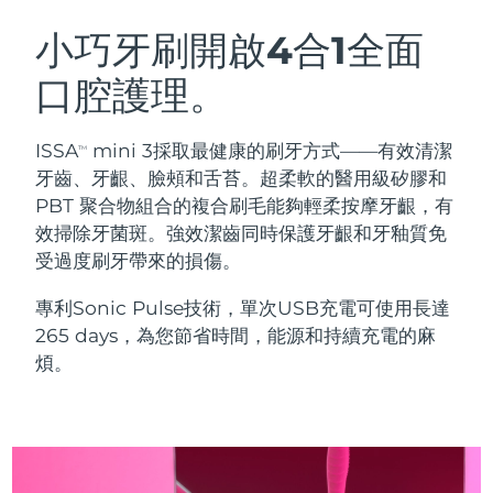
瑞典美膚護理
奧地利
預計送達日期
8/8/26
小巧牙刷開啟4合1全面
口腔護理。
巴林
預計送達日期
8/9/26
面部清潔
緊致提拉
比利時
預計送達日期
8/8/26
ISSA
mini 3採取最健康的刷牙方式——有效清潔
TM
LUNA™ 4 套裝
BEAR™ 2 套裝
牙齒、牙齦、臉頰和舌苔。超柔軟的醫用級矽膠和
百慕達
預計送達日期
8/14/26
Anti-aging massage
Microcurrent toning
PBT 聚合物組合的複合刷毛能夠輕柔按摩牙齦，有
效掃除牙菌斑。強效潔齒同時保護牙齦和牙釉質免
波士尼亞與赫塞哥維納
預計送達日期
8/11/26
受過度刷牙帶來的損傷。
補水保濕
口腔護理
LUNA™ 4 Plus
BEAR™ 2 go
汶萊
預計送達日期
8/13/26
UFO™ 3 套裝
issa™ 4
專利Sonic Pulse技術，單次USB充電可使用長達
Massage, LED heating
Microcurrent toning on-the-go
FAQ™ 抗老護理
Deep facial hydration
Hybrid silicone sonic toothbrush
265 days，為您節省時間，能源和持續充電的麻
保加利亞
預計送達日期
8/8/26
煩。
NEW
LUNA™ 4 Men
BEAR™ 2 eyes & lips
加拿大
預計送達日期
8/12/26
UFO™ 3 LED
issa™ 4 plus
For men, anti-aging massage
Microcurrent line smoothing device
Near-infrared and red light therapy
Smart hybrid silicone sonic toothbrush
智利
預計送達日期
8/12/26
device
抗老
LED 護理