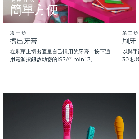
簡單方便
第一步
第二步
擠出牙膏
刷牙
在刷頭上擠出適量自己慣用的牙膏，按下通
以與手
用電源按鈕啟動您的ISSA
mini 3。
30 
TM