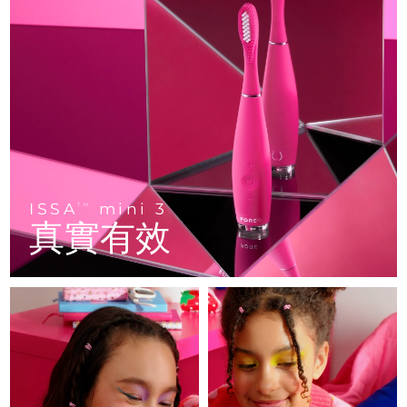
FAQ™ 101
FAQ™ 201
中國
LUNA™ 4 mini
面部提拉護理
預計送達日期
8/8/26
NEW
issa™ 4 smile
UFO™ 3 mini
Clinical anti-aging
LED mask
For young skin, T-zone
Premium anti-aging skincare
哥倫比亞
預計送達日期
8/12/26
Hybrid silicone sonic toothbrush
Red light therapy device for young skin
生髮
肌膚年輕化
克羅埃西亞
預計送達日期
8/8/26
FAQ™ 102
FAQ™ 202
LUNA™ 4 go
BEAR™ 設備
FAQ™ 301
FAQ™ 501
issa™ 4 baby
UFO™ 3 go
Advanced clinical anti-aging
LED mask
For travel or gym bag
All premium facelift devices
NEW
賽普勒斯
預計送達日期
8/9/26
LED hair strengthening scalp massager
Full-Spectrum Red Light Therapy
For ages 0-3
Portable red light therapy
捷克
預計送達日期
8/8/26
FAQ™ 103
FAQ™ 211
LUNA™護膚
保健品
FAQ™ Scalp Serum
FAQ™ 502
ISSA
mini 3
issa™ Teeth Whitening Set
面膜
TM
Luxurious clinical anti-aging set
Anti-aging neck & décolleté LED mask
Premium cleansers & balm
丹麥
預計送達日期
8/8/26
真實有效
Scalp recovery probiotic serum
Full-Spectrum Red Light Therapy
Dual LED + sonic device & 18% PAP gel
Rejuvenation & hydration
專業治療
愛沙尼亞
預計送達日期
8/8/26
FAQ™ P1 Primer
FAQ™ 221
LUNA™ 設備
FAQ™護膚品
ISSA™ 設備
UFO™ 設備
Manuka honey primer
Anti-aging LED hand mask
芬蘭
FAQ™ Red Light Serum
預計送達日期
8/8/26
All facial cleansing devices
All FAQ™ skincare
All silicone sonic toothbrushes
All deep facial hydration devices
法國
預計送達日期
8/8/26
脫毛
身體護理
FAQ™護膚品
FAQ™護膚品
PEACH™ 2 Pro Max
BEAR™ 2 body
FAQ™產品
FAQ™ skincare
法屬玻里尼西亞
預計送達日期
8/12/26
All FAQ™ skincare
All FAQ™ skincare