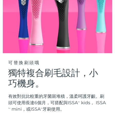
阿拉伯聯合大公國
預計送達日期
8/9/26
英國
預計送達日期
8/8/26
美國
預計送達日期
8/9/26
烏茲別克
預計送達日期
8/13/26
越南
預計送達日期
8/14/26
可替換刷頭哦
獨特複合刷毛設計，小
巧機身。
有效對抗比較重的牙菌斑堆積，溫柔呵護牙齦。刷
頭可使用長達6個月，可搭配與ISSA
kids， ISSA
TM
mini，或ISSA
牙刷使用。
TM
TM