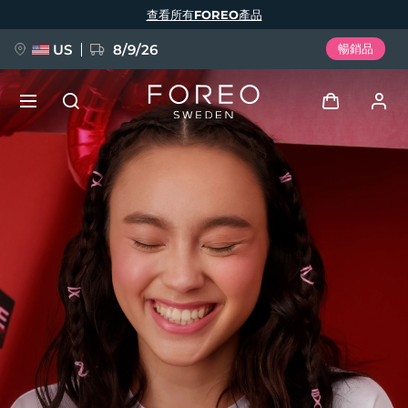
移
查看所有FOREO產品
至
主
內
容
US
8/9/26
暢銷品
新品
登入
語言
BREAKING NEWS
用戶信息
English
Deutsch
Español
我的設備
FAQ™ Pure Beauty-Tech Elixir
Français
Italiano
Português
我的訂單
Polski
Svenska
Русский
Türkçe
简体中文
繁體中文
我的地址
issa™ Teeth Whitening Set
我的訂閱