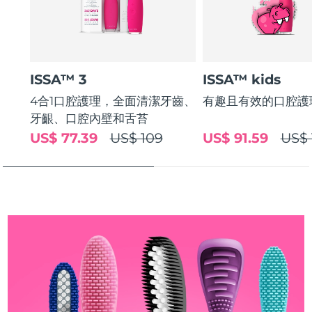
斯洛伐克
預計送達日期
8/8/26
斯洛維尼亞
預計送達日期
8/8/26
ISSA™ 3
ISSA™ kids
南非
預計送達日期
8/16/26
4合1口腔護理，全面清潔牙齒、
有趣且有效的口腔護
南韓
預計送達日期
8/10/26
牙齦、口腔內壁和舌苔
US$ 77.39
US$ 109
US$ 91.59
US$ 
西班牙
預計送達日期
8/8/26
瑞典
預計送達日期
8/8/26
瑞士
預計送達日期
8/8/26
台灣
預計送達日期
8/13/26
泰國
預計送達日期
8/12/26
土耳其
預計送達日期
8/9/26