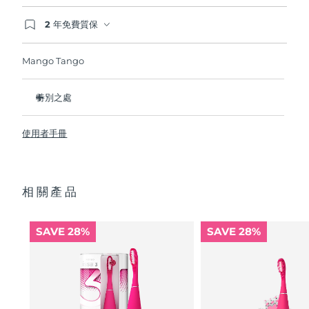
2 年免費質保
波蘭
預計送達日期
8/9/26
如果您在2年質保期內發現任何非人為品質問題，
FOREO將免費為您更換產品。
Mango Tango
葡萄牙
預計送達日期
8/8/26
波多黎各
預計送達日期
8/10/26
特別之處
临床证明它可以将整体口腔卫生状况提升 140%.
卡達
預計送達日期
8/9/26
使用者手冊
更能比傳統牙刷多清除30%牙菌斑。
100% 的用戶反饋 對牙齒沒有磨蝕性，而且他們的牙齦看起來
留尼旺
預計送達日期
8/13/26
更健康並且不會感到刺激 內置微笑助手提供2分鐘口腔清潔計
時，並在您超過12小時未刷牙後提示您。
相關產品
羅馬尼亞
預計送達日期
8/8/26
自然刷牙手勢，高效淨齒。
單次USB充電可以續航長達265天。附配防塵袋，外出更便
俄羅斯
預計送達日期
8/16/26
攜。新增防滑觸點設計帶來更舒適刷牙體驗。
SAVE 28%
SAVE 28%
沙烏地阿拉伯
預計送達日期
8/9/26
新加坡
預計送達日期
8/10/26