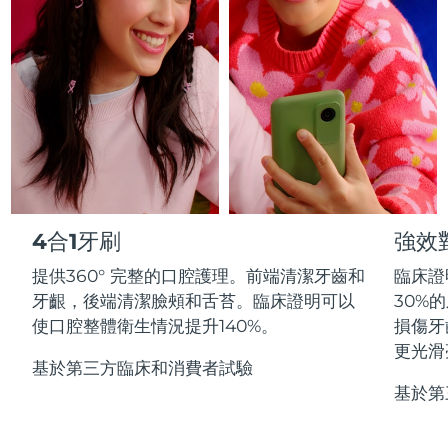
Professional IPL hair removal device
Microcurrent body toning
All hair treatments
All FAQ™ skincare
德國
預計送達日期
8/8/26
FAQ™產品
FAQ™產品
痘肌護理
眼部護理
直布羅陀
PEACH™ 2
LUNA™ 4 body
預計送達日期
8/12/26
FAQ™ products
All anti-aging treatments
All LED treatments
ESPADA™ 2 plus
BEAR™ 2 eyes & lips
IPL hair removal
Massaging body brush
All toning treatments
希臘
預計送達日期
8/8/26
Recurring acne LED therapy
Microcurrent line smoothing device
中國香港特別行政區
預計送達日期
8/9/26
PEACH™ 2 go
SUPERCHARGED™ serum
護發
毛孔護理
ESPADA™ 2
IRIS™ 2
Travel-friendly IPL hair removal
Firming body serum
匈牙利
LUNA™ 4 hair
預計送達日期
8/8/26
KIWI™ derma
Acne treatment device
Rejuvenating eye massager
NEW
4合1牙刷
強效
2-in-1 LED scalp massager
Diamond microdermabrasion .
冰島
預計送達日期
8/9/26
提供360° 完整的口腔護理。前端清潔牙齒和
臨床證
PEACH™ Cooling Prep Gel
ESPADA™ Blemish Solution
眼部護膚
牙齦，後端清潔臉頰和舌苔。臨床證明可以
30%
牙齒美白
Cooling IPL hair removal gel
印尼
預計送達日期
8/6/26
FLIP™ play advanced
KIWI™
使口腔整體衛生情況提升140%。
損傷牙
Concentrated acne gel
Advanced eye care treatment
issa™ Teeth Whitening Set
LED light hairbrush
Blackhead remover
更光滑
愛爾蘭
預計送達日期
8/8/26
更多的
Dual LED + sonic device & 18% PAP gel
基於第三方臨床和消費者試驗
基於第
ESPADA™ 設備
眼部護理設備
曼島
預計送達日期
8/10/26
LUNA™ Dual-Peptide Scalp
KIWI™ 皮肤护理
All acne treatment devices
All revitalizing eye massagers
Serum
issa™ Teeth Whitening Gel