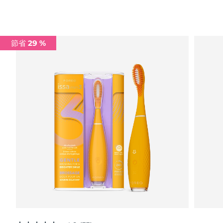
Advanced pore care essentials
以色列
預計送達日期
8/12/26
For healthy hair
18% PAP
護膚品
男士
義大利
預計送達日期
8/8/26
節省 29 %
日本
預計送達日期
8/11/26
澤西島
預計送達日期
8/13/26
全部購買
哈薩克
預計送達日期
8/10/26
FOREO APP
科威特
預計送達日期
8/8/26
關於我們
拉脫維亞
預計送達日期
8/8/26
黎巴嫩
預計送達日期
8/9/26
立陶宛
預計送達日期
8/8/26
盧森堡
預計送達日期
8/8/26