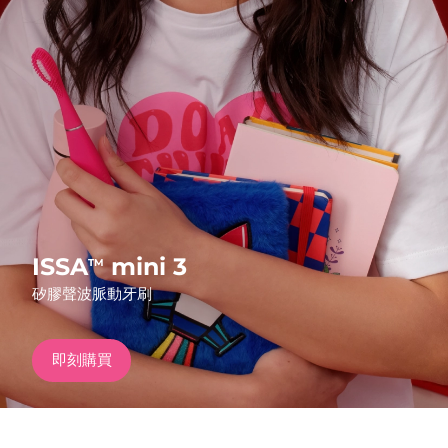
發貨國家
美國
預計送達日期
8/9/26
FAQ™ Dual LED Panel
英國
預計送達日期
8/8/26
熱門產品
西班牙
預計送達日期
8/8/26
澳洲
預計送達日期
8/11/26
法國
預計送達日期
8/8/26
ISSA
mini 3
TM
特別優惠
暢銷產品
矽膠聲波脈動牙刷
德國
預計送達日期
8/8/26
加拿大
預計送達日期
8/12/26
即刻購買
紅光療法
澳洲
預計送達日期
8/11/26