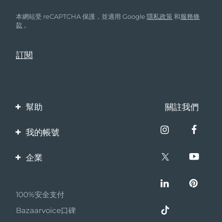
本網站受 reCAPTCHA 保護，並適用 Google
隱私政策
和
服務條
款
。
幫助
關註我們
聯繫我們
我的帳號
訂單與運輸
產品註冊
企業
保修與退換貨
客服支持
關於FOREO
常見問題
100%安全支付
夥伴計畫
電池資訊
Bazaarvoice口碑
聯盟新聞