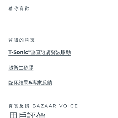
猜你喜歡
背後的科技
T-Sonic
垂直透膚聲波脈動
TM
超衛生矽膠
臨床結果&專家反饋
真實反饋
BAZAAR VOICE
用戶評價