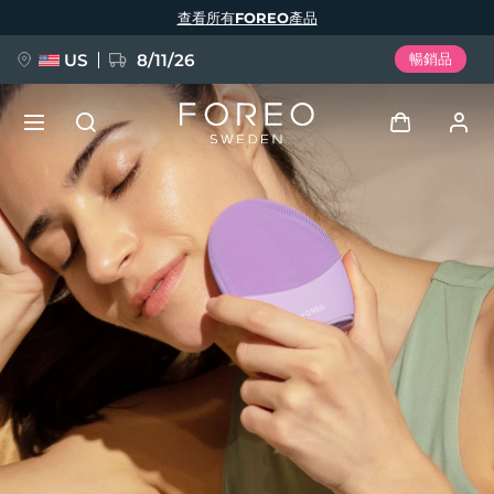
移
查看所有FOREO產品
至
主
內
容
US
8/11/26
暢銷品
新品
登入
語言
BREAKING NEWS
用戶信息
English
Deutsch
Español
我的設備
FAQ™ Pure Beauty-Tech Elixir
Français
Italiano
Português
我的訂單
Polski
Svenska
Русский
Türkçe
简体中文
繁體中文
我的地址
issa™ Teeth Whitening Set
我的訂閱