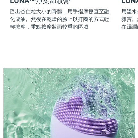
LUNA™淨柔卸妝膏
LU
舀出杏仁粒大小的膏體，用手指摩擦直至融
用溫水
化成油。然後在乾燥的臉上以打圈的方式輕
雜質。
輕按摩，重點按摩妝面較重的區域。
在濕潤