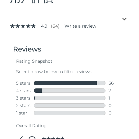
4.9
(64)
Write a review
4.9
out
of
5
stars,
average
rating
value.
Read
64
Reviews.
Same
page
link.