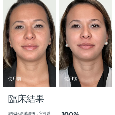
Advanced pore care essentials
以色列
預計送達日期
14/8/26
For healthy hair
18% PAP
護膚品
男士
義大利
預計送達日期
10/8/26
日本
預計送達日期
13/8/26
澤西島
預計送達日期
15/8/26
全部購買
哈薩克
預計送達日期
12/8/26
FOREO APP
科威特
預計送達日期
10/8/26
關於我們
拉脫維亞
預計送達日期
10/8/26
使用前
使用後
黎巴嫩
預計送達日期
11/8/26
臨床結果
立陶宛
預計送達日期
10/8/26
盧森堡
預計送達日期
10/8/26
100%
經臨床測試證明，它可以