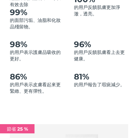
有效去除
的用戶反饋肌膚更加淨
中國澳門特別行政區
預計送達日期
12/8/26
99%
澈，透亮。
的面部污垢、油脂和化妝
馬來西亞
預計送達日期
13/8/26
品殘留物。
馬爾他
預計送達日期
10/8/26
98%
96%
墨西哥
預計送達日期
14/8/26
的用戶表示護膚品吸收的
的用戶反饋肌膚看上去更
更好。
健康。
摩納哥
預計送達日期
11/8/26
86%
81%
荷蘭
預計送達日期
10/8/26
的用戶表示皮膚看起來更
的用戶報告了瑕疵減少。
緊緻、更有彈性。
紐西蘭
預計送達日期
10/8/26
挪威
預計送達日期
10/8/26
阿曼
預計送達日期
13/8/26
節省 25 %
菲律賓
預計送達日期
13/8/26