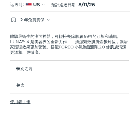
8/11/26
US
运送到 :
預計送達日期:
阿拉伯聯合大公國
預計送達日期
11/8/26
2 年免費質保
如果您在2年質保期內發現任何非人為品質問題，
英國
預計送達日期
10/8/26
FOREO將免費為您更換產品。
體驗最衛生的潔面神器，可輕松去除肌膚 99%的汙垢和油脂。
LUNA™ 4 是美容界的全新力作——清潔緊致肌膚壹步到位，讓居
美國
預計送達日期
11/8/26
家護理效果更加驚艷。搭配FOREO 小氣泡潔面乳2.0 使肌膚清潔
更溫和、更徹底。
烏茲別克
預計送達日期
15/8/26
特別之處
越南
預計送達日期
16/8/26
96%的用戶表示皮膚看起來更健康了。81%的用戶表示瑕疵減
少了。
包含
去除深層汙垢和油脂，皮膚不拔幹。
LUNA™ 4
86%的用戶表示皮膚看起來和感覺起來更緊致，更有彈性了。
使用者手冊
LUNA™ Micro-Foam Cleanser 2.0
滋養並保護皮膚免受自由基損傷。
USB 充電線
衛生性是尼龍刷毛的35倍。
旅行袋
快速操作指南
基本操作指南