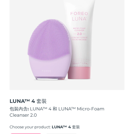
波蘭
預計送達日期
11/8/26
葡萄牙
預計送達日期
10/8/26
波多黎各
預計送達日期
12/8/26
卡達
預計送達日期
11/8/26
留尼旺
預計送達日期
15/8/26
羅馬尼亞
預計送達日期
10/8/26
俄羅斯
預計送達日期
18/8/26
LUNA™ 4 套裝
包裝內含:
LUNA™ 4 和 LUNA™ Micro-Foam
沙烏地阿拉伯
預計送達日期
11/8/26
Cleanser 2.0
新加坡
預計送達日期
12/8/26
Choose your product:
LUNA™ 4 套裝