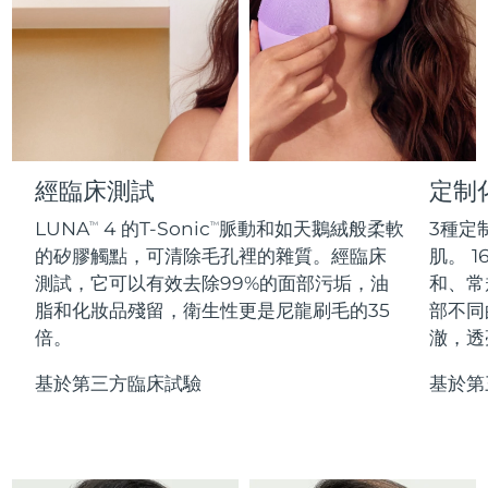
Professional IPL hair removal device
Microcurrent body toning
All hair treatments
All FAQ™ skincare
德國
預計送達日期
10/8/26
FAQ™產品
FAQ™產品
痘肌護理
眼部護理
直布羅陀
PEACH™ 2
LUNA™ 4 body
預計送達日期
14/8/26
FAQ™ products
All anti-aging treatments
All LED treatments
ESPADA™ 2 plus
BEAR™ 2 eyes & lips
IPL hair removal
Massaging body brush
All toning treatments
希臘
預計送達日期
10/8/26
Recurring acne LED therapy
Microcurrent line smoothing device
中國香港特別行政區
預計送達日期
11/8/26
經臨床測試
定制
PEACH™ 2 go
SUPERCHARGED™ serum
護發
毛孔護理
ESPADA™ 2
IRIS™ 2
Travel-friendly IPL hair removal
Firming body serum
LUNA
4 的T-Sonic
脈動和如天鵝絨般柔軟
3種定
TM
TM
匈牙利
LUNA™ 4 hair
預計送達日期
10/8/26
KIWI™ derma
Acne treatment device
Rejuvenating eye massager
NEW
的矽膠觸點，可清除毛孔裡的雜質。經臨床
肌。 1
2-in-1 LED scalp massager
Diamond microdermabrasion .
測試，它可以有效去除99%的面部污垢，油
和、常
冰島
預計送達日期
11/8/26
PEACH™ Cooling Prep Gel
脂和化妝品殘留，衛生性更是尼龍刷毛的35
部不同
ESPADA™ Blemish Solution
眼部護膚
牙齒美白
Cooling IPL hair removal gel
倍。
澈，透
印尼
預計送達日期
8/8/26
FLIP™ play advanced
KIWI™
Concentrated acne gel
Advanced eye care treatment
issa™ Teeth Whitening Set
LED light hairbrush
Blackhead remover
基於第三方臨床試驗
基於第
愛爾蘭
預計送達日期
10/8/26
更多的
Dual LED + sonic device & 18% PAP gel
ESPADA™ 設備
眼部護理設備
曼島
預計送達日期
12/8/26
LUNA™ Dual-Peptide Scalp
KIWI™ 皮肤护理
All acne treatment devices
All revitalizing eye massagers
Serum
issa™ Teeth Whitening Gel