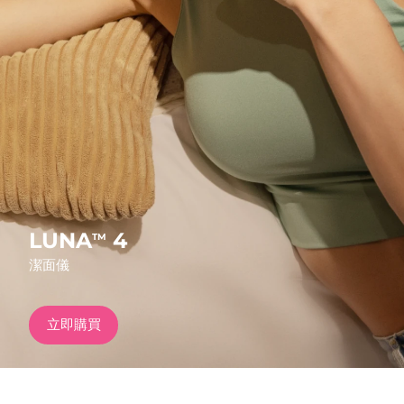
發貨國家
美國
預計送達日期
11/8/26
FAQ™ Dual LED Panel
英國
預計送達日期
10/8/26
熱門產品
西班牙
預計送達日期
10/8/26
澳洲
預計送達日期
13/8/26
法國
預計送達日期
10/8/26
LUNA
4
TM
特別優惠
暢銷產品
潔面儀
德國
預計送達日期
10/8/26
加拿大
預計送達日期
14/8/26
立即購買
紅光療法
澳洲
預計送達日期
13/8/26