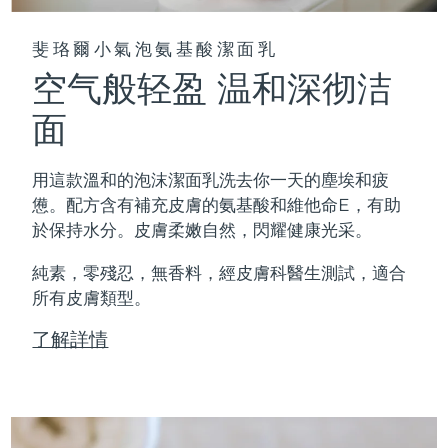
斐珞爾小氣泡氨基酸潔面乳
空气般轻盈 温和深彻洁
面
用這款溫和的泡沫潔面乳洗去你一天的塵埃和疲
憊。配方含有補充皮膚的氨基酸和維他命E，有助
於保持水分。皮膚柔嫩自然，閃耀健康光采。
純素，零殘忍，無香料，經皮膚科醫生測試，適合
所有皮膚類型。
了解詳情