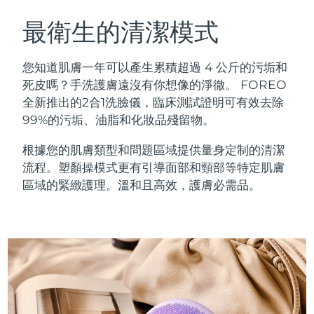
瑞典美膚護理
奧地利
預計送達日期
10/8/26
最衛生的清潔模式
巴林
預計送達日期
11/8/26
您知道肌膚一年可以產生累積超過 4 公斤的污垢和
面部清潔
緊致提拉
死皮嗎？手洗護膚遠沒有你想像的淨徹。 FOREO
比利時
預計送達日期
10/8/26
全新推出的2合1洗臉儀，臨床測試證明可有效去除
LUNA™ 4 套裝
BEAR™ 2 套裝
99%的污垢、油脂和化妝品殘留物。
百慕達
預計送達日期
16/8/26
Anti-aging massage
Microcurrent toning
根據您的肌膚類型和問題區域提供量身定制的清潔
波士尼亞與赫塞哥維納
預計送達日期
13/8/26
流程。塑顏操模式更有引導面部和頸部等特定肌膚
補水保濕
口腔護理
LUNA™ 4 Plus
BEAR™ 2 go
區域的緊緻護理。溫和且高效，護膚必需品。
汶萊
預計送達日期
15/8/26
UFO™ 3 套裝
issa™ 4
Massage, LED heating
Microcurrent toning on-the-go
FAQ™ 抗老護理
Deep facial hydration
Hybrid silicone sonic toothbrush
保加利亞
預計送達日期
10/8/26
NEW
LUNA™ 4 Men
BEAR™ 2 eyes & lips
加拿大
預計送達日期
14/8/26
UFO™ 3 LED
issa™ 4 plus
For men, anti-aging massage
Microcurrent line smoothing device
Near-infrared and red light therapy
Smart hybrid silicone sonic toothbrush
智利
預計送達日期
14/8/26
device
抗老
LED 護理