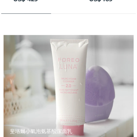
斐珞爾小氣泡氨基酸潔面乳