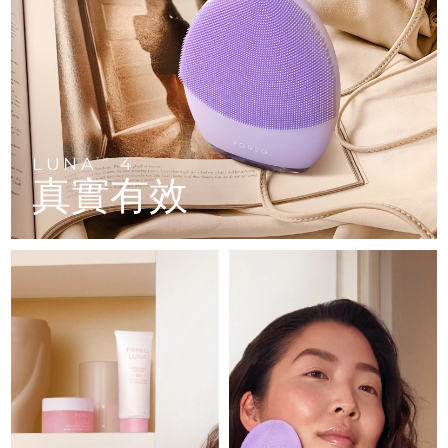
FAQ™ 101
FAQ™ 201
中國
LUNA™ 4 mini
面部提拉護理
預計送達日期
10/8/26
NEW
issa™ 4 smile
UFO™ 3 mini
Clinical anti-aging
LED mask
For young skin, T-zone
Premium anti-aging skincare
哥倫比亞
預計送達日期
14/8/26
Hybrid silicone sonic toothbrush
Red light therapy device for young skin
生髮
肌膚年輕化
克羅埃西亞
預計送達日期
10/8/26
FAQ™ 102
FAQ™ 202
LUNA™ 4 go
BEAR™ 設備
FAQ™ 301
FAQ™ 501
issa™ 4 baby
UFO™ 3 go
Advanced clinical anti-aging
LED mask
For travel or gym bag
All premium facelift devices
NEW
賽普勒斯
預計送達日期
11/8/26
LED hair strengthening scalp massager
Full-Spectrum Red Light Therapy
For ages 0-3
Portable red light therapy
LUNA
4
TM
真實有效
捷克
預計送達日期
10/8/26
FAQ™ 103
FAQ™ 211
LUNA™護膚
保健品
FAQ™ Scalp Serum
FAQ™ 502
issa™ Teeth Whitening Set
面膜
Luxurious clinical anti-aging set
Anti-aging neck & décolleté LED mask
Premium cleansers & balm
丹麥
預計送達日期
10/8/26
Scalp recovery probiotic serum
Full-Spectrum Red Light Therapy
Dual LED + sonic device & 18% PAP gel
Rejuvenation & hydration
專業治療
愛沙尼亞
預計送達日期
10/8/26
FAQ™ P1 Primer
FAQ™ 221
LUNA™ 設備
FAQ™護膚品
ISSA™ 設備
UFO™ 設備
Manuka honey primer
Anti-aging LED hand mask
芬蘭
FAQ™ Red Light Serum
預計送達日期
10/8/26
All facial cleansing devices
All FAQ™ skincare
All silicone sonic toothbrushes
All deep facial hydration devices
法國
預計送達日期
10/8/26
脫毛
身體護理
FAQ™護膚品
FAQ™護膚品
PEACH™ 2 Pro Max
BEAR™ 2 body
FAQ™產品
FAQ™ skincare
法屬玻里尼西亞
預計送達日期
14/8/26
All FAQ™ skincare
All FAQ™ skincare