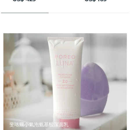
斐珞爾小氣泡氨基酸潔面乳