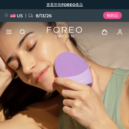
移
查看所有FOREO產品
至
主
內
容
US
8/13/26
暢銷品
新品
登入
語言
BREAKING NEWS
用戶信息
English
Deutsch
Español
我的設備
FAQ™ Pure Beauty-Tech Elixir
Français
Italiano
Português
我的訂單
Polski
Svenska
Русский
Türkçe
简体中文
繁體中文
我的地址
issa™ Teeth Whitening Set
我的訂閱