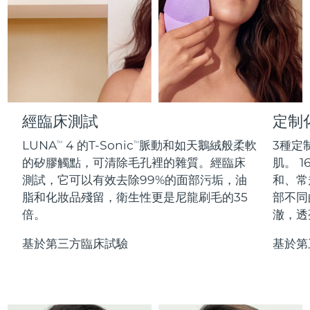
Professional IPL hair removal device
Microcurrent body toning
All hair treatments
All FAQ™ skincare
德國
預計送達日期
8/12/26
FAQ™產品
FAQ™產品
痘肌護理
眼部護理
直布羅陀
PEACH™ 2
LUNA™ 4 body
預計送達日期
8/16/26
FAQ™ products
All anti-aging treatments
All LED treatments
ESPADA™ 2 plus
BEAR™ 2 eyes & lips
IPL hair removal
Massaging body brush
All toning treatments
希臘
預計送達日期
8/12/26
Recurring acne LED therapy
Microcurrent line smoothing device
中國香港特別行政區
預計送達日期
8/13/26
經臨床測試
定制
PEACH™ 2 go
SUPERCHARGED™ serum
護發
毛孔護理
ESPADA™ 2
IRIS™ 2
Travel-friendly IPL hair removal
Firming body serum
LUNA
4 的T-Sonic
脈動和如天鵝絨般柔軟
3種定
TM
TM
匈牙利
LUNA™ 4 hair
預計送達日期
8/12/26
KIWI™ derma
Acne treatment device
Rejuvenating eye massager
NEW
的矽膠觸點，可清除毛孔裡的雜質。經臨床
肌。 1
2-in-1 LED scalp massager
Diamond microdermabrasion .
測試，它可以有效去除99%的面部污垢，油
和、常
冰島
預計送達日期
8/13/26
PEACH™ Cooling Prep Gel
脂和化妝品殘留，衛生性更是尼龍刷毛的35
部不同
ESPADA™ Blemish Solution
眼部護膚
牙齒美白
Cooling IPL hair removal gel
倍。
澈，透
印尼
預計送達日期
8/10/26
FLIP™ play advanced
KIWI™
Concentrated acne gel
Advanced eye care treatment
issa™ Teeth Whitening Set
LED light hairbrush
Blackhead remover
基於第三方臨床試驗
基於第
愛爾蘭
預計送達日期
8/12/26
更多的
Dual LED + sonic device & 18% PAP gel
ESPADA™ 設備
眼部護理設備
曼島
預計送達日期
8/14/26
LUNA™ Dual-Peptide Scalp
KIWI™ 皮肤护理
All acne treatment devices
All revitalizing eye massagers
Serum
issa™ Teeth Whitening Gel