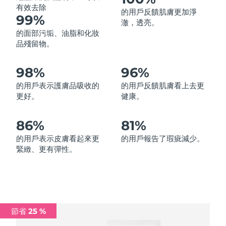
有效去除
的用戶反饋肌膚更加淨
中國澳門特別行政區
預計送達日期
8/14/26
99%
澈，透亮。
的面部污垢、油脂和化妝
馬來西亞
預計送達日期
8/15/26
品殘留物。
馬爾他
預計送達日期
8/12/26
98%
96%
墨西哥
預計送達日期
8/16/26
的用戶表示護膚品吸收的
的用戶反饋肌膚看上去更
更好。
健康。
摩納哥
預計送達日期
8/13/26
86%
81%
荷蘭
預計送達日期
8/12/26
的用戶表示皮膚看起來更
的用戶報告了瑕疵減少。
緊緻、更有彈性。
紐西蘭
預計送達日期
8/12/26
挪威
預計送達日期
8/12/26
阿曼
預計送達日期
8/15/26
節省 25 %
菲律賓
預計送達日期
8/15/26