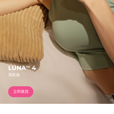
發貨國家
美國
預計送達日期
8/13/26
FAQ™ Dual LED Panel
英國
預計送達日期
8/12/26
熱門產品
西班牙
預計送達日期
8/12/26
澳洲
預計送達日期
8/15/26
法國
預計送達日期
8/12/26
LUNA
4
TM
特別優惠
暢銷產品
潔面儀
德國
預計送達日期
8/12/26
加拿大
預計送達日期
8/16/26
立即購買
紅光療法
澳洲
預計送達日期
8/15/26