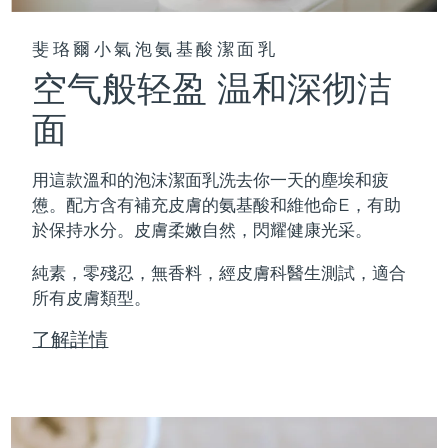
斐珞爾小氣泡氨基酸潔面乳
空气般轻盈 温和深彻洁
面
用這款溫和的泡沫潔面乳洗去你一天的塵埃和疲
憊。配方含有補充皮膚的氨基酸和維他命E，有助
於保持水分。皮膚柔嫩自然，閃耀健康光采。
純素，零殘忍，無香料，經皮膚科醫生測試，適合
所有皮膚類型。
了解詳情