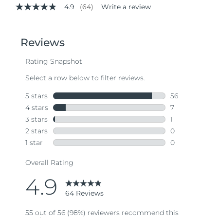
4.9
(64)
Write a review
4.9
out
of
5
stars,
average
rating
value.
Read
64
Reviews.
Same
page
link.