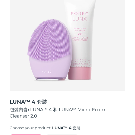
波蘭
預計送達日期
8/13/26
葡萄牙
預計送達日期
8/12/26
波多黎各
預計送達日期
8/14/26
卡達
預計送達日期
8/13/26
留尼旺
預計送達日期
8/17/26
羅馬尼亞
預計送達日期
8/12/26
俄羅斯
預計送達日期
8/20/26
LUNA™ 4 套裝
包裝內含:
LUNA™ 4 和 LUNA™ Micro-Foam
沙烏地阿拉伯
預計送達日期
8/13/26
Cleanser 2.0
新加坡
預計送達日期
8/14/26
Choose your product:
LUNA™ 4 套裝