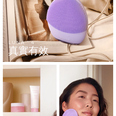
FAQ™ 101
FAQ™ 201
中國
LUNA™ 4 mini
面部提拉護理
預計送達日期
8/12/26
NEW
issa™ 4 smile
UFO™ 3 mini
Clinical anti-aging
LED mask
For young skin, T-zone
Premium anti-aging skincare
哥倫比亞
預計送達日期
8/16/26
Hybrid silicone sonic toothbrush
Red light therapy device for young skin
生髮
肌膚年輕化
克羅埃西亞
預計送達日期
8/12/26
FAQ™ 102
FAQ™ 202
LUNA™ 4 go
BEAR™ 設備
FAQ™ 301
FAQ™ 501
issa™ 4 baby
UFO™ 3 go
Advanced clinical anti-aging
LED mask
For travel or gym bag
All premium facelift devices
NEW
賽普勒斯
預計送達日期
8/13/26
LED hair strengthening scalp massager
Full-Spectrum Red Light Therapy
For ages 0-3
Portable red light therapy
LUNA
4
TM
真實有效
捷克
預計送達日期
8/12/26
FAQ™ 103
FAQ™ 211
LUNA™護膚
保健品
FAQ™ Scalp Serum
FAQ™ 502
issa™ Teeth Whitening Set
面膜
Luxurious clinical anti-aging set
Anti-aging neck & décolleté LED mask
Premium cleansers & balm
丹麥
預計送達日期
8/12/26
Scalp recovery probiotic serum
Full-Spectrum Red Light Therapy
Dual LED + sonic device & 18% PAP gel
Rejuvenation & hydration
專業治療
愛沙尼亞
預計送達日期
8/12/26
FAQ™ P1 Primer
FAQ™ 221
LUNA™ 設備
FAQ™護膚品
ISSA™ 設備
UFO™ 設備
Manuka honey primer
Anti-aging LED hand mask
芬蘭
FAQ™ Red Light Serum
預計送達日期
8/12/26
All facial cleansing devices
All FAQ™ skincare
All silicone sonic toothbrushes
All deep facial hydration devices
法國
預計送達日期
8/12/26
脫毛
身體護理
FAQ™護膚品
FAQ™護膚品
PEACH™ 2 Pro Max
BEAR™ 2 body
FAQ™產品
FAQ™ skincare
法屬玻里尼西亞
預計送達日期
8/16/26
All FAQ™ skincare
All FAQ™ skincare