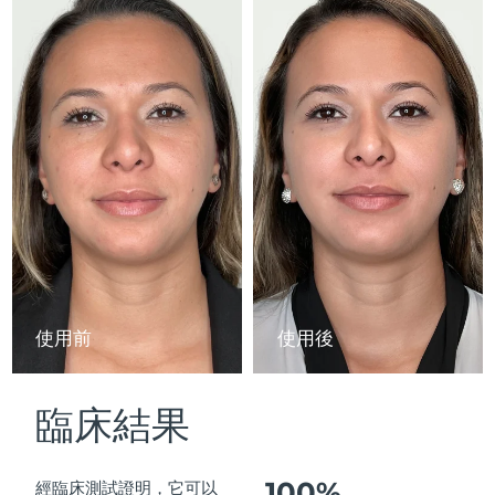
Advanced pore care essentials
以色列
預計送達日期
8/16/26
For healthy hair
18% PAP
護膚品
男士
義大利
預計送達日期
8/12/26
日本
預計送達日期
8/15/26
澤西島
預計送達日期
8/17/26
全部購買
哈薩克
預計送達日期
8/14/26
FOREO APP
科威特
預計送達日期
8/12/26
關於我們
拉脫維亞
預計送達日期
8/12/26
使用前
使用後
黎巴嫩
預計送達日期
8/13/26
臨床結果
立陶宛
預計送達日期
8/12/26
盧森堡
預計送達日期
8/12/26
100%
經臨床測試證明，它可以