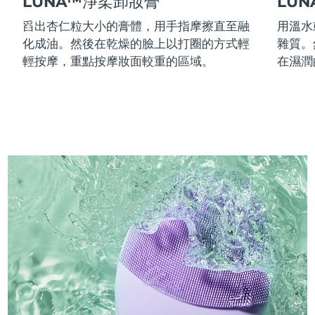
LUNA™淨柔卸妝膏
LU
舀出杏仁粒大小的膏體，用手指摩擦直至融
用溫水
化成油。然後在乾燥的臉上以打圈的方式輕
雜質。
輕按摩，重點按摩妝面較重的區域。
在濕潤