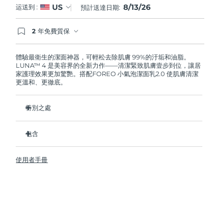
8/13/26
US
运送到 :
預計送達日期:
阿拉伯聯合大公國
預計送達日期
8/13/26
2 年免費質保
如果您在2年質保期內發現任何非人為品質問題，
英國
預計送達日期
8/12/26
FOREO將免費為您更換產品。
體驗最衛生的潔面神器，可輕松去除肌膚 99%的汙垢和油脂。
LUNA™ 4 是美容界的全新力作——清潔緊致肌膚壹步到位，讓居
美國
預計送達日期
8/13/26
家護理效果更加驚艷。搭配FOREO 小氣泡潔面乳2.0 使肌膚清潔
更溫和、更徹底。
烏茲別克
預計送達日期
8/17/26
特別之處
越南
預計送達日期
8/18/26
96%的用戶表示皮膚看起來更健康了。81%的用戶表示瑕疵減
少了。
包含
去除深層汙垢和油脂，皮膚不拔幹。
LUNA™ 4
86%的用戶表示皮膚看起來和感覺起來更緊致，更有彈性了。
使用者手冊
LUNA™ Micro-Foam Cleanser 2.0
滋養並保護皮膚免受自由基損傷。
USB 充電線
衛生性是尼龍刷毛的35倍。
旅行袋
快速操作指南
基本操作指南