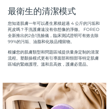
瑞典美膚護理
奧地利
預計送達日期
8/12/26
最衛生的清潔模式
巴林
預計送達日期
8/13/26
您知道肌膚一年可以產生累積超過 4 公斤的污垢和
面部清潔
緊致提拉
死皮嗎？手洗護膚遠沒有你想像的淨徹。 FOREO
比利時
預計送達日期
8/12/26
全新推出的2合1洗臉儀，臨床測試證明可有效去除
LUNA™ 4 套裝
BEAR™ 2 套裝
99%的污垢、油脂和化妝品殘留物。
百慕達
預計送達日期
8/18/26
Anti-aging massage
Microcurrent toning
根據您的肌膚類型和問題區域提供量身定制的清潔
波士尼亞與赫塞哥維納
預計送達日期
8/15/26
流程。塑顏操模式更有引導面部和頸部等特定肌膚
補水保濕
口腔護理
LUNA™ 4 Plus
BEAR™ 2 go
區域的緊緻護理。溫和且高效，護膚必需品。
汶萊
預計送達日期
8/17/26
UFO™ 3 套裝
issa™ 4
Massage, LED heating
Microcurrent toning on-the-go
FAQ™ 抗老護理
Deep facial hydration
Hybrid silicone sonic toothbrush
保加利亞
預計送達日期
8/12/26
NEW
LUNA™ 4 Men
BEAR™ 2 eyes & lips
加拿大
預計送達日期
8/16/26
UFO™ 3 LED
issa™ 4 plus
For men, anti-aging massage
Microcurrent line smoothing device
Near-infrared and red light therapy
Smart hybrid silicone sonic toothbrush
智利
預計送達日期
8/16/26
device
抗老
LED 護理