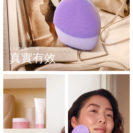
FAQ™ 101
FAQ™ 201
中國
LUNA™ 4 mini
面部提拉護理
預計送達日期
10/08/2026
NEW
issa™ 4 smile
UFO™ 3 mini
Clinical anti-aging
LED mask
For young skin, T-zone
Premium anti-aging skincare
哥倫比亞
預計送達日期
14/08/2026
Hybrid silicone sonic toothbrush
Red light therapy device for young skin
生髮
肌膚年輕化
克羅埃西亞
預計送達日期
10/08/2026
FAQ™ 102
FAQ™ 202
LUNA™ 4 go
BEAR™ 設備
FAQ™ 301
FAQ™ 501
issa™ 4 baby
UFO™ 3 go
Advanced clinical anti-aging
LED mask
For travel or gym bag
All premium facelift devices
NEW
賽普勒斯
預計送達日期
11/08/2026
LED hair strengthening scalp massager
Full-Spectrum Red Light Therapy
For ages 0-3
Portable red light therapy
LUNA
4
TM
真實有效
捷克
預計送達日期
10/08/2026
FAQ™ 103
FAQ™ 211
LUNA™護膚
保健品
FAQ™ Scalp Serum
FAQ™ 502
issa™ Teeth Whitening Set
面膜
Luxurious clinical anti-aging set
Anti-aging neck & décolleté LED mask
Premium cleansers & balm
丹麥
預計送達日期
10/08/2026
Scalp recovery probiotic serum
Full-Spectrum Red Light Therapy
Dual LED + sonic device & 18% PAP gel
Rejuvenation & hydration
專業治療
愛沙尼亞
預計送達日期
10/08/2026
FAQ™ P1 Primer
FAQ™ 221
LUNA™ 設備
FAQ™護膚品
ISSA™ 設備
UFO™ 設備
Manuka honey primer
Anti-aging LED hand mask
芬蘭
FAQ™ Red Light Serum
預計送達日期
10/08/2026
All facial cleansing devices
All FAQ™ skincare
All silicone sonic toothbrushes
All deep facial hydration devices
法國
預計送達日期
10/08/2026
脫毛
身體護理
FAQ™護膚品
FAQ™護膚品
PEACH™ 2 Pro Max
BEAR™ 2 body
FAQ™產品
FAQ™ skincare
法屬玻里尼西亞
預計送達日期
14/08/2026
All FAQ™ skincare
All FAQ™ skincare