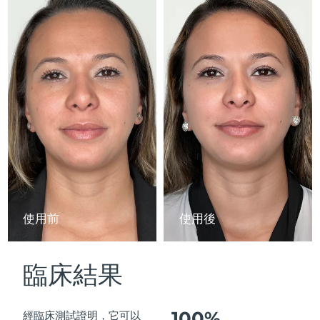
Advanced pore care essentials
以色列
預計送達日期
14/08/2026
For healthy hair
18% PAP
護膚品
男士
義大利
預計送達日期
10/08/2026
日本
預計送達日期
13/08/2026
澤西島
預計送達日期
15/08/2026
全部購買
哈薩克
預計送達日期
12/08/2026
FOREO APP
科威特
預計送達日期
10/08/2026
關於我們
拉脫維亞
預計送達日期
10/08/2026
使用前
使用後
黎巴嫩
預計送達日期
11/08/2026
臨床結果
立陶宛
預計送達日期
10/08/2026
盧森堡
預計送達日期
10/08/2026
100%
經臨床測試證明，它可以