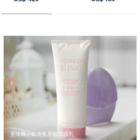
斐珞爾小氣泡氨基酸潔面乳