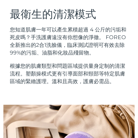
瑞典美膚護理
奧地利
預計送達日期
10/08/2026
最衛生的清潔模式
巴林
預計送達日期
11/08/2026
您知道肌膚一年可以產生累積超過 4 公斤的污垢和
面部清潔
緊致提拉
死皮嗎？手洗護膚遠沒有你想像的淨徹。 FOREO
比利時
預計送達日期
10/08/2026
全新推出的2合1洗臉儀，臨床測試證明可有效去除
LUNA™ 4 套裝
BEAR™ 2 套裝
99%的污垢、油脂和化妝品殘留物。
百慕達
預計送達日期
16/08/2026
Anti-aging massage
Microcurrent toning
根據您的肌膚類型和問題區域提供量身定制的清潔
波士尼亞與赫塞哥維納
預計送達日期
13/08/2026
流程。塑顏操模式更有引導面部和頸部等特定肌膚
補水保濕
口腔護理
LUNA™ 4 Plus
BEAR™ 2 go
區域的緊緻護理。溫和且高效，護膚必需品。
汶萊
預計送達日期
15/08/2026
UFO™ 3 套裝
issa™ 4
Massage, LED heating
Microcurrent toning on-the-go
FAQ™ 抗老護理
Deep facial hydration
Hybrid silicone sonic toothbrush
保加利亞
預計送達日期
10/08/2026
NEW
LUNA™ 4 Men
BEAR™ 2 eyes & lips
加拿大
預計送達日期
14/08/2026
UFO™ 3 LED
issa™ 4 plus
For men, anti-aging massage
Microcurrent line smoothing device
Near-infrared and red light therapy
Smart hybrid silicone sonic toothbrush
智利
預計送達日期
14/08/2026
device
抗老
LED 護理