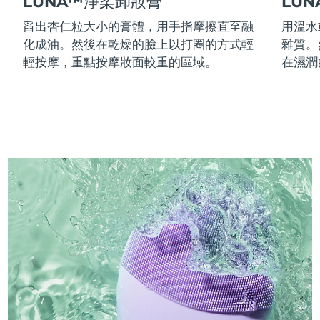
LUNA™淨柔卸妝膏
LU
舀出杏仁粒大小的膏體，用手指摩擦直至融
用溫水
化成油。然後在乾燥的臉上以打圈的方式輕
雜質。
輕按摩，重點按摩妝面較重的區域。
在濕潤