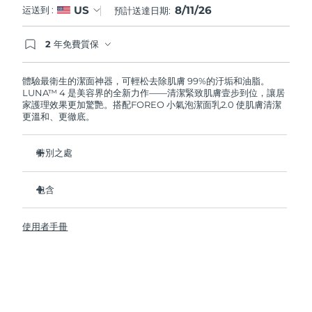
8/11/26
US
运送到 :
預計送達日期:
阿拉伯聯合大公國
預計送達日期
11/08/2026
2 年免費質保
如果您在2年質保期內發現任何非人為品質問題，
英國
預計送達日期
10/08/2026
FOREO將免費為您更換產品。
體驗最衛生的潔面神器，可輕松去除肌膚 99%的汙垢和油脂。
LUNA™ 4 是美容界的全新力作——清潔緊致肌膚壹步到位，讓居
美國
預計送達日期
11/08/2026
家護理效果更加驚艷。搭配FOREO 小氣泡潔面乳2.0 使肌膚清潔
更溫和、更徹底。
烏茲別克
預計送達日期
15/08/2026
特別之處
越南
預計送達日期
16/08/2026
96%的用戶表示皮膚看起來更健康了。81%的用戶表示瑕疵減
少了。
包含
去除深層汙垢和油脂，皮膚不拔幹。
LUNA™ 4
86%的用戶表示皮膚看起來和感覺起來更緊致，更有彈性了。
使用者手冊
LUNA™ Micro-Foam Cleanser 2.0
滋養並保護皮膚免受自由基損傷。
USB 充電線
衛生性是尼龍刷毛的35倍。
旅行袋
快速操作指南
基本操作指南