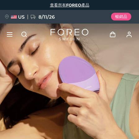
移
查看所有FOREO產品
至
主
內
容
US
8/11/26
暢銷品
新品
登入
語言
BREAKING NEWS
用戶信息
English
Deutsch
Español
我的設備
FAQ™ Pure Beauty-Tech Elixir
Français
Italiano
Português
我的訂單
Polski
Svenska
Русский
Türkçe
简体中文
繁體中文
我的地址
issa™ Teeth Whitening Set
我的訂閱