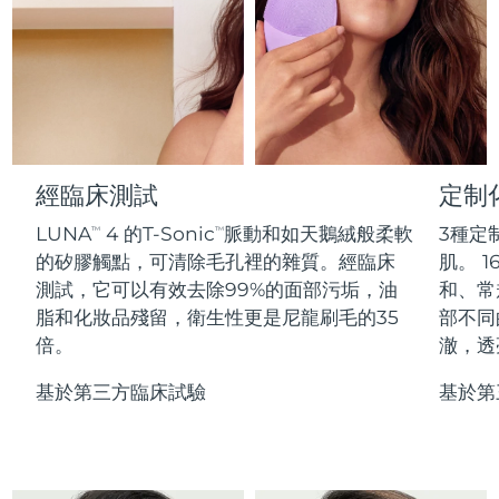
Professional IPL hair removal device
Microcurrent body toning
All hair treatments
All FAQ™ skincare
德國
預計送達日期
10/08/2026
FAQ™產品
FAQ™產品
痘肌護理
眼部護理
直布羅陀
PEACH™ 2
LUNA™ 4 body
預計送達日期
14/08/2026
FAQ™ products
All anti-aging treatments
All LED treatments
ESPADA™ 2 plus
BEAR™ 2 eyes & lips
IPL hair removal
Massaging body brush
All toning treatments
希臘
預計送達日期
10/08/2026
Recurring acne LED therapy
Microcurrent line smoothing device
中國香港特別行政區
預計送達日期
11/08/2026
經臨床測試
定制
PEACH™ 2 go
SUPERCHARGED™ serum
護發
毛孔護理
ESPADA™ 2
IRIS™ 2
Travel-friendly IPL hair removal
Firming body serum
LUNA
4 的T-Sonic
脈動和如天鵝絨般柔軟
3種定
TM
TM
匈牙利
LUNA™ 4 hair
預計送達日期
10/08/2026
KIWI™ derma
Acne treatment device
Rejuvenating eye massager
NEW
的矽膠觸點，可清除毛孔裡的雜質。經臨床
肌。 1
2-in-1 LED scalp massager
Diamond microdermabrasion .
測試，它可以有效去除99%的面部污垢，油
和、常
冰島
預計送達日期
11/08/2026
PEACH™ Cooling Prep Gel
脂和化妝品殘留，衛生性更是尼龍刷毛的35
部不同
ESPADA™ Blemish Solution
眼部護膚
牙齒美白
Cooling IPL hair removal gel
倍。
澈，透
印尼
預計送達日期
08/08/2026
FLIP™ play advanced
KIWI™
Concentrated acne gel
Advanced eye care treatment
issa™ Teeth Whitening Set
LED light hairbrush
Blackhead remover
基於第三方臨床試驗
基於第
愛爾蘭
預計送達日期
10/08/2026
更多的
Dual LED + sonic device & 18% PAP gel
ESPADA™ 設備
眼部護理設備
曼島
預計送達日期
12/08/2026
LUNA™ Dual-Peptide Scalp
KIWI™ 皮肤护理
All acne treatment devices
All revitalizing eye massagers
Serum
issa™ Teeth Whitening Gel