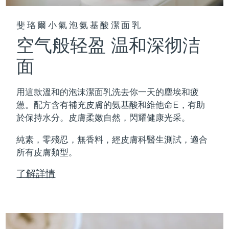
斐珞爾小氣泡氨基酸潔面乳
空气般轻盈 温和深彻洁
面
用這款溫和的泡沫潔面乳洗去你一天的塵埃和疲
憊。配方含有補充皮膚的氨基酸和維他命E，有助
於保持水分。皮膚柔嫩自然，閃耀健康光采。
純素，零殘忍，無香料，經皮膚科醫生測試，適合
所有皮膚類型。
了解詳情