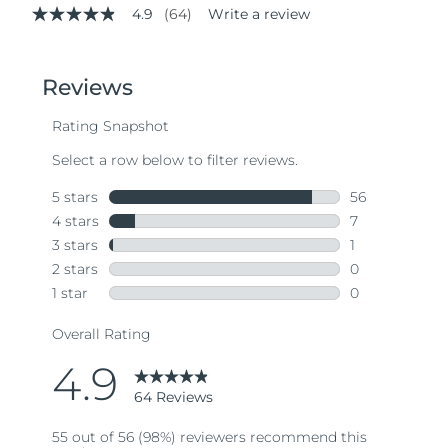
4.9
(64)
Write a review
4.9
out
of
5
stars,
average
rating
value.
Read
64
Reviews.
Same
page
link.