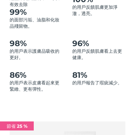
有效去除
的用戶反饋肌膚更加淨
中國澳門特別行政區
預計送達日期
12/08/2026
99%
澈，透亮。
的面部污垢、油脂和化妝
馬來西亞
預計送達日期
13/08/2026
品殘留物。
馬爾他
預計送達日期
10/08/2026
98%
96%
墨西哥
預計送達日期
14/08/2026
的用戶表示護膚品吸收的
的用戶反饋肌膚看上去更
更好。
健康。
摩納哥
預計送達日期
11/08/2026
86%
81%
荷蘭
預計送達日期
10/08/2026
的用戶表示皮膚看起來更
的用戶報告了瑕疵減少。
緊緻、更有彈性。
紐西蘭
預計送達日期
10/08/2026
挪威
預計送達日期
10/08/2026
阿曼
預計送達日期
13/08/2026
節省 25 %
菲律賓
預計送達日期
13/08/2026