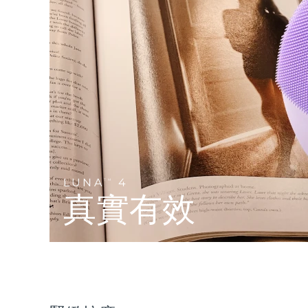
Near-infrared and red light therapy device
Smart hybrid silicone sonic toothbrush
抗老
LED 護理
LUNA™ 4 mini
面部提拉護理
FAQ™ 101
FAQ™ 201
UFO™ 3 mini
issa™ 4 smile
For young skin, T-zone
Premium anti-aging skincare
NEW
Clinical anti-aging
LED mask
Red light therapy device for young skin
Hybrid silicone sonic toothbrush
生髮
LUNA™ 4 go
BEAR™ 設備
肌膚年輕化
FAQ™ 102
FAQ™ 202
UFO™ 3 go
issa™ 4 baby
For travel or gym bag
All premium facelift devices
FAQ™ 301
FAQ™ 501
Advanced clinical anti-aging
LED mask
Portable red light therapy
For ages 0-3
NEW
LED hair strengthening scalp massager
Full-Spectrum Red Light Therapy
LUNA™護膚
LUNA
4
FAQ™ 103
TM
FAQ™ 211
保健品
面膜
issa™ Teeth Whitening Set
Premium cleansers & balm
真實有效
FAQ™ Scalp Serum
FAQ™ 502
Luxurious clinical anti-aging set
Anti-aging neck & décolleté LED mask
Rejuvenation & hydration
Dual LED + sonic device & 18% PAP gel
Scalp recovery probiotic serum
Full-Spectrum Red Light Therapy
LUNA™ 設備
專業治療
FAQ™ P1 Primer
FAQ™ 221
UFO™ 設備
ISSA™ 設備
All facial cleansing devices
FAQ™護膚品
Manuka honey primer
Anti-aging LED hand mask
FAQ™ Red Light Serum
All deep facial hydration devices
All silicone sonic toothbrushes
All FAQ™ skincare