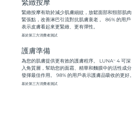
緊緻按摩
脫毛
FAQ™護膚品
身體護理
FAQ™護膚品
FAQ™產品
FAQ™ skincare
All FAQ™ skincare
All FAQ™ skincare
PEACH™ 2 Pro Max
BEAR™ 2 body
緊緻按摩有助於減少肌膚細紋，放鬆面部和頸部肌肉
All hair treatments
All FAQ™ skincare
Professional IPL hair removal device
Microcurrent body toning
緊張點，改善淋巴引流對抗肌膚衰老 。 86% 的用戶
表示皮膚看起來更緊緻、更有彈性。
FAQ™產品
FAQ™產品
痘肌護理
FAQ™ products
眼部護理
基於第三方消費者測試
All anti-aging treatments
All LED treatments
PEACH™ 2
LUNA™ 4 body
All toning treatments
ESPADA™ 2 plus
BEAR™ 2 eyes & lips
IPL hair removal
Massaging body brush
護膚準備
Recurring acne LED therapy
Microcurrent line smoothing device
為您的肌膚提供更有效的護膚程序。 LUNA
4 可深
TM
PEACH™ 2 go
SUPERCHARGED™ serum
入角質層，幫助您的面霜、精華和麵膜中的活性成分
護發
毛孔護理
ESPADA™ 2
IRIS™ 2
Travel-friendly IPL hair removal
Firming body serum
發揮最佳作用。 98% 的用戶表示護膚品吸收的更好
LUNA™ 4 hair
KIWI™ derma
Acne treatment device
Rejuvenating eye massager
NEW
基於第三方消費者測試
2-in-1 LED scalp massager
Diamond microdermabrasion .
PEACH™ Cooling Prep Gel
ESPADA™ Blemish Solution
眼部護膚
牙齒美白
Cooling IPL hair removal gel
FLIP™ play advanced
KIWI™
Concentrated acne gel
Advanced eye care treatment
issa™ Teeth Whitening Set
LED light hairbrush
Blackhead remover
Dual LED + sonic device & 18% PAP gel
更多的
ESPADA™ 設備
眼部護理設備
LUNA™ Dual-Peptide Scalp