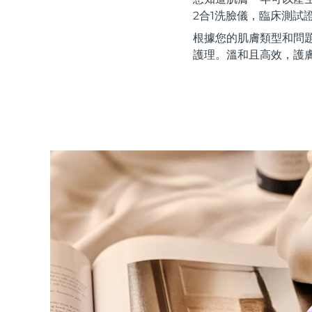
紅光療法
2合1洗臉儀，臨床測試
根據您的肌膚類型和問
護理。溫和且高效，護
瑞典美膚護理
面部清潔
緊致提拉
LUNA™ 4 套裝
BEAR™ 2 套裝
Anti-aging massage
Microcurrent toning
補水保濕
口腔護理
LUNA™ 4 Plus
BEAR™ 2 go
UFO™ 3 套裝
issa™ 4
Massage, LED heating
Microcurrent toning on-the-go
Deep facial hydration
Hybrid silicone sonic toothbrush
FAQ™ 抗老護理
LUNA™ 4 Men
BEAR™ 2 eyes & lips
NEW
UFO™ 3 LED
issa™ 4 plus
For men, anti-aging massage
Microcurrent line smoothing device