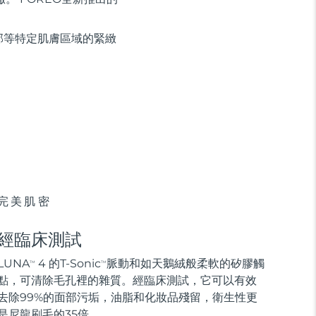
部等特定肌膚區域的緊緻
完美肌密
經臨床測試
LUNA
4 的T-Sonic
脈動和如天鵝絨般柔軟的矽膠觸
TM
TM
點，可清除毛孔裡的雜質。經臨床測試，它可以有效
去除99%的面部污垢，油脂和化妝品殘留，衛生性更
是尼龍刷毛的35倍。