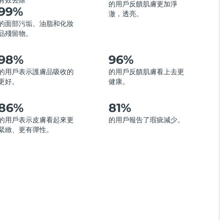
有效去除
的用戶反饋肌膚更加淨
99%
澈，透亮。
的面部污垢、油脂和化妝
品殘留物。
98%
96%
的用戶表示護膚品吸收的
的用戶反饋肌膚看上去更
更好。
健康。
86%
81%
的用戶表示皮膚看起來更
的用戶報告了瑕疵減少。
緊緻、更有彈性。