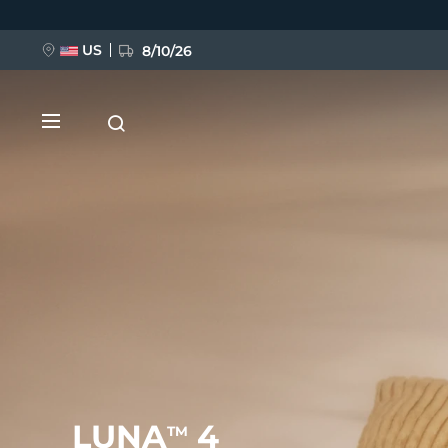
移
至
主
內
US
8/10/26
容
新品
BREAKING NEWS
FAQ™ Pure Beauty-Tech Elixir
LUNA
4
TM