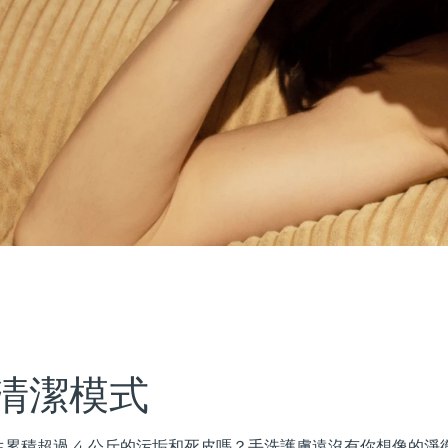
清潔模式
累積超過 4 公斤的污垢和死皮嗎？手洗護膚遠沒有你想像的淨徹