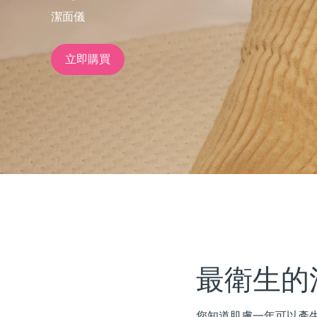
潔面儀
issa™ Teeth Whitening Set
立即購買
FAQ™ Dual LED Panel
熱門產品
特別優惠
暢銷產品
最衛生的
您知道肌膚一年可以產生