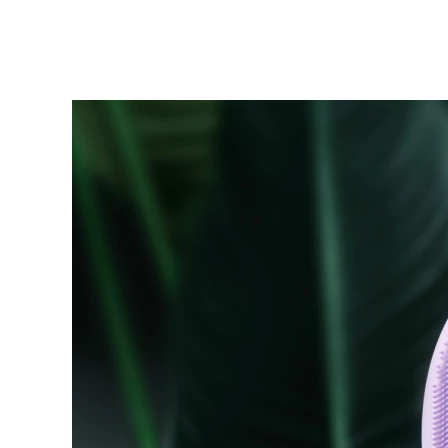
KIWI™ 皮肤护理
All acne treatment devices
All revitalizing eye massagers
Serum
issa™ Teeth Whitening Gel
Advanced pore care essentials
For healthy hair
18% PAP
護膚品
男士
全部購買
FOREO APP
關於我們