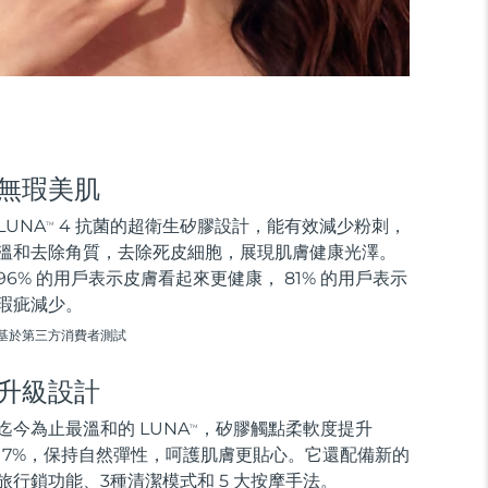
無瑕美肌
LUNA
4 抗菌的超衛生矽膠設計，能有效減少粉刺，
TM
溫和去除角質，去除死皮細胞，展現肌膚健康光澤。
96% 的用戶表示皮膚看起來更健康， 81% 的用戶表示
瑕疵減少。
基於第三方消費者測試
升級設計
迄今為止最溫和的 LUNA
，矽膠觸點柔軟度提升
TM
17%，保持自然彈性，呵護肌膚更貼心。它還配備新的
旅行鎖功能、3種清潔模式和 5 大按摩手法。