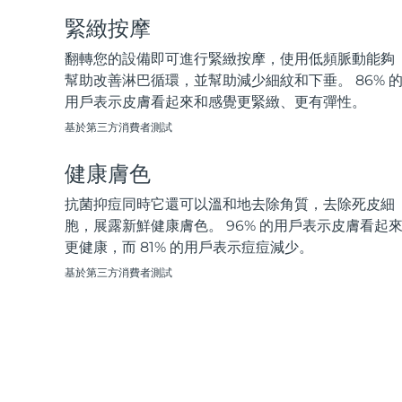
脫毛
FAQ™護膚品
身體護理
FAQ™護膚品
FAQ™產品
FAQ™ skincare
緊緻按摩
All FAQ™ skincare
All FAQ™ skincare
PEACH™ 2 Pro Max
BEAR™ 2 body
All hair treatments
All FAQ™ skincare
Professional IPL hair removal device
Microcurrent body toning
翻轉您的設備即可進行緊緻按摩，使用低頻脈動能夠
幫助改善淋巴循環，並幫助減少細紋和下垂。 86% 
FAQ™產品
FAQ™產品
用戶表示皮膚看起來和感覺更緊緻、更有彈性。
痘肌護理
FAQ™ products
眼部護理
All anti-aging treatments
All LED treatments
PEACH™ 2
LUNA™ 4 body
All toning treatments
基於第三方消費者測試
ESPADA™ 2 plus
BEAR™ 2 eyes & lips
IPL hair removal
Massaging body brush
Recurring acne LED therapy
Microcurrent line smoothing device
健康膚色
PEACH™ 2 go
SUPERCHARGED™ serum
抗菌抑痘同時它還可以溫和地去除角質，去除死皮細
護發
毛孔護理
ESPADA™ 2
IRIS™ 2
Travel-friendly IPL hair removal
Firming body serum
胞，展露新鮮健康膚色。 96% 的用戶表示皮膚看起
LUNA™ 4 hair
KIWI™ derma
Acne treatment device
Rejuvenating eye massager
更健康，而 81% 的用戶表示痘痘減少。
NEW
2-in-1 LED scalp massager
Diamond microdermabrasion .
基於第三方消費者測試
PEACH™ Cooling Prep Gel
ESPADA™ Blemish Solution
眼部護膚
牙齒美白
Cooling IPL hair removal gel
FLIP™ play advanced
KIWI™
Concentrated acne gel
Advanced eye care treatment
issa™ Teeth Whitening Set
LED light hairbrush
Blackhead remover
Dual LED + sonic device & 18% PAP gel
更多的
ESPADA™ 設備
眼部護理設備
LUNA™ Dual-Peptide Scalp