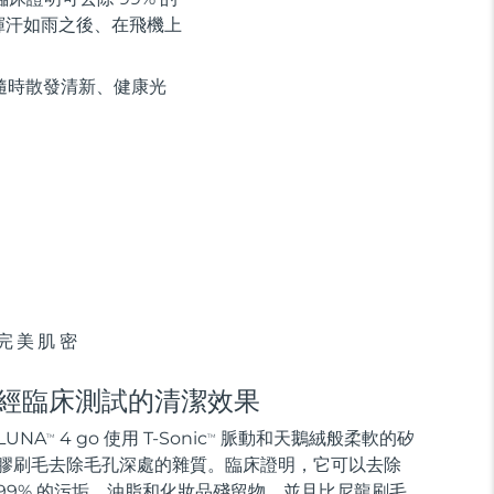
揮汗如雨之後、在飛機上
隨時散發清新、健康光
完美肌密
經臨床測試的清潔效果
LUNA
4 go 使用 T-Sonic
脈動和天鵝絨般柔軟的矽
TM
TM
膠刷毛去除毛孔深處的雜質。臨床證明，它可以去除
99% 的污垢、油脂和化妝品殘留物，並且比尼龍刷毛