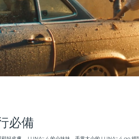
行必備
顧好皮膚。 LUNA
4 的小妹妹，手掌大小的 LUNA
4 go 
TM
TM