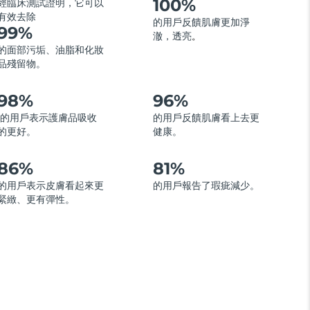
100%
經臨床測試證明，它可以
有效去除
的用戶反饋肌膚更加淨
99%
澈，透亮
。
的面部污垢、油脂和化妝
品殘留物。
98%
96%
的用戶表示護膚品吸收
的用戶反饋肌膚看上去更
的更好。
健康。
86%
81%
的用戶表示皮膚看起來更
的用戶報告了瑕疵減少。
緊緻、更有彈性。