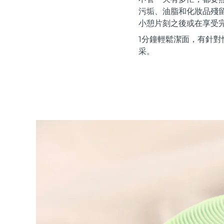
紅光療法
污垢、油脂和化妝品殘
小憩片刻之後或在享受
1分鐘輕鬆潔面，有針對
瑞典美膚護理
采。
面部清潔
緊致提拉
LUNA™ 4 套裝
BEAR™ 2 套裝
Anti-aging massage
Microcurrent toning
補水保濕
口腔護理
LUNA™ 4 Plus
BEAR™ 2 go
UFO™ 3 套裝
issa™ 4
Massage, LED heating
Microcurrent toning on-the-go
Deep facial hydration
Hybrid silicone sonic toothbrush
FAQ™ 抗老護理
LUNA™ 4 Men
BEAR™ 2 eyes & lips
NEW
UFO™ 3 LED
issa™ 4 plus
For men, anti-aging massage
Microcurrent line smoothing device