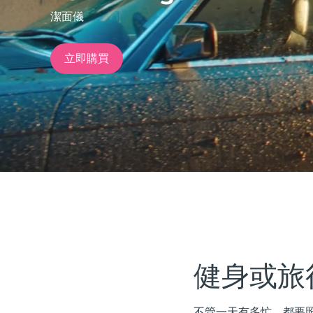
潔面儀
issa™ Teeth Whitening Set
立即購買
FAQ™ Dual LED Panel
熱門產品
特別優惠
暢銷產品
健身或旅
不管一天有多忙，都要照