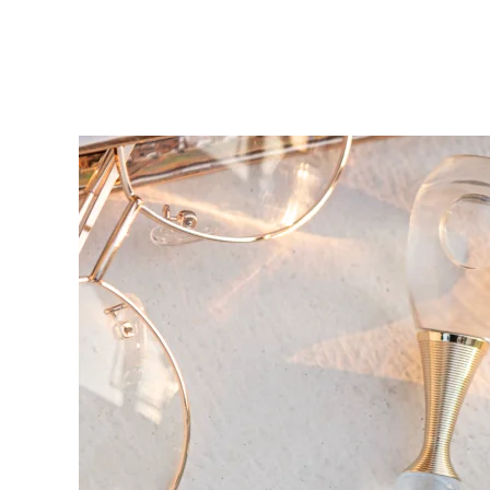
KIWI™ 皮肤护理
All acne treatment devices
All revitalizing eye massagers
Serum
issa™ Teeth Whitening Gel
Advanced pore care essentials
For healthy hair
18% PAP
護膚品
男士
全部購買
FOREO APP
關於我們