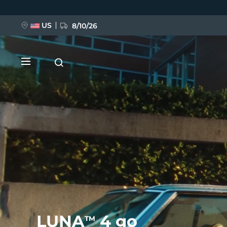
移
至
主
內
US
8/10/26
容
新品
BREAKING NEWS
FAQ™ Pure Beauty-Tech Elixir
LUNA
4 go
TM