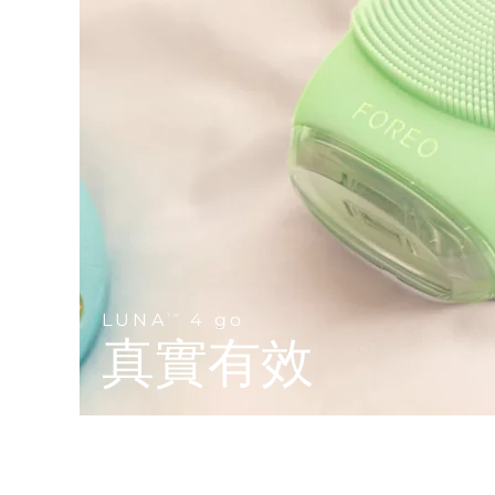
Near-infrared and red light therapy device
Smart hybrid silicone sonic toothbrush
抗老
LED 護理
LUNA™ 4 mini
面部提拉護理
FAQ™ 101
FAQ™ 201
UFO™ 3 mini
issa™ 4 smile
For young skin, T-zone
Premium anti-aging skincare
NEW
Clinical anti-aging
LED mask
Red light therapy device for young skin
Hybrid silicone sonic toothbrush
生髮
LUNA™ 4 go
BEAR™ 設備
肌膚年輕化
FAQ™ 102
FAQ™ 202
UFO™ 3 go
issa™ 4 baby
For travel or gym bag
All premium facelift devices
FAQ™ 301
FAQ™ 501
Advanced clinical anti-aging
LED mask
Portable red light therapy
For ages 0-3
NEW
LED hair strengthening scalp massager
Full-Spectrum Red Light Therapy
LUNA™護膚
FAQ™ 103
FAQ™ 211
保健品
面膜
issa™ Teeth Whitening Set
Premium cleansers & balm
FAQ™ Scalp Serum
FAQ™ 502
LUNA
4 go
TM
Luxurious clinical anti-aging set
Anti-aging neck & décolleté LED mask
Rejuvenation & hydration
Dual LED + sonic device & 18% PAP gel
真實有效
Scalp recovery probiotic serum
Full-Spectrum Red Light Therapy
LUNA™ 設備
專業治療
FAQ™ P1 Primer
FAQ™ 221
UFO™ 設備
ISSA™ 設備
All facial cleansing devices
FAQ™護膚品
Manuka honey primer
Anti-aging LED hand mask
FAQ™ Red Light Serum
All deep facial hydration devices
All silicone sonic toothbrushes
All FAQ™ skincare