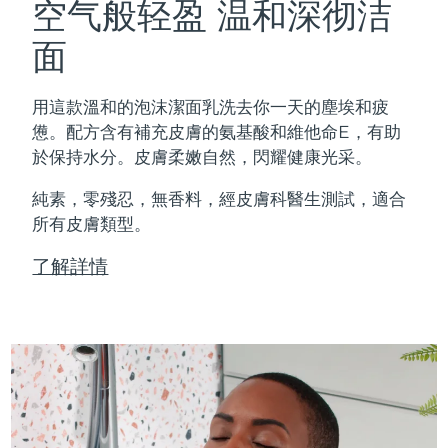
空气般轻盈 温和深彻洁
面
用這款溫和的泡沫潔面乳洗去你一天的塵埃和疲
憊。配方含有補充皮膚的氨基酸和維他命E，有助
於保持水分。皮膚柔嫩自然，閃耀健康光采。
純素，零殘忍，無香料，經皮膚科醫生測試，適合
所有皮膚類型。
了解詳情