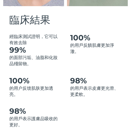
中國澳門特別行政區
預計送達日期
12/8/26
臨床結果
馬來西亞
預計送達日期
13/8/26
馬爾他
預計送達日期
10/8/26
100%
經臨床測試證明，它可以
有效去除
的用戶反饋肌膚更加淨
99%
墨西哥
預計送達日期
14/8/26
澈。
的面部污垢、油脂和化妝
摩納哥
預計送達日期
11/8/26
品殘留物。
荷蘭
預計送達日期
10/8/26
100%
98%
的用户反馈肌肤更加透
的用戶表示皮膚更光滑、
紐西蘭
預計送達日期
10/8/26
亮。
更柔軟。
挪威
預計送達日期
10/8/26
98%
阿曼
預計送達日期
13/8/26
的用戶表示護膚品吸收的
更好。
菲律賓
預計送達日期
13/8/26