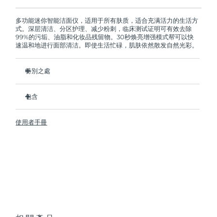
如果您在2年質保期內發現任何非人為品質問題，
FOREO將免費為您更換產品。
阿拉伯聯合大公國
多功能迷你智能洁面仪，适用于所有肤质，适合充满活力的生活方
預計送達日期
11/8/26
式。深层清洁、分区护理、减少粉刺，临床测试证明可有效去除
99%的污垢、油脂和化妆品残留物。30秒焕亮增强模式帮可以快
英國
預計送達日期
10/8/26
速温和地进行面部清洁。即使生活忙碌，肌肤依然散发自然光彩。
美國
預計送達日期
11/8/26
特別之處
衛生性是尼龍刷頭的35倍。
烏茲別克
預計送達日期
15/8/26
包含
100%的用戶反饋肌膚更加淨澈，透亮。
越南
預計送達日期
16/8/26
96%的用戶反饋肌膚看上去更健康。
LUNA
4 mini
™
使用者手冊
98% 的用戶表示護膚品吸收的更好。
USB 充電線
雙面刷頭和30秒煥亮增強模式探索更便捷清潔方式。
旅行袋
12檔脈動強度，輕便小巧，人體工程學設計貼合面部輪廓。
快速操作指南
基本操作指南
2年質保 (西班牙、葡萄牙、瑞典：3年質保)