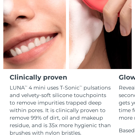
Professional IPL hair removal device
Microcurrent body toning
All hair treatments
All FAQ™ skincare
德國
預計送達日期
10/8/26
FAQ™產品
FAQ™產品
痘肌護理
眼部護理
直布羅陀
PEACH™ 2
LUNA™ 4 body
預計送達日期
14/8/26
FAQ™ products
All anti-aging treatments
All LED treatments
ESPADA™ 2 plus
BEAR™ 2 eyes & lips
IPL hair removal
Massaging body brush
All toning treatments
希臘
預計送達日期
10/8/26
Recurring acne LED therapy
Microcurrent line smoothing device
中國香港特別行政區
預計送達日期
11/8/26
PEACH™ 2 go
SUPERCHARGED™ serum
護發
毛孔護理
ESPADA™ 2
IRIS™ 2
Travel-friendly IPL hair removal
Firming body serum
匈牙利
LUNA™ 4 hair
預計送達日期
10/8/26
KIWI™ derma
Acne treatment device
Rejuvenating eye massager
NEW
2-in-1 LED scalp massager
Diamond microdermabrasion .
Clinically proven
Glow
冰島
預計送達日期
11/8/26
PEACH™ Cooling Prep Gel
LUNA
4 mini uses T-Sonic
pulsations
Reveal
TM
TM
ESPADA™ Blemish Solution
眼部護膚
牙齒美白
Cooling IPL hair removal gel
印尼
預計送達日期
8/8/26
and velvety-soft silicone touchpoints
secon
FLIP™ play advanced
KIWI™
Concentrated acne gel
Advanced eye care treatment
issa™ Teeth Whitening Set
to remove impurities trapped deep
gets y
LED light hairbrush
Blackhead remover
愛爾蘭
預計送達日期
10/8/26
更多的
within pores. It is clinically proven to
time f
Dual LED + sonic device & 18% PAP gel
remove 99% of dirt, oil and makeup
more r
ESPADA™ 設備
眼部護理設備
曼島
預計送達日期
12/8/26
LUNA™ Dual-Peptide Scalp
residue, and is 35x more hygienic than
KIWI™ 皮肤护理
All acne treatment devices
All revitalizing eye massagers
Serum
Based 
issa™ Teeth Whitening Gel
brushes with nylon bristles.