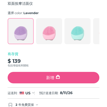
双面按摩洁面仪
斯洛伐克
預計送達日期
10/8/26
選擇 color:
Lavender
斯洛維尼亞
預計送達日期
10/8/26
南非
預計送達日期
18/8/26
南韓
預計送達日期
12/8/26
西班牙
預計送達日期
10/8/26
有存貨
$ 139
瑞典
預計送達日期
10/8/26
包括增值稅和關稅
瑞士
預計送達日期
10/8/26
新增
台灣
預計送達日期
15/8/26
8/11/26
US
运送到 :
預計送達日期:
泰國
預計送達日期
14/8/26
2 年免費質保
土耳其
預計送達日期
11/8/26