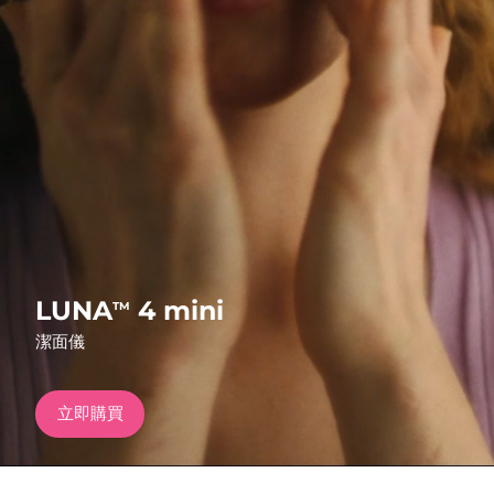
發貨國家
美國
預計送達日期
11/8/26
FAQ™ Dual LED Panel
英國
預計送達日期
10/8/26
熱門產品
西班牙
預計送達日期
10/8/26
澳洲
預計送達日期
13/8/26
法國
預計送達日期
10/8/26
特別優惠
暢銷產品
LUNA
4 mini
TM
德國
預計送達日期
10/8/26
潔面儀
加拿大
預計送達日期
14/8/26
立即購買
紅光療法
澳洲
預計送達日期
13/8/26