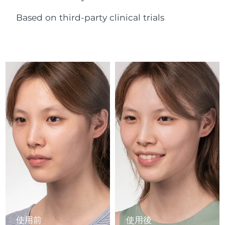
Advanced pore care essentials
以色列
預計送達日期
14/8/26
For healthy hair
18% PAP
護膚品
男士
Based on third-party clinical trials
義大利
預計送達日期
10/8/26
日本
預計送達日期
13/8/26
澤西島
預計送達日期
15/8/26
全部購買
哈薩克
預計送達日期
12/8/26
FOREO APP
科威特
預計送達日期
10/8/26
關於我們
拉脫維亞
預計送達日期
10/8/26
黎巴嫩
預計送達日期
11/8/26
立陶宛
預計送達日期
10/8/26
盧森堡
預計送達日期
10/8/26
使用前
使用後