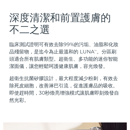
瑞典美膚護理
奧地利
預計送達日期
10/8/26
深度清潔和前置護膚的
巴林
預計送達日期
11/8/26
不二之選
面部清潔
緊致提拉
比利時
預計送達日期
10/8/26
臨床測試證明可有效去除99%的污垢、油脂和化妝
LUNA™ 4 套裝
BEAR™ 2 套裝
百慕達
預計送達日期
16/8/26
品殘留物，是迄今為止最溫和的 LUNA
。分區刷
TM
Anti-aging massage
Microcurrent toning
頭適合所有肌膚類型。超衛生、多功能的迷你智能
波士尼亞與赫塞哥維納
預計送達日期
13/8/26
潔面儀，讓您輕鬆呵護健康肌膚，容光煥發。
補水保濕
口腔護理
LUNA™ 4 Plus
BEAR™ 2 go
汶萊
預計送達日期
15/8/26
超衛生抗菌矽膠設計，最大程度減少粉刺，有效去
UFO™ 3 套裝
issa™ 4
Massage, LED heating
Microcurrent toning on-the-go
除死皮細胞，改善淋巴引流，促進護膚品的吸收。
FAQ™ 抗老護理
Deep facial hydration
Hybrid silicone sonic toothbrush
保加利亞
預計送達日期
10/8/26
即使趕時間，30秒煥亮增強模式讓肌膚即刻煥發自
然光彩。
NEW
LUNA™ 4 Men
BEAR™ 2 eyes & lips
加拿大
預計送達日期
14/8/26
UFO™ 3 LED
issa™ 4 plus
For men, anti-aging massage
Microcurrent line smoothing device
Near-infrared and red light therapy
Smart hybrid silicone sonic toothbrush
智利
預計送達日期
14/8/26
device
抗老
LED 護理