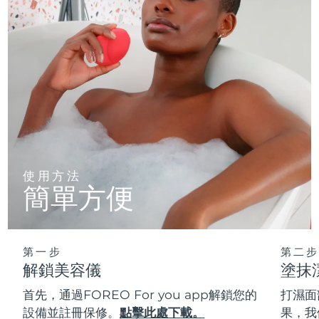
使用方法
簡單方便
第一步
第二步
解鎖美容儀
塗抹
首先，通過FOREO For you app解鎖您的
打濕面
設備並註冊保修。
點擊此處下載。
果，我