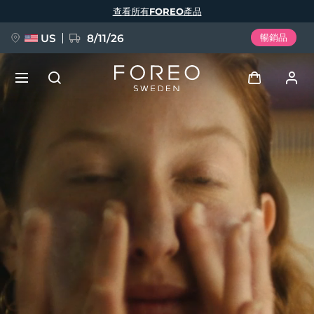
移
查看所有FOREO產品
至
主
內
容
US
8/11/26
暢銷品
新品
登入
語言
BREAKING NEWS
用戶信息
English
Deutsch
Español
我的設備
FAQ™ Pure Beauty-Tech Elixir
Français
Italiano
Português
我的訂單
Polski
Svenska
Русский
Türkçe
简体中文
繁體中文
我的地址
issa™ Teeth Whitening Set
我的訂閱