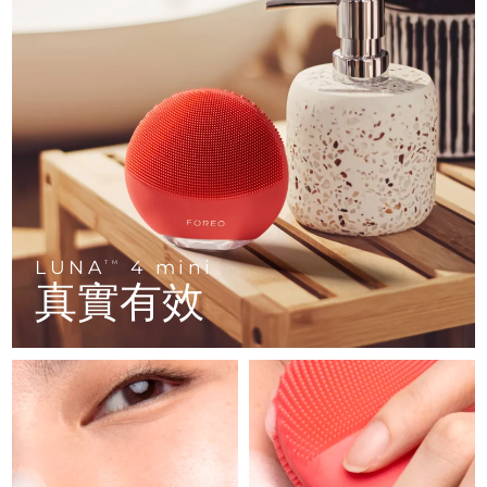
FAQ™ 101
FAQ™ 201
中國
LUNA™ 4 mini
面部提拉護理
預計送達日期
10/8/26
NEW
issa™ 4 smile
UFO™ 3 mini
Clinical anti-aging
LED mask
For young skin, T-zone
Premium anti-aging skincare
哥倫比亞
預計送達日期
14/8/26
Hybrid silicone sonic toothbrush
Red light therapy device for young skin
生髮
肌膚年輕化
克羅埃西亞
預計送達日期
10/8/26
FAQ™ 102
FAQ™ 202
LUNA™ 4 go
BEAR™ 設備
FAQ™ 301
FAQ™ 501
issa™ 4 baby
UFO™ 3 go
Advanced clinical anti-aging
LED mask
For travel or gym bag
All premium facelift devices
NEW
賽普勒斯
預計送達日期
11/8/26
LED hair strengthening scalp massager
Full-Spectrum Red Light Therapy
For ages 0-3
Portable red light therapy
捷克
預計送達日期
10/8/26
FAQ™ 103
FAQ™ 211
LUNA™護膚
保健品
FAQ™ Scalp Serum
FAQ™ 502
issa™ Teeth Whitening Set
面膜
Luxurious clinical anti-aging set
Anti-aging neck & décolleté LED mask
Premium cleansers & balm
丹麥
預計送達日期
10/8/26
LUNA
4 mini
TM
Scalp recovery probiotic serum
Full-Spectrum Red Light Therapy
Dual LED + sonic device & 18% PAP gel
Rejuvenation & hydration
真實有效
專業治療
愛沙尼亞
預計送達日期
10/8/26
FAQ™ P1 Primer
FAQ™ 221
LUNA™ 設備
FAQ™護膚品
ISSA™ 設備
UFO™ 設備
Manuka honey primer
Anti-aging LED hand mask
芬蘭
FAQ™ Red Light Serum
預計送達日期
10/8/26
All facial cleansing devices
All FAQ™ skincare
All silicone sonic toothbrushes
All deep facial hydration devices
法國
預計送達日期
10/8/26
脫毛
身體護理
FAQ™護膚品
FAQ™護膚品
PEACH™ 2 Pro Max
BEAR™ 2 body
FAQ™產品
FAQ™ skincare
法屬玻里尼西亞
預計送達日期
14/8/26
All FAQ™ skincare
All FAQ™ skincare