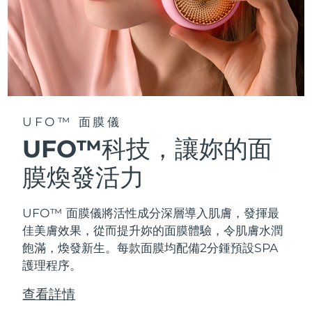
阿拉伯聯合大公國
預計送達日期
10/08/2026
英國
預計送達日期
09/08/2026
美國
預計送達日期
10/08/2026
UFO™ 面膜儀
烏茲別克
預計送達日期
14/08/2026
UFO™科技，讓妳的面
越南
預計送達日期
15/08/2026
膜煥發活力
UFO™ 面膜儀將活性成分深層導入肌膚，發揮最
佳美膚效果，從而提升妳的面膜體驗，令肌膚水潤
飽滿，煥發新生。每款面膜均配備2分鍾預設SPA
護理程序。
查看詳情