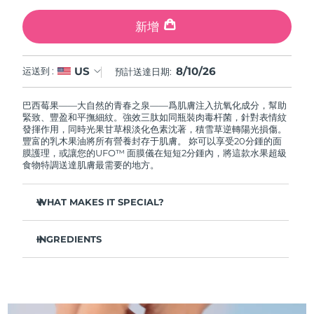
中國澳門特別行政區
預計送達日期
11/08/2026
新增
馬來西亞
預計送達日期
12/08/2026
8/10/26
US
运送到 :
預計送達日期:
馬爾他
預計送達日期
09/08/2026
巴西莓果——大自然的青春之泉——爲肌膚注入抗氧化成分，幫助
墨西哥
預計送達日期
13/08/2026
緊致、豐盈和平撫細紋。強效三肽如同瓶裝肉毒杆菌，針對表情紋
發揮作用，同時光果甘草根淡化色素沈著，積雪草逆轉陽光損傷。
豐富的乳木果油將所有營養封存于肌膚。 妳可以享受20分鍾的面
摩納哥
預計送達日期
10/08/2026
膜護理，或讓您的UFO™ 面膜儀在短短2分鍾內，將這款水果超級
食物特調送達肌膚最需要的地方。
荷蘭
預計送達日期
09/08/2026
WHAT MAKES IT SPECIAL?
紐西蘭
預計送達日期
09/08/2026
橄榄油和霍霍巴籽油滋養肌膚，恢複油脂平衡——深層補水，
毛孔不堵塞。
INGREDIENTS
挪威
預計送達日期
09/08/2026
虎杖、維生素E和綠茶成分形成抗氧化屏障，抵禦肌膚過早老
水/水/水，鯨蠟醇乙基己酸酯，丁二醇，甘油，巴西莓果提取物，
化。
乳木果油，霍霍巴籽油，1,2-己二醇，羟基苯乙酮，泛醇，季戊四
阿曼
預計送達日期
12/08/2026
顯著豐盈緊致肌膚，令膚色提拉緊致，煥發神采，容光煥發。
醇四乙基己酸酯，聚甘油-3甲基葡萄糖二硬脂酸酯，鯨蠟硬脂醇，
山梨坦倍半油酸酯，尿囊素，氨丁三醇，甘油硬脂酸酯，丙烯酸
快速吸收，清爽不油膩——肌膚柔軟光滑，妝前打底，完美上
酯/C10-30烷基丙烯酸酯交聯聚合物，卡波姆，甘草酸二鉀，黃原
菲律賓
預計送達日期
12/08/2026