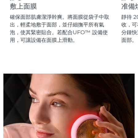
敷上面膜
准備
斯洛伐克
預計送達日期
09/08/2026
確保面部肌膚潔淨幹爽。將面膜從袋子中取
靜待 
斯洛維尼亞
預計送達日期
09/08/2026
出，輕柔地敷于面部，並仔細撫平所有氣
收，可在
泡，使其緊密貼合。若配合UFO™ 設備使
分鍾快
南非
預計送達日期
17/08/2026
用，可讓設備在面膜上滑動。
面部。
南韓
預計送達日期
11/08/2026
西班牙
預計送達日期
09/08/2026
瑞典
預計送達日期
09/08/2026
瑞士
預計送達日期
09/08/2026
台灣
預計送達日期
14/08/2026
泰國
預計送達日期
13/08/2026
土耳其
預計送達日期
10/08/2026