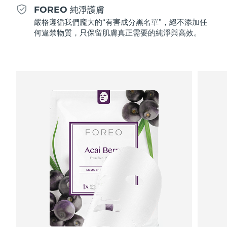
Professional IPL hair removal device
Microcurrent body toning
All hair treatments
All FAQ™ skincare
FOREO 純淨護膚
德國
預計送達日期
09/08/2026
嚴格遵循我們龐大的“有害成分黑名單”，絕不添加任
FAQ™產品
FAQ™產品
痘肌護理
眼部護理
何違禁物質，只保留肌膚真正需要的純淨與高效。
直布羅陀
PEACH™ 2
LUNA™ 4 body
預計送達日期
13/08/2026
FAQ™ products
All anti-aging treatments
All LED treatments
ESPADA™ 2 plus
BEAR™ 2 eyes & lips
IPL hair removal
Massaging body brush
All toning treatments
希臘
預計送達日期
09/08/2026
Recurring acne LED therapy
Microcurrent line smoothing device
中國香港特別行政區
預計送達日期
10/08/2026
PEACH™ 2 go
SUPERCHARGED™ serum
護發
毛孔護理
ESPADA™ 2
IRIS™ 2
Travel-friendly IPL hair removal
Firming body serum
匈牙利
LUNA™ 4 hair
預計送達日期
09/08/2026
KIWI™ derma
Acne treatment device
Rejuvenating eye massager
NEW
2-in-1 LED scalp massager
Diamond microdermabrasion .
冰島
預計送達日期
10/08/2026
PEACH™ Cooling Prep Gel
ESPADA™ Blemish Solution
眼部護膚
牙齒美白
Cooling IPL hair removal gel
印尼
預計送達日期
07/08/2026
FLIP™ play advanced
KIWI™
Concentrated acne gel
Advanced eye care treatment
issa™ Teeth Whitening Set
LED light hairbrush
Blackhead remover
愛爾蘭
預計送達日期
09/08/2026
更多的
Dual LED + sonic device & 18% PAP gel
ESPADA™ 設備
眼部護理設備
曼島
預計送達日期
11/08/2026
LUNA™ Dual-Peptide Scalp
KIWI™ 皮肤护理
All acne treatment devices
All revitalizing eye massagers
Serum
issa™ Teeth Whitening Gel