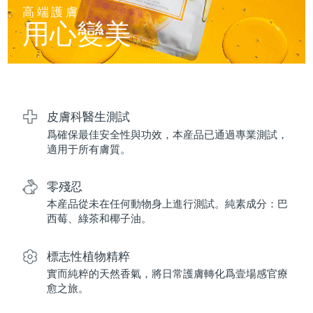
FAQ™ 101
FAQ™ 201
中國
LUNA™ 4 mini
面部提拉護理
預計送達日期
09/08/2026
高端護膚
NEW
issa™ 4 smile
UFO™ 3 mini
Clinical anti-aging
LED mask
用心變美
For young skin, T-zone
Premium anti-aging skincare
哥倫比亞
預計送達日期
13/08/2026
Hybrid silicone sonic toothbrush
Red light therapy device for young skin
生髮
肌膚年輕化
克羅埃西亞
預計送達日期
09/08/2026
FAQ™ 102
FAQ™ 202
LUNA™ 4 go
BEAR™ 設備
FAQ™ 301
FAQ™ 501
issa™ 4 baby
UFO™ 3 go
Advanced clinical anti-aging
LED mask
For travel or gym bag
All premium facelift devices
NEW
賽普勒斯
預計送達日期
10/08/2026
LED hair strengthening scalp massager
Full-Spectrum Red Light Therapy
For ages 0-3
Portable red light therapy
皮膚科醫生測試
爲確保最佳安全性與功效，本産品已通過專業測試，
捷克
預計送達日期
09/08/2026
FAQ™ 103
FAQ™ 211
LUNA™護膚
保健品
適用于所有膚質。
FAQ™ Scalp Serum
FAQ™ 502
issa™ Teeth Whitening Set
面膜
Luxurious clinical anti-aging set
Anti-aging neck & décolleté LED mask
Premium cleansers & balm
丹麥
預計送達日期
09/08/2026
Scalp recovery probiotic serum
Full-Spectrum Red Light Therapy
Dual LED + sonic device & 18% PAP gel
Rejuvenation & hydration
零殘忍
專業治療
愛沙尼亞
預計送達日期
09/08/2026
本産品從未在任何動物身上進行測試。純素成分：巴
FAQ™ P1 Primer
FAQ™ 221
LUNA™ 設備
西莓、綠茶和椰子油。
FAQ™護膚品
ISSA™ 設備
UFO™ 設備
Manuka honey primer
Anti-aging LED hand mask
芬蘭
FAQ™ Red Light Serum
預計送達日期
09/08/2026
All facial cleansing devices
All FAQ™ skincare
All silicone sonic toothbrushes
All deep facial hydration devices
標志性植物精粹
法國
預計送達日期
09/08/2026
脫毛
身體護理
實而純粹的天然香氣，將日常護膚轉化爲壹場感官療
FAQ™護膚品
FAQ™護膚品
愈之旅。
PEACH™ 2 Pro Max
BEAR™ 2 body
FAQ™產品
FAQ™ skincare
法屬玻里尼西亞
預計送達日期
13/08/2026
All FAQ™ skincare
All FAQ™ skincare