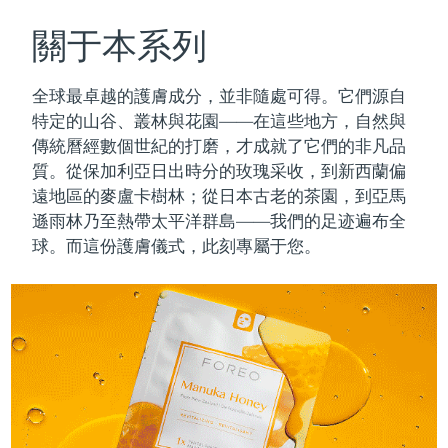
瑞典美膚護理
奧地利
預計送達日期
09/08/2026
關于本系列
巴林
預計送達日期
10/08/2026
全球最卓越的護膚成分，並非隨處可得。它們源自
面部清潔
緊致提拉
特定的山谷、叢林與花園——在這些地方，自然與
比利時
預計送達日期
09/08/2026
傳統曆經數個世紀的打磨，才成就了它們的非凡品
LUNA™ 4 套裝
BEAR™ 2 套裝
質。
從保加利亞日出時分的玫瑰采收，到新西蘭偏
百慕達
預計送達日期
15/08/2026
Anti-aging massage
Microcurrent toning
遠地區的麥盧卡樹林；從日本古老的茶園，到亞馬
波士尼亞與赫塞哥維納
遜雨林乃至熱帶太平洋群島——我們的足迹遍布全
預計送達日期
12/08/2026
補水保濕
口腔護理
球。而這份護膚儀式，此刻專屬于您。
LUNA™ 4 Plus
BEAR™ 2 go
汶萊
預計送達日期
14/08/2026
UFO™ 3 套裝
issa™ 4
Massage, LED heating
Microcurrent toning on-the-go
FAQ™ 抗老護理
Deep facial hydration
Hybrid silicone sonic toothbrush
保加利亞
預計送達日期
09/08/2026
NEW
LUNA™ 4 Men
BEAR™ 2 eyes & lips
加拿大
預計送達日期
13/08/2026
UFO™ 3 LED
issa™ 4 plus
For men, anti-aging massage
Microcurrent line smoothing device
Near-infrared and red light therapy
Smart hybrid silicone sonic toothbrush
智利
預計送達日期
13/08/2026
device
抗老
LED 護理