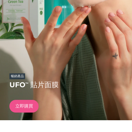
發貨國家
美國
預計送達日期
10/08/2026
FAQ™ Dual LED Panel
英國
預計送達日期
09/08/2026
熱門產品
西班牙
預計送達日期
09/08/2026
澳洲
預計送達日期
12/08/2026
法國
預計送達日期
09/08/2026
暢銷產品
特別優惠
暢銷產品
UFO
貼片面膜
™
德國
預計送達日期
09/08/2026
加拿大
預計送達日期
13/08/2026
立即購買
紅光療法
澳洲
預計送達日期
12/08/2026