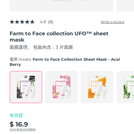
Advanced pore care essentials
以色列
預計送達日期
13/08/2026
For healthy hair
18% PAP
護膚品
男士
義大利
預計送達日期
09/08/2026
4.9
(8)
Write a review
4.9
out
日本
預計送達日期
12/08/2026
Farm to Face collection UFO™ sheet
of
5
mask
澤西島
stars,
預計送達日期
14/08/2026
全部購買
面膜護理。 包裝內含：3 片面膜
average
rating
哈薩克
value.
預計送達日期
11/08/2026
選擇 masks:
Farm to Face Collection Sheet Mask - Acai
Read
Berry
8
FOREO APP
科威特
預計送達日期
09/08/2026
Reviews.
Same
page
關於我們
拉脫維亞
預計送達日期
09/08/2026
link.
黎巴嫩
預計送達日期
10/08/2026
立陶宛
預計送達日期
09/08/2026
有存貨
$ 16.9
盧森堡
預計送達日期
09/08/2026
包括增值稅和關稅