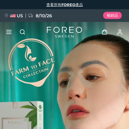
移
查看所有FOREO產品
至
主
內
容
US
8/10/26
暢銷品
新品
登入
語言
BREAKING NEWS
用戶信息
English
Deutsch
Español
我的設備
FAQ™ Pure Beauty-Tech Elixir
Français
Italiano
Português
我的訂單
Polski
Svenska
Русский
Türkçe
简体中文
繁體中文
我的地址
issa™ Teeth Whitening Set
我的訂閱