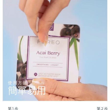
妝。
膠，腺甘，積雪草提取物，香精/香料，生育酚乙酸酯，虎杖根提
清新熱帶香氛，令護理體驗升華爲感官享受——搭配溫熱療
取物，黃芩根提取物，油橄榄果油，山茶花葉提取物、光果甘草根
波蘭
法，效果更佳。
提取物、迷叠香葉提取物、母菊花提取物、二肽二氨基丁酰苄基酰
預計送達日期
10/08/2026
胺二乙酸酯
20 分鍾沈浸滋養，或 2 分鍾 UFO™ 極速煥膚——驚豔美肌，
自信承諾。
葡萄牙
預計送達日期
09/08/2026
波多黎各
預計送達日期
11/08/2026
卡達
預計送達日期
10/08/2026
留尼旺
預計送達日期
14/08/2026
羅馬尼亞
預計送達日期
09/08/2026
俄羅斯
預計送達日期
17/08/2026
使用方法
簡單易用
沙烏地阿拉伯
預計送達日期
10/08/2026
新加坡
預計送達日期
11/08/2026
第1步
第2步