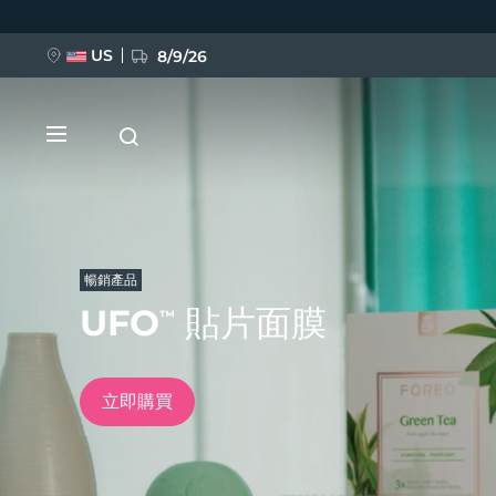
移
至
主
內
US
8/9/26
容
暢銷產品
UFO
貼片面膜
™
新品
BREAKING NEWS
立即購買
FAQ™ Pure Beauty-Tech Elixir