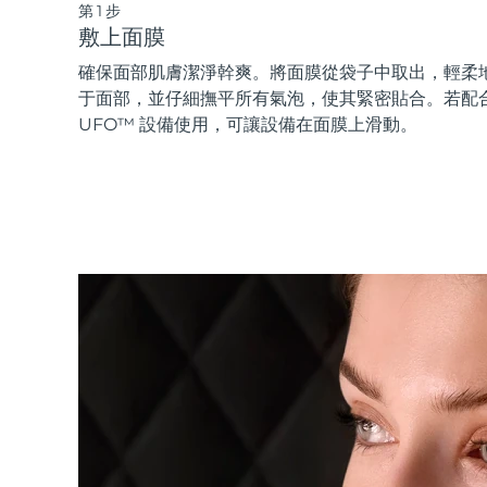
第1步
敷上面膜
確保面部肌膚潔淨幹爽。將面膜從袋子中取出，輕柔
于面部，並仔細撫平所有氣泡，使其緊密貼合。若配
UFO™ 設備使用，可讓設備在面膜上滑動。