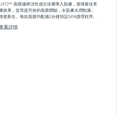
UFO™ 面膜儀將活性成分深層導入肌膚，發揮最佳美
膚效果，從而提升妳的面膜體驗，令肌膚水潤飽滿，
煥發新生。每款面膜均配備2分鍾預設SPA護理程序。
查看詳情