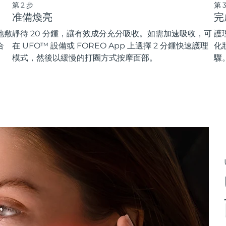
第2步
第
准備煥亮
完
地敷
靜待 20 分鍾，讓有效成分充分吸收。如需加速吸收，可
護
合
在 UFO™ 設備或 FOREO App 上選擇 2 分鍾快速護理
化
模式，然後以緩慢的打圈方式按摩面部。
驟