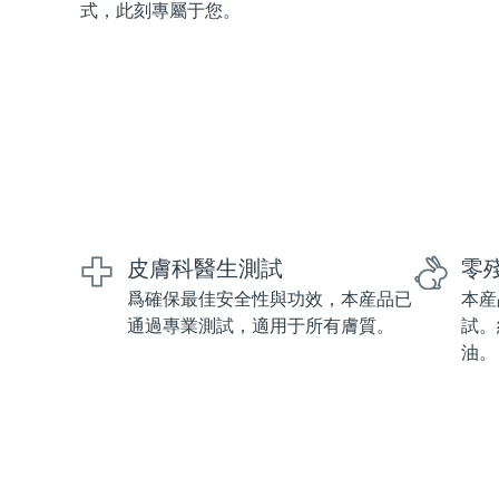
式，此刻專屬于您。
紅光療法
瑞典美膚護理
面部清潔
緊致提拉
LUNA™ 4 套裝
BEAR™ 2 套裝
皮膚科醫生測試
零
Anti-aging massage
Microcurrent toning
爲確保最佳安全性與功效，本産品已
本産
通過專業測試，適用于所有膚質。
試。
補水保濕
口腔護理
油。
LUNA™ 4 Plus
BEAR™ 2 go
UFO™ 3 套裝
issa™ 4
Massage, LED heating
Microcurrent toning on-the-go
Deep facial hydration
Hybrid silicone sonic toothbrush
FAQ™ 抗老護理
LUNA™ 4 Men
BEAR™ 2 eyes & lips
NEW
UFO™ 3 LED
issa™ 4 plus
For men, anti-aging massage
Microcurrent line smoothing device