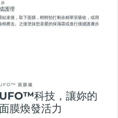
3步
成護理
理結束後，取下面膜，輕輕拍打剩余精華至吸收，或用
妝棉擦去。之後塗抹您喜愛的保濕霜或進行後續護膚步
。
UFO™ 面膜儀
UFO™科技，讓妳的
面膜煥發活力