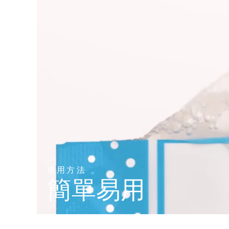
KIWI™ 皮肤护理
All acne treatment devices
All revitalizing eye massagers
Serum
issa™ Teeth Whitening Gel
Advanced pore care essentials
For healthy hair
18% PAP
護膚品
男士
全部購買
FOREO APP
關於我們
使用方法
簡單易用