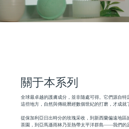
issa™ Teeth Whitening Set
FAQ™ Dual LED Panel
熱門產品
關于本系列
全球最卓越的護膚成分，並非隨處可得。它們源自特
特別優惠
暢銷產品
這些地方，自然與傳統曆經數個世紀的打磨，才成就
從保加利亞日出時分的玫瑰采收，到新西蘭偏遠地區
茶園，到亞馬遜雨林乃至熱帶太平洋群島——我們的