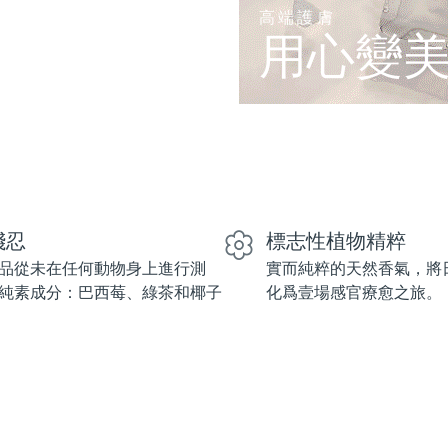
高端護膚
用心變
殘忍
標志性植物精粹
品從未在任何動物身上進行測
實而純粹的天然香氣，將
純素成分：巴西莓、綠茶和椰子
化爲壹場感官療愈之旅。