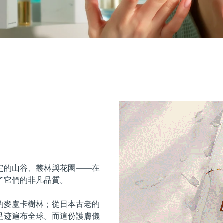
定的山谷、叢林與花園——在
了它們的非凡品質。
的麥盧卡樹林；從日本古老的
足迹遍布全球。而這份護膚儀