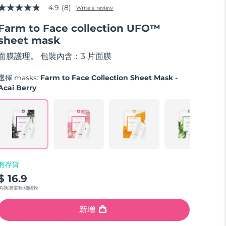
4.9
(8)
Write a review
4.9
out
Farm to Face collection UFO™
of
5
sheet mask
stars,
average
面膜護理。 包裝內含：3 片面膜
rating
value.
Read
選擇 masks:
Farm to Face Collection Sheet Mask -
8
Acai Berry
Reviews.
Same
page
link.
有存貨
$ 16.9
包括增值稅和關稅
新增