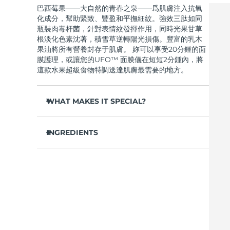
巴西莓果——大自然的青春之泉——爲肌膚注入抗氧
Near-infrared and red light therapy device
Smart hybrid silicone sonic toothbrush
化成分，幫助緊致、豐盈和平撫細紋。強效三肽如同
抗老
LED 護理
瓶裝肉毒杆菌，針對表情紋發揮作用，同時光果甘草
LUNA™ 4 mini
面部提拉護理
根淡化色素沈著，積雪草逆轉陽光損傷。豐富的乳木
FAQ™ 101
FAQ™ 201
UFO™ 3 mini
issa™ 4 smile
For young skin, T-zone
Premium anti-aging skincare
NEW
果油將所有營養封存于肌膚。 妳可以享受20分鍾的面
Clinical anti-aging
LED mask
Red light therapy device for young skin
Hybrid silicone sonic toothbrush
膜護理，或讓您的UFO™ 面膜儀在短短2分鍾內，將
這款水果超級食物特調送達肌膚最需要的地方。
生髮
LUNA™ 4 go
BEAR™ 設備
肌膚年輕化
FAQ™ 102
FAQ™ 202
UFO™ 3 go
issa™ 4 baby
For travel or gym bag
All premium facelift devices
FAQ™ 301
FAQ™ 501
WHAT MAKES IT SPECIAL?
Advanced clinical anti-aging
LED mask
Portable red light therapy
For ages 0-3
NEW
LED hair strengthening scalp massager
Full-Spectrum Red Light Therapy
橄榄油和霍霍巴籽油滋養肌膚，恢複油脂平衡——
LUNA™護膚
深層補水，毛孔不堵塞。
INGREDIENTS
FAQ™ 103
FAQ™ 211
保健品
面膜
issa™ Teeth Whitening Set
Premium cleansers & balm
虎杖、維生素E和綠茶成分形成抗氧化屏障，抵禦肌
FAQ™ Scalp Serum
FAQ™ 502
Luxurious clinical anti-aging set
Anti-aging neck & décolleté LED mask
Rejuvenation & hydration
Dual LED + sonic device & 18% PAP gel
水/水/水，鯨蠟醇乙基己酸酯，丁二醇，甘油，巴西莓
膚過早老化。
Scalp recovery probiotic serum
Full-Spectrum Red Light Therapy
果提取物，乳木果油，霍霍巴籽油，1,2-己二醇，羟基
顯著豐盈緊致肌膚，令膚色提拉緊致，煥發神采，
苯乙酮，泛醇，季戊四醇四乙基己酸酯，聚甘油-3甲基
LUNA™ 設備
專業治療
容光煥發。
葡萄糖二硬脂酸酯，鯨蠟硬脂醇，山梨坦倍半油酸
FAQ™ P1 Primer
FAQ™ 221
UFO™ 設備
ISSA™ 設備
All facial cleansing devices
酯，尿囊素，氨丁三醇，甘油硬脂酸酯，丙烯酸
FAQ™護膚品
快速吸收，清爽不油膩——肌膚柔軟光滑，妝前打
Manuka honey primer
Anti-aging LED hand mask
FAQ™ Red Light Serum
All deep facial hydration devices
All silicone sonic toothbrushes
酯/C10-30烷基丙烯酸酯交聯聚合物，卡波姆，甘草酸
底，完美上妝。
All FAQ™ skincare
二鉀，黃原膠，腺甘，積雪草提取物，香精/香料，生
清新熱帶香氛，令護理體驗升華爲感官享受——搭
育酚乙酸酯，虎杖根提取物，黃芩根提取物，油橄榄