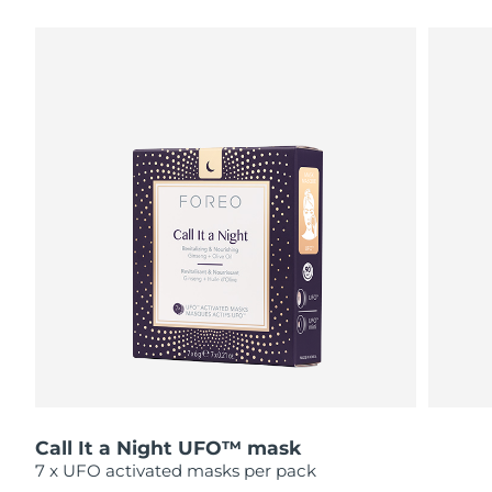
瑞典美膚護理
奧地利
預計送達日期
8/11/26
巴林
預計送達日期
8/12/26
面部清潔
緊致提拉
比利時
預計送達日期
8/11/26
LUNA™ 4 套裝
BEAR™ 2 套裝
百慕達
預計送達日期
8/17/26
Anti-aging massage
Microcurrent toning
波士尼亞與赫塞哥維納
預計送達日期
8/14/26
補水保濕
口腔護理
LUNA™ 4 Plus
BEAR™ 2 go
汶萊
預計送達日期
8/16/26
UFO™ 3 套裝
issa™ 4
Massage, LED heating
Microcurrent toning on-the-go
FAQ™ 抗老護理
Deep facial hydration
Hybrid silicone sonic toothbrush
保加利亞
預計送達日期
8/11/26
NEW
LUNA™ 4 Men
BEAR™ 2 eyes & lips
加拿大
預計送達日期
8/15/26
UFO™ 3 LED
issa™ 4 plus
For men, anti-aging massage
Microcurrent line smoothing device
Near-infrared and red light therapy
Smart hybrid silicone sonic toothbrush
Call It a Night UFO™ mask
智利
預計送達日期
8/15/26
device
抗老
LED 護理
7 x UFO activated masks per pack