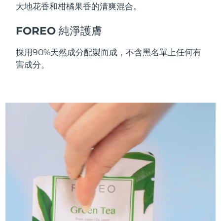
大地花香和柑橘果香的清爽混合。
斯洛伐克
預計送達日期
8/11/26
FOREO 純淨護膚
斯洛維尼亞
預計送達日期
8/11/26
採用90%天然成分配製而成，不含黑名單上任何有
南非
預計送達日期
8/19/26
害成分。
南韓
預計送達日期
8/13/26
西班牙
預計送達日期
8/11/26
瑞典
預計送達日期
8/11/26
瑞士
預計送達日期
8/11/26
台灣
預計送達日期
8/16/26
泰國
預計送達日期
8/15/26
土耳其
預計送達日期
8/12/26