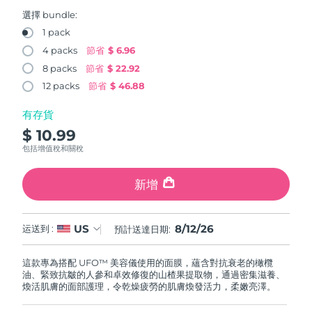
FAQ™ 101
FAQ™ 201
中國
LUNA™ 4 mini
面部提拉護理
預計送達日期
8/11/26
NEW
選擇 bundle:
issa™ 4 smile
UFO™ 3 mini
Clinical anti-aging
LED mask
For young skin, T-zone
Premium anti-aging skincare
1 pack
哥倫比亞
預計送達日期
8/15/26
Hybrid silicone sonic toothbrush
Red light therapy device for young skin
4 packs
節省
$ 6.96
生髮
肌膚年輕化
8 packs
節省
$ 22.92
克羅埃西亞
預計送達日期
8/11/26
FAQ™ 102
FAQ™ 202
LUNA™ 4 go
BEAR™ 設備
FAQ™ 301
FAQ™ 501
12 packs
節省
$ 46.88
issa™ 4 baby
UFO™ 3 go
Advanced clinical anti-aging
LED mask
For travel or gym bag
All premium facelift devices
NEW
賽普勒斯
預計送達日期
8/12/26
LED hair strengthening scalp massager
Full-Spectrum Red Light Therapy
For ages 0-3
Portable red light therapy
有存貨
$ 10.99
捷克
預計送達日期
8/11/26
FAQ™ 103
FAQ™ 211
LUNA™護膚
保健品
包括增值稅和關稅
FAQ™ Scalp Serum
FAQ™ 502
issa™ Teeth Whitening Set
面膜
Luxurious clinical anti-aging set
Anti-aging neck & décolleté LED mask
Premium cleansers & balm
丹麥
預計送達日期
8/11/26
Scalp recovery probiotic serum
Full-Spectrum Red Light Therapy
Dual LED + sonic device & 18% PAP gel
Rejuvenation & hydration
新增
專業治療
愛沙尼亞
預計送達日期
8/11/26
FAQ™ P1 Primer
FAQ™ 221
LUNA™ 設備
FAQ™護膚品
8/12/26
US
ISSA™ 設備
运送到 :
預計送達日期:
UFO™ 設備
Manuka honey primer
Anti-aging LED hand mask
芬蘭
FAQ™ Red Light Serum
預計送達日期
8/11/26
All facial cleansing devices
All FAQ™ skincare
All silicone sonic toothbrushes
All deep facial hydration devices
這款專為搭配 UFO™ 美容儀使用的面膜，蘊含對抗衰老的橄欖
法國
預計送達日期
8/11/26
脫毛
身體護理
油、緊致抗皺的人參和卓效修復的山楂果提取物，通過密集滋養、
FAQ™護膚品
FAQ™護膚品
煥活肌膚的面部護理，令乾燥疲勞的肌膚煥發活力，柔嫩亮澤。
PEACH™ 2 Pro Max
BEAR™ 2 body
FAQ™產品
FAQ™ skincare
法屬玻里尼西亞
預計送達日期
8/15/26
All FAQ™ skincare
All FAQ™ skincare