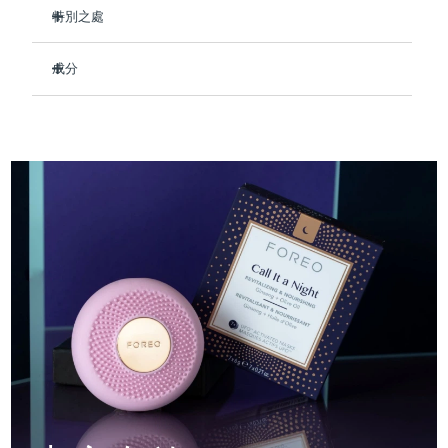
Professional IPL hair removal device
Microcurrent body toning
All hair treatments
All FAQ™ skincare
特別之處
德國
預計送達日期
8/11/26
在睡眠時深層滋養肌膚，使其柔軟光滑。
FAQ™產品
FAQ™產品
痘肌護理
眼部護理
成分
直布羅陀
PEACH™ 2
LUNA™ 4 body
預計送達日期
8/15/26
使疲憊的皮膚恢復活力，最大限度地減少細紋的出現。
FAQ™ products
All anti-aging treatments
All LED treatments
ESPADA™ 2 plus
BEAR™ 2 eyes & lips
舒緩乾燥並鎮靜炎症。
IPL hair removal
Massaging body brush
Aqua/Water/Eau, Methylpropanediol, Glycerin, 1,2-
All toning treatments
Hexanediol, Panthenol, Hydroxyacetophenone, Betaine,
希臘
預計送達日期
8/11/26
Recurring acne LED therapy
Microcurrent line smoothing device
促進膠原蛋白生產，讓您每天早晨醒來時膚色更加緊致。
Carbomer, Arginine, Hydroxyethyl Acrylate/Sodium
90%的天然成分，純素、零殘忍，適合所有膚質。
Acryloyldimethyl Taurate Copolymer, Butylene Glycol, Olea
中國香港特別行政區
預計送達日期
8/12/26
Europaea (Olive) Fruit Oil, Hydroxyethylcellulose,
PEACH™ 2 go
SUPERCHARGED™ serum
護發
毛孔護理
Dipropylene Glycol, Parfum/Fragrance, Sorbitan
ESPADA™ 2
IRIS™ 2
Travel-friendly IPL hair removal
Firming body serum
Isostearate, Polysorbate 60, Crataegus Oxyacantha Fruit
匈牙利
LUNA™ 4 hair
預計送達日期
8/11/26
KIWI™ derma
Extract, Gelidium Cartilagineum Extract, Panax Ginseng
Acne treatment device
Rejuvenating eye massager
NEW
Root Extract
2-in-1 LED scalp massager
Diamond microdermabrasion .
冰島
預計送達日期
8/12/26
PEACH™ Cooling Prep Gel
ESPADA™ Blemish Solution
眼部護膚
牙齒美白
Cooling IPL hair removal gel
印尼
預計送達日期
8/9/26
FLIP™ play advanced
KIWI™
Concentrated acne gel
Advanced eye care treatment
issa™ Teeth Whitening Set
LED light hairbrush
Blackhead remover
愛爾蘭
預計送達日期
8/11/26
更多的
Dual LED + sonic device & 18% PAP gel
ESPADA™ 設備
眼部護理設備
曼島
預計送達日期
8/13/26
LUNA™ Dual-Peptide Scalp
KIWI™ 皮肤护理
All acne treatment devices
All revitalizing eye massagers
Serum
issa™ Teeth Whitening Gel