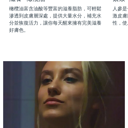
中國澳門特別行政區
預計送達日期
8/13/26
橄欖油富含油酸等豐富的滋養脂肪，可輕鬆
人參是
滲透到皮膚層深處，提供大量水分，補充水
激皮膚
馬來西亞
預計送達日期
8/14/26
分並恢復活力，讓你每天醒來擁有完美滋養
性，使
好膚色。
馬爾他
預計送達日期
8/11/26
墨西哥
預計送達日期
8/15/26
摩納哥
預計送達日期
8/12/26
荷蘭
預計送達日期
8/11/26
紐西蘭
預計送達日期
8/11/26
挪威
預計送達日期
8/11/26
阿曼
預計送達日期
8/14/26
菲律賓
預計送達日期
8/14/26