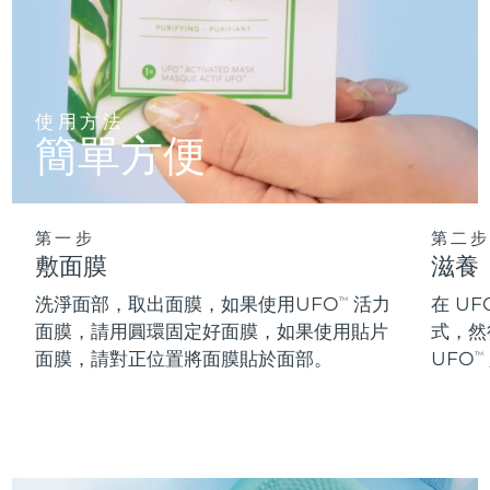
阿拉伯聯合大公國
預計送達日期
8/12/26
英國
預計送達日期
8/11/26
使用方法
簡單方便
美國
預計送達日期
8/12/26
烏茲別克
預計送達日期
8/16/26
第一步
第二步
越南
預計送達日期
8/17/26
敷面膜
滋養
洗淨面部，取出面膜，如果使用UFO
活力
在 UF
TM
面膜，請用圓環固定好面膜，如果使用貼片
式，然
面膜，請對正位置將面膜貼於面部。
UFO
TM