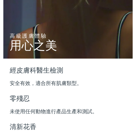
波蘭
預計送達日期
8/12/26
葡萄牙
預計送達日期
8/11/26
高級護膚體驗
用心之美
波多黎各
預計送達日期
8/13/26
卡達
預計送達日期
8/12/26
經皮膚科醫生檢測
留尼旺
預計送達日期
8/16/26
安全有效，適合所有肌膚類型。
羅馬尼亞
預計送達日期
8/11/26
零殘忍
俄羅斯
預計送達日期
8/19/26
未使用任何動物進行產品生產和測試。
沙烏地阿拉伯
預計送達日期
8/12/26
清新花香
新加坡
預計送達日期
8/13/26