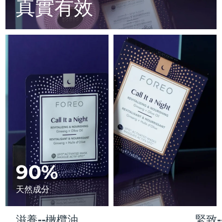
Advanced pore care essentials
真實有效
以色列
預計送達日期
8/15/26
For healthy hair
18% PAP
護膚品
男士
義大利
預計送達日期
8/11/26
日本
預計送達日期
8/14/26
澤西島
預計送達日期
8/16/26
全部購買
哈薩克
預計送達日期
8/13/26
FOREO APP
科威特
預計送達日期
8/11/26
關於我們
拉脫維亞
預計送達日期
8/11/26
黎巴嫩
90%
預計送達日期
8/12/26
立陶宛
預計送達日期
8/11/26
天然成分
盧森堡
預計送達日期
8/11/26
滋養--橄欖油
緊致-