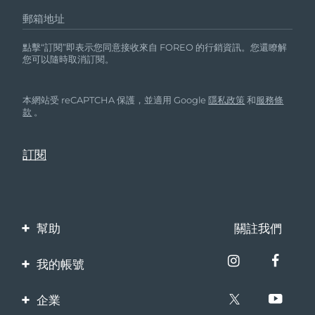
郵箱地址
點擊“訂閱”即表示您同意接收來自 FOREO 的行銷資訊。您還瞭解
您可以隨時取消訂閱。
本網站受 reCAPTCHA 保護，並適用 Google
隱私政策
和
服務條
款
。
幫助
關註我們
聯繫我們
我的帳號
訂單與運輸
產品註冊
企業
保修與退換貨