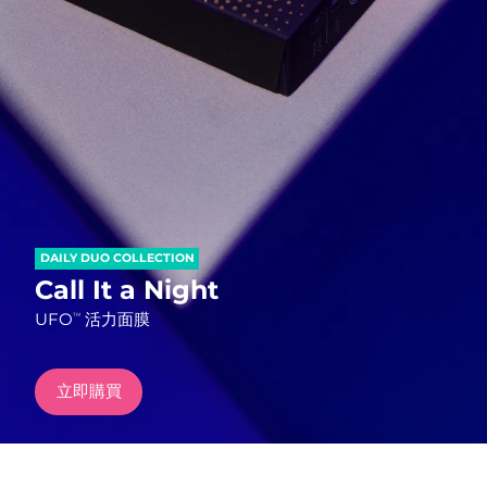
發貨國家
美國
預計送達日期
8/12/26
FAQ™ Dual LED Panel
英國
預計送達日期
8/11/26
熱門產品
西班牙
預計送達日期
8/11/26
澳洲
預計送達日期
8/14/26
DAILY DUO COLLECTION
法國
預計送達日期
8/11/26
Call It a Night
特別優惠
暢銷產品
UFO
活力面膜
TM
德國
預計送達日期
8/11/26
加拿大
預計送達日期
8/15/26
立即購買
紅光療法
澳洲
預計送達日期
8/14/26