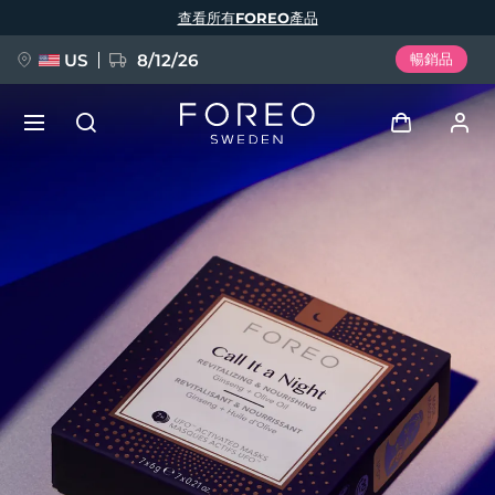
移
查看所有FOREO產品
至
主
內
容
US
8/12/26
暢銷品
新品
登入
語言
BREAKING NEWS
用戶信息
English
Deutsch
Español
我的設備
FAQ™ Pure Beauty-Tech Elixir
Français
Italiano
Português
我的訂單
Polski
Svenska
Русский
Türkçe
简体中文
繁體中文
我的地址
issa™ Teeth Whitening Set
我的訂閱