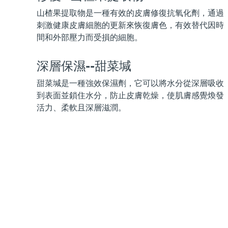
KIWI™ 皮肤护理
All acne treatment devices
All revitalizing eye massagers
Serum
issa™ Teeth Whitening Gel
山楂果提取物是一種有效的皮膚修復抗氧化劑，通過
Advanced pore care essentials
For healthy hair
18% PAP
刺激健康皮膚細胞的更新來恢復膚色，有效替代因時
間和外部壓力而受損的細胞。
護膚品
男士
深層保濕--甜菜堿
甜菜堿是一種強效保濕劑，它可以將水分從深層吸收
全部購買
到表面並鎖住水分，防止皮膚乾燥，使肌膚感覺煥發
活力、柔軟且深層滋潤。
FOREO APP
關於我們