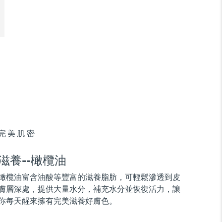
完美肌密
滋養--橄欖油
橄欖油富含油酸等豐富的滋養脂肪，可輕鬆滲透到皮
膚層深處，提供大量水分，補充水分並恢復活力，讓
你每天醒來擁有完美滋養好膚色。