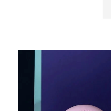
Near-infrared and red light therapy device
Smart hybrid silicone sonic toothbrush
抗老
LED 護理
LUNA™ 4 mini
面部提拉護理
FAQ™ 101
FAQ™ 201
UFO™ 3 mini
issa™ 4 smile
For young skin, T-zone
Premium anti-aging skincare
NEW
Clinical anti-aging
LED mask
Red light therapy device for young skin
Hybrid silicone sonic toothbrush
生髮
LUNA™ 4 go
BEAR™ 設備
肌膚年輕化
FAQ™ 102
FAQ™ 202
UFO™ 3 go
issa™ 4 baby
For travel or gym bag
All premium facelift devices
FAQ™ 301
FAQ™ 501
Advanced clinical anti-aging
LED mask
Portable red light therapy
For ages 0-3
NEW
LED hair strengthening scalp massager
Full-Spectrum Red Light Therapy
LUNA™護膚
FAQ™ 103
FAQ™ 211
保健品
面膜
issa™ Teeth Whitening Set
Premium cleansers & balm
FAQ™ Scalp Serum
FAQ™ 502
Luxurious clinical anti-aging set
Anti-aging neck & décolleté LED mask
Rejuvenation & hydration
Dual LED + sonic device & 18% PAP gel
Scalp recovery probiotic serum
Full-Spectrum Red Light Therapy
LUNA™ 設備
專業治療
FAQ™ P1 Primer
FAQ™ 221
UFO™ 設備
ISSA™ 設備
All facial cleansing devices
FAQ™護膚品
Manuka honey primer
Anti-aging LED hand mask
FAQ™ Red Light Serum
All deep facial hydration devices
All silicone sonic toothbrushes
All FAQ™ skincare