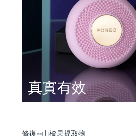
脫毛
FAQ™護膚品
身體護理
FAQ™護膚品
FAQ™產品
FAQ™ skincare
All FAQ™ skincare
All FAQ™ skincare
PEACH™ 2 Pro Max
BEAR™ 2 body
All hair treatments
All FAQ™ skincare
Professional IPL hair removal device
Microcurrent body toning
FAQ™產品
FAQ™產品
痘肌護理
FAQ™ products
眼部護理
All anti-aging treatments
All LED treatments
PEACH™ 2
LUNA™ 4 body
All toning treatments
ESPADA™ 2 plus
BEAR™ 2 eyes & lips
IPL hair removal
Massaging body brush
Recurring acne LED therapy
Microcurrent line smoothing device
PEACH™ 2 go
SUPERCHARGED™ serum
護發
毛孔護理
ESPADA™ 2
IRIS™ 2
Travel-friendly IPL hair removal
Firming body serum
LUNA™ 4 hair
KIWI™ derma
真實有效
Acne treatment device
Rejuvenating eye massager
NEW
2-in-1 LED scalp massager
Diamond microdermabrasion .
PEACH™ Cooling Prep Gel
ESPADA™ Blemish Solution
眼部護膚
牙齒美白
Cooling IPL hair removal gel
FLIP™ play advanced
KIWI™
Concentrated acne gel
Advanced eye care treatment
issa™ Teeth Whitening Set
LED light hairbrush
Blackhead remover
Dual LED + sonic device & 18% PAP gel
更多的
ESPADA™ 設備
眼部護理設備
修復--山楂果提取物
LUNA™ Dual-Peptide Scalp