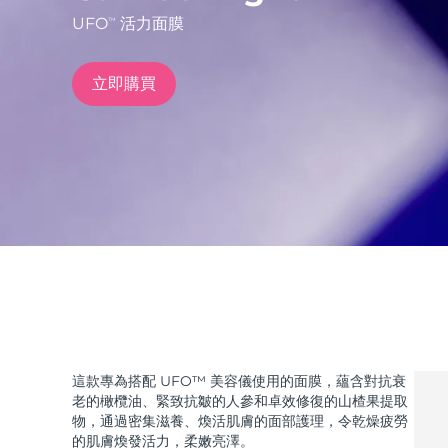
UFO
活力面膜
TM
issa™ Teeth Whitening Set
立即購買
FAQ™ Dual LED Panel
熱門產品
特別優惠
暢銷產品
這款專為搭配 UFO™ 美容儀使用的面膜，蘊含對抗衰
老的橄欖油、緊致抗皺的人參和卓效修復的山楂果提取
物，通過密集滋養、煥活肌膚的面部護理，令乾燥疲勞
的肌膚煥發活力，柔嫩亮澤。