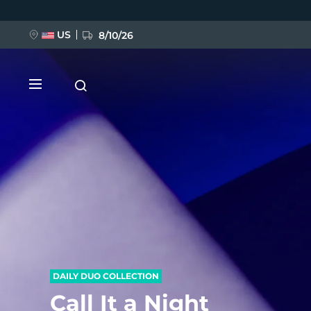
移
至
主
內
US
8/10/26
容
新品
BREAKING NEWS
FAQ™ Pure Beauty-Tech Elixir
DAILY DUO COLLECTION
Call It a Night