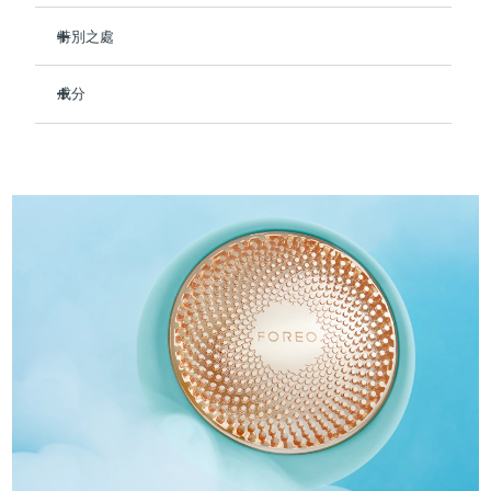
Professional IPL hair removal device
Microcurrent body toning
All hair treatments
All FAQ™ skincare
德國
預計送達日期
12/08/2026
特別之處
FAQ™產品
FAQ™產品
痘肌護理
眼部護理
即時補水，令皮膚水潤豐滿。
直布羅陀
PEACH™ 2
LUNA™ 4 body
預計送達日期
16/08/2026
FAQ™ products
All anti-aging treatments
成分
All LED treatments
改善皮膚彈性和緊致度，柔滑肌膚撫平皺紋。
ESPADA™ 2 plus
BEAR™ 2 eyes & lips
IPL hair removal
Massaging body brush
All toning treatments
打造抗污染屏障，以對抗環境壓力。
Aqua/Water/Eau, Methylpropanediol, Glycerin, 1,2-
希臘
預計送達日期
12/08/2026
Recurring acne LED therapy
Microcurrent line smoothing device
Hexanediol, Panthenol, Hydroxyacetophenone, Betaine,
讓您的肌膚整日散發水潤光采。
Carbomer, Arginine, Hydroxyethyl Acrylate/Sodium
中國香港特別行政區
預計送達日期
13/08/2026
90%的天然成分，純素、零殘忍，適合所有膚質。
Acryloyldimethyl Taurate Copolymer,
PEACH™ 2 go
SUPERCHARGED™ serum
護發
毛孔護理
Hydroxyethylcellulose, Dipropylene Glycol,
ESPADA™ 2
IRIS™ 2
Travel-friendly IPL hair removal
Firming body serum
Parfum/Fragrance, Sorbitan Isostearate, Polysorbate 60,
匈牙利
LUNA™ 4 hair
預計送達日期
12/08/2026
KIWI™ derma
Butylene Glycol, Gelidium Cartilagineum Extract, Brassica
Acne treatment device
Rejuvenating eye massager
NEW
Oleracea Italica (Broccoli) Sprout Extract, Sodium
2-in-1 LED scalp massager
Diamond microdermabrasion .
Hyaluronate, Hydrolyzed Hyaluronic Acid, Sodium
冰島
預計送達日期
13/08/2026
Acetylated Hyaluronate
PEACH™ Cooling Prep Gel
ESPADA™ Blemish Solution
眼部護膚
牙齒美白
Cooling IPL hair removal gel
印尼
預計送達日期
10/08/2026
FLIP™ play advanced
KIWI™
Concentrated acne gel
Advanced eye care treatment
issa™ Teeth Whitening Set
LED light hairbrush
Blackhead remover
愛爾蘭
預計送達日期
12/08/2026
更多的
Dual LED + sonic device & 18% PAP gel
ESPADA™ 設備
眼部護理設備
曼島
預計送達日期
14/08/2026
LUNA™ Dual-Peptide Scalp
KIWI™ 皮肤护理
All acne treatment devices
All revitalizing eye massagers
Serum
issa™ Teeth Whitening Gel