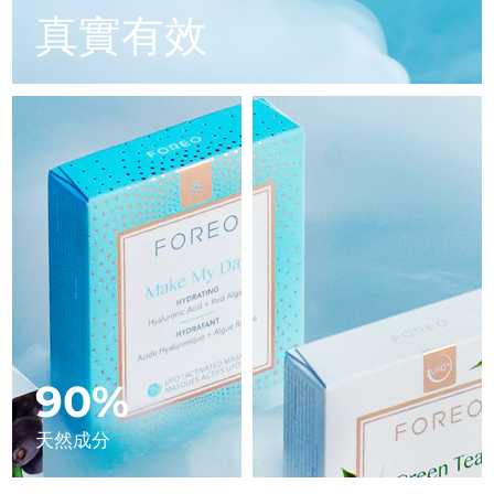
Advanced pore care essentials
以色列
預計送達日期
16/08/2026
For healthy hair
真實有效
18% PAP
護膚品
男士
義大利
預計送達日期
12/08/2026
日本
預計送達日期
15/08/2026
澤西島
預計送達日期
17/08/2026
全部購買
哈薩克
預計送達日期
14/08/2026
FOREO APP
科威特
預計送達日期
12/08/2026
關於我們
拉脫維亞
預計送達日期
12/08/2026
黎巴嫩
預計送達日期
13/08/2026
90%
立陶宛
預計送達日期
12/08/2026
天然成分
盧森堡
預計送達日期
12/08/2026