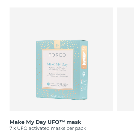
瑞典美膚護理
奧地利
預計送達日期
12/08/2026
巴林
預計送達日期
13/08/2026
面部清潔
緊致提拉
比利時
預計送達日期
12/08/2026
LUNA™ 4 套裝
BEAR™ 2 套裝
百慕達
預計送達日期
18/08/2026
Anti-aging massage
Microcurrent toning
波士尼亞與赫塞哥維納
預計送達日期
15/08/2026
補水保濕
口腔護理
LUNA™ 4 Plus
BEAR™ 2 go
汶萊
預計送達日期
17/08/2026
UFO™ 3 套裝
issa™ 4
Massage, LED heating
Microcurrent toning on-the-go
FAQ™ 抗老護理
Deep facial hydration
Hybrid silicone sonic toothbrush
保加利亞
預計送達日期
12/08/2026
NEW
LUNA™ 4 Men
BEAR™ 2 eyes & lips
加拿大
預計送達日期
16/08/2026
UFO™ 3 LED
issa™ 4 plus
For men, anti-aging massage
Microcurrent line smoothing device
Near-infrared and red light therapy
Smart hybrid silicone sonic toothbrush
Make My Day UFO™ mask
智利
預計送達日期
16/08/2026
device
抗老
LED 護理
7 x UFO activated masks per pack