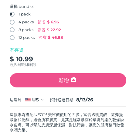
FAQ™ 101
FAQ™ 201
中國
LUNA™ 4 mini
面部提拉護理
預計送達日期
12/08/2026
NEW
選擇 bundle:
issa™ 4 smile
UFO™ 3 mini
Clinical anti-aging
LED mask
For young skin, T-zone
Premium anti-aging skincare
1 pack
哥倫比亞
預計送達日期
16/08/2026
Hybrid silicone sonic toothbrush
Red light therapy device for young skin
4 packs
節省
$ 6.96
生髮
肌膚年輕化
8 packs
節省
$ 22.92
克羅埃西亞
預計送達日期
12/08/2026
FAQ™ 102
FAQ™ 202
LUNA™ 4 go
BEAR™ 設備
FAQ™ 301
FAQ™ 501
12 packs
節省
$ 46.88
issa™ 4 baby
UFO™ 3 go
Advanced clinical anti-aging
LED mask
For travel or gym bag
All premium facelift devices
NEW
賽普勒斯
預計送達日期
13/08/2026
LED hair strengthening scalp massager
Full-Spectrum Red Light Therapy
For ages 0-3
Portable red light therapy
有存貨
$ 10.99
捷克
預計送達日期
12/08/2026
FAQ™ 103
FAQ™ 211
LUNA™護膚
保健品
包括增值稅和關稅
FAQ™ Scalp Serum
FAQ™ 502
issa™ Teeth Whitening Set
面膜
Luxurious clinical anti-aging set
Anti-aging neck & décolleté LED mask
Premium cleansers & balm
丹麥
預計送達日期
12/08/2026
Scalp recovery probiotic serum
Full-Spectrum Red Light Therapy
Dual LED + sonic device & 18% PAP gel
Rejuvenation & hydration
新增
專業治療
愛沙尼亞
預計送達日期
12/08/2026
FAQ™ P1 Primer
FAQ™ 221
LUNA™ 設備
FAQ™護膚品
8/13/26
US
ISSA™ 設備
运送到 :
預計送達日期:
UFO™ 設備
Manuka honey primer
Anti-aging LED hand mask
芬蘭
FAQ™ Red Light Serum
預計送達日期
12/08/2026
All facial cleansing devices
All FAQ™ skincare
All silicone sonic toothbrushes
All deep facial hydration devices
這款專為搭配 UFO™ 美容儀使用的面膜，富含透明質酸、紅藻提
法國
預計送達日期
12/08/2026
脫毛
身體護理
取物和泛醇，適合所有膚質，尤其是經常暴露於環境污染的乾燥缺
FAQ™護膚品
FAQ™護膚品
水皮膚。可以幫助皮膚深層保濕，對抗污染，讓您的肌膚整日散發
PEACH™ 2 Pro Max
BEAR™ 2 body
FAQ™產品
FAQ™ skincare
法屬玻里尼西亞
水潤光采。
預計送達日期
16/08/2026
All FAQ™ skincare
All FAQ™ skincare