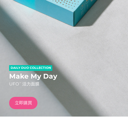
發貨國家
美國
預計送達日期
13/08/2026
FAQ™ Dual LED Panel
英國
預計送達日期
12/08/2026
熱門產品
西班牙
預計送達日期
12/08/2026
澳洲
預計送達日期
15/08/2026
DAILY DUO COLLECTION
法國
預計送達日期
12/08/2026
Make My Day
特別優惠
暢銷產品
UFO
活力面膜
TM
德國
預計送達日期
12/08/2026
加拿大
預計送達日期
16/08/2026
立即購買
紅光療法
澳洲
預計送達日期
15/08/2026