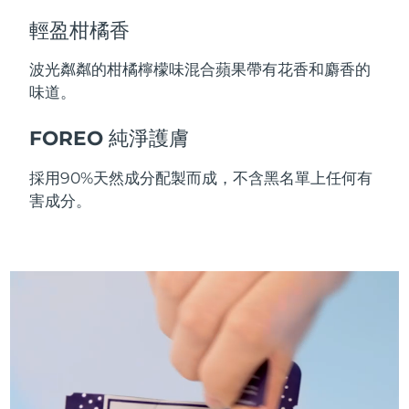
斯洛伐克
預計送達日期
12/08/2026
輕盈柑橘香
斯洛維尼亞
預計送達日期
12/08/2026
波光粼粼的柑橘檸檬味混合蘋果帶有花香和麝香的
味道。
南非
預計送達日期
20/08/2026
FOREO 純淨護膚
南韓
預計送達日期
14/08/2026
採用90%天然成分配製而成，不含黑名單上任何有
西班牙
預計送達日期
12/08/2026
害成分。
瑞典
預計送達日期
12/08/2026
瑞士
預計送達日期
12/08/2026
台灣
預計送達日期
17/08/2026
泰國
預計送達日期
16/08/2026
土耳其
預計送達日期
13/08/2026