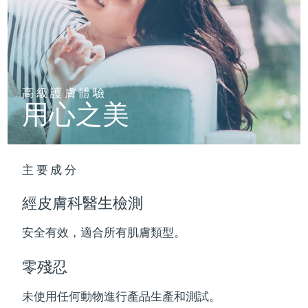
波蘭
預計送達日期
13/08/2026
葡萄牙
預計送達日期
12/08/2026
高級護膚體驗
波多黎各
預計送達日期
14/08/2026
用心之美
卡達
預計送達日期
13/08/2026
留尼旺
預計送達日期
17/08/2026
主要成分
羅馬尼亞
預計送達日期
12/08/2026
經皮膚科醫生檢測
俄羅斯
預計送達日期
20/08/2026
安全有效，適合所有肌膚類型。
沙烏地阿拉伯
預計送達日期
13/08/2026
零殘忍
新加坡
預計送達日期
14/08/2026
未使用任何動物進行產品生產和測試。