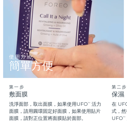
阿拉伯聯合大公國
預計送達日期
13/08/2026
英國
預計送達日期
12/08/2026
美國
預計送達日期
13/08/2026
烏茲別克
預計送達日期
17/08/2026
使用方法
簡單方便
越南
預計送達日期
18/08/2026
第一步
第二步
敷面膜
保濕
洗淨面部，取出面膜，如果使用UFO
活力
在 UF
TM
面膜，請用圓環固定好面膜，如果使用貼片
式，然
面膜，請對正位置將面膜貼於面部。
UFO
TM