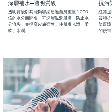
深層補水--透明質酸
抗污
中國澳門特別行政區
預計送達日期
14/08/2026
透明質酸以其能夠容納超過自身重量 1,000
紅藻提
倍的水分而聞名，可深層滋潤肌膚，防止水
質和抗
馬來西亞
預計送達日期
15/08/2026
分流失，並提高皮膚彈性，使肌膚光滑、柔
染屏障
馬爾他
預計送達日期
12/08/2026
軟、水潤。
的侵害
墨西哥
預計送達日期
16/08/2026
摩納哥
預計送達日期
13/08/2026
荷蘭
預計送達日期
12/08/2026
紐西蘭
預計送達日期
12/08/2026
挪威
預計送達日期
12/08/2026
阿曼
預計送達日期
15/08/2026
菲律賓
預計送達日期
15/08/2026