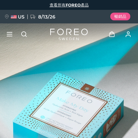
移
查看所有FOREO產品
至
主
內
容
US
8/13/26
暢銷品
新品
登入
語言
BREAKING NEWS
用戶信息
English
Deutsch
Español
我的設備
FAQ™ Pure Beauty-Tech Elixir
Français
Italiano
Português
我的訂單
Polski
Svenska
Русский
Türkçe
简体中文
繁體中文
我的地址
issa™ Teeth Whitening Set
我的訂閱