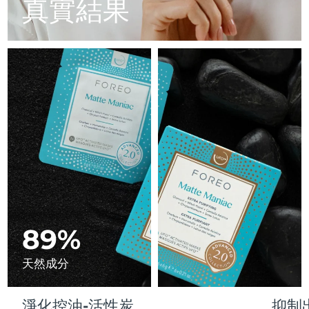
Advanced pore care essentials
真實結果
以色列
預計送達日期
8/12/26
For healthy hair
18% PAP
護膚品
男士
義大利
預計送達日期
8/8/26
日本
預計送達日期
8/11/26
澤西島
預計送達日期
8/13/26
全部購買
哈薩克
預計送達日期
8/10/26
FOREO APP
科威特
預計送達日期
8/8/26
關於我們
拉脫維亞
預計送達日期
8/8/26
黎巴嫩
89%
預計送達日期
8/9/26
立陶宛
預計送達日期
8/8/26
天然成分
盧森堡
預計送達日期
8/8/26
淨化控油-活性炭
抑制