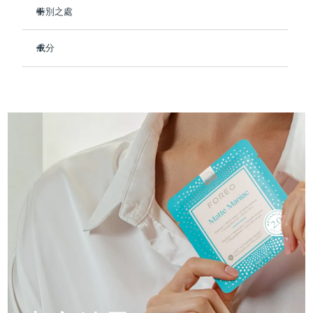
Professional IPL hair removal device
Microcurrent body toning
All hair treatments
All FAQ™ skincare
特別之處
德國
預計送達日期
8/8/26
去除油脂和雜質，打造潔淨健康的肌膚。
FAQ™產品
FAQ™產品
痘肌護理
眼部護理
成分
直布羅陀
PEACH™ 2
LUNA™ 4 body
預計送達日期
8/12/26
最大限度地減少毛孔粗大並創造平衡的皮膚紋理。
FAQ™ products
All anti-aging treatments
All LED treatments
ESPADA™ 2 plus
BEAR™ 2 eyes & lips
舒緩刺激，抑制發紅，提供徹底的痤瘡護理。
IPL hair removal
Massaging body brush
Aqua/Water/Eau, Butylene Glycol, Methylpropanediol,
All toning treatments
Hamamelis Virginiana (Witch Hazel) Extract, Charcoal
希臘
預計送達日期
8/8/26
Recurring acne LED therapy
Microcurrent line smoothing device
富含抗氧化劑的配方可保護皮膚免受自由基損傷。
Powder, Chrysanthemum Morifolium Flower Extract,
89%的天然成分，純素、零殘忍，適合所有膚質。
Centella Asiatica Extract, Saussurea Involucrata Extract,
中國香港特別行政區
預計送達日期
8/9/26
Allantoin, Panthenol, Parfum/Fragrance, 1,2-Hexanediol,
PEACH™ 2 go
SUPERCHARGED™ serum
護發
毛孔護理
Sodium Polyacrylate, Hydroxyacetophenone,
ESPADA™ 2
IRIS™ 2
Travel-friendly IPL hair removal
Firming body serum
Chlorphenesin, Benzyl Benzoate, Citronellol, Hexyl
匈牙利
LUNA™ 4 hair
預計送達日期
8/8/26
KIWI™ derma
Cinnamal, Butylphenyl Methylpropional
Acne treatment device
Rejuvenating eye massager
NEW
2-in-1 LED scalp massager
Diamond microdermabrasion .
冰島
預計送達日期
8/9/26
PEACH™ Cooling Prep Gel
ESPADA™ Blemish Solution
眼部護膚
牙齒美白
Cooling IPL hair removal gel
印尼
預計送達日期
8/6/26
FLIP™ play advanced
KIWI™
Concentrated acne gel
Advanced eye care treatment
issa™ Teeth Whitening Set
LED light hairbrush
Blackhead remover
愛爾蘭
預計送達日期
8/8/26
更多的
Dual LED + sonic device & 18% PAP gel
ESPADA™ 設備
眼部護理設備
曼島
預計送達日期
8/10/26
LUNA™ Dual-Peptide Scalp
KIWI™ 皮肤护理
All acne treatment devices
All revitalizing eye massagers
Serum
issa™ Teeth Whitening Gel