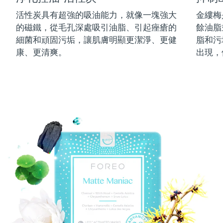
中國澳門特別行政區
預計送達日期
8/10/26
活性炭具有超強的吸油能力，就像一塊強大
金縷梅
的磁鐵，從毛孔深處吸引油脂、引起痤瘡的
餘油脂
馬來西亞
預計送達日期
8/11/26
細菌和頑固污垢，讓肌膚明顯更潔淨、更健
脂和污
康、更清爽。
出現，
馬爾他
預計送達日期
8/8/26
墨西哥
預計送達日期
8/12/26
摩納哥
預計送達日期
8/9/26
荷蘭
預計送達日期
8/8/26
紐西蘭
預計送達日期
8/8/26
挪威
預計送達日期
8/8/26
阿曼
預計送達日期
8/11/26
菲律賓
預計送達日期
8/11/26