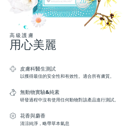
波蘭
預計送達日期
8/9/26
葡萄牙
預計送達日期
8/8/26
高級護膚
用心美麗
波多黎各
預計送達日期
8/10/26
卡達
預計送達日期
8/9/26
皮膚科醫生測試
留尼旺
預計送達日期
8/13/26
以獲得最佳的安全性和有效性。適合所有膚質。
羅馬尼亞
預計送達日期
8/8/26
無動物實驗&純素
俄羅斯
預計送達日期
8/16/26
研發過程中沒有使用任何動物對該產品進行測試。
沙烏地阿拉伯
預計送達日期
8/9/26
花香與麝香
清涼純淨，略帶草本氣息
新加坡
預計送達日期
8/10/26