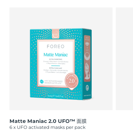
瑞典美膚護理
奧地利
預計送達日期
8/8/26
巴林
預計送達日期
8/9/26
面部清潔
緊致提拉
比利時
預計送達日期
8/8/26
LUNA™ 4 套裝
BEAR™ 2 套裝
百慕達
預計送達日期
8/14/26
Anti-aging massage
Microcurrent toning
波士尼亞與赫塞哥維納
預計送達日期
8/11/26
補水保濕
口腔護理
LUNA™ 4 Plus
BEAR™ 2 go
汶萊
預計送達日期
8/13/26
UFO™ 3 套裝
issa™ 4
Massage, LED heating
Microcurrent toning on-the-go
FAQ™ 抗老護理
Deep facial hydration
Hybrid silicone sonic toothbrush
保加利亞
預計送達日期
8/8/26
NEW
LUNA™ 4 Men
BEAR™ 2 eyes & lips
加拿大
預計送達日期
8/12/26
UFO™ 3 LED
issa™ 4 plus
For men, anti-aging massage
Microcurrent line smoothing device
Near-infrared and red light therapy
Smart hybrid silicone sonic toothbrush
Matte Maniac 2.0 UFO™ 面膜
智利
預計送達日期
8/12/26
device
抗老
LED 護理
6 x UFO activated masks per pack