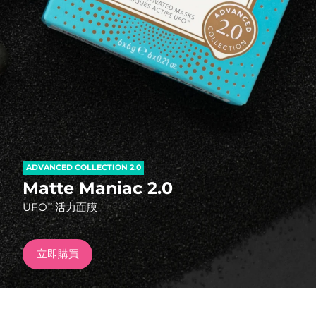
發貨國家
美國
預計送達日期
8/9/26
FAQ™ Dual LED Panel
英國
預計送達日期
8/8/26
熱門產品
西班牙
預計送達日期
8/8/26
澳洲
預計送達日期
8/11/26
ADVANCED COLLECTION 2.0
法國
預計送達日期
8/8/26
Matte Maniac 2.0
特別優惠
暢銷產品
UFO
活力面膜
TM
德國
預計送達日期
8/8/26
加拿大
預計送達日期
8/12/26
立即購買
紅光療法
澳洲
預計送達日期
8/11/26