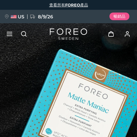
移
查看所有FOREO產品
至
主
內
容
US
8/9/26
暢銷品
新品
登入
語言
BREAKING NEWS
用戶信息
English
Deutsch
Español
我的設備
FAQ™ Pure Beauty-Tech Elixir
Français
Italiano
Português
我的訂單
Polski
Svenska
Русский
Türkçe
简体中文
繁體中文
我的地址
issa™ Teeth Whitening Set
我的訂閱