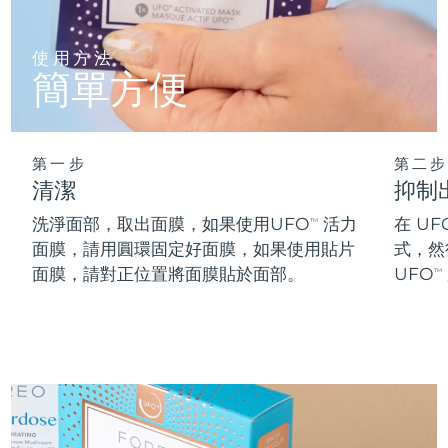
阿拉伯聯合大公國
預計送達日期
8/9/26
使用方法
簡單方便
英國
預計送達日期
8/8/26
美國
預計送達日期
8/9/26
第一步
第二步
烏茲別克
預計送達日期
8/13/26
清潔
抑制
洗淨面部，取出面膜，如果使用UFO
活力
在 UF
TM
越南
預計送達日期
8/14/26
面膜，請用圓環固定好面膜，如果使用貼片
式，然
面膜，請對正位置將面膜貼於面部。
UFO
TM