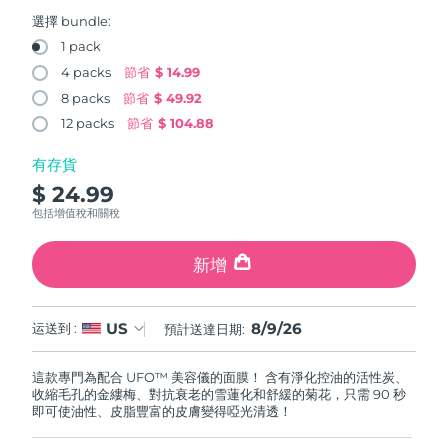
FAQ™ 101
FAQ™ 201
中國
LUNA™ 4 mini
面部提拉護理
預計送達日期
8/8/26
NEW
選擇 bundle:
issa™ 4 smile
UFO™ 3 mini
Clinical anti-aging
LED mask
For young skin, T-zone
Premium anti-aging skincare
1 pack
哥倫比亞
預計送達日期
8/12/26
Hybrid silicone sonic toothbrush
Red light therapy device for young skin
4 packs
節省
$ 14.99
生髮
肌膚年輕化
8 packs
節省
$ 49.92
克羅埃西亞
預計送達日期
8/8/26
FAQ™ 102
FAQ™ 202
LUNA™ 4 go
BEAR™ 設備
FAQ™ 301
FAQ™ 501
12 packs
節省
$ 104.88
issa™ 4 baby
UFO™ 3 go
Advanced clinical anti-aging
LED mask
For travel or gym bag
All premium facelift devices
NEW
賽普勒斯
預計送達日期
8/9/26
LED hair strengthening scalp massager
Full-Spectrum Red Light Therapy
For ages 0-3
Portable red light therapy
有存貨
$ 24.99
捷克
預計送達日期
8/8/26
FAQ™ 103
FAQ™ 211
LUNA™護膚
保健品
包括增值稅和關稅
FAQ™ Scalp Serum
FAQ™ 502
issa™ Teeth Whitening Set
面膜
Luxurious clinical anti-aging set
Anti-aging neck & décolleté LED mask
Premium cleansers & balm
丹麥
預計送達日期
8/8/26
Scalp recovery probiotic serum
Full-Spectrum Red Light Therapy
Dual LED + sonic device & 18% PAP gel
Rejuvenation & hydration
新增
專業治療
愛沙尼亞
預計送達日期
8/8/26
FAQ™ P1 Primer
FAQ™ 221
LUNA™ 設備
FAQ™護膚品
8/9/26
US
ISSA™ 設備
运送到 :
預計送達日期:
UFO™ 設備
Manuka honey primer
Anti-aging LED hand mask
芬蘭
FAQ™ Red Light Serum
預計送達日期
8/8/26
All facial cleansing devices
All FAQ™ skincare
All silicone sonic toothbrushes
All deep facial hydration devices
這款專門為配合 UFO™ 美容儀的面膜！ 含有淨化控油的活性炭、
法國
預計送達日期
8/8/26
脫毛
身體護理
收縮毛孔的金縷梅、對抗衰老的雪蓮化和舒緩的菊花，只需 90 秒
FAQ™護膚品
FAQ™護膚品
即可使油性、皮脂豐富的皮膚變得啞光清透！
PEACH™ 2 Pro Max
BEAR™ 2 body
FAQ™產品
FAQ™ skincare
法屬玻里尼西亞
預計送達日期
8/12/26
All FAQ™ skincare
All FAQ™ skincare