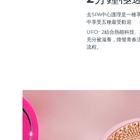
紅光療法
去SPA中心護理是一
中享受五種最受歡迎
瑞典美膚護理
UFO
2結合熱能科技、冷
TM
充分被滋養，煥發青春活
流程。
面部清潔
緊致提拉
LUNA™ 4 套裝
BEAR™ 2 套裝
Anti-aging massage
Microcurrent toning
補水保濕
口腔護理
LUNA™ 4 Plus
BEAR™ 2 go
UFO™ 3 套裝
issa™ 4
Massage, LED heating
Microcurrent toning on-the-go
Deep facial hydration
Hybrid silicone sonic toothbrush
FAQ™ 抗老護理
LUNA™ 4 Men
BEAR™ 2 eyes & lips
NEW
UFO™ 3 LED
issa™ 4 plus
For men, anti-aging massage
Microcurrent line smoothing device