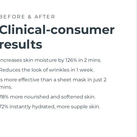
BEFORE & AFTER
Clinical-consumer
results
Increases skin moisture by 126% in 2 mins.
Reduces the look of wrinkles in 1 week.
Is more effective than a sheet mask in just 2
mins.
78% more nourished and softened skin.
72% instantly hydrated, more supple skin.