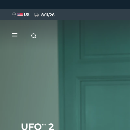
移
至
主
內
US
8/11/26
容
新品
BREAKING NEWS
FAQ™ Pure Beauty-Tech Elixir
UFO
2
™