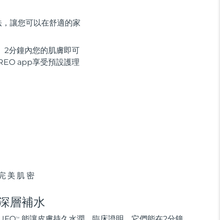
法，讓您可以在舒適的家
 2分鐘內您的肌膚即可
EO app享受預設護理
完美肌密
深層補水
UFO
能讓皮膚持久水潤。臨床證明，它們能在2分鐘
TM