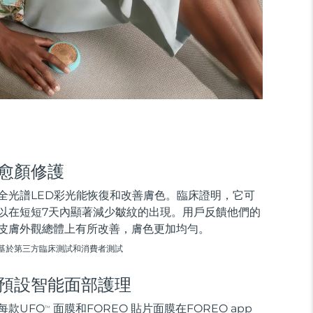
愈顏修護
全光譜LED彩光能恢復和改善膚色。臨床證明，它可
以在短短7天內顯著減少皺紋的出現。用戶反饋他們的
皮膚外觀總體上有所改善，膚色更加均勻。
基於第三方臨床測試和消費者測試
預設智能面部護理
每款UFO
面膜和FOREO 貼片面膜在FOREO app
TM