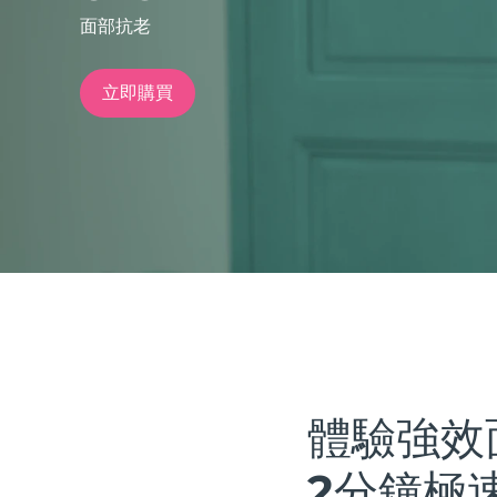
面部抗老
issa™ Teeth Whitening Set
立即購買
FAQ™ Dual LED Panel
熱門產品
特別優惠
暢銷產品
體驗強效
2分鐘極