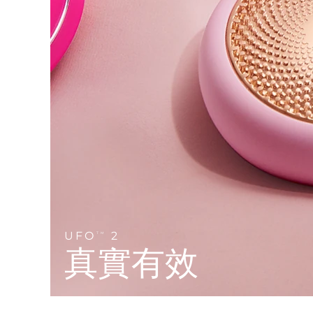
Near-infrared and red light therapy device
Smart hybrid silicone sonic toothbrush
抗老
LED 護理
LUNA™ 4 mini
面部提拉護理
FAQ™ 101
FAQ™ 201
UFO™ 3 mini
issa™ 4 smile
For young skin, T-zone
Premium anti-aging skincare
NEW
Clinical anti-aging
LED mask
Red light therapy device for young skin
Hybrid silicone sonic toothbrush
生髮
LUNA™ 4 go
BEAR™ 設備
肌膚年輕化
FAQ™ 102
FAQ™ 202
UFO™ 3 go
issa™ 4 baby
For travel or gym bag
All premium facelift devices
FAQ™ 301
FAQ™ 501
Advanced clinical anti-aging
LED mask
Portable red light therapy
For ages 0-3
NEW
LED hair strengthening scalp massager
Full-Spectrum Red Light Therapy
LUNA™護膚
FAQ™ 103
FAQ™ 211
保健品
面膜
issa™ Teeth Whitening Set
Premium cleansers & balm
FAQ™ Scalp Serum
FAQ™ 502
Luxurious clinical anti-aging set
Anti-aging neck & décolleté LED mask
Rejuvenation & hydration
Dual LED + sonic device & 18% PAP gel
Scalp recovery probiotic serum
Full-Spectrum Red Light Therapy
UFO
2
TM
LUNA™ 設備
專業治療
真實有效
FAQ™ P1 Primer
FAQ™ 221
UFO™ 設備
ISSA™ 設備
All facial cleansing devices
FAQ™護膚品
Manuka honey primer
Anti-aging LED hand mask
FAQ™ Red Light Serum
All deep facial hydration devices
All silicone sonic toothbrushes
All FAQ™ skincare