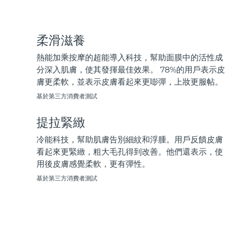
脫毛
FAQ™護膚品
身體護理
FAQ™護膚品
FAQ™產品
FAQ™ skincare
All FAQ™ skincare
All FAQ™ skincare
PEACH™ 2 Pro Max
BEAR™ 2 body
All hair treatments
All FAQ™ skincare
Professional IPL hair removal device
Microcurrent body toning
柔滑滋養
FAQ™產品
FAQ™產品
熱能加乘按摩的超能導入科技，幫助面膜中的活性成
痘肌護理
FAQ™ products
眼部護理
All anti-aging treatments
All LED treatments
PEACH™ 2
LUNA™ 4 body
分深入肌膚，使其發揮最佳效果。 78%的用戶表示皮
All toning treatments
ESPADA™ 2 plus
BEAR™ 2 eyes & lips
IPL hair removal
Massaging body brush
膚更柔軟，並表示皮膚看起來更嘭彈，上妝更服帖。
Recurring acne LED therapy
Microcurrent line smoothing device
基於第三方消費者測試
PEACH™ 2 go
SUPERCHARGED™ serum
護發
毛孔護理
提拉緊緻
ESPADA™ 2
IRIS™ 2
Travel-friendly IPL hair removal
Firming body serum
LUNA™ 4 hair
KIWI™ derma
Acne treatment device
Rejuvenating eye massager
冷能科技，幫助肌膚告別細紋和浮腫。用戶反饋皮膚
NEW
2-in-1 LED scalp massager
Diamond microdermabrasion .
看起來更緊緻，粗大毛孔得到改善。他們還表示，使
PEACH™ Cooling Prep Gel
用後皮膚感覺柔軟，更有彈性。
ESPADA™ Blemish Solution
眼部護膚
牙齒美白
Cooling IPL hair removal gel
基於第三方消費者測試
FLIP™ play advanced
KIWI™
Concentrated acne gel
Advanced eye care treatment
issa™ Teeth Whitening Set
LED light hairbrush
Blackhead remover
Dual LED + sonic device & 18% PAP gel
更多的
ESPADA™ 設備
眼部護理設備
LUNA™ Dual-Peptide Scalp