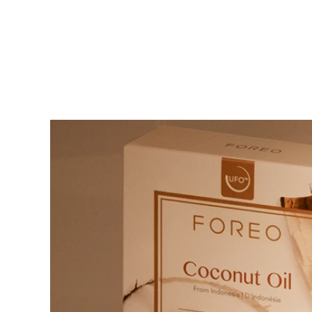
KIWI™ 皮肤护理
All acne treatment devices
All revitalizing eye massagers
Serum
issa™ Teeth Whitening Gel
Advanced pore care essentials
For healthy hair
18% PAP
護膚品
男士
全部購買
FOREO APP
關於我們