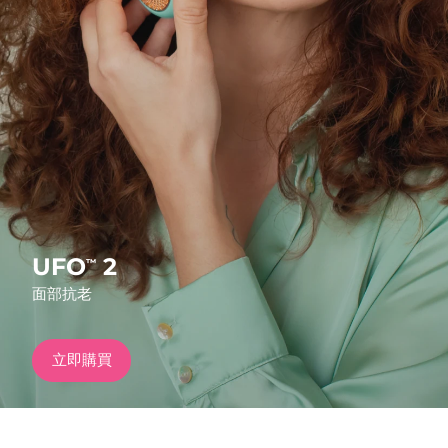
發貨國家
美國
預計送達日期
8/12/26
FAQ™ Dual LED Panel
英國
預計送達日期
8/11/26
熱門產品
西班牙
預計送達日期
8/11/26
澳洲
預計送達日期
8/14/26
法國
預計送達日期
8/11/26
UFO
2
™
特別優惠
暢銷產品
面部抗老
德國
預計送達日期
8/11/26
加拿大
預計送達日期
8/15/26
立即購買
紅光療法
澳洲
預計送達日期
8/14/26