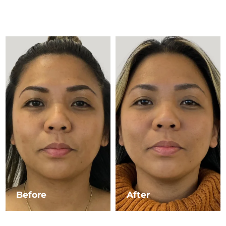
Advanced pore care essentials
以色列
預計送達日期
8/15/26
For healthy hair
18% PAP
護膚品
男士
義大利
預計送達日期
8/11/26
日本
預計送達日期
8/14/26
澤西島
預計送達日期
8/16/26
全部購買
哈薩克
預計送達日期
8/13/26
FOREO APP
科威特
預計送達日期
8/11/26
關於我們
拉脫維亞
預計送達日期
8/11/26
黎巴嫩
預計送達日期
8/12/26
立陶宛
預計送達日期
8/11/26
Before
After
盧森堡
預計送達日期
8/11/26