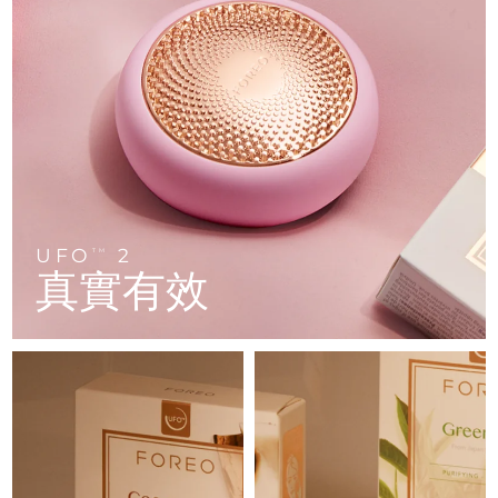
FAQ™ 101
FAQ™ 201
中國
LUNA™ 4 mini
面部提拉護理
預計送達日期
8/11/26
NEW
issa™ 4 smile
UFO™ 3 mini
Clinical anti-aging
LED mask
For young skin, T-zone
Premium anti-aging skincare
哥倫比亞
預計送達日期
8/15/26
Hybrid silicone sonic toothbrush
Red light therapy device for young skin
生髮
肌膚年輕化
克羅埃西亞
預計送達日期
8/11/26
FAQ™ 102
FAQ™ 202
LUNA™ 4 go
BEAR™ 設備
FAQ™ 301
FAQ™ 501
issa™ 4 baby
UFO™ 3 go
Advanced clinical anti-aging
LED mask
For travel or gym bag
All premium facelift devices
NEW
賽普勒斯
預計送達日期
8/12/26
LED hair strengthening scalp massager
Full-Spectrum Red Light Therapy
For ages 0-3
Portable red light therapy
捷克
預計送達日期
8/11/26
FAQ™ 103
FAQ™ 211
LUNA™護膚
保健品
FAQ™ Scalp Serum
FAQ™ 502
UFO
2
issa™ Teeth Whitening Set
面膜
TM
Luxurious clinical anti-aging set
Anti-aging neck & décolleté LED mask
Premium cleansers & balm
丹麥
預計送達日期
8/11/26
真實有效
Scalp recovery probiotic serum
Full-Spectrum Red Light Therapy
Dual LED + sonic device & 18% PAP gel
Rejuvenation & hydration
專業治療
愛沙尼亞
預計送達日期
8/11/26
FAQ™ P1 Primer
FAQ™ 221
LUNA™ 設備
FAQ™護膚品
ISSA™ 設備
UFO™ 設備
Manuka honey primer
Anti-aging LED hand mask
芬蘭
FAQ™ Red Light Serum
預計送達日期
8/11/26
All facial cleansing devices
All FAQ™ skincare
All silicone sonic toothbrushes
All deep facial hydration devices
法國
預計送達日期
8/11/26
脫毛
身體護理
FAQ™護膚品
FAQ™護膚品
PEACH™ 2 Pro Max
BEAR™ 2 body
FAQ™產品
FAQ™ skincare
法屬玻里尼西亞
預計送達日期
8/15/26
All FAQ™ skincare
All FAQ™ skincare