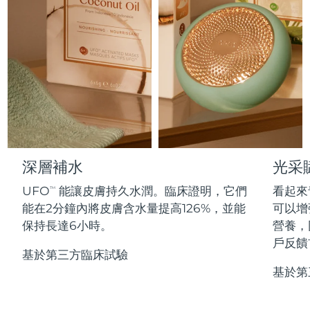
Professional IPL hair removal device
Microcurrent body toning
All hair treatments
All FAQ™ skincare
德國
預計送達日期
8/11/26
FAQ™產品
FAQ™產品
痘肌護理
眼部護理
直布羅陀
PEACH™ 2
LUNA™ 4 body
預計送達日期
8/15/26
FAQ™ products
All anti-aging treatments
All LED treatments
ESPADA™ 2 plus
BEAR™ 2 eyes & lips
IPL hair removal
Massaging body brush
All toning treatments
希臘
預計送達日期
8/11/26
Recurring acne LED therapy
Microcurrent line smoothing device
中國香港特別行政區
預計送達日期
8/12/26
PEACH™ 2 go
SUPERCHARGED™ serum
護發
毛孔護理
ESPADA™ 2
IRIS™ 2
Travel-friendly IPL hair removal
Firming body serum
匈牙利
LUNA™ 4 hair
預計送達日期
8/11/26
KIWI™ derma
Acne treatment device
Rejuvenating eye massager
NEW
深層補水
光采
2-in-1 LED scalp massager
Diamond microdermabrasion .
冰島
預計送達日期
8/12/26
UFO
能讓皮膚持久水潤。臨床證明，它們
看起來
PEACH™ Cooling Prep Gel
TM
ESPADA™ Blemish Solution
眼部護膚
能在2分鐘內將皮膚含水量提高126%，並能
可以增
牙齒美白
Cooling IPL hair removal gel
印尼
預計送達日期
8/9/26
FLIP™ play advanced
KIWI™
保持長達6小時。
營養，
Concentrated acne gel
Advanced eye care treatment
issa™ Teeth Whitening Set
LED light hairbrush
Blackhead remover
戶反饋
愛爾蘭
預計送達日期
8/11/26
更多的
Dual LED + sonic device & 18% PAP gel
基於第三方臨床試驗
基於第
ESPADA™ 設備
眼部護理設備
曼島
預計送達日期
8/13/26
LUNA™ Dual-Peptide Scalp
KIWI™ 皮肤护理
All acne treatment devices
All revitalizing eye massagers
Serum
issa™ Teeth Whitening Gel