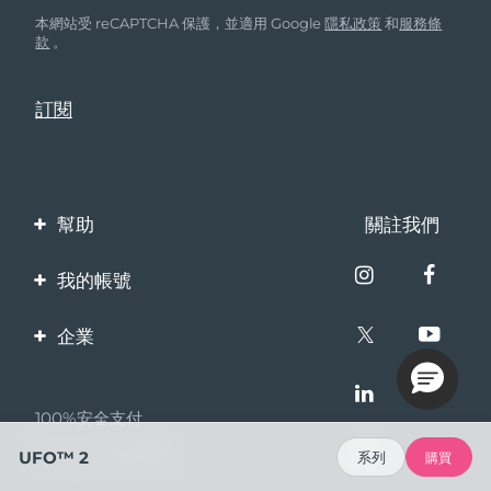
本網站受 reCAPTCHA 保護，並適用 Google
隱私政策
和
服務條
款
。
幫助
關註我們
聯繫我們
我的帳號
訂單與運輸
產品註冊
企業
保修與退換貨
客服支持
關於FOREO
常見問題
100%安全支付
夥伴計畫
電池資訊
Bazaarvoice口碑
UFO™ 2
系列
購買
聯盟新聞