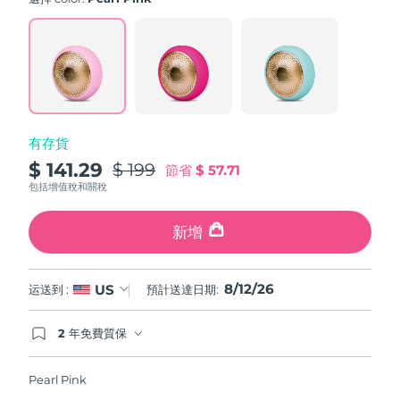
value.
斯洛伐克
預計送達日期
8/11/26
Read
779
Reviews.
斯洛維尼亞
預計送達日期
8/11/26
Same
page
link.
南非
預計送達日期
8/19/26
有存貨
南韓
預計送達日期
8/13/26
$ 141.29
$ 199
節省
$ 57.71
西班牙
預計送達日期
8/11/26
包括增值稅和關稅
瑞典
預計送達日期
8/11/26
新增
瑞士
預計送達日期
8/11/26
8/12/26
US
运送到 :
預計送達日期:
台灣
預計送達日期
8/16/26
2 年免費質保
如果您在2年質保期內發現任何非人為品質問題，
泰國
預計送達日期
8/15/26
FOREO將免費為您更換產品。
Pearl Pink
土耳其
預計送達日期
8/12/26