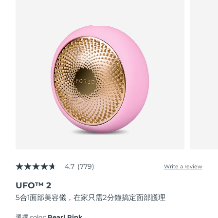
波蘭
預計送達日期
8/12/26
葡萄牙
預計送達日期
8/11/26
波多黎各
預計送達日期
8/13/26
卡達
預計送達日期
8/12/26
留尼旺
預計送達日期
8/16/26
羅馬尼亞
預計送達日期
8/11/26
俄羅斯
預計送達日期
8/19/26
4.7
(779)
Write a review
4.7
out
沙烏地阿拉伯
預計送達日期
8/12/26
UFO™ 2
of
5
5合1面部美容儀，在家只需2分鐘搞定面部護理
stars,
新加坡
預計送達日期
8/13/26
average
rating
選擇 color:
Pearl Pink