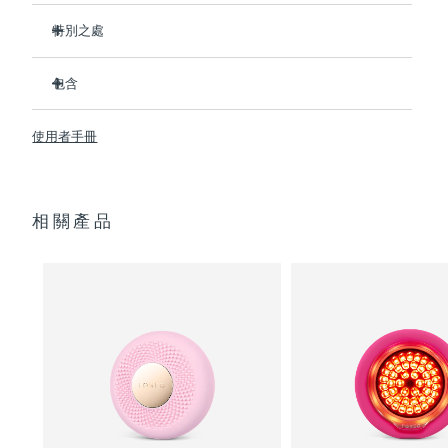
特別之處
阿拉伯聯合大公國
預計送達日期
8/12/26
比前代產品速率提升5倍，並可以自由控制溫度。
包含
英國
預計送達日期
8/11/26
熱能科技幫助面膜中的成分深入肌膚。
冷能科技可以去除浮腫，緊緻皮膚，縮小毛孔。
UFO
2
™
美國
使用者手冊
預計送達日期
8/12/26
T-Sonic
按摩可以緩解肌肉緊張，增強皮膚光澤。
USB 充電線
™
全光譜LED彩光有助於肌膚煥發活力。
快速操作指南
烏茲別克
預計送達日期
8/16/26
臨床證明，僅7天即可顯著減少皺紋。
通用操作指南
相關產品
2年質保 (西班牙：3年質保)
越南
預計送達日期
8/17/26