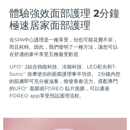
瑞典美膚護理
奧地利
預計送達日期
8/11/26
體驗強效面部護理
2分鐘
極速居家面部護理
巴林
預計送達日期
8/12/26
面部清潔
緊致提拉
比利時
預計送達日期
8/11/26
去SPA中心護理是一種享受，但也可能花費不菲，
LUNA™ 4 套裝
BEAR™ 2 套裝
而且耗時。因此，我們發明了一種方法，讓您可以
百慕達
預計送達日期
8/17/26
Anti-aging massage
Microcurrent toning
在舒適的家中享受五種最受歡迎
波士尼亞與赫塞哥維納
預計送達日期
8/14/26
UFO
2結合熱能科技、冷能科技、LED彩光和T-
TM
補水保濕
口腔護理
Sonic
按摩使你的面膜護理事半功倍。 2分鐘內您
LUNA™ 4 Plus
BEAR™ 2 go
TM
汶萊
預計送達日期
8/16/26
UFO™ 3 套裝
issa™ 4
的肌膚即可充分被滋養，煥發青春活力。搭配專門
Massage, LED heating
Microcurrent toning on-the-go
FAQ™ 抗老護理
Deep facial hydration
Hybrid silicone sonic toothbrush
的UFO
面膜或FOREO 貼片面膜，可以通過
TM
保加利亞
預計送達日期
8/11/26
FOREO app享受預設護理流程。
NEW
LUNA™ 4 Men
BEAR™ 2 eyes & lips
加拿大
預計送達日期
8/15/26
UFO™ 3 LED
issa™ 4 plus
For men, anti-aging massage
Microcurrent line smoothing device
Near-infrared and red light therapy
Smart hybrid silicone sonic toothbrush
智利
預計送達日期
8/15/26
device
抗老
LED 護理