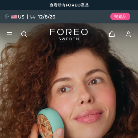
移
查看所有FOREO產品
至
主
內
容
US
12/8/26
暢銷品
新品
登入
語言
BREAKING NEWS
用戶信息
English
Deutsch
Español
我的設備
FAQ™ Pure Beauty-Tech Elixir
Français
Italiano
Português
我的訂單
Polski
Svenska
Русский
Türkçe
简体中文
繁體中文
我的地址
issa™ Teeth Whitening Set
我的訂閱