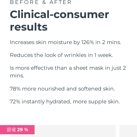
BEFORE & AFTER
中國澳門特別行政區
預計送達日期
8/13/26
Clinical-consumer
馬來西亞
預計送達日期
8/14/26
results
馬爾他
預計送達日期
8/11/26
Increases skin moisture by 126% in 2 mins.
墨西哥
預計送達日期
8/15/26
Reduces the look of wrinkles in 1 week.
摩納哥
預計送達日期
8/12/26
Is more effective than a sheet mask in just 2
mins.
荷蘭
預計送達日期
8/11/26
78% more nourished and softened skin.
紐西蘭
預計送達日期
8/11/26
72% instantly hydrated, more supple skin.
挪威
預計送達日期
8/11/26
阿曼
預計送達日期
8/14/26
節省 29 %
菲律賓
預計送達日期
8/14/26