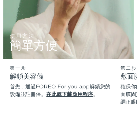
使用方法
簡單方便
第一步
第二步
解鎖美容儀
敷面
首先，通過FOREO For you app解鎖您的
確保你
設備並註冊保。
在此處下載應用程序
。
面膜固
調正眼