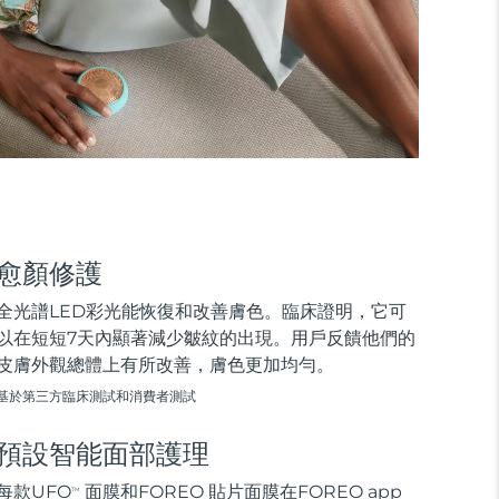
愈顏修護
全光譜LED彩光能恢復和改善膚色。臨床證明，它可
以在短短7天內顯著減少皺紋的出現。用戶反饋他們的
皮膚外觀總體上有所改善，膚色更加均勻。
基於第三方臨床測試和消費者測試
預設智能面部護理
每款UFO
面膜和FOREO 貼片面膜在FOREO app
TM