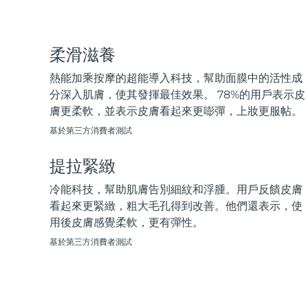
脫毛
FAQ™護膚品
身體護理
FAQ™護膚品
FAQ™產品
FAQ™ skincare
All FAQ™ skincare
All FAQ™ skincare
PEACH™ 2 Pro Max
BEAR™ 2 body
All hair treatments
All FAQ™ skincare
Professional IPL hair removal device
Microcurrent body toning
柔滑滋養
FAQ™產品
FAQ™產品
熱能加乘按摩的超能導入科技，幫助面膜中的活性成
痘肌護理
FAQ™ products
眼部護理
All anti-aging treatments
All LED treatments
PEACH™ 2
LUNA™ 4 body
分深入肌膚，使其發揮最佳效果。 78%的用戶表示皮
All toning treatments
ESPADA™ 2 plus
BEAR™ 2 eyes & lips
IPL hair removal
Massaging body brush
膚更柔軟，並表示皮膚看起來更嘭彈，上妝更服帖。
Recurring acne LED therapy
Microcurrent line smoothing device
基於第三方消費者測試
PEACH™ 2 go
SUPERCHARGED™ serum
護發
毛孔護理
提拉緊緻
ESPADA™ 2
IRIS™ 2
Travel-friendly IPL hair removal
Firming body serum
LUNA™ 4 hair
KIWI™ derma
Acne treatment device
Rejuvenating eye massager
冷能科技，幫助肌膚告別細紋和浮腫。用戶反饋皮膚
NEW
2-in-1 LED scalp massager
Diamond microdermabrasion .
看起來更緊緻，粗大毛孔得到改善。他們還表示，使
PEACH™ Cooling Prep Gel
用後皮膚感覺柔軟，更有彈性。
ESPADA™ Blemish Solution
眼部護膚
牙齒美白
Cooling IPL hair removal gel
基於第三方消費者測試
FLIP™ play advanced
KIWI™
Concentrated acne gel
Advanced eye care treatment
issa™ Teeth Whitening Set
LED light hairbrush
Blackhead remover
Dual LED + sonic device & 18% PAP gel
更多的
ESPADA™ 設備
眼部護理設備
LUNA™ Dual-Peptide Scalp