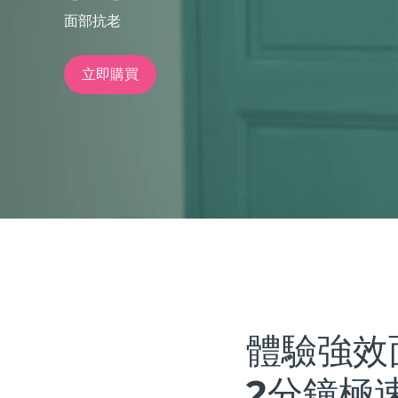
面部抗老
issa™ Teeth Whitening Set
立即購買
FAQ™ Dual LED Panel
熱門產品
特別優惠
暢銷產品
體驗強效
2分鐘極