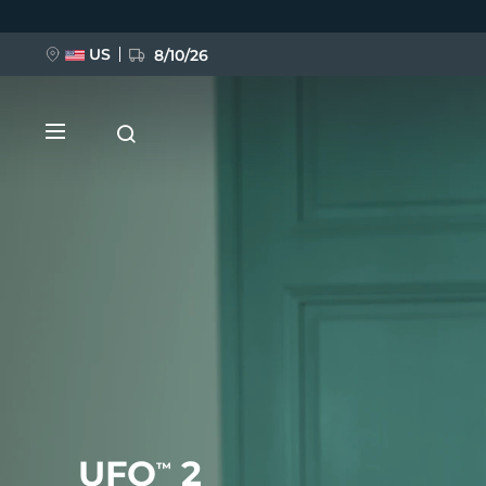
移
至
主
內
US
8/10/26
容
新品
BREAKING NEWS
FAQ™ Pure Beauty-Tech Elixir
UFO
2
™