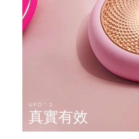
Near-infrared and red light therapy device
Smart hybrid silicone sonic toothbrush
抗老
LED 護理
LUNA™ 4 mini
面部提拉護理
FAQ™ 101
FAQ™ 201
UFO™ 3 mini
issa™ 4 smile
For young skin, T-zone
Premium anti-aging skincare
NEW
Clinical anti-aging
LED mask
Red light therapy device for young skin
Hybrid silicone sonic toothbrush
生髮
LUNA™ 4 go
BEAR™ 設備
肌膚年輕化
FAQ™ 102
FAQ™ 202
UFO™ 3 go
issa™ 4 baby
For travel or gym bag
All premium facelift devices
FAQ™ 301
FAQ™ 501
Advanced clinical anti-aging
LED mask
Portable red light therapy
For ages 0-3
NEW
LED hair strengthening scalp massager
Full-Spectrum Red Light Therapy
LUNA™護膚
FAQ™ 103
FAQ™ 211
保健品
面膜
issa™ Teeth Whitening Set
Premium cleansers & balm
FAQ™ Scalp Serum
FAQ™ 502
Luxurious clinical anti-aging set
Anti-aging neck & décolleté LED mask
Rejuvenation & hydration
Dual LED + sonic device & 18% PAP gel
Scalp recovery probiotic serum
Full-Spectrum Red Light Therapy
UFO
2
TM
LUNA™ 設備
專業治療
真實有效
FAQ™ P1 Primer
FAQ™ 221
UFO™ 設備
ISSA™ 設備
All facial cleansing devices
FAQ™護膚品
Manuka honey primer
Anti-aging LED hand mask
FAQ™ Red Light Serum
All deep facial hydration devices
All silicone sonic toothbrushes
All FAQ™ skincare