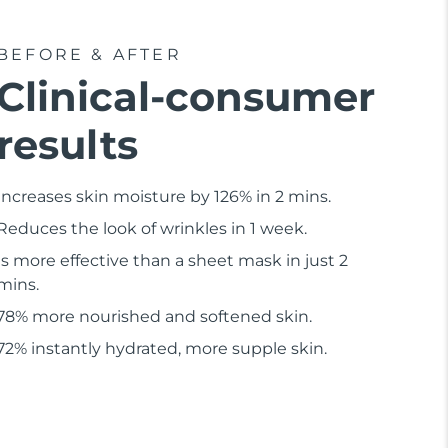
BEFORE & AFTER
Clinical-consumer
results
Increases skin moisture by 126% in 2 mins.
Reduces the look of wrinkles in 1 week.
Is more effective than a sheet mask in just 2
mins.
78% more nourished and softened skin.
72% instantly hydrated, more supple skin.