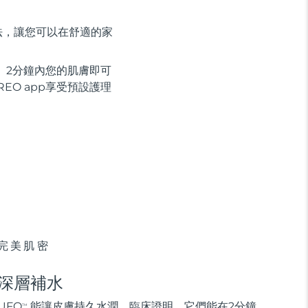
法，讓您可以在舒適的家
 2分鐘內您的肌膚即可
EO app享受預設護理
完美肌密
深層補水
UFO
能讓皮膚持久水潤。臨床證明，它們能在2分鐘
TM