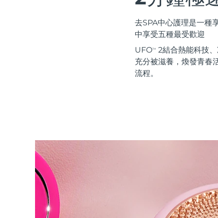
紅光療法
去SPA中心護理是一
中享受五種最受歡迎
瑞典美膚護理
UFO
2結合熱能科技、冷
TM
充分被滋養，煥發青春活
流程。
面部清潔
緊致提拉
LUNA™ 4 套裝
BEAR™ 2 套裝
Anti-aging massage
Microcurrent toning
補水保濕
口腔護理
LUNA™ 4 Plus
BEAR™ 2 go
UFO™ 3 套裝
issa™ 4
Massage, LED heating
Microcurrent toning on-the-go
Deep facial hydration
Hybrid silicone sonic toothbrush
FAQ™ 抗老護理
LUNA™ 4 Men
BEAR™ 2 eyes & lips
NEW
UFO™ 3 LED
issa™ 4 plus
For men, anti-aging massage
Microcurrent line smoothing device