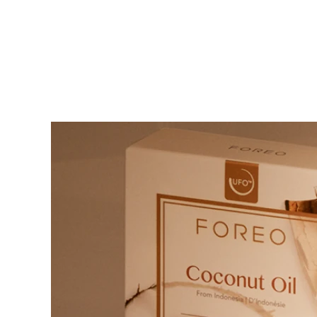
KIWI™ 皮肤护理
All acne treatment devices
All revitalizing eye massagers
Serum
issa™ Teeth Whitening Gel
Advanced pore care essentials
For healthy hair
18% PAP
護膚品
男士
全部購買
FOREO APP
關於我們