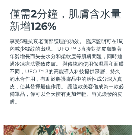
瑞典美膚護理
奧地利
預計送達日期
11/8/26
僅需2分鐘，肌膚含水量
新增126%
巴林
預計送達日期
12/8/26
面部清潔
緊致提拉
比利時
預計送達日期
11/8/26
享受5種抗衰老面部護理的功效。 臨床證明可在1周
LUNA™ 4 套裝
BEAR™ 2 套裝
內减少皺紋的出現。 UFO ™ 3直接對抗皮膚隨著
百慕達
預計送達日期
17/8/26
Anti-aging massage
Microcurrent toning
年齡增長而失去水分和柔軟度等肌膚問題，同時通
過冷凍療法緊致皮膚。
與傳統的使用保濕霜和面膜
波士尼亞與赫塞哥維納
預計送達日期
14/8/26
不同，UFO ™ 3的高能導入科技提供深層、持久
補水保濕
口腔護理
LUNA™ 4 Plus
BEAR™ 2 go
的水合作用，有助於將護膚品中的活性成分深入真
汶萊
預計送達日期
16/8/26
UFO™ 3 套裝
issa™ 4
Massage, LED heating
Microcurrent toning on-the-go
皮，使其發揮最佳作用。 讓這款美容儀成為一款必
FAQ™ 抗老護理
Deep facial hydration
Hybrid silicone sonic toothbrush
備單品，你可以全天擁有更加年輕、容光煥發的皮
保加利亞
預計送達日期
11/8/26
膚。
NEW
LUNA™ 4 Men
BEAR™ 2 eyes & lips
加拿大
預計送達日期
15/8/26
UFO™ 3 LED
issa™ 4 plus
For men, anti-aging massage
Microcurrent line smoothing device
Near-infrared and red light therapy
Smart hybrid silicone sonic toothbrush
智利
預計送達日期
15/8/26
device
抗老
LED 護理