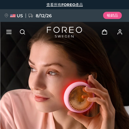
移
查看所有FOREO產品
至
主
內
容
US
8/12/26
暢銷品
新品
登入
語言
BREAKING NEWS
用戶信息
English
Deutsch
Español
我的設備
FAQ™ Pure Beauty-Tech Elixir
Français
Italiano
Português
我的訂單
Polski
Svenska
Русский
Türkçe
简体中文
繁體中文
我的地址
issa™ Teeth Whitening Set
我的訂閱