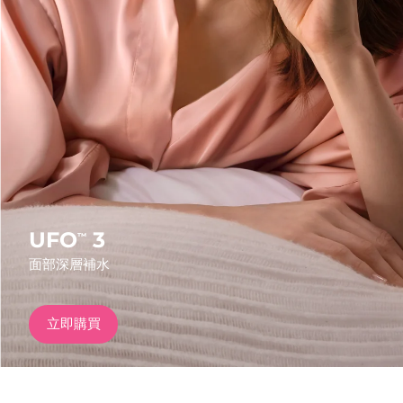
發貨國家
美國
預計送達日期
12/8/26
FAQ™ Dual LED Panel
英國
預計送達日期
11/8/26
熱門產品
西班牙
預計送達日期
11/8/26
澳洲
預計送達日期
14/8/26
法國
預計送達日期
11/8/26
UFO
3
™
特別優惠
暢銷產品
面部深層補水
德國
預計送達日期
11/8/26
加拿大
預計送達日期
15/8/26
立即購買
紅光療法
澳洲
預計送達日期
14/8/26