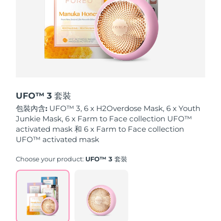
波蘭
預計送達日期
12/8/26
葡萄牙
預計送達日期
11/8/26
波多黎各
預計送達日期
13/8/26
卡達
預計送達日期
12/8/26
UFO™ 3 套裝
包裝內含:
UFO™ 3, 6 x H2Overdose Mask, 6 x Youth
留尼旺
預計送達日期
16/8/26
Junkie Mask, 6 x Farm to Face collection UFO™
activated mask 和 6 x Farm to Face collection
羅馬尼亞
UFO™ activated mask
預計送達日期
11/8/26
Choose your product:
UFO™ 3 套裝
俄羅斯
預計送達日期
19/8/26
沙烏地阿拉伯
預計送達日期
12/8/26
新加坡
預計送達日期
13/8/26