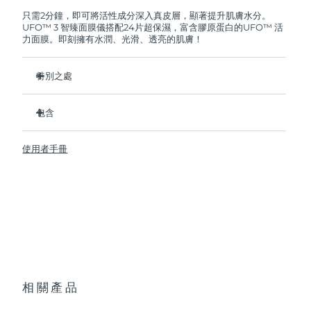
FOREO將免費為您更換產品。
只需2分鐘，即可將活性成分深入真皮層，顯著提升肌膚水分。
UFO™ 3 智臻面膜儀搭配24片超保濕，富含膠原蛋白的UFO™ 活
阿拉伯聯合大公國
預計送達日期
12/8/26
力面膜。即刻擁有水潤、光滑、透亮的肌膚！
英國
預計送達日期
11/8/26
特別之處
美國
預計送達日期
12/8/26
經臨床證明，2分鐘內肌膚含水量增加126%，比貼片面膜更有
效。
包含
烏茲別克
預計送達日期
16/8/26
經臨床證明，僅需1周即可減少皺紋。
UFO ™ 3
集加熱、冷卻、LED光療及按摩功能於壹體的煥活面膜護理。
使用者手冊
6 x UFO™ Youth Junkie 2.0 Masks, 6 x UFO™
越南
預計送達日期
17/8/26
深層滋養，鎖住水分，舒緩乾燥。
H2Overdose 2.0 Masks, 6 x UFO™ Acai Berry Masks & 6 x
UFO™ Manuka Honey Masks
保護皮膚預防初老，使皮膚更光滑、更緊致。
USB充電線
快速操作指南
基本操作手册
2年質保 (西班牙、葡萄牙、瑞典：3年質保)
相關產品