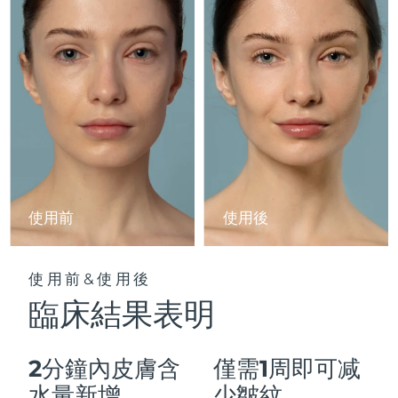
Advanced pore care essentials
以色列
預計送達日期
15/8/26
For healthy hair
18% PAP
護膚品
男士
義大利
預計送達日期
11/8/26
日本
預計送達日期
14/8/26
澤西島
預計送達日期
16/8/26
全部購買
哈薩克
預計送達日期
13/8/26
FOREO APP
科威特
預計送達日期
11/8/26
使用前
使用後
關於我們
拉脫維亞
預計送達日期
11/8/26
使用前&使用後
黎巴嫩
預計送達日期
12/8/26
臨床結果表明
立陶宛
預計送達日期
11/8/26
2分鐘內皮膚含
僅需1周即可减
盧森堡
預計送達日期
11/8/26
水量新增
少皺紋。