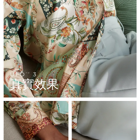
FAQ™ 101
FAQ™ 201
中國
LUNA™ 4 mini
面部提拉護理
預計送達日期
11/8/26
NEW
issa™ 4 smile
UFO™ 3 mini
Clinical anti-aging
LED mask
For young skin, T-zone
Premium anti-aging skincare
哥倫比亞
預計送達日期
15/8/26
Hybrid silicone sonic toothbrush
Red light therapy device for young skin
生髮
肌膚年輕化
克羅埃西亞
預計送達日期
11/8/26
FAQ™ 102
FAQ™ 202
LUNA™ 4 go
BEAR™ 設備
FAQ™ 301
FAQ™ 501
issa™ 4 baby
UFO™ 3 go
Advanced clinical anti-aging
LED mask
For travel or gym bag
All premium facelift devices
NEW
賽普勒斯
預計送達日期
12/8/26
LED hair strengthening scalp massager
Full-Spectrum Red Light Therapy
For ages 0-3
Portable red light therapy
捷克
預計送達日期
11/8/26
FAQ™ 103
FAQ™ 211
LUNA™護膚
保健品
FAQ™ Scalp Serum
FAQ™ 502
issa™ Teeth Whitening Set
面膜
Luxurious clinical anti-aging set
Anti-aging neck & décolleté LED mask
UFO
3
Premium cleansers & balm
TM
丹麥
預計送達日期
11/8/26
Scalp recovery probiotic serum
Full-Spectrum Red Light Therapy
真實效果
Dual LED + sonic device & 18% PAP gel
Rejuvenation & hydration
專業治療
愛沙尼亞
預計送達日期
11/8/26
FAQ™ P1 Primer
FAQ™ 221
LUNA™ 設備
FAQ™護膚品
ISSA™ 設備
UFO™ 設備
Manuka honey primer
Anti-aging LED hand mask
芬蘭
FAQ™ Red Light Serum
預計送達日期
11/8/26
All facial cleansing devices
All FAQ™ skincare
All silicone sonic toothbrushes
All deep facial hydration devices
法國
預計送達日期
11/8/26
脫毛
身體護理
FAQ™護膚品
FAQ™護膚品
PEACH™ 2 Pro Max
BEAR™ 2 body
FAQ™產品
FAQ™ skincare
法屬玻里尼西亞
預計送達日期
15/8/26
All FAQ™ skincare
All FAQ™ skincare