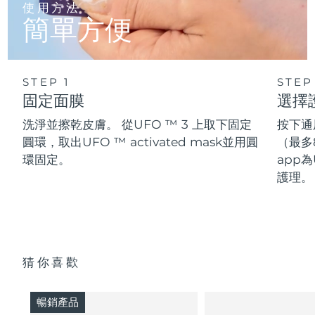
使用方法
簡單方便
STEP 1
STEP
固定面膜
選擇
洗淨並擦乾皮膚。 從UFO ™ 3 上取下固定
按下通
圓環，取出UFO ™ activated mask並用圓
（最多
環固定。
app為
護理。
猜你喜歡
暢銷產品