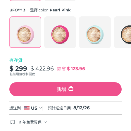
斯洛伐克
預計送達日期
11/8/26
UFO™ 3
選擇 color:
Pearl Pink
斯洛維尼亞
預計送達日期
11/8/26
南非
預計送達日期
19/8/26
南韓
預計送達日期
13/8/26
有存貨
西班牙
預計送達日期
11/8/26
$ 299
$ 422.96
節省
$ 123.96
瑞典
包括增值稅和關稅
預計送達日期
11/8/26
瑞士
新增
預計送達日期
11/8/26
台灣
預計送達日期
16/8/26
8/12/26
US
运送到 :
預計送達日期:
泰國
預計送達日期
15/8/26
2 年免費質保
如果您在2年質保期內發現任何非人為品質問題，
土耳其
預計送達日期
12/8/26