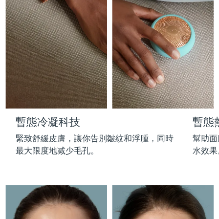
Professional IPL hair removal device
Microcurrent body toning
All hair treatments
All FAQ™ skincare
德國
預計送達日期
11/8/26
FAQ™產品
FAQ™產品
痘肌護理
眼部護理
直布羅陀
PEACH™ 2
LUNA™ 4 body
預計送達日期
15/8/26
FAQ™ products
All anti-aging treatments
All LED treatments
ESPADA™ 2 plus
BEAR™ 2 eyes & lips
IPL hair removal
Massaging body brush
All toning treatments
希臘
預計送達日期
11/8/26
Recurring acne LED therapy
Microcurrent line smoothing device
中國香港特別行政區
預計送達日期
12/8/26
PEACH™ 2 go
SUPERCHARGED™ serum
護發
毛孔護理
ESPADA™ 2
IRIS™ 2
Travel-friendly IPL hair removal
Firming body serum
匈牙利
LUNA™ 4 hair
預計送達日期
11/8/26
KIWI™ derma
Acne treatment device
Rejuvenating eye massager
NEW
暫態冷凝科技
暫態
2-in-1 LED scalp massager
Diamond microdermabrasion .
冰島
預計送達日期
12/8/26
PEACH™ Cooling Prep Gel
緊致舒緩皮膚，讓你告別皺紋和浮腫，同時
幫助面
ESPADA™ Blemish Solution
眼部護膚
牙齒美白
Cooling IPL hair removal gel
最大限度地减少毛孔。
水效果
印尼
預計送達日期
9/8/26
FLIP™ play advanced
KIWI™
Concentrated acne gel
Advanced eye care treatment
issa™ Teeth Whitening Set
LED light hairbrush
Blackhead remover
愛爾蘭
預計送達日期
11/8/26
更多的
Dual LED + sonic device & 18% PAP gel
ESPADA™ 設備
眼部護理設備
曼島
預計送達日期
13/8/26
LUNA™ Dual-Peptide Scalp
KIWI™ 皮肤护理
All acne treatment devices
All revitalizing eye massagers
Serum
issa™ Teeth Whitening Gel