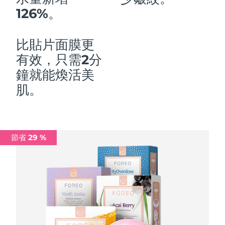
126%。
中國澳門特別行政區
預計送達日期
13/8/26
馬來西亞
預計送達日期
14/8/26
比貼片面膜更
有效，只需2分
馬爾他
預計送達日期
11/8/26
鐘就能煥活美
墨西哥
預計送達日期
15/8/26
肌。
摩納哥
預計送達日期
12/8/26
荷蘭
預計送達日期
11/8/26
節省 29 %
紐西蘭
預計送達日期
11/8/26
挪威
預計送達日期
11/8/26
阿曼
預計送達日期
14/8/26
菲律賓
預計送達日期
14/8/26