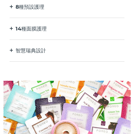
8種預設護理
按一下按鈕。 通過應用程序根據您的偏好進行調
整。
14種面膜護理
完美的科技組合，與面膜中的成分相得益彰。
智慧瑞典設計
100%防水，超衛生。 每次USB充電最多可使用50
分鐘。