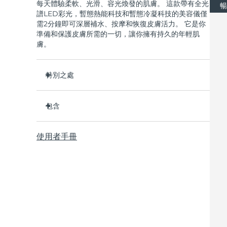
每天體驗柔軟、光滑、容光煥發的肌膚。 這款帶有全光
暢
譜LED彩光，暫態熱能科技和暫態冷凝科技的美容儀僅
需2分鐘即可深層補水、按摩和恢復皮膚活力。 它是你
準備和保護皮膚所需的一切，讓你擁有持久的年輕肌
膚。
特別之處
5種經臨床驗證的科技和護理方法可帶來抗衰老效
果。
包含
提供恢復活力的面膜護理、暫態熱能科技、暫態冷凝
UFO ™ 3
科技、LED彩光療和脈動按摩。
使用者手冊
USB充電線
2分鐘新增皮膚含水量，1周內减少皺紋
快速操作指南
高能導入科技有助於活性成分深層吸收發揮最大功
效。
基本操作手册
比普通片狀面膜更有效，速度快10倍，提供即時持久
2年質保 (西班牙、葡萄牙、瑞典：3年質保)
的保濕效果。
搭配UFO ™ activated masks或者FOREO sheet
masks使用。 可通過app享受專業護理。