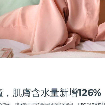
鐘，肌膚含水量新增126%
的功效。 臨床證明可在1周內减少皺紋的出現。 UFO ™ 3直