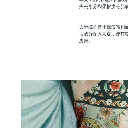
紅光療法
失去水分和柔軟度等肌
與傳統的使用保濕霜和面
瑞典美膚護理
性成分深入真皮，使其
皮膚。
面部清潔
緊致提拉
LUNA™ 4 套裝
BEAR™ 2 套裝
Anti-aging massage
Microcurrent toning
補水保濕
口腔護理
LUNA™ 4 Plus
BEAR™ 2 go
UFO™ 3 套裝
issa™ 4
Massage, LED heating
Microcurrent toning on-the-go
Deep facial hydration
Hybrid silicone sonic toothbrush
FAQ™ 抗老護理
LUNA™ 4 Men
BEAR™ 2 eyes & lips
NEW
UFO™ 3 LED
issa™ 4 plus
For men, anti-aging massage
Microcurrent line smoothing device