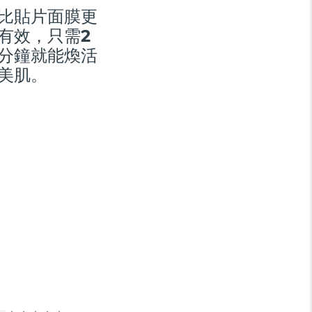
比貼片面膜更
有效，只需2
分鐘就能煥活
美肌。