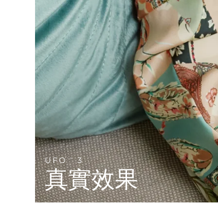
Near-infrared and red light therapy device
Smart hybrid silicone sonic toothbrush
抗老
LED 護理
LUNA™ 4 mini
面部提拉護理
FAQ™ 101
FAQ™ 201
UFO™ 3 mini
issa™ 4 smile
For young skin, T-zone
Premium anti-aging skincare
NEW
Clinical anti-aging
LED mask
Red light therapy device for young skin
Hybrid silicone sonic toothbrush
生髮
LUNA™ 4 go
BEAR™ 設備
肌膚年輕化
FAQ™ 102
FAQ™ 202
UFO™ 3 go
issa™ 4 baby
For travel or gym bag
All premium facelift devices
FAQ™ 301
FAQ™ 501
Advanced clinical anti-aging
LED mask
Portable red light therapy
For ages 0-3
NEW
LED hair strengthening scalp massager
Full-Spectrum Red Light Therapy
LUNA™護膚
FAQ™ 103
FAQ™ 211
保健品
面膜
issa™ Teeth Whitening Set
Premium cleansers & balm
FAQ™ Scalp Serum
FAQ™ 502
Luxurious clinical anti-aging set
Anti-aging neck & décolleté LED mask
Rejuvenation & hydration
Dual LED + sonic device & 18% PAP gel
Scalp recovery probiotic serum
Full-Spectrum Red Light Therapy
UFO
3
TM
LUNA™ 設備
專業治療
真實效果
FAQ™ P1 Primer
FAQ™ 221
UFO™ 設備
ISSA™ 設備
All facial cleansing devices
FAQ™護膚品
Manuka honey primer
Anti-aging LED hand mask
FAQ™ Red Light Serum
All deep facial hydration devices
All silicone sonic toothbrushes
All FAQ™ skincare