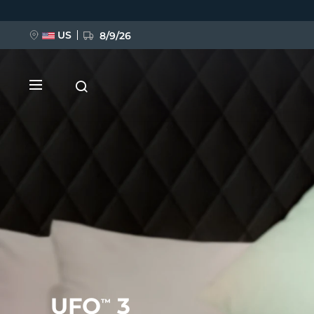
移
至
主
內
US
8/9/26
容
新品
BREAKING NEWS
FAQ™ Pure Beauty-Tech Elixir
UFO
3
™