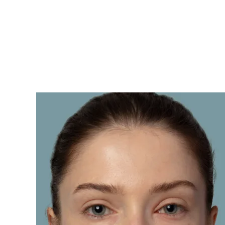
KIWI™ 皮肤护理
All acne treatment devices
All revitalizing eye massagers
Serum
issa™ Teeth Whitening Gel
Advanced pore care essentials
For healthy hair
18% PAP
護膚品
男士
全部購買
FOREO APP
關於我們