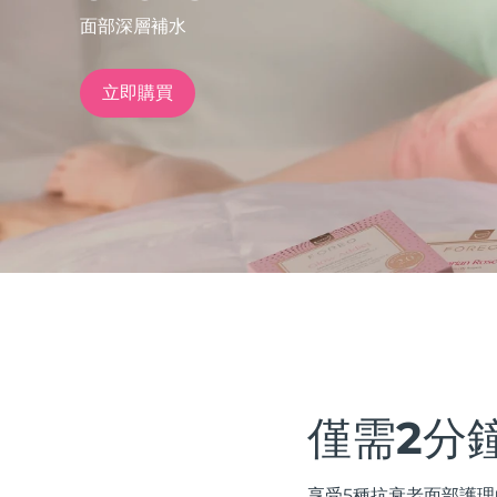
面部深層補水
issa™ Teeth Whitening Set
立即購買
FAQ™ Dual LED Panel
熱門產品
特別優惠
暢銷產品
僅需2分
享受5種抗衰老面部護理