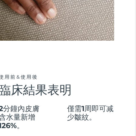
使用前&使用後
臨床結果表明
2分鐘內皮膚
僅需1周即可减
含水量新增
少皺紋。
126%。