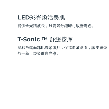
脫毛
FAQ™護膚品
身體護理
FAQ™護膚品
FAQ™產品
FAQ™ skincare
All FAQ™ skincare
All FAQ™ skincare
PEACH™ 2 Pro Max
BEAR™ 2 body
All hair treatments
All FAQ™ skincare
Professional IPL hair removal device
Microcurrent body toning
LED彩光煥活美肌
FAQ™產品
FAQ™產品
提供全光譜波長，只需幾分鐘即可改善膚色。
痘肌護理
FAQ™ products
眼部護理
All anti-aging treatments
All LED treatments
PEACH™ 2
LUNA™ 4 body
All toning treatments
ESPADA™ 2 plus
BEAR™ 2 eyes & lips
T-Sonic ™ 舒緩按摩
IPL hair removal
Massaging body brush
Recurring acne LED therapy
Microcurrent line smoothing device
溫和放鬆面部肌肉緊張點，促進血液迴圈，讓皮膚煥
然一新，煥發健康光彩。
PEACH™ 2 go
SUPERCHARGED™ serum
護發
毛孔護理
ESPADA™ 2
IRIS™ 2
Travel-friendly IPL hair removal
Firming body serum
LUNA™ 4 hair
KIWI™ derma
Acne treatment device
Rejuvenating eye massager
NEW
2-in-1 LED scalp massager
Diamond microdermabrasion .
PEACH™ Cooling Prep Gel
ESPADA™ Blemish Solution
眼部護膚
牙齒美白
Cooling IPL hair removal gel
FLIP™ play advanced
KIWI™
Concentrated acne gel
Advanced eye care treatment
issa™ Teeth Whitening Set
LED light hairbrush
Blackhead remover
Dual LED + sonic device & 18% PAP gel
更多的
ESPADA™ 設備
眼部護理設備
LUNA™ Dual-Peptide Scalp