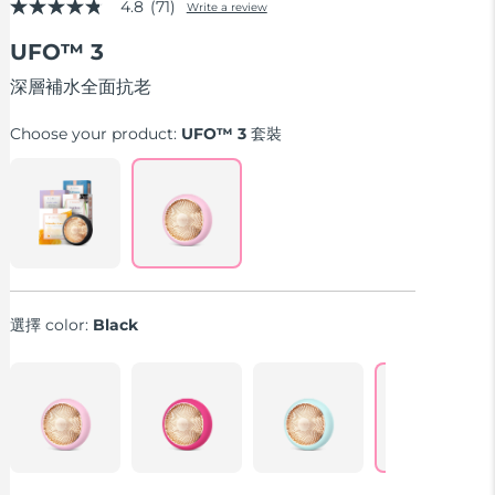
4.8
(71)
Write a review
4.8
out
UFO™ 3
of
5
stars,
深層補水全面抗老
average
rating
Choose your product:
UFO™ 3 套裝
value.
Read
71
Reviews.
Same
page
link.
選擇 color:
Black